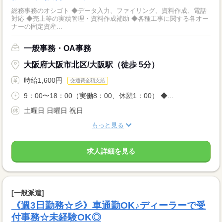
総務事務のオシゴト ◆データ入力、ファイリング、資料作成、電話
対応 ◆売上等の実績管理・資料作成補助 ◆各種工事に関する各オー
ナーの固定資産...
一般事務・OA事務
大阪府大阪市北区/大阪駅（徒歩 5分）
時給1,600円
交通費全額支給
9：00〜18：00（実働8：00、休憩1：00） ◆...
土曜日 日曜日 祝日
もっと見る
求人詳細を見る
[一般派遣]
《週3日勤務☆彡》車通勤OK♪ディーラーで受
付事務☆未経験OK◎