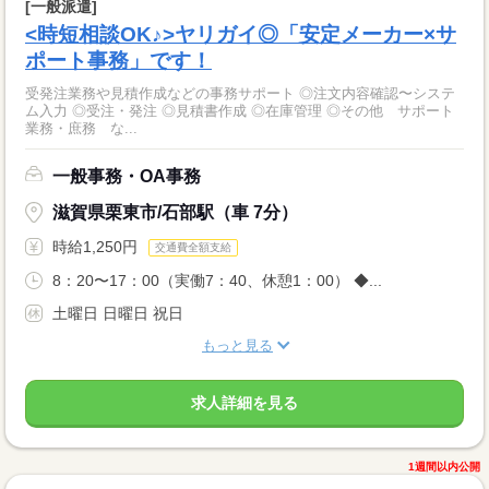
[一般派遣]
<時短相談OK♪>ヤリガイ◎「安定メーカー×サ
ポート事務」です！
受発注業務や見積作成などの事務サポート ◎注文内容確認〜システ
ム入力 ◎受注・発注 ◎見積書作成 ◎在庫管理 ◎その他 サポート
業務・庶務 な...
一般事務・OA事務
滋賀県栗東市/石部駅（車 7分）
時給1,250円
交通費全額支給
8：20〜17：00（実働7：40、休憩1：00） ◆...
土曜日 日曜日 祝日
もっと見る
求人詳細を見る
1週間以内公開