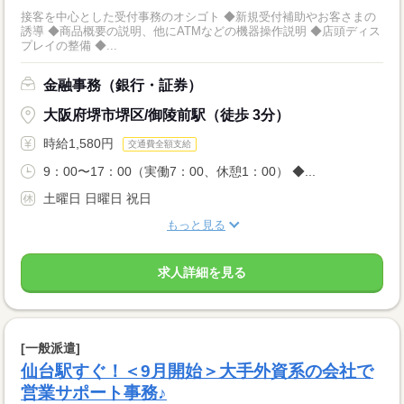
接客を中心とした受付事務のオシゴト ◆新規受付補助やお客さまの
誘導 ◆商品概要の説明、他にATMなどの機器操作説明 ◆店頭ディス
プレイの整備 ◆...
金融事務（銀行・証券）
大阪府堺市堺区/御陵前駅（徒歩 3分）
時給1,580円
交通費全額支給
9：00〜17：00（実働7：00、休憩1：00） ◆...
土曜日 日曜日 祝日
もっと見る
求人詳細を見る
[一般派遣]
仙台駅すぐ！＜9月開始＞大手外資系の会社で
営業サポート事務♪