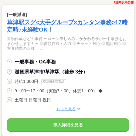
1週間以内公開
[一般派遣]
草津駅スグ<大手グループ×カンタン事務>17時
定時♪未経験OK！
書類作成などの事務 〜ローン申し込みにかかわるサポート事務をお
まかせします！〜 ◎書類作成・入力 ◎チャット対応 ◎電話対応 ◎
審査結果の回答 ...
一般事務・OA事務
滋賀県草津市/草津駅（徒歩 3分）
時給1,300円
交通費全額支給
9：00〜17：00（実働7：00、休憩1：00） ◆...
土曜日 日曜日 祝日
もっと見る
求人詳細を見る