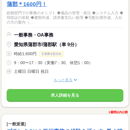
蒲郡＊1600円！
総務部門での事務のオシゴト ◆備品の管理・発注 ◆システム入力 ◆
領収証の依頼 ◆書類作成、請求書支払い処理 ◆宅配伝票作成、入社
の方の案内（...
一般事務・OA事務
愛知県蒲郡市/蒲郡駅（車 9分）
時給1,600円
交通費全額支給
9：00〜17：30（実働7：30、休憩1：00）
土曜日 日曜日 祝日
もっと見る
求人詳細を見る
1週間以内公開
[一般派遣]