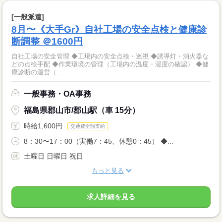
[一般派遣]
8月〜《大手Gr》自社工場の安全点検と健康診
断調整 ＠1600円
自社工場の安全管理 ◆工場内の安全点検・巡視 ◆誘導灯・消火器な
どの点検手配 ◆作業環境の管理（工場内の温度・湿度の確認） ◆健
康診断の運営（...
一般事務・OA事務
福島県郡山市/郡山駅（車 15分）
時給1,600円
交通費全額支給
8：30〜17：00（実働7：45、休憩0：45） ◆...
土曜日 日曜日 祝日
もっと見る
求人詳細を見る