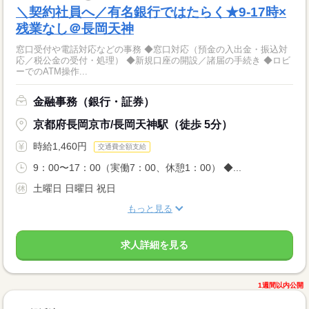
＼契約社員へ／有名銀行ではたらく★9-17時×
残業なし＠長岡天神
窓口受付や電話対応などの事務 ◆窓口対応（預金の入出金・振込対
応／税公金の受付・処理） ◆新規口座の開設／諸届の手続き ◆ロビ
ーでのATM操作...
金融事務（銀行・証券）
京都府長岡京市/長岡天神駅（徒歩 5分）
時給1,460円
交通費全額支給
9：00〜17：00（実働7：00、休憩1：00） ◆...
土曜日 日曜日 祝日
もっと見る
求人詳細を見る
1週間以内公開