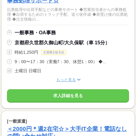
事務処理サポート☆
伝票処理や出荷手配などの事務サポート ◆営業担当者からの事務処
理 ◆出荷するためのトラック手配、送り状作成 ◆荷受け後の伝票処
理 ◆注文情報の...
一般事務・OA事務
京都府久世郡久御山町/大久保駅（車 15分）
時給1,250円
交通費全額支給
9：00〜17：30（実働7：30、休憩1：00） ◆...
土曜日 日曜日
もっと見る
求人詳細を見る
[一般派遣]
＜2000円＊週2在宅☆＞大手IT企業！電話なし