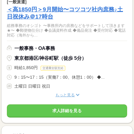
[一般派遣]
＜高1850円＞9月開始〜コツコツ社内庶務♪土
日祝休み＠17時台
総務事務のオシゴト 〜事務所内の庶務などをサポートして頂きます
★〜 ◆郵便物仕分け ◆会議資料作成 ◆備品発注 ◆受付対応 ◆電話
対応（海外から...
一般事務・OA事務
東京都港区/神谷町駅（徒歩 5分）
時給1,850円
交通費全額支給
9：15〜17：15（実働7：00、休憩1：00） ◆...
土曜日 日曜日 祝日
もっと見る
求人詳細を見る