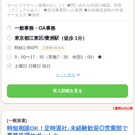
サービスサポート業務のおしごと ◆問い合わせ内容の確認、回答
（マニュアルあり） ◆担当事業部への連携 ◆社内報告資料の作成、
データ入力 ◆請求...
一般事務・OA事務
東京都江東区/豊洲駅（徒歩 1分）
時給1,950円
交通費全額支給
9：00〜17：30（実働7：30、休憩1：00） ◆...
土曜日 日曜日 祝日
もっと見る
求人詳細を見る
1週間以内公開
[一般派遣]
時短相談OK！定時退社♪未経験歓迎◎営業部で