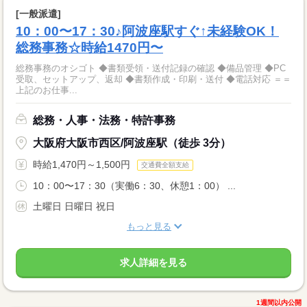
[一般派遣]
10：00〜17：30♪阿波座駅すぐ↑未経験OK！
総務事務☆時給1470円〜
総務事務のオシゴト ◆書類受領・送付記録の確認 ◆備品管理 ◆PC
受取、セットアップ、返却 ◆書類作成・印刷・送付 ◆電話対応 ＝＝
上記のお仕事...
総務・人事・法務・特許事務
大阪府大阪市西区/阿波座駅（徒歩 3分）
時給1,470円～1,500円
交通費全額支給
10：00〜17：30（実働6：30、休憩1：00） ...
土曜日 日曜日 祝日
もっと見る
求人詳細を見る
1週間以内公開