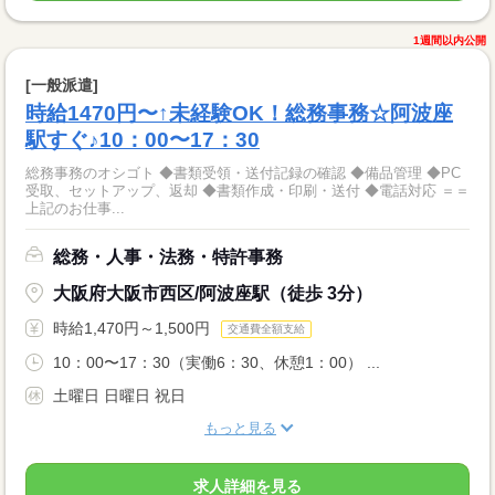
1週間以内公開
[一般派遣]
時給1470円〜↑未経験OK！総務事務☆阿波座
駅すぐ♪10：00〜17：30
総務事務のオシゴト ◆書類受領・送付記録の確認 ◆備品管理 ◆PC
受取、セットアップ、返却 ◆書類作成・印刷・送付 ◆電話対応 ＝＝
上記のお仕事...
総務・人事・法務・特許事務
大阪府大阪市西区/阿波座駅（徒歩 3分）
時給1,470円～1,500円
交通費全額支給
10：00〜17：30（実働6：30、休憩1：00） ...
土曜日 日曜日 祝日
もっと見る
求人詳細を見る