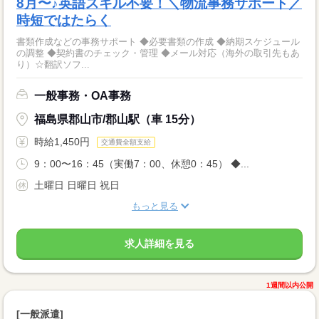
8月〜♪英語スキル不要！＼物流事務サポート／
時短ではたらく
書類作成などの事務サポート ◆必要書類の作成 ◆納期スケジュール
の調整 ◆契約書のチェック・管理 ◆メール対応（海外の取引先もあ
り）☆翻訳ソフ...
一般事務・OA事務
福島県郡山市/郡山駅（車 15分）
時給1,450円
交通費全額支給
9：00〜16：45（実働7：00、休憩0：45） ◆...
土曜日 日曜日 祝日
もっと見る
求人詳細を見る
1週間以内公開
[一般派遣]