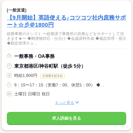
[一般派遣]
【9月開始】英語使える♪コツコツ社内庶務サポ
ート☆彡＠1800円
総務事務のオシゴト 〜総務課で事務所の庶務などをサポートして頂
きます★〜 ◆郵便物対応・仕分け ◆会議資料作成 ◆備品管理・発注
◆勤怠管理チェ...
一般事務・OA事務
東京都港区/神谷町駅（徒歩 5分）
時給1,800円
交通費全額支給
9：15〜17：15（実働7：00、休憩1：00） ◆...
土曜日 日曜日 祝日
もっと見る
求人詳細を見る