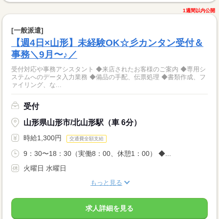
1週間以内公開
[一般派遣]
【週4日×山形】未経験OK☆彡カンタン受付＆
事務＼9月〜♪／
受付対応や事務アシスタント ◆来店されたお客様のご案内 ◆専用シ
ステムへのデータ入力業務 ◆備品の手配、伝票処理 ◆書類作成、フ
ァイリング、な...
受付
山形県山形市/北山形駅（車 6分）
時給1,300円
交通費全額支給
9：30〜18：30（実働8：00、休憩1：00） ◆...
火曜日 水曜日
もっと見る
求人詳細を見る