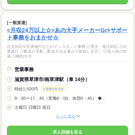
[一般派遣]
<月収24万以上☆>あの大手メーカーGr×サポー
ト事務をおまかせ☆
注文対応や伝票発行などのアシスタント事務 ◎受注・発注対応 ◎伝
票発行 ◎配送の手配（配送方法を選んで依頼します） ◎送り状の作
成 ◎梱包サポ...
営業事務
滋賀県草津市/南草津駅（車 14分）
時給1,500円
交通費全額支給
9：00〜17：45（実働8：00、休憩0：45） ◆...
土曜日 日曜日 祝日
もっと見る
求人詳細を見る