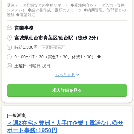
受注データ登録などの事務サポート ◆受注内容をデータ入力（専用
システム） ◆請求書作成、書類のチェック ◆納期管理、他部署との
連絡 ◆電話対応...
営業事務
宮城県仙台市青葉区/仙台駅（徒歩 2分）
時給1,300円
交通費全額支給
9：00〜17：30（実働7：30、休憩1：00） ◆...
土曜日 日曜日 祝日
もっと見る
求人詳細を見る
[一般派遣]
＜週2在宅＞豊洲＊大手IT企業！電話なし◎サ
ポート事務↑1950円