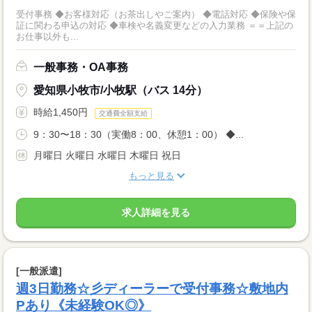
受付事務 ◆お客様対応（お茶出しやご案内） ◆電話対応 ◆保険や保
証に関わる申込の対応 ◆車検や名義変更などの入力業務 ＝＝上記の
お仕事以外も...
一般事務・OA事務
愛知県小牧市/小牧駅（バス 14分）
時給1,450円
交通費全額支給
9：30〜18：30（実働8：00、休憩1：00） ◆...
月曜日 火曜日 水曜日 木曜日 祝日
もっと見る
求人詳細を見る
[一般派遣]
週3日勤務☆彡ディーラーで受付事務☆敷地内
Pあり《未経験OK◎》