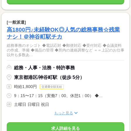
[一般派遣]
高1800円♪未経験OK◎人気の総務事務☆残業
ナシ！＠神谷町駅チカ
総務事務のオシゴト ◆電話応対 ◆郵便対応 ◆受付対応 ◆会議資料
の作成、準備 ◆備品の管理 ◆所内の連絡調整など ＝＝上記のお仕事
以外も多数あ...
総務・人事・法務・特許事務
東京都港区/神谷町駅（徒歩 5分）
時給1,800円
交通費全額支給
9：15〜17：15（実働7：00、休憩1：00） ◆...
土曜日 日曜日 祝日
もっと見る
求人詳細を見る