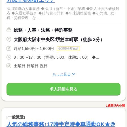
万以上＠本町エリア
採用関連の人事事務 ◆採用（新卒・中途）業務 ◆新入社員の研修対
応 ◆入退社手続き ◆給与賞与計算 ◆年末調整業務 ◆その他、総
務・労務管理 な...
総務・人事・法務・特許事務
大阪府大阪市中央区/堺筋本町駅（徒歩 2分）
時給1,550円～1,600円
交通費全額支給
8：30〜17：30（実働8：00、休憩1：00） ◆...
土曜日 日曜日 祝日
もっと見る
求人詳細を見る
1週間以内公開
[一般派遣]
人気の総務事務↑17時半定時◆車通勤OK★＠