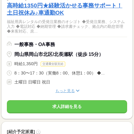
高時給1350円★経験活かせる事務サポート！
土日祝休み♪車通勤OK
福祉用具レンタルの受発注業務のオシゴト ◆受発注業務、システム
入力 ◆電話対応 ◆納期管理 ◆請求書チェック、拠点内の勤怠管理
◆来客対応、庶...
一般事務・OA事務
岡山県岡山市北区/北長瀬駅（徒歩 15分）
時給1,350円
交通費全額支給
8：30〜17：30（実働8：00、休憩1：00） ◆...
土曜日 日曜日 祝日
もっと見る
求人詳細を見る
[紹介予定派遣]
?