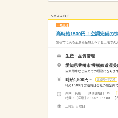
＼オススメ!／
一般派遣
高時給1500円！空調完備の
豊橋市にある金属部品加工をする工場でのお
生産・品質管理
愛知県豊橋市/豊橋鉄道渥美
自家用車など自力での通勤になりま
時給1,500円～
交通費一部支給
時給1,500円 交通費は会社の規定
期間：長期 勤務開始日：即日
時間：【昼勤】8：00〜17：00 【夜
土曜日 日曜日