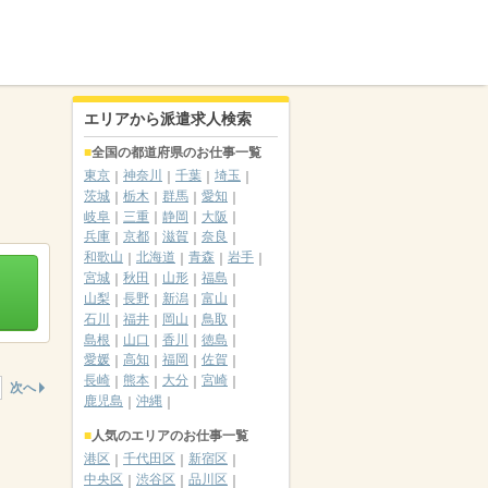
エリアから派遣求人検索
全国の都道府県のお仕事一覧
東京
神奈川
千葉
埼玉
茨城
栃木
群馬
愛知
岐阜
三重
静岡
大阪
兵庫
京都
滋賀
奈良
和歌山
北海道
青森
岩手
宮城
秋田
山形
福島
山梨
長野
新潟
富山
石川
福井
岡山
鳥取
島根
山口
香川
徳島
愛媛
高知
福岡
佐賀
長崎
熊本
大分
宮崎
次へ
鹿児島
沖縄
人気のエリアのお仕事一覧
港区
千代田区
新宿区
中央区
渋谷区
品川区