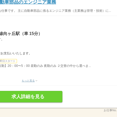
動車部品のエンジニア業務
仕事です。 主に自動車部品に係るエンジニア業務（主業務は管理・技術）に...
線向ヶ丘駅（車 15分）
す。
内でお支払いいたします。
即日スタート
勤】20：00〜5：00 昼勤のみ 夜勤のみ ２交替の中から選べま...
もっと見る
求人詳細を見る
お仕事No