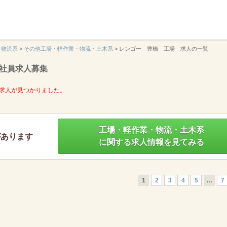
】
・物流系
>
その他工場・軽作業・物流・土木系
>
レンゴー 豊橋 工場 求人の一覧
社員求人募集
求人が見つかりました。
工場・軽作業・物流・土木系
があります
に関する求人情報を見てみる
1
2
3
4
5
…
7