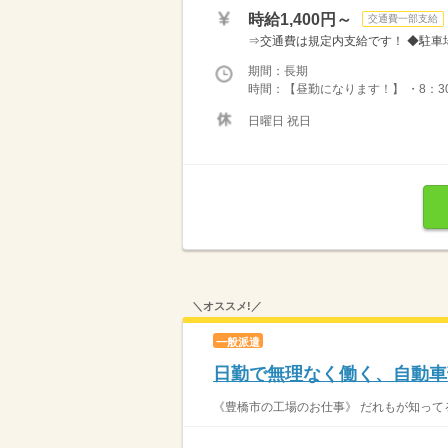
時給1,400円～
交通費一部支給
⇒交通費は規定内支給です！ ◆駐車場
期間：長期
時間：【昼勤になります！】 ・8：30
日曜日 祝日
＼オススメ!／
一般派遣
日勤で無理なく働く、自動車
《豊橋市の工場のお仕事》 だれもが知ってる