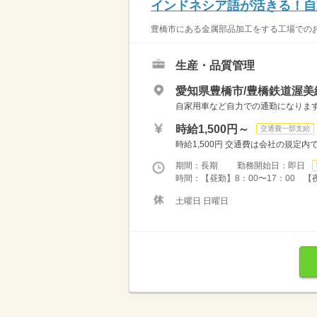
インドネシア語が活きる！自
豊橋市にある金属部品加工をする工場でのお
生産・品質管理
愛知県豊橋市/豊橋鉄道渥美
自家用車など自力での通勤になりま
時給1,500円～
交通費一部支給
時給1,500円 交通費は会社の規定
期間：長期 勤務開始日：即日
時間：【昼勤】8：00〜17：00 【夜
土曜日 日曜日