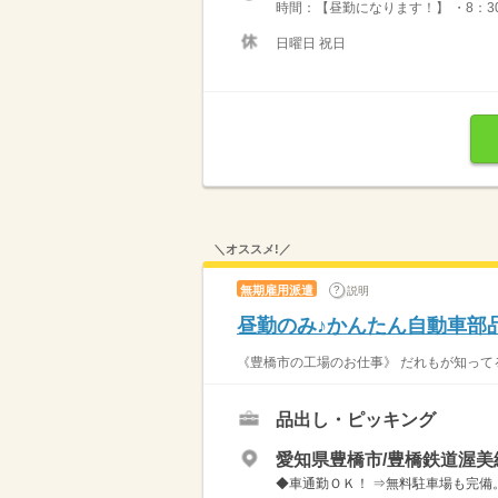
時間：【昼勤になります！】 ・8：30
日曜日 祝日
＼オススメ!／
無期雇用派遣
説明
昼勤のみ♪かんたん自動車部
《豊橋市の工場のお仕事》 だれもが知ってる
品出し・ピッキング
愛知県豊橋市/豊橋鉄道渥美
◆車通勤ＯＫ！ ⇒無料駐車場も完備