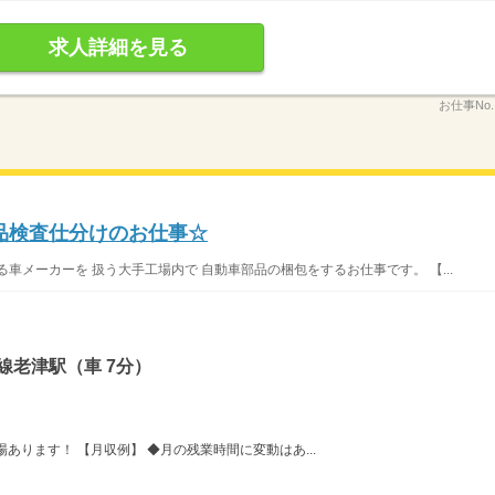
求人詳細を見る
お仕事No
品検査仕分けのお仕事☆
車メーカーを 扱う大手工場内で 自動車部品の梱包をするお仕事です。 【...
線老津駅（車 7分）
。
あります！ 【月収例】 ◆月の残業時間に変動はあ...