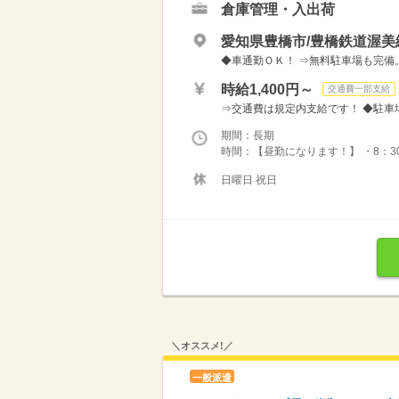
倉庫管理・入出荷
愛知県豊橋市/豊橋鉄道渥美
◆車通勤ＯＫ！ ⇒無料駐車場も完備
時給1,400円～
交通費一部支給
⇒交通費は規定内支給です！ ◆駐車場
期間：長期
時間：【昼勤になります！】 ・8：30
日曜日 祝日
＼オススメ!／
一般派遣