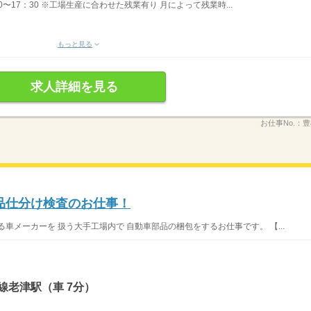
〜17：30 ※工場生産に合わせた残業有り 月によって残業時...
もっと見る
求人詳細を見る
お仕事No.：
豊
品仕分け検査のお仕事！
車メーカーを 扱う大手工場内で 自動車部品の梱包をするお仕事です。 【...
線老津駅（車 7分）
。