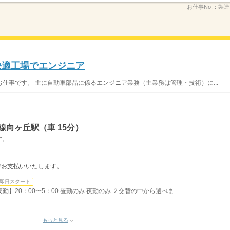
お仕事No.：
製造＿
快適工場でエンジニア
仕事です。 主に自動車部品に係るエンジニア業務（主業務は管理・技術）に...
線向ヶ丘駅（車 15分）
す。
内でお支払いいたします。
即日スタート
勤】20：00〜5：00 昼勤のみ 夜勤のみ ２交替の中から選べま...
もっと見る