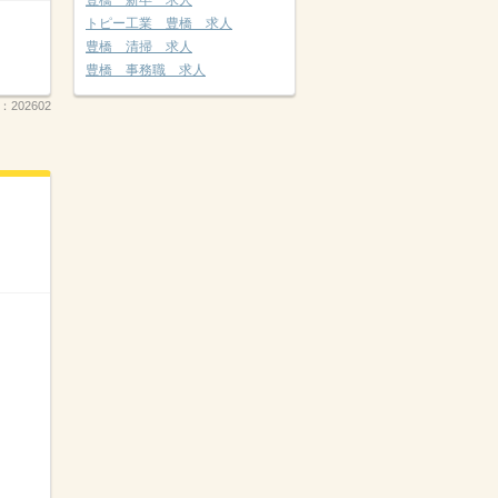
豊橋 新卒 求人
トピー工業 豊橋 求人
豊橋 清掃 求人
豊橋 事務職 求人
.：
202602