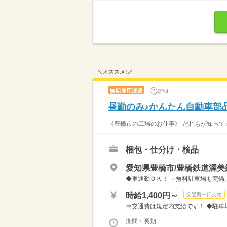
＼オススメ!／
無期雇用派遣
説明
昼勤のみ♪かんたん自動車部
《豊橋市の工場のお仕事》 だれもが知ってる
梱包・仕分け・検品
愛知県豊橋市/豊橋鉄道渥美
◆車通勤ＯＫ！ ⇒無料駐車場も完備
時給1,400円～
交通費一部支給
⇒交通費は規定内支給です！ ◆駐車場
期間：長期