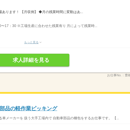
あります！ 【月収例】 ◆月の残業時間に変動はあ...
〜17：30 ※工場生産に合わせた残業有り 月によって残業時...
もっと見る
求人詳細を見る
お仕事No.：
豊橋
部品の軽作業ピッキング
車メーカーを 扱う大手工場内で 自動車部品の梱包をするお仕事です。 【...