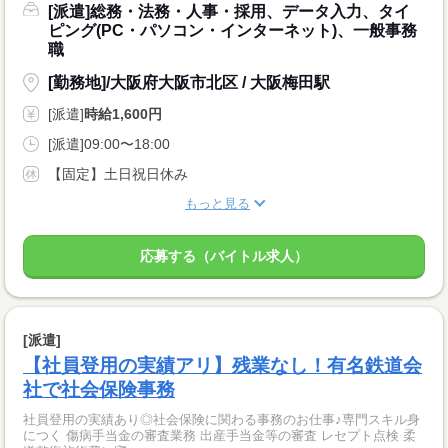
[派遣]総務・法務・人事・採用、データ入力、タイ
ピング(PC・パソコン・インターネット)、一般事務
職
[勤務地]/大阪府大阪市北区 / 大阪梅田駅
[派遣]
時給1,600円
[派遣]09:00〜18:00
【固定】土日祝日休み
もっと見る
応募する（バイトル求人）
[派遣]
【社員登用の実績アリ】残業なし！有名鉄道会
社で社会保険事務
社員登用の実績あり◎社会保険に関わる事務のお仕事♪専門スキル身
につく 傷病手当金の審査業務 出産手当金等の審査 レセプト点検 柔