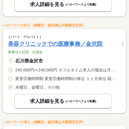
求人詳細を見る
(ハローワークより転載)
ハローワーク求人（掲載元：飯田橋公共職業安定所）
パート・アルバイト
美容クリニックでの医療事務／金沢院
医療法人社団 白凛会
石川県金沢市
240,000円〜240,000円 ※フルタイム求人の場合は月額（換算額）、パート求人の場合は時間額を表示しています。
変形労働時間制 変形労働時間制の単位 １ヶ月単位 就業時間１ 10時00分〜20時00分 就業時間２ 12時00分〜22時00分 就業時間３ 9時30分〜19時30分 就業時間に関する特記事項 （４）１１：３０〜２１：３０（５）１０：１５〜２０：１５ <BR> （６）１２：１５〜２２：１５※（１）〜（６）のシフト制 <BR> ※早番（３）（４）、遅番（５）（６） <BR> ※月平均１７１時間
木曜日，金曜日，その他
求人詳細を見る
(ハローワークより転載)
ハローワーク求人（掲載元：飯田橋公共職業安定所）