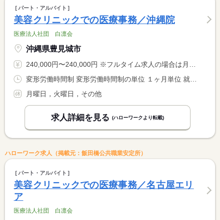
パート・アルバイト
美容クリニックでの医療事務／沖縄院
医療法人社団 白凛会
沖縄県豊見城市
240,000円〜240,000円 ※フルタイム求人の場合は月額（換算額）、パート求人の場合は時間額を表示しています。
変形労働時間制 変形労働時間制の単位 １ヶ月単位 就業時間１ 10時00分〜20時00分 就業時間２ 12時00分〜22時00分 就業時間３ 9時30分〜19時30分 就業時間に関する特記事項 （４）１１：３０〜２１：３０（５）１０：１５〜２０：１５ <BR> （６）１２：１５〜２２：１５※（１）〜（６）のシフト制 <BR> ※早番（３）（４）、遅番（５）（６） <BR> ※月平均１７１時間
月曜日，火曜日，その他
求人詳細を見る
(ハローワークより転載)
ハローワーク求人（掲載元：飯田橋公共職業安定所）
パート・アルバイト
美容クリニックでの医療事務／名古屋エリ
ア
医療法人社団 白凛会