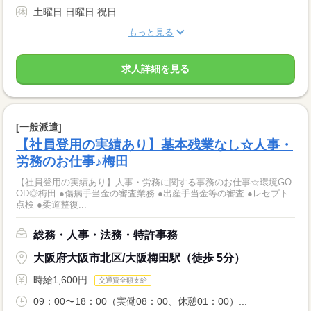
土曜日 日曜日 祝日
もっと見る
求人詳細を見る
[一般派遣]
【社員登用の実績あり】基本残業なし☆人事・
労務のお仕事♪梅田
【社員登用の実績あり】人事・労務に関する事務のお仕事☆環境GO
OD◎梅田 ●傷病手当金の審査業務 ●出産手当金等の審査 ●レセプト
点検 ●柔道整復...
総務・人事・法務・特許事務
大阪府大阪市北区/大阪梅田駅（徒歩 5分）
時給1,600円
交通費全額支給
09：00〜18：00（実働08：00、休憩01：00）...