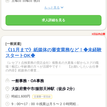
土曜日 日曜日 祝日
もっと見る
求人詳細を見る
3日以内公開
[一般派遣]
《11月まで》紙媒体の審査業務など！◆未経験
スタートOK◆
《レセプト点検業務の受託会社》複数名の大募集☆駅からスグの職
場！幅広い年齢層の方々が活躍中です！ 【お願いしたいお仕事
の内容】紙媒体の審査...
一般事務・OA事務
大阪府豊中市/服部天神駅（徒歩 2分）
時給1,600円
交通費一部支給
9：00〜17：00 ※残業は月５〜２０時間程...