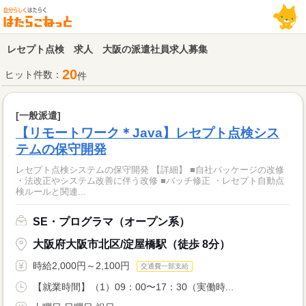
レセプト点検 求人 大阪の派遣社員求人募集
20
ヒット件数：
件
[一般派遣]
【リモートワーク＊Java】レセプト点検シス
テムの保守開発
レセプト点検システムの保守開発 【詳細】 ■自社パッケージの改修
・法改正やシステム改善に伴う改修 ■バッチ修正 ・レセプト自動点
検ルールと関連...
SE・プログラマ（オープン系）
大阪府大阪市北区/淀屋橋駅（徒歩 8分）
時給2,000円～2,100円
交通費一部支給
【就業時間】（1）09：00〜17：30（実働時...