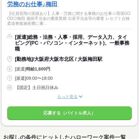
労務のお仕事♪梅田
【社員登用の実績あり】人事・労務に関する事務のお仕事☆環境GO
OD◎梅田 傷病手当金の審査業務 出産手当金等の審査 レセプト点検
柔道整復施術費に審...
[派遣]総務・法務・人事・採用、データ入力、タイ
ピング(PC・パソコン・インターネット)、一般事務
職
[勤務地]/大阪府大阪市北区 / 大阪梅田駅
[派遣]
時給1,600円
[派遣]09:00〜18:00
【固定】土日祝日休み
もっと見る
応募する（バイトル求人）
お探しの条件にヒットしたハローワーク案件一覧