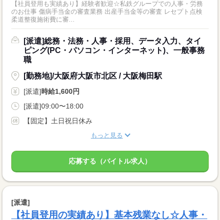
【社員登用も実績あり】経験者歓迎☆私鉄グループでの人事・労務
のお仕事 傷病手当金の審査業務 出産手当金等の審査 レセプト点検
柔道整復施術費に審...
[派遣]総務・法務・人事・採用、データ入力、タイ
ピング(PC・パソコン・インターネット)、一般事務
職
[勤務地]/大阪府大阪市北区 / 大阪梅田駅
[派遣]
時給1,600円
[派遣]09:00〜18:00
【固定】土日祝日休み
もっと見る
応募する（バイトル求人）
[派遣]
【社員登用の実績あり】基本残業なし☆人事・