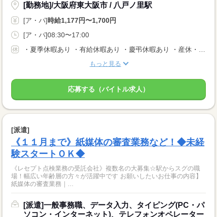
[勤務地]/大阪府東大阪市 / 八戸ノ里駅
[ア・パ]
時給1,177円〜1,700円
[ア・パ]08:30〜17:00
・夏季休暇あり ・有給休暇あり ・慶弔休暇あり ・産休・育休制度あり
もっと見る
応募する（バイトル求人）
[派遣]
《１１月まで》紙媒体の審査業務など！◆未経
験スタートＯＫ◆
《レセプト点検業務の受託会社》複数名の大募集☆駅からスグの職
場！幅広い年齢層の方々が活躍中です お願いしたいお仕事の内容】
紙媒体の審査業務｜...
[派遣]一般事務職、データ入力、タイピング(PC・パ
ソコン・インターネット)、テレフォンオペレーター