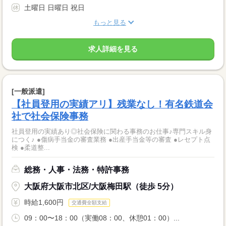
土曜日 日曜日 祝日
もっと見る
求人詳細を見る
[一般派遣]
【社員登用の実績アリ】残業なし！有名鉄道会
社で社会保険事務
社員登用の実績あり◎社会保険に関わる事務のお仕事♪専門スキル身
につく♪ ●傷病手当金の審査業務 ●出産手当金等の審査 ●レセプト点
検 ●柔道整...
総務・人事・法務・特許事務
大阪府大阪市北区/大阪梅田駅（徒歩 5分）
時給1,600円
交通費全額支給
09：00〜18：00（実働08：00、休憩01：00）...