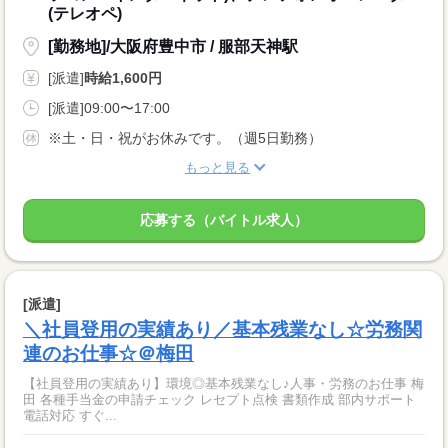
(テレオペ)
[勤務地]/大阪府豊中市 / 服部天神駅
[派遣]
時給1,600円
[派遣]09:00〜17:00
※土・日・祝がお休みです。（週5日勤務）
もっと見る
応募する（バイトル求人）
[派遣]
＼社員登用の実績あり／基本残業なし☆労務関
連のお仕事☆＠梅田
【社員登用の実績あり】環境◎基本残業なし♪人事・労務のお仕事 梅
田 各種手当金の申請チェック レセプト点検 書類作成 部内サポート
電話対応 すぐ...