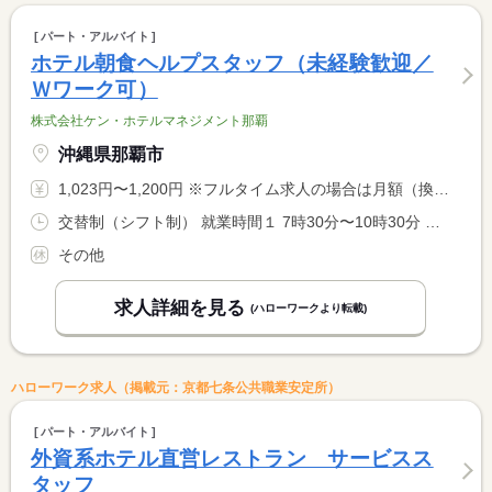
パート・アルバイト
ホテル朝食ヘルプスタッフ（未経験歓迎／
Ｗワーク可）
株式会社ケン・ホテルマネジメント那覇
沖縄県那覇市
1,023円〜1,200円 ※フルタイム求人の場合は月額（換算額）、パート求人の場合は時間額を表示しています。
交替制（シフト制） 就業時間１ 7時30分〜10時30分 就業時間２ 8時00分〜10時30分 又は 7時00分〜10時30分の時間の間の2時間以上 就業時間に関する特記事項 時間帯は、７：００〜１０：３０の間で <BR> 実働２．５時間〜３時間となります。
その他
求人詳細を見る
(ハローワークより転載)
ハローワーク求人（掲載元：京都七条公共職業安定所）
パート・アルバイト
外資系ホテル直営レストラン サービスス
タッフ