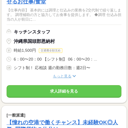
せるお仕事/食堂
【仕事内容】 基本的には調理と仕込みの業務を2交代制で繰り返しま
す。 調理補助の方と協力してお食事を提供します。 ◆調理 仕込み担
当の人が前日に...
キッチンスタッフ
沖縄県国頭郡恩納村
時給1,500円
交通費全額支給
6：00〜20：00 【シフト制】 06：00〜20：...
シフト制！ 応相談 週の勤務日数：週2日〜
もっと見る
求人詳細を見る
[一般派遣]
【憧れの空港で働くチャンス】未経験OK◎人