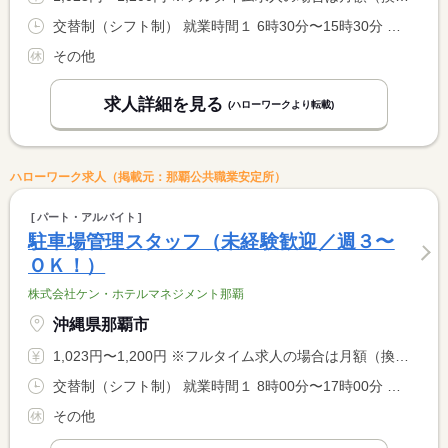
交替制（シフト制） 就業時間１ 6時30分〜15時30分 就業時間２ 11時30分〜20時30分 就業時間に関する特記事項 ※勤務時間帯は相談に応じます。
その他
求人詳細を見る
(ハローワークより転載)
ハローワーク求人（掲載元：那覇公共職業安定所）
パート・アルバイト
駐車場管理スタッフ（未経験歓迎／週３〜
ＯＫ！）
株式会社ケン・ホテルマネジメント那覇
沖縄県那覇市
1,023円〜1,200円 ※フルタイム求人の場合は月額（換算額）、パート求人の場合は時間額を表示しています。
交替制（シフト制） 就業時間１ 8時00分〜17時00分 就業時間２ 11時00分〜20時00分 又は 8時00分〜20時00分の時間の間の5時間以上 就業時間に関する特記事項 シフト制による <BR> 勤務時間帯・曜日の相談可能
その他