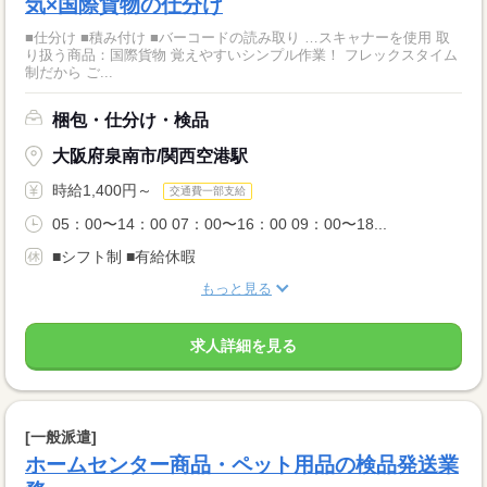
気×国際貨物の仕分け
■仕分け ■積み付け ■バーコードの読み取り …スキャナーを使用 取
り扱う商品：国際貨物 覚えやすいシンプル作業！ フレックスタイム
制だから ご...
梱包・仕分け・検品
大阪府泉南市/関西空港駅
時給1,400円～
交通費一部支給
05：00〜14：00 07：00〜16：00 09：00〜18...
■シフト制 ■有給休暇
もっと見る
求人詳細を見る
[一般派遣]
ホームセンター商品・ペット用品の検品発送業