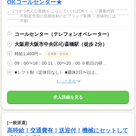
OKコールセンター★
／ 1つずつ色んな業務を こなしていけばOK！ ＼ ▽募集内容 ￣￣￣
￣￣￣ 不動産売買の見積依頼のヒアリング業務 ▽具体的には ￣￣￣
￣￣￣ 不動...
コールセンター（テレフォンオペレーター）
大阪府大阪市中央区/心斎橋駅（徒歩 2分）
時給1,400円～
交通費一部支給
09：00〜18：00 11：00〜20：00 ※初日の研...
■シフト制（定休日なし） ■週休2日〜以上...
もっと見る
求人詳細を見る
[一般派遣]
高時給！交通費有！送迎付！機械にセットして