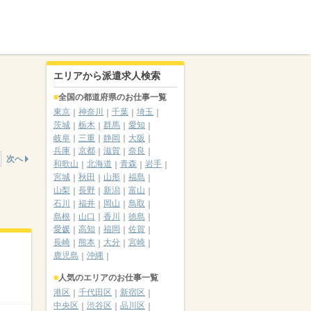
エリアから派遣求人検索
全国の都道府県のお仕事一覧
東京
神奈川
千葉
埼玉
茨城
栃木
群馬
愛知
岐阜
三重
静岡
大阪
兵庫
京都
滋賀
奈良
次へ
和歌山
北海道
青森
岩手
宮城
秋田
山形
福島
山梨
長野
新潟
富山
石川
福井
岡山
鳥取
島根
山口
香川
徳島
愛媛
高知
福岡
佐賀
長崎
熊本
大分
宮崎
鹿児島
沖縄
人気のエリアのお仕事一覧
港区
千代田区
新宿区
中央区
渋谷区
品川区