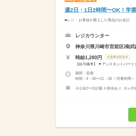
パート・アルバイト
週2日・1日2時間〜OK！
■レジ ・お客様が購入した商品のお会計。 
レジカウンター
神奈川県川崎市宮前区/南武
時給1,280円
交通費全額支給
【給与備考】 ▼アシスタントパートナー
期間：長期
時間：9：00〜21：30 ＜営業時間＞
※公休2〜5日/週 ※有休あり（6ヵ月