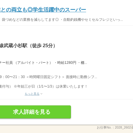
学業との両立も◎学生活躍中のスーパー
袋づめなどの業務を減らしてます◎ ・自動釣銭機やセミセルフレジといっ...
線武蔵小杉駅（徒歩 25分）
社員 （アルバイト・パート） ・時給1280円 ・棚...
 9：00〜21：30 ＜時間曜日固定シフト＞ 面接時に勤務シフ...
後付与） ※年始三が日（1/1〜1/3）は休業いたします！
もっと見る
求人詳細を見る
お仕事No.：
2028_260