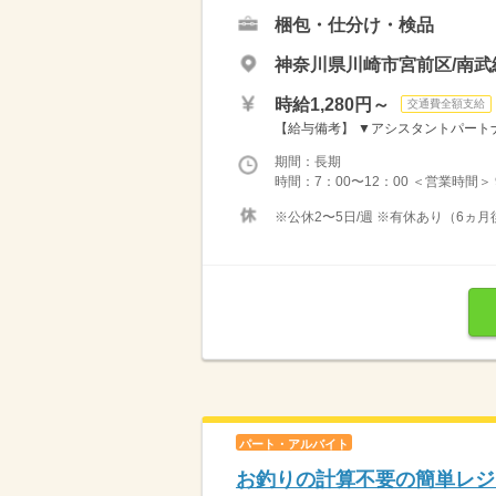
梱包・仕分け・検品
神奈川県川崎市宮前区/南武
時給1,280円～
交通費全額支給
【給与備考】 ▼アシスタントパートナー
期間：長期
時間：7：00〜12：00 ＜営業時間＞
※公休2〜5日/週 ※有休あり（6ヵ月
パート・アルバイト
お釣りの計算不要の簡単レジ