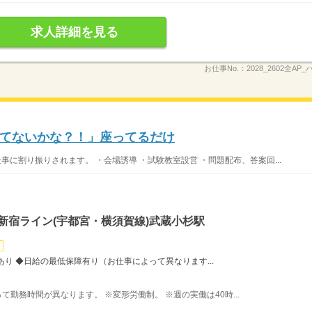
求人詳細を見る
お仕事No.：
2028_2602全AP
てないかな？！」座ってるだけ
事に割り振りされます。 ・会場誘導 ・試験教室設営 ・問題配布、答案回...
新宿ライン(宇都宮・横須賀線)武蔵小杉駅
り ◆日給の最低保障有り（お仕事によって異なります...
よって勤務時間が異なります。 ※変形労働制。 ※週の実働は40時...