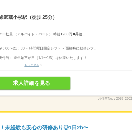
線武蔵小杉駅（徒歩 25分）
社員 （アルバイト・パート） 時給1280円 ■昇給...
 9：00〜21：30 ＜時間曜日固定シフト＞ 面接時に勤務シフ...
後付与） ※年始三が日（1/1〜1/3）は休業いたします！
もっと見る
求人詳細を見る
お仕事No.：
2028_260
！未経験も安心の研修あり◎1日2h〜