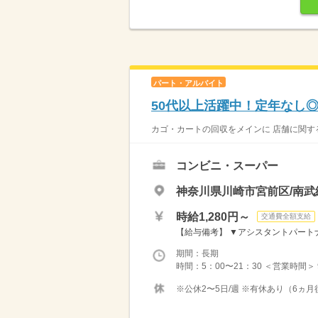
パート・アルバイト
50代以上活躍中！定年なし
カゴ・カートの回収をメインに 店舗に関する
コンビニ・スーパー
神奈川県川崎市宮前区/南武
時給1,280円～
交通費全額支給
【給与備考】 ▼アシスタントパートナー
期間：長期
時間：5：00〜21：30 ＜営業時間＞
※公休2〜5日/週 ※有休あり（6ヵ月