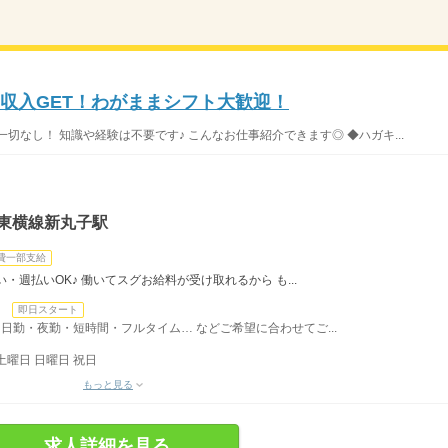
高収入GET！わがままシフト大歓迎！
切なし！ 知識や経験は不要です♪ こんなお仕事紹介できます◎ ◆ハガキ...
急東横線新丸子駅
費一部支給
・週払いOK♪ 働いてスグお給料が受け取れるから も...
日
即日スタート
日勤・夜勤・短時間・フルタイム… などご希望に合わせてご...
土曜日 日曜日 祝日
もっと見る
求人詳細を見る