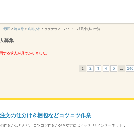
】
市中原区
>
埼京線
>
武蔵小杉
>
ララテラス バイト 武蔵小杉の一覧
人募集
関する求人が見つかりました。
1
2
3
4
5
…
100
注文の仕分け＆梱包などコツコツ作業
の作業がほとんど。 コツコツ作業が好きな方にはピッタリ♪ インターネット...