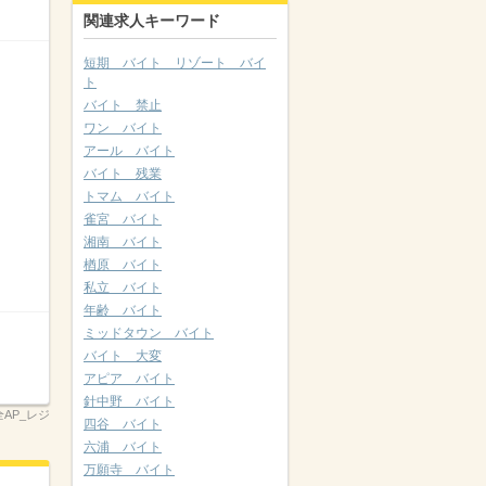
関連求人キーワード
短期 バイト リゾート バイ
ト
バイト 禁止
ワン バイト
アール バイト
バイト 残業
トマム バイト
雀宮 バイト
湘南 バイト
楢原 バイト
私立 バイト
年齢 バイト
ミッドタウン バイト
バイト 大変
アピア バイト
針中野 バイト
2全AP_レジ
四谷 バイト
六浦 バイト
万願寺 バイト