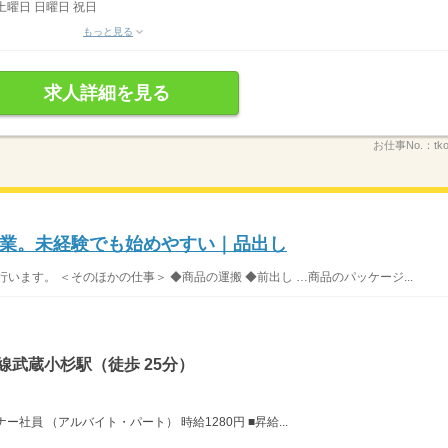
土曜日 日曜日 祝日
もっと見る
求人詳細を見る
お仕事No.：
tk
業。未経験でも始めやすい｜品出し
います。 ＜そのほかの仕事＞ ◆商品の運搬 ◆前出し …商品のパッケージ...
線武蔵小杉駅（徒歩 25分）
社員 （アルバイト・パート） 時給1280円 ■昇給...