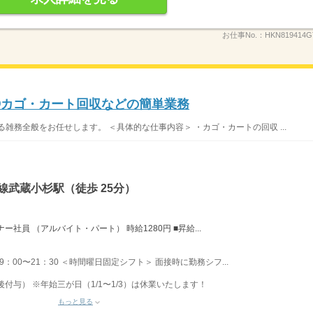
お仕事No.：
HKN819414G
◎カゴ・カート回収などの簡単業務
雑務全般をお任せします。 ＜具体的な仕事内容＞ ・カゴ・カートの回収 ...
線武蔵小杉駅（徒歩 25分）
社員 （アルバイト・パート） 時給1280円 ■昇給...
 9：00〜21：30 ＜時間曜日固定シフト＞ 面接時に勤務シフ...
後付与） ※年始三が日（1/1〜1/3）は休業いたします！
もっと見る