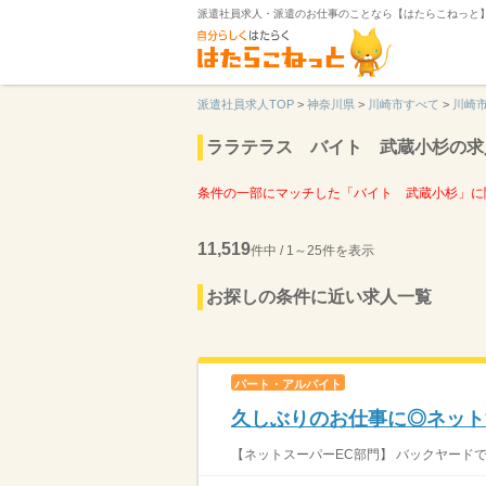
派遣社員求人・派遣のお仕事のことなら【はたらこねっと
派遣社員求人TOP
>
神奈川県
>
川崎市すべて
>
川崎
ララテラス バイト 武蔵小杉の求
条件の一部にマッチした「バイト 武蔵小杉」に
11,519
件中 / 1～25件を表示
お探しの条件に近い求人一覧
パート・アルバイト
久しぶりのお仕事に◎ネット
【ネットスーパーEC部門】 バックヤードで