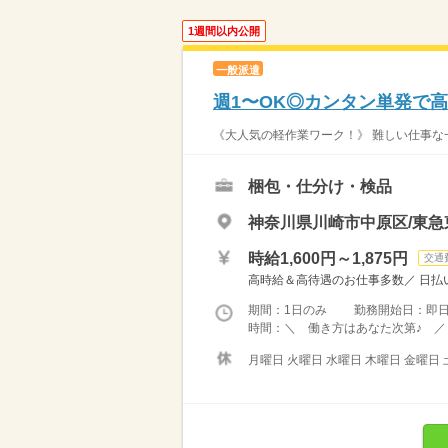
1週間以内公開
一般派遣
週1〜OK◎カンタン単発で
《大人気の軽作業ワーク！》 難しい仕事な一
梱包・仕分け・検品
神奈川県川崎市中原区/東
時給1,600円～1,875円
交通
高時給＆高待遇のお仕事多数／ 日払い
期間：1日のみ 勤務開始日：即
時間：＼ 働き方はあなた次第♪ ／ 
月曜日 火曜日 水曜日 木曜日 金曜日 