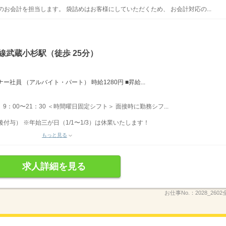
お会計を担当します。 袋詰めはお客様にしていただくため、 お会計対応の...
線武蔵小杉駅（徒歩 25分）
社員 （アルバイト・パート） 時給1280円 ■昇給...
＞ 9：00〜21：30 ＜時間曜日固定シフト＞ 面接時に勤務シフ...
後付与） ※年始三が日（1/1〜1/3）は休業いたします！
もっと見る
求人詳細を見る
お仕事No.：
2028_260