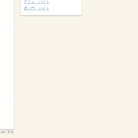
アミュ バイト
虎ノ門 バイト
2全AP_学生