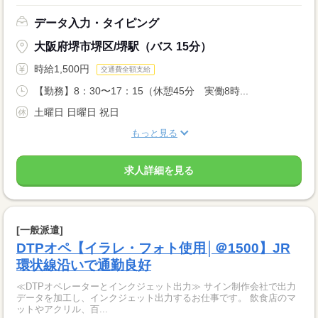
データ入力・タイピング
大阪府堺市堺区/堺駅（バス 15分）
時給1,500円
交通費全額支給
【勤務】8：30〜17：15（休憩45分 実働8時...
土曜日 日曜日 祝日
もっと見る
求人詳細を見る
[一般派遣]
DTPオペ【イラレ・フォト使用│＠1500】JR
環状線沿いで通勤良好
≪DTPオペレーターとインクジェット出力≫ サイン制作会社で出力
データを加工し、インクジェット出力するお仕事です。 飲食店のマ
ットやアクリル、百...