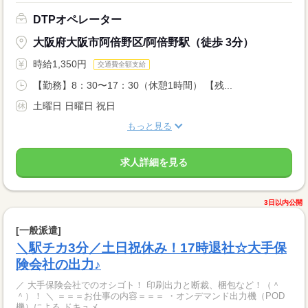
DTPオペレーター
大阪府大阪市阿倍野区/阿倍野駅（徒歩 3分）
時給1,350円
交通費全額支給
【勤務】8：30〜17：30（休憩1時間） 【残...
土曜日 日曜日 祝日
もっと見る
求人詳細を見る
3日以内公開
[一般派遣]
＼駅チカ3分／土日祝休み！17時退社☆大手保
険会社の出力♪
／ 大手保険会社でのオシゴト！ 印刷出力と断裁、梱包など！（＾
＾）！ ＼ ＝＝＝お仕事の内容＝＝＝ ・オンデマンド出力機（POD
機）による ドキュメ...