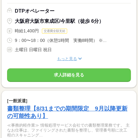
DTPオペレーター
大阪府大阪市東成区/今里駅（徒歩 6分）
時給1,400円
交通費全額支給
9：00〜18：00（休憩1時間 実働8時間） ※...
土曜日 日曜日 祝日
もっと見る
求人詳細を見る
[一般派遣]
書類整理【8/31までの期間限定 9月以降更新
の可能性あり】
≪事務的軽作業≫ 情報処理サービス会社での書類整理業務です。 主
なお仕事は、ファイリングされた書類を整理し、管理番号順に次工
程のスキャニング...