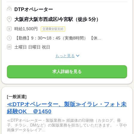
DTPオペレーター
大阪府大阪市西成区/今宮駅（徒歩 5分）
時給1,500円
交通費全額支給
【勤務】9：30〜18：45（実働8時間） 【休...
土曜日 日曜日 祝日
もっと見る
求人詳細を見る
[一般派遣]
≪DTPオペレーター、製版≫イラレ・フォト未
経験OK ＠1450
≪DTPオペレーター・製版業務≫ 紙媒体の印刷物（カタログ、冊
子、チラシ、DMなど）の製版業務を担当していただきます。 ・字や
画像データをレイア...