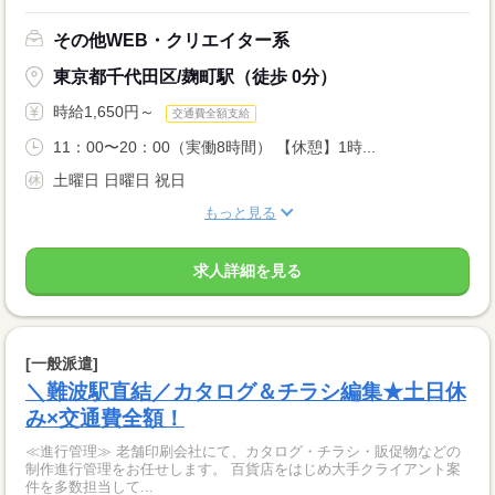
その他WEB・クリエイター系
東京都千代田区/麹町駅（徒歩 0分）
時給1,650円～
交通費全額支給
11：00〜20：00（実働8時間） 【休憩】1時...
土曜日 日曜日 祝日
もっと見る
求人詳細を見る
[一般派遣]
＼難波駅直結／カタログ＆チラシ編集★土日休
み×交通費全額！
≪進行管理≫ 老舗印刷会社にて、カタログ・チラシ・販促物などの
制作進行管理をお任せします。 百貨店をはじめ大手クライアント案
件を多数担当して...