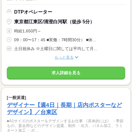
DTPオペレーター
東京都江東区/清澄白河駅（徒歩 5分）
時給1,650円～
09：00〜17：45 ■実働：7時間30分） ■休...
土日祝休み ※土曜日に関しては平均して月...
もっと見る
求人詳細を見る
[一般派遣]
デザイナー【週4日｜長期｜店内ポスターなど
デザイン】／台東区
■A1サイズのポスターをデザインするお仕事 《具体的には》 ・季節
もの、宴会用などのデザイン提案、制作 ・出力、パネル加工、ラミ
ネート加工 ・ポ...