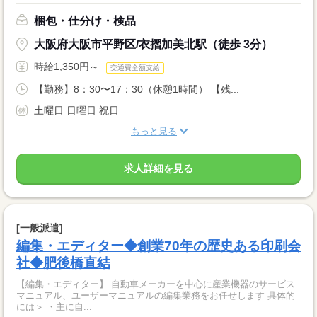
梱包・仕分け・検品
大阪府大阪市平野区/衣摺加美北駅（徒歩 3分）
時給1,350円～
交通費全額支給
【勤務】8：30〜17：30（休憩1時間） 【残...
土曜日 日曜日 祝日
もっと見る
求人詳細を見る
[一般派遣]
編集・エディター◆創業70年の歴史ある印刷会
社◆肥後橋直結
【編集・エディター】 自動車メーカーを中心に産業機器のサービス
マニュアル、ユーザーマニュアルの編集業務をお任せします 具体的
には＞ ・主に自...