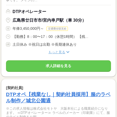
事です。 メインの...
DTPオペレーター
広島県廿日市市/宮内串戸駅（車 30分）
年俸3,450,000円～
交通費全額支給
【勤務】8：00〜17：00（休憩1時間） 【残...
土日休み ※祝日は出勤 ※長期連休あり
もっと見る
求人詳細を見る
[契約社員]
DTPオペ【残業なし｜契約社員採用】服のラベ
ル制作／城北公園通
※この求人情報は株式会社モトヤ 大阪本社による職業紹介になり
ます。 ≪DTPオペレーター≫ ラベルのメーカー（印刷業）にて、服
のラベル制作をお願...