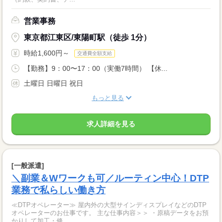
営業事務
東京都江東区/東陽町駅（徒歩 1分）
時給1,600円～
交通費全額支給
【勤務】9：00〜17：00（実働7時間） 【休...
土曜日 日曜日 祝日
もっと見る
求人詳細を見る
[一般派遣]
＼副業＆Wワークも可／ルーティン中心！DTP
業務で私らしい働き方
≪DTPオペレーター≫ 屋内外の大型サインディスプレイなどのDTP
オペレーターのお仕事です。 主な仕事内容＞＞ ・原稿データをお預
かりして加工・修...