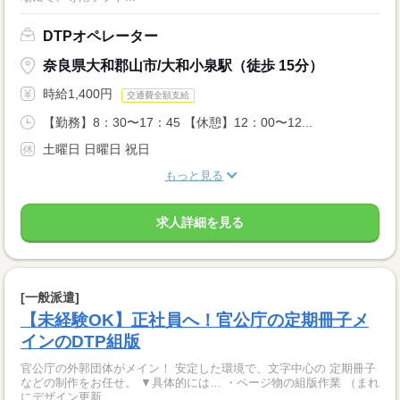
DTPオペレーター
奈良県大和郡山市/大和小泉駅（徒歩 15分）
時給1,400円
交通費全額支給
【勤務】8：30〜17：45 【休憩】12：00〜12...
土曜日 日曜日 祝日
もっと見る
求人詳細を見る
[一般派遣]
【未経験OK】正社員へ！官公庁の定期冊子メ
インのDTP組版
官公庁の外郭団体がメイン！ 安定した環境で、文字中心の 定期冊子
などの制作をお任せ。 ▼具体的には… ・ページ物の組版作業 （まれ
にデザイン更新...