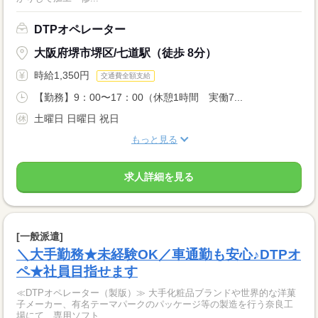
DTPオペレーター
大阪府堺市堺区/七道駅（徒歩 8分）
時給1,350円
交通費全額支給
【勤務】9：00〜17：00（休憩1時間 実働7...
土曜日 日曜日 祝日
もっと見る
求人詳細を見る
[一般派遣]
＼大手勤務★未経験OK／車通勤も安心♪DTPオ
ペ★社員目指せます
≪DTPオペレーター（製版）≫ 大手化粧品ブランドや世界的な洋菓
子メーカー、有名テーマパークのパッケージ等の製造を行う奈良工
場にて、専用ソフト...