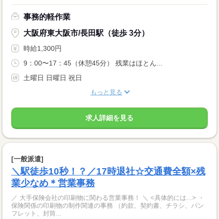
事務的軽作業
大阪府東大阪市/長田駅（徒歩 3分）
時給1,300円
9：00〜17：45（休憩45分） 残業はほとん...
土曜日 日曜日 祝日
もっと見る
求人詳細を見る
[一般派遣]
＼駅徒歩10秒！？／17時退社☆交通費全額×残
業少なめ＊営業事務
／ 大手保険会社の印刷物に関わる営業事務！ ＼ <具体的には...> ・
保険関係の印刷物の制作関連の事務 （約款、契約書、チラシ、パン
フレット、封筒...