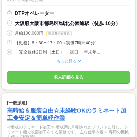
DTPオペレーター
大阪府大阪市都島区/城北公園通駅（徒歩 10分）
月給190,000円
交通費全額支給
【勤務】8：30〜17：00（実働7時間40分） ...
・完全週休2日制（土日） ・祝日 ・年末年...
もっと見る
求人詳細を見る
[一般派遣]
高時給＆服装自由☆未経験OKのラミネート加
工◆安定＆簡単軽作業
≪看板のラミネート加工≫ 看板用に印刷されたプリントに対し、ラ
ミネート機で表面加工をする業務です。 主な仕事内容＞ 専用の機械
を使って印刷面...