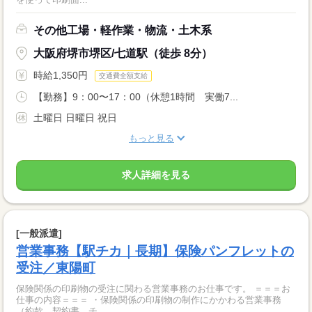
その他工場・軽作業・物流・土木系
大阪府堺市堺区/七道駅（徒歩 8分）
時給1,350円
交通費全額支給
【勤務】9：00〜17：00（休憩1時間 実働7...
土曜日 日曜日 祝日
もっと見る
求人詳細を見る
[一般派遣]
営業事務【駅チカ｜長期】保険パンフレットの
受注／東陽町
保険関係の印刷物の受注に関わる営業事務のお仕事です。 ＝＝＝お
仕事の内容＝＝＝ ・保険関係の印刷物の制作にかかわる営業事務
（約款、契約書、チ...