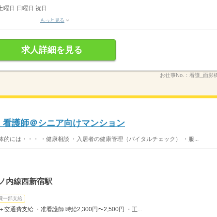
土曜日 日曜日 祝日
もっと見る
求人詳細を見る
お仕事No.：
看護_面影橋_
〜】看護師＠シニア向けマンション
的には・・・ ・健康相談 ・入居者の健康管理（バイタルチェック） ・服...
丸ノ内線西新宿駅
費一部支給
＋交通費支給 ・准看護師 時給2,300円〜2,500円 ・正...