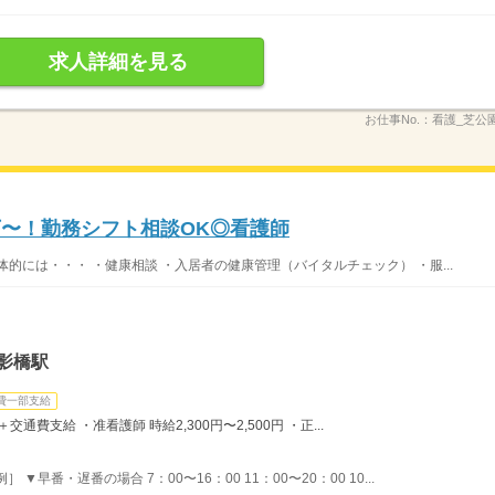
求人詳細を見る
お仕事No.：
看護_芝公園_
万〜！勤務シフト相談OK◎看護師
的には・・・ ・健康相談 ・入居者の健康管理（バイタルチェック） ・服...
影橋駅
費一部支給
＋交通費支給 ・准看護師 時給2,300円〜2,500円 ・正...
▼早番・遅番の場合 7：00〜16：00 11：00〜20：00 10...