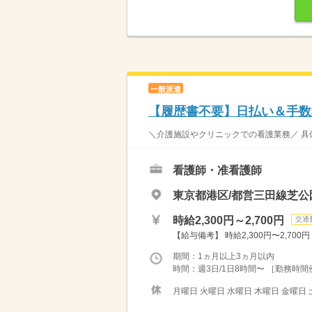
一般派遣
【履歴書不要】日払い＆手数
＼介護施設やクリニックでの看護業務／ 具体
看護師・准看護師
東京都港区/都営三田線芝公
時給2,300円～2,700円
交通
【給与備考】 時給2,300円〜2,700円
期間：1ヵ月以上3ヵ月以内
時間：週3日/1日8時間〜 ［勤務時間例］ 
月曜日 火曜日 水曜日 木曜日 金曜日 