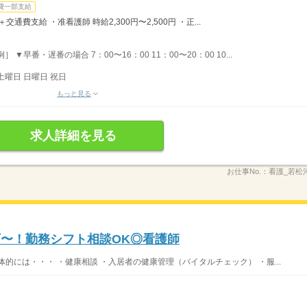
費一部支給
＋交通費支給 ・准看護師 時給2,300円〜2,500円 ・正...
▼早番・遅番の場合 7：00〜16：00 11：00〜20：00 10...
土曜日 日曜日 祝日
もっと見る
求人詳細を見る
お仕事No.：
看護_若松河
万〜！勤務シフト相談OK◎看護師
的には・・・ ・健康相談 ・入居者の健康管理（バイタルチェック） ・服...