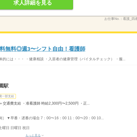
求人詳細を見る
お仕事No.：
看護_四条_
料無料◎週3〜シフト自由！看護師
的には・・・ ・健康相談 ・入居者の健康管理（バイタルチェック） ・服...
園駅
費一部支給
＋交通費支給 ・准看護師 時給2,300円〜2,500円 ・正...
▼早番・遅番の場合 7：00〜16：00 11：00〜20：00 10...
土曜日 日曜日 祝日
もっと見る