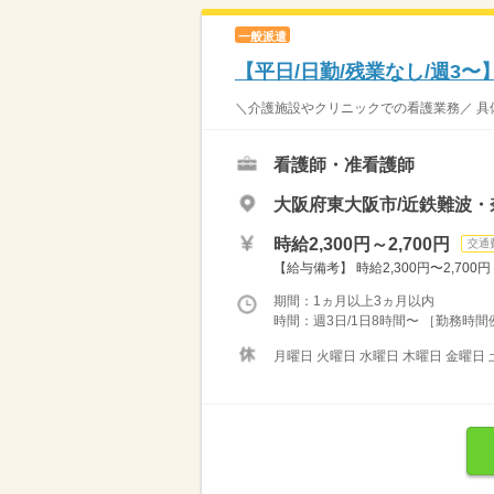
一般派遣
【平日/日勤/残業なし/週3
＼介護施設やクリニックでの看護業務／ 具体
看護師・准看護師
大阪府東大阪市/近鉄難波
時給2,300円～2,700円
交通
【給与備考】 時給2,300円〜2,700円
期間：1ヵ月以上3ヵ月以内
時間：週3日/1日8時間〜 ［勤務時間例］ 
月曜日 火曜日 水曜日 木曜日 金曜日 