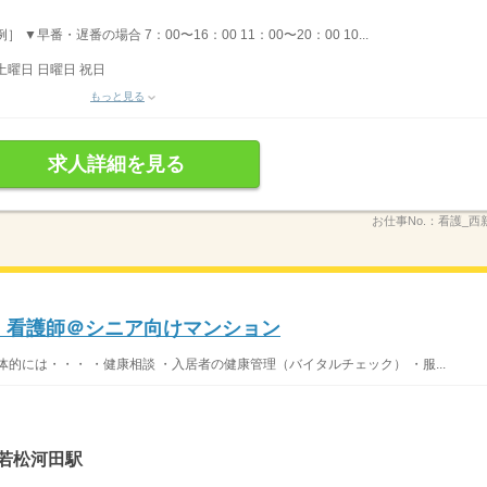
▼早番・遅番の場合 7：00〜16：00 11：00〜20：00 10...
土曜日 日曜日 祝日
もっと見る
求人詳細を見る
お仕事No.：
看護_西新
〜】看護師＠シニア向けマンション
的には・・・ ・健康相談 ・入居者の健康管理（バイタルチェック） ・服...
若松河田駅