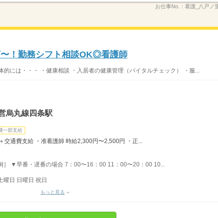
お仕事No.：
看護_八戸ノ里_
万〜！勤務シフト相談OK◎看護師
的には・・・ ・健康相談 ・入居者の健康管理（バイタルチェック） ・服...
市営烏丸線四条駅
費一部支給
＋交通費支給 ・准看護師 時給2,300円〜2,500円 ・正...
▼早番・遅番の場合 7：00〜16：00 11：00〜20：00 10...
土曜日 日曜日 祝日
もっと見る