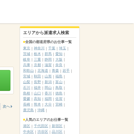
エリアから派遣求人検索
全国の都道府県のお仕事一覧
東京
神奈川
千葉
埼玉
茨城
栃木
群馬
愛知
岐阜
三重
静岡
大阪
兵庫
京都
滋賀
奈良
和歌山
北海道
青森
岩手
宮城
秋田
山形
福島
山梨
長野
新潟
富山
石川
福井
岡山
鳥取
島根
山口
香川
徳島
愛媛
高知
福岡
佐賀
長崎
熊本
大分
宮崎
次へ
鹿児島
沖縄
人気のエリアのお仕事一覧
港区
千代田区
新宿区
中央区
渋谷区
品川区