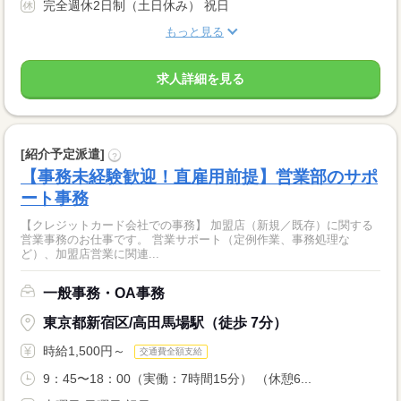
完全週休2日制（土日休み） 祝日
もっと見る
求人詳細を見る
[紹介予定派遣]
?
【事務未経験歓迎！直雇用前提】営業部のサポ
ート事務
【クレジットカード会社での事務】 加盟店（新規／既存）に関する
営業事務のお仕事です。 営業サポート（定例作業、事務処理な
ど）、加盟店営業に関連...
一般事務・OA事務
東京都新宿区/高田馬場駅（徒歩 7分）
時給1,500円～
交通費全額支給
9：45〜18：00（実働：7時間15分） （休憩6...