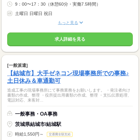
9：00〜17：30（休憩60分・実働7.5時間）
土曜日 日曜日 祝日
もっと見る
求人詳細を見る
[一般派遣]
【結城市】大手ゼネコン現場事務所での事務♪
土日休み＆車通勤可
造成工事の現場事務所にて事務業務をお願いします。 ・発注者向け
書類の作成、整理 ・役所提出用書類の作成、整理 ・支払伝票処理、
電話対応、来客対...
一般事務・OA事務
茨城県結城市/結城駅
時給1,550円～
交通費全額支給