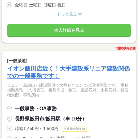
金曜日 土曜日 日曜日 祝日
もっと見る
求人詳細を見る
1週間以内公開
[一般派遣]
イオン飯田店近く！大手建設系リニア建設関係
での一般事務です！
リニア（風越山）建設関係で大手ゼネコンでの現場事務です。 事務
補助業務 （入構管理、書類作成・整理、電話応対、来客応対、郵便
物集配、事務所内...
一般事務・OA事務
長野県飯田市/飯田駅（車 10分）
時給1,450円～1,500円
交通費全額支給