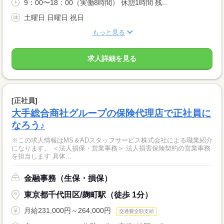
9：00〜18：00（実働8時間） 休憩1時間 残...
土曜日 日曜日 祝日
もっと見る
求人詳細を見る
[正社員]
大手総合商社グループの保険代理店で正社員に
なろう♪
※この求人情報はMS＆ADスタッフサービス株式会社による職業紹介
になります。 ＜法人損保・営業事務＞ 法人損害保険契約の営業事務
を担当します 具体...
金融事務（生保・損保）
東京都千代田区/麹町駅（徒歩 1分）
月給231,000円～264,000円
交通費全額支給