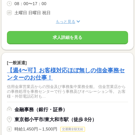
08：00〜17：00
土曜日 日曜日 祝日
もっと見る
求人詳細を見る
[一般派遣]
【週4〜可】お客様対応ほぼ無しの信金事務セ
ンターのお仕事！
信用金庫営業店からの預金及び事務集中業務全般。 信金営業店から
の事務処理を事務センターで行う事務及びオペレーション等。 お客
様・外部電話応対も...
金融事務（銀行・証券）
東京都小平市/東大和市駅（徒歩 8分）
時給1,450円～1,500円
交通費全額支給