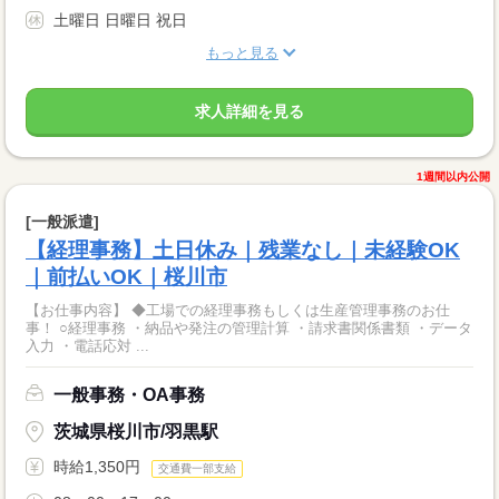
土曜日 日曜日 祝日
もっと見る
求人詳細を見る
1週間以内公開
[一般派遣]
【経理事務】土日休み｜残業なし｜未経験OK
｜前払いOK｜桜川市
【お仕事内容】 ◆工場での経理事務もしくは生産管理事務のお仕
事！ ○経理事務 ・納品や発注の管理計算 ・請求書関係書類 ・データ
入力 ・電話応対 ...
一般事務・OA事務
茨城県桜川市/羽黒駅
時給1,350円
交通費一部支給