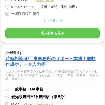
9：00〜17：00 （実働７時間、休憩1時間）
土曜日 日曜日 祝日
もっと見る
求人詳細を見る
[一般派遣]
時短相談可/工事事務所のサポート業務！書類
作成やデータ入力等
＼現場工事事務所でのお仕事です。／ 事務経験ゼロからスタートし
た方も！少しづつ慣れてもらえばＯＫです。 ▼お仕事内容 ・電話応
対、来客応対 ・...
一般事務・OA事務
愛知県豊田市/上豊田駅（車 5分）
時給1,500円～
交通費一部支給