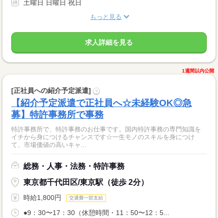
土曜日 日曜日 祝日
もっと見る
求人詳細を見る
1週間以内公開
[正社員への紹介予定派遣]
?
【紹介予定派遣で正社員へ☆未経験OK◎急
募】特許事務所で事務
特許事務所で、特許事務のお仕事です。国内特許事務の専門知識を
イチから身につけるチャンスです☆一生モノのスキルを身につけ
て、市場価値の高いキャ...
総務・人事・法務・特許事務
東京都千代田区/東京駅（徒歩 2分）
時給1,800円
交通費一部支給
●9：30〜17：30（休憩時間・11：50〜12：5...