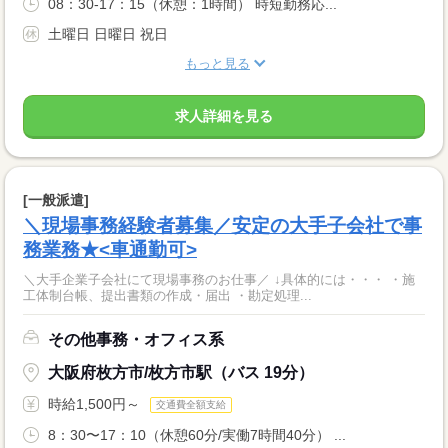
08：30-17：15（休憩：1時間） 時短勤務応...
土曜日 日曜日 祝日
もっと見る
求人詳細を見る
[一般派遣]
＼現場事務経験者募集／安定の大手子会社で事
務業務★<車通勤可>
＼大手企業子会社にて現場事務のお仕事／ ↓具体的には・・・ ・施
工体制台帳、提出書類の作成・届出 ・勘定処理...
その他事務・オフィス系
大阪府枚方市/枚方市駅（バス 19分）
時給1,500円～
交通費全額支給
8：30〜17：10（休憩60分/実働7時間40分） ...