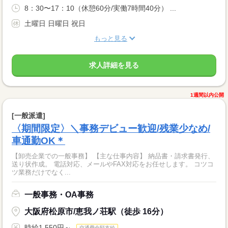
8：30〜17：10（休憩60分/実働7時間40分） ...
土曜日 日曜日 祝日
もっと見る
求人詳細を見る
1週間以内公開
[一般派遣]
〈期間限定〉＼事務デビュー歓迎/残業少なめ/
車通勤OK＊
【卸売企業での一般事務】 【主な仕事内容】 納品書・請求書発行、
送り状作成。 電話対応、メールやFAX対応をお任せします。 コツコ
ツ業務だけでなく...
一般事務・OA事務
大阪府松原市/恵我ノ荘駅（徒歩 16分）
時給1,550円～
交通費全額支給