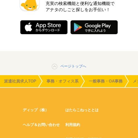
充実の検索機能と便利な通知機能で
アナタのしごと探しをお手伝い！
ページトップへ
派遣社員求人TOP
事務・オフィス系
一般事務・OA事務
メ
ディップ（株）
はたらこねっととは
ヘルプ＆お問い合わせ
利用規約