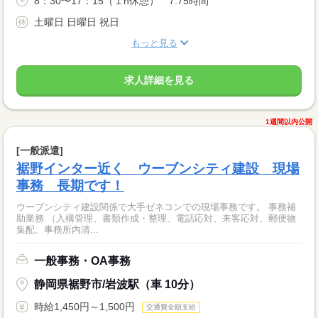
8：30〜17：15（１h休憩） 7.75時間
土曜日 日曜日 祝日
もっと見る
求人詳細を見る
1週間以内公開
[一般派遣]
裾野インター近く ウーブンシティ建設 現場
事務 長期です！
ウーブンシティ建設関係で大手ゼネコンでの現場事務です。 事務補
助業務 （入構管理、書類作成・整理、電話応対、来客応対、郵便物
集配、事務所内清...
一般事務・OA事務
静岡県裾野市/岩波駅（車 10分）
時給1,450円～1,500円
交通費全額支給