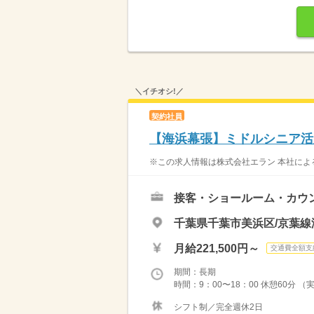
＼イチオシ!／
契約社員
【海浜幕張】ミドルシニア活
※この求人情報は株式会社エラン 本社によ
接客・ショールーム・カウ
千葉県千葉市美浜区/京葉線
月給221,500円～
交通費全額支
期間：長期
時間：9：00〜18：00 休憩60分 （
シフト制／完全週休2日