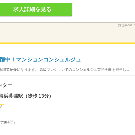
求人詳細を見る
お仕事No.
躍中！マンションコンシェルジュ
る職業紹介になります。 高級マンションでのコンシェルジュ業務全般を担当し...
ンター
海浜幕張駅（徒歩 13分）
給
実労8時間）