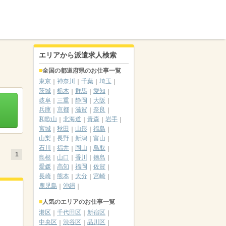
エリアから派遣求人検索
全国の都道府県のお仕事一覧
東京
神奈川
千葉
埼玉
茨城
栃木
群馬
愛知
岐阜
三重
静岡
大阪
兵庫
京都
滋賀
奈良
和歌山
北海道
青森
岩手
宮城
秋田
山形
福島
山梨
長野
新潟
富山
石川
福井
岡山
鳥取
1
島根
山口
香川
徳島
愛媛
高知
福岡
佐賀
長崎
熊本
大分
宮崎
鹿児島
沖縄
人気のエリアのお仕事一覧
港区
千代田区
新宿区
中央区
渋谷区
品川区