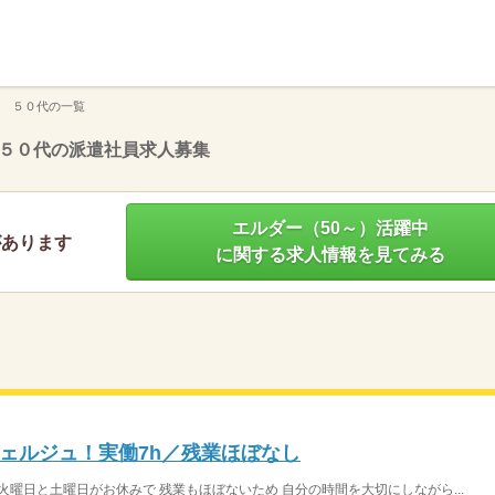
】
人 ５０代の一覧
５０代の派遣社員求人募集
エルダー（50～）活躍中
があります
に関する求人情報を見てみる
ェルジュ！実働7h／残業ほぼなし
火曜日と土曜日がお休みで 残業もほぼないため 自分の時間を大切にしながら...