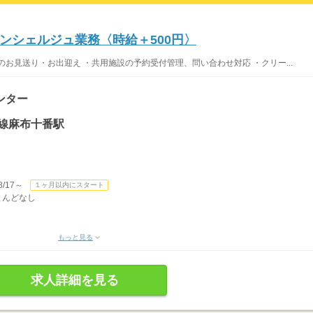
ンシェルジュ業務〈時給＋500円〉
お見送り・お出迎え ・共用施設の予約受付管理、問い合わせ対応 ・クリー...
ンター
線麻布十番駅
/17～
１ヶ月以内にスタート
ほとんどなし
もっと見る
求人詳細を見る