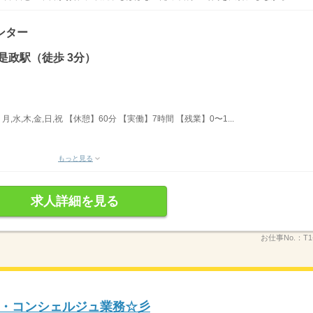
ンター
是政駅（徒歩 3分）
,水,木,金,日,祝 【休憩】60分 【実働】7時間 【残業】0〜1...
もっと見る
求人詳細を見る
お仕事No.：
T1
・コンシェルジュ業務☆彡