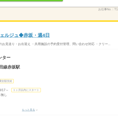
お仕事No.：
T1
ェルジュ◆赤坂・週4日
お見送り・お出迎え ・共用施設の予約受付管理、問い合わせ対応 ・クリー...
ンター
田線赤坂駅
費全額支給
/17～
１ヶ月以内にスタート
本無し
もっと見る