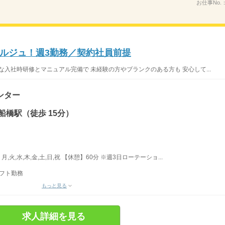
お仕事No.
ルジュ！週3勤務／契約社員前提
な入社時研修とマニュアル完備で 未経験の方やブランクのある方も 安心して...
ンター
船橋駅（徒歩 15分）
,火,水,木,金,土,日,祝 【休憩】60分 ※週3日ローテーショ...
シフト勤務
もっと見る
求人詳細を見る