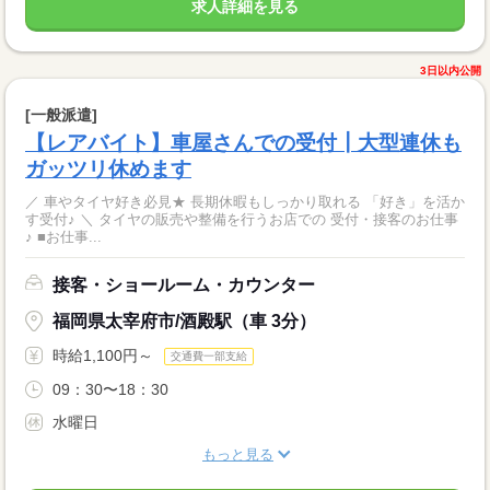
求人詳細を見る
3日以内公開
[一般派遣]
【レアバイト】車屋さんでの受付┃大型連休も
ガッツリ休めます
／ 車やタイヤ好き必見★ 長期休暇もしっかり取れる 「好き」を活か
す受付♪ ＼ タイヤの販売や整備を行うお店での 受付・接客のお仕事
♪ ■お仕事...
接客・ショールーム・カウンター
福岡県太宰府市/酒殿駅（車 3分）
時給1,100円～
交通費一部支給
09：30〜18：30
水曜日
もっと見る