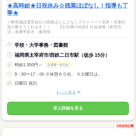
★高時給★日祝休み☆残業ほぼなし！指導も丁
寧★
≫教育施設運営会社≪残業ほとんどなくプライベート充実！先輩社
員が教えてくれます！！ 【お仕事の内容】社会保険（私学共
済）各種手続き、雇用保...
学校・大学事務・図書館
福岡県太宰府市/西鉄二日市駅（徒歩 15分）
時給1,350円～
交通費一部支給
9：00〜17：00 ※休憩６０分。 ※土曜日は...
日曜日 祝日
もっと見る
求人詳細を見る
3日以内公開