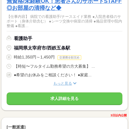
無資格/未経験OK！患者さんのサポートSTAFF
◎お部屋の清掃など◆
【仕事内容】 病院での看護助手/ナースエイド業務 ●入院患者様のサ
ポート（身体介助含む） ●シーツ交換や病室の清掃 ●備品管理や院内
整備 ●看護...
看護助手
福岡県太宰府市/西鉄五条駅
時給1,350円～1,450円
交通費全額支給
【時短〜フルタイム勤務希望の方大募集】 ...
●希望のお休みをご相談ください！ ●家庭...
もっと見る
求人詳細を見る
3日以内公開
[一般派遣]