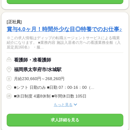
[正社員]
賞与4.0ヶ月！時間外少な目◎特養でのお仕事♪
※この求人情報はディップの転職エージェントサービスによる職業
紹介になります。 ■業務内容 施設入居者の方への看護業務全般（入
居定員160名） ・服...
看護師・准看護師
福岡県太宰府市/水城駅
月給230,660円～268,260円
■シフト 日勤のみ ■日勤 07：00-16：00（...
■休日制度 4週8休制 ■年間休日数 105日
もっと見る
求人詳細を見る