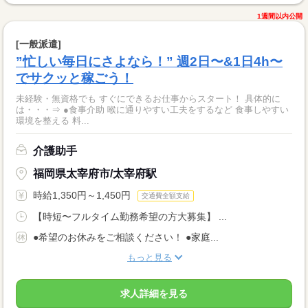
1週間以内公開
[一般派遣]
”忙しい毎日にさよなら！” 週2日〜&1日4h〜
でサクッと稼ごう！
未経験・無資格でも すぐにできるお仕事からスタート！ 具体的に
は・・・⇒ ●食事介助 喉に通りやすい工夫をするなど 食事しやすい
環境を整える 料...
介護助手
福岡県太宰府市/太宰府駅
時給1,350円～1,450円
交通費全額支給
【時短〜フルタイム勤務希望の方大募集】 ...
●希望のお休みをご相談ください！ ●家庭...
もっと見る
求人詳細を見る