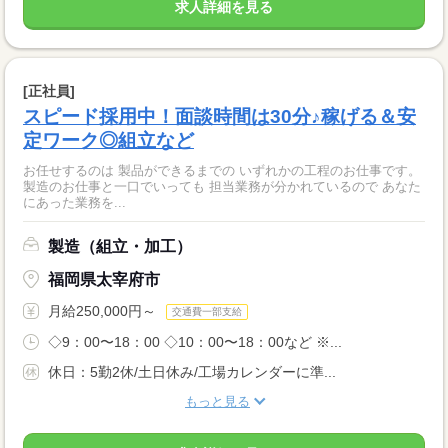
求人詳細を見る
[正社員]
スピード採用中！面談時間は30分♪稼げる＆安
定ワーク◎組立など
お任せするのは 製品ができるまでの いずれかの工程のお仕事です。
製造のお仕事と一口でいっても 担当業務が分かれているので あなた
にあった業務を...
製造（組立・加工）
福岡県太宰府市
月給250,000円～
交通費一部支給
◇9：00〜18：00 ◇10：00〜18：00など ※...
休日：5勤2休/土日休み/工場カレンダーに準...
もっと見る