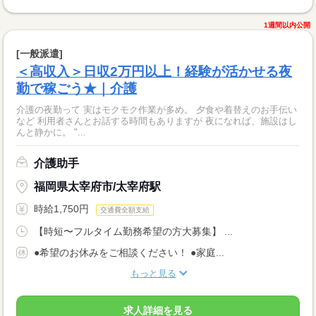
1週間以内公開
[一般派遣]
＜高収入＞日収2万円以上！経験が活かせる夜
勤で稼ごう★｜介護
介護の夜勤って 実はモクモク作業が多め。 夕食や着替えのお手伝い
など 利用者さんとお話する時間もありますが 夜になれば、施設はし
んと静かに。 "...
介護助手
福岡県太宰府市/太宰府駅
時給1,750円
交通費全額支給
【時短〜フルタイム勤務希望の方大募集】 ...
●希望のお休みをご相談ください！ ●家庭...
もっと見る
求人詳細を見る