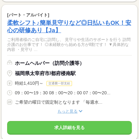
[パート・アルバイト]
柔軟シフト♪簡単見守りなど◎日払いもOK！安
心の研修あり【Ja】
ご利用者様のご自宅に訪問し、 見守りや生活のサポートを行う 訪問
介護のお仕事です！ ◎未経験から始める方が8割です！ ▼具体的な
内容 ・見守り ...
ホームヘルパー（訪問介護等）
福岡県太宰府市/都府楼南駅
時給1,410円～
交通費一部支給
09：00〜19：30 08：00〜20：00 07：00〜20...
ご希望の曜日で固定制となります 「毎週水...
もっと見る
求人詳細を見る