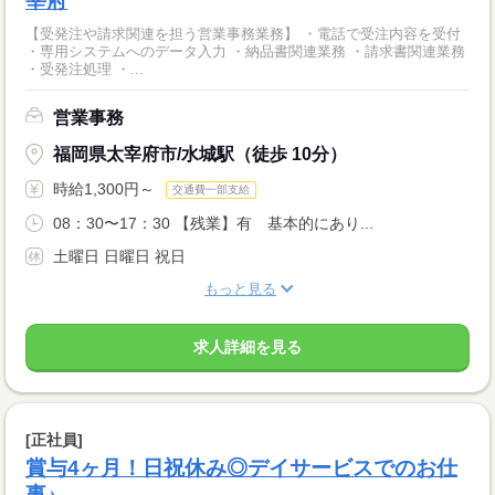
宰府
【受発注や請求関連を担う営業事務業務】 ・電話で受注内容を受付
・専用システムへのデータ入力 ・納品書関連業務 ・請求書関連業務
・受発注処理 ・...
営業事務
福岡県太宰府市/水城駅（徒歩 10分）
時給1,300円～
交通費一部支給
08：30〜17：30 【残業】有 基本的にあり...
土曜日 日曜日 祝日
もっと見る
求人詳細を見る
[正社員]
賞与4ヶ月！日祝休み◎デイサービスでのお仕
事♪