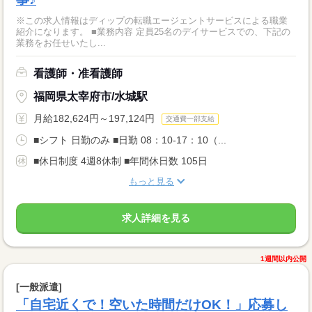
※この求人情報はディップの転職エージェントサービスによる職業
紹介になります。 ■業務内容 定員25名のデイサービスでの、下記の
業務をお任せいたし...
看護師・准看護師
福岡県太宰府市/水城駅
月給182,624円～197,124円
交通費一部支給
■シフト 日勤のみ ■日勤 08：10-17：10（...
■休日制度 4週8休制 ■年間休日数 105日
もっと見る
求人詳細を見る
1週間以内公開
[一般派遣]
「自宅近くで！空いた時間だけOK！」応募し