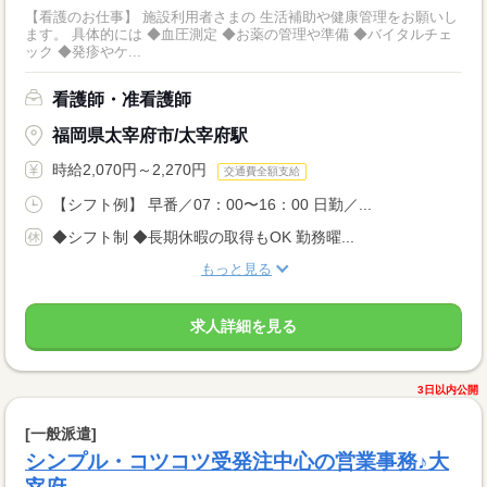
【看護のお仕事】 施設利用者さまの 生活補助や健康管理をお願いし
ます。 具体的には ◆血圧測定 ◆お薬の管理や準備 ◆バイタルチェ
ック ◆発疹やケ...
看護師・准看護師
福岡県太宰府市/太宰府駅
時給2,070円～2,270円
交通費全額支給
【シフト例】 早番／07：00〜16：00 日勤／...
◆シフト制 ◆長期休暇の取得もOK 勤務曜...
もっと見る
求人詳細を見る
3日以内公開
[一般派遣]
シンプル・コツコツ受発注中心の営業事務♪大