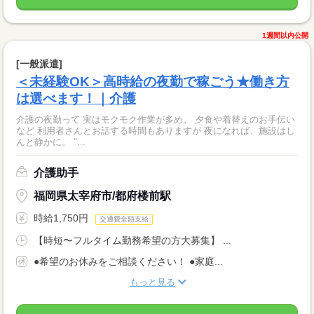
1週間以内公開
[一般派遣]
＜未経験OK＞高時給の夜勤で稼ごう★働き方
は選べます！｜介護
介護の夜勤って 実はモクモク作業が多め。 夕食や着替えのお手伝い
など 利用者さんとお話する時間もありますが 夜になれば、施設はし
んと静かに。 "...
介護助手
福岡県太宰府市/都府楼前駅
時給1,750円
交通費全額支給
【時短〜フルタイム勤務希望の方大募集】 ...
●希望のお休みをご相談ください！ ●家庭...
もっと見る