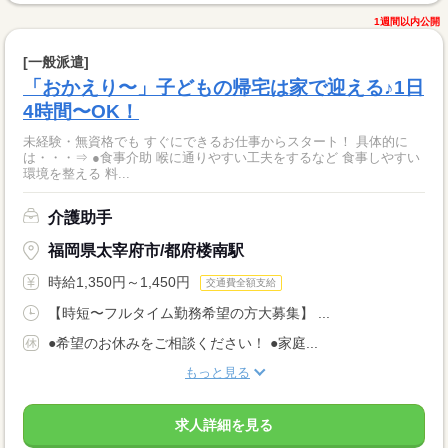
1週間以内公開
[一般派遣]
「おかえり〜」子どもの帰宅は家で迎える♪1日
4時間〜OK！
未経験・無資格でも すぐにできるお仕事からスタート！ 具体的に
は・・・⇒ ●食事介助 喉に通りやすい工夫をするなど 食事しやすい
環境を整える 料...
介護助手
福岡県太宰府市/都府楼南駅
時給1,350円～1,450円
交通費全額支給
【時短〜フルタイム勤務希望の方大募集】 ...
●希望のお休みをご相談ください！ ●家庭...
もっと見る
求人詳細を見る