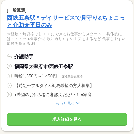
[一般派遣]
西鉄五条駅＊デイサービスで見守り&ちょこっ
と介助★平日のみ
未経験・無資格でも すぐにできるお仕事からスタート！ 具体的に
は・・・⇒ ●食事介助 喉に通りやすい工夫をするなど 食事しやすい
環境を整える 料...
介護助手
福岡県太宰府市/西鉄五条駅
時給1,350円～1,450円
交通費全額支給
【時短〜フルタイム勤務希望の方大募集】 ...
●希望のお休みをご相談ください！ ●家庭...
もっと見る
求人詳細を見る