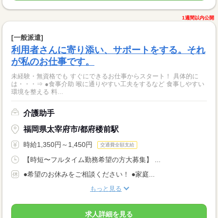
1週間以内公開
[一般派遣]
利用者さんに寄り添い、サポートをする。それ
が私のお仕事です。
未経験・無資格でも すぐにできるお仕事からスタート！ 具体的に
は・・・⇒ ●食事介助 喉に通りやすい工夫をするなど 食事しやすい
環境を整える 料...
介護助手
福岡県太宰府市/都府楼前駅
時給1,350円～1,450円
交通費全額支給
【時短〜フルタイム勤務希望の方大募集】 ...
●希望のお休みをご相談ください！ ●家庭...
もっと見る
求人詳細を見る