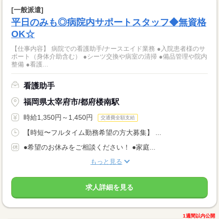
[一般派遣]
平日のみも◎病院内サポートスタッフ◆無資格
OK☆
【仕事内容】 病院での看護助手/ナースエイド業務 ●入院患者様のサ
ポート（身体介助含む） ●シーツ交換や病室の清掃 ●備品管理や院内
整備 ●看護...
看護助手
福岡県太宰府市/都府楼南駅
時給1,350円～1,450円
交通費全額支給
【時短〜フルタイム勤務希望の方大募集】 ...
●希望のお休みをご相談ください！ ●家庭...
もっと見る
求人詳細を見る
1週間以内公開