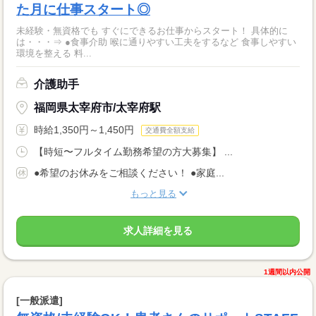
た月に仕事スタート◎
未経験・無資格でも すぐにできるお仕事からスタート！ 具体的に
は・・・⇒ ●食事介助 喉に通りやすい工夫をするなど 食事しやすい
環境を整える 料...
介護助手
福岡県太宰府市/太宰府駅
時給1,350円～1,450円
交通費全額支給
【時短〜フルタイム勤務希望の方大募集】 ...
●希望のお休みをご相談ください！ ●家庭...
もっと見る
求人詳細を見る
1週間以内公開
[一般派遣]