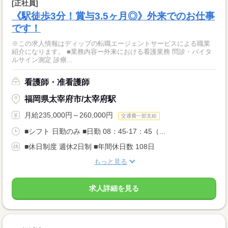
[正社員]
《駅徒歩3分！賞与3.5ヶ月◎》外来でのお仕事
です！
※この求人情報はディップの転職エージェントサービスによる職業
紹介になります。 ■業務内容ー外来における看護業務 問診・バイタ
ルサイン測定 診療...
看護師・准看護師
福岡県太宰府市/太宰府駅
月給235,000円～260,000円
交通費一部支給
■シフト 日勤のみ ■日勤 08：45-17：45（...
■休日制度 週休2日制 ■年間休日数 108日
もっと見る
求人詳細を見る