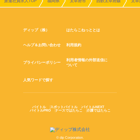
派遣社員求人TOP
福岡県
太宰府市
西鉄太宰府線
太宰
ディップ（株）
はたらこねっととは
ヘルプ＆お問い合わせ
利用規約
利用者情報の外部送信に
プライバシーポリシー
ついて
人気ワードで探す
バイトル
スポットバイトル
バイトルNEXT
バイトルPRO
ナースではたらこ
介護ではたらこ
© dip Corporation.