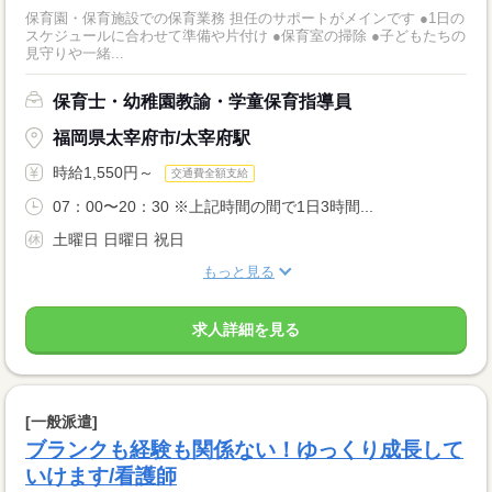
保育園・保育施設での保育業務 担任のサポートがメインです ●1日の
スケジュールに合わせて準備や片付け ●保育室の掃除 ●子どもたちの
見守りや一緒...
保育士・幼稚園教諭・学童保育指導員
福岡県太宰府市/太宰府駅
時給1,550円～
交通費全額支給
07：00〜20：30 ※上記時間の間で1日3時間...
土曜日 日曜日 祝日
もっと見る
求人詳細を見る
[一般派遣]
ブランクも経験も関係ない！ゆっくり成長して
いけます/看護師