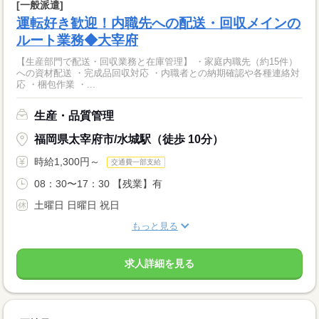
[一般派遣]
運転好き歓迎！内職先への配送・回収メインの
ルート業務◆大宰府
【生産部門で配送・回収業務と在庫管理】 ・家庭内職先（約15件）
への資材配送 ・完成品回収対応 ・内職者との納期確認や各種連絡対
応 ・梱包作業 ・...
生産・品質管理
福岡県太宰府市/水城駅（徒歩 10分）
時給1,300円～
交通費一部支給
08：30〜17：30 【残業】有
土曜日 日曜日 祝日
もっと見る
求人詳細を見る