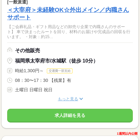
[一般派遣]
＜大宰府＞未経験OK☆外出メイン／内職さん
サポート
【ご会葬礼品・ギフト用品などの卸売り企業で内職さんのサポー
ト】 車で決まったルートを回り、材料のお届けや完成品の回収を行
います。 ・対象：約15...
その他販売
福岡県太宰府市/水城駅（徒歩 10分）
時給1,300円～
交通費一部支給
08：30〜17：30 【残業】有
土曜日 日曜日 祝日
もっと見る
求人詳細を見る
1週間以内公開