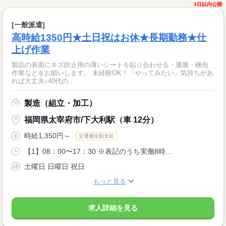
3日以内公開
[一般派遣]
高時給1350円★土日祝はお休★長期勤務★仕
上げ作業
製品の表面にキズ防止用の薄いシートを貼り合わせる・運搬・梱包
作業などをお願いします。 未経験OK！「やってみたい」気持ちがあ
れば大丈夫♪40代の...
製造（組立・加工）
福岡県太宰府市/下大利駅（車 12分）
時給1,350円～
交通費全額支給
【1】08：00〜17：30 ※表記のうち実働8時...
土曜日 日曜日 祝日
もっと見る
求人詳細を見る