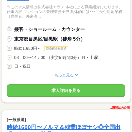
※この求人情報は株式会社エラン 本社による職業紹介になります。
仕事内容 マンションの管理業務全般 具体的には･･･ □受付対応業務
（居住者、外来者...
接客・ショールーム・カウンター
東京都目黒区/目黒駅（徒歩 5分）
時給1,650円～
交通費全額支給
08：00〜14：00 （実労5 時間0分）月・土曜...
日・祝日
もっと見る
求人詳細を見る
1週間以内公開
[一般派遣]
時給1600円〜ノルマ＆残業ほぼナシ◎全国出