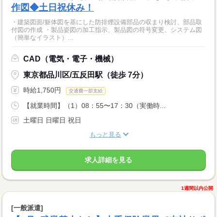
作図◆土日祝休み！
・建築図面/躯体図を基にした防排煙設備部品の収まり検討、部品取
付図の作成 ・製品姿図の加工指示、製品図の符号変更、システム図
（簡単なイラスト）...
CAD（電気・電子・機械）
東京都品川区/五反田駅（徒歩 7分）
時給1,750円
交通費一部支給
【就業時間】（1）08：55〜17：30（実働時...
土曜日 日曜日 祝日
もっと見る
求人詳細を見る
1週間以内公開
[一般派遣]