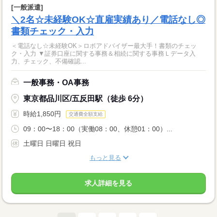
[一般派遣]
＼2名☆未経験OK☆直雇実績あり／電話なし◎
書類チェック・入力
＜電話なし☆未経験OK＞ロボアドバイザー最大手！書類のチェッ
ク・入力 ▼証券口座に関する事務＆相続に関する事務Ｌデータ入
力、チェック、不備確認...
一般事務・OA事務
東京都品川区/五反田駅（徒歩 6分）
時給1,850円
交通費全額支給
09：00〜18：00（実働08：00、休憩01：00）...
土曜日 日曜日 祝日
もっと見る
求人詳細を見る