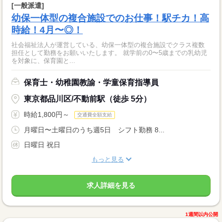
[一般派遣]
幼保一体型の複合施設でのお仕事！駅チカ！高
時給！4月〜◎！
社会福祉法人が運営している、幼保一体型の複合施設でクラス複数
担任として勤務をお願いいたします。 就学前の0〜5歳までの乳幼児
を対象に、保育園と...
保育士・幼稚園教諭・学童保育指導員
東京都品川区/不動前駅（徒歩 5分）
時給1,800円～
交通費全額支給
月曜日〜土曜日のうち週5日 シフト勤務 8...
日曜日 祝日
もっと見る
求人詳細を見る
1週間以内公開