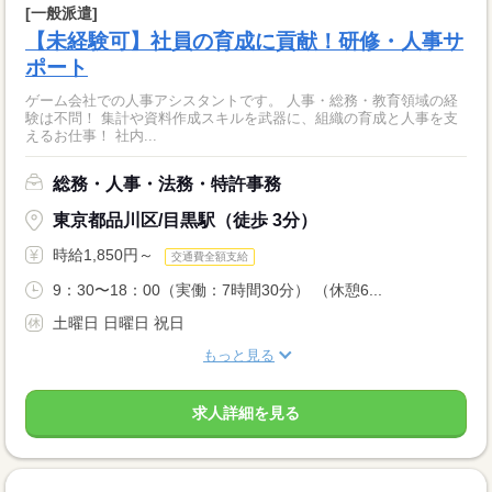
[一般派遣]
【未経験可】社員の育成に貢献！研修・人事サ
ポート
ゲーム会社での人事アシスタントです。 人事・総務・教育領域の経
験は不問！ 集計や資料作成スキルを武器に、組織の育成と人事を支
えるお仕事！ 社内...
総務・人事・法務・特許事務
東京都品川区/目黒駅（徒歩 3分）
時給1,850円～
交通費全額支給
9：30〜18：00（実働：7時間30分） （休憩6...
土曜日 日曜日 祝日
もっと見る
求人詳細を見る