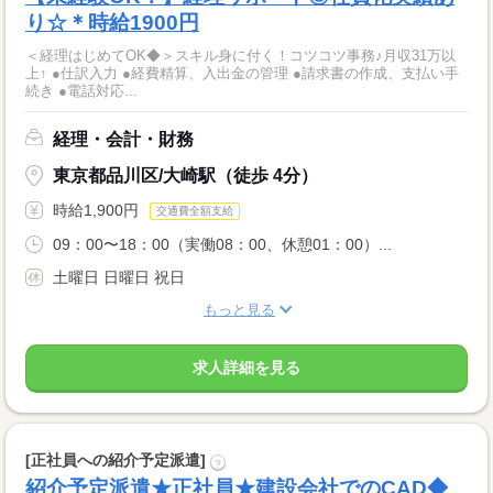
り☆＊時給1900円
＜経理はじめてOK◆＞スキル身に付く！コツコツ事務♪月収31万以
上↑ ●仕訳入力 ●経費精算、入出金の管理 ●請求書の作成、支払い手
続き ●電話対応...
経理・会計・財務
東京都品川区/大崎駅（徒歩 4分）
時給1,900円
交通費全額支給
09：00〜18：00（実働08：00、休憩01：00）...
土曜日 日曜日 祝日
もっと見る
求人詳細を見る
[正社員への紹介予定派遣]
?
紹介予定派遣★正社員★建設会社でのCAD◆