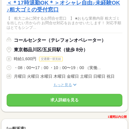
＜＊17時退勤OK＊＞オシャレ自由♪未経験OK
♪粗大ゴミの受付窓口
【 粗大ごみに関するお問合せ窓口 】 ■おもな業務内容 粗大ゴミ
を出したい方からの お問合せ対応をおまかせいたします！ 対応手順
はとてもシンプ...
コールセンター（テレフォンオペレーター）
東京都品川区/五反田駅（徒歩 8分）
時給1,600円
交通費一部支給
・08：00〜17：00 ・10：00〜19：00 （実働...
月曜日 火曜日 水曜日 木曜日 金曜日 土曜日 日曜日 祝日
もっと見る
求人詳細を見る
1週間以内公開
[一般派遣]