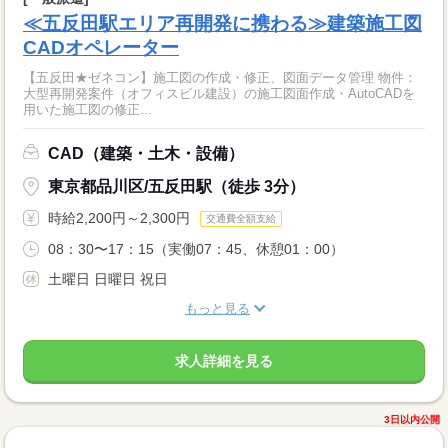
≪五反田駅エリア再開発に携わる≫建築施工図
CADオペレーター
【五反田★ゼネコン】施工図の作成・修正、図面データ管理 物件：
大型再開発案件（オフィスビル建設）の施工図面作成・AutoCADを
用いた施工図の修正...
CAD（建築・土木・設備）
東京都品川区/五反田駅（徒歩 3分）
時給2,200円～2,300円
交通費全額支給
08：30〜17：15（実働07：45、休憩01：00）
土曜日 日曜日 祝日
もっと見る
求人詳細を見る
3日以内公開