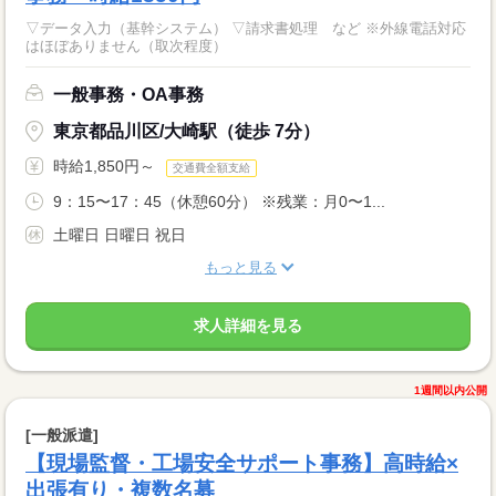
▽データ入力（基幹システム） ▽請求書処理 など ※外線電話対応
はほぼありません（取次程度）
一般事務・OA事務
東京都品川区/大崎駅（徒歩 7分）
時給1,850円～
交通費全額支給
9：15〜17：45（休憩60分） ※残業：月0〜1...
土曜日 日曜日 祝日
もっと見る
求人詳細を見る
1週間以内公開
[一般派遣]
【現場監督・工場安全サポート事務】高時給×
出張有り・複数名募