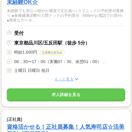
未経験OK☆
未経験でも安心☆穏やか環境で正社員へ♪クリニックの予約受付業務
☆ ●各種健康診断や人間ドックの予約受付（Webやお電話での受付）
●簡単なデータ...
受付
東京都品川区/五反田駅（徒歩 5分）
時給1,600円
交通費全額支給
08：30〜17：00（実働07：30、休憩01：00）...
土曜日 日曜日 祝日
もっと見る
求人詳細を見る
[正社員]
資格活かせる！正社員募集！人気寿司店☆活美