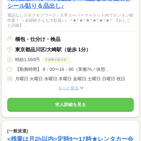
シール貼り＆品出し♪
電話なしのモクモクワーク♪ 大手スーパーマーケット内でカンタン軽
作業＊ ＜未経験さんも大歓迎♪＞ ＊■＊■＊■＊■＊■＊■＊ 【おしご
と詳細】...
梱包・仕分け・検品
東京都品川区/大崎駅（徒歩 1分）
時給1,550円
交通費全額支給
【勤務時間】 8：00〜16：00（実働7h／休憩...
月曜日 火曜日 水曜日 木曜日 金曜日 土曜日 日曜日 祝日
もっと見る
求人詳細を見る
[一般派遣]
<残業は月2h以内>定時9〜17時★レンタカー会