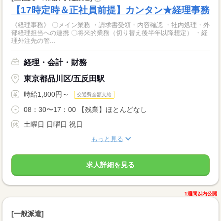
【17時定時＆正社員前提】カンタン★経理事務
《経理事務》 〇メイン業務 ・請求書受領・内容確認 ・社内処理・外
部経理担当への連携 〇将来的業務（切り替え後半年以降想定） ・経
理外注先の管...
経理・会計・財務
東京都品川区/五反田駅
時給1,800円～
交通費全額支給
08：30〜17：00 【残業】ほとんどなし
土曜日 日曜日 祝日
もっと見る
求人詳細を見る
1週間以内公開
[一般派遣]