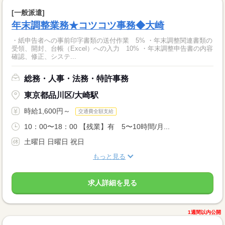
[一般派遣]
年末調整業務★コツコツ事務◆大崎
・紙申告者への事前印字書類の送付作業 5% ・年末調整関連書類の
受領、開封、台帳（Excel）への入力 10% ・年末調整申告書の内容
確認、修正、システ...
総務・人事・法務・特許事務
東京都品川区/大崎駅
時給1,600円～
交通費全額支給
10：00〜18：00 【残業】有 5〜10時間/月...
土曜日 日曜日 祝日
もっと見る
求人詳細を見る
1週間以内公開