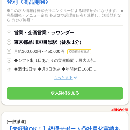
登利《商品開発》
※この求人情報は株式会社エンクルーによる職業紹介になります。 ■
商品開発・メニュー企画 各店舗や調理責任者と連携し、活美登利な
らではの“鮮度・...
営業・企画営業・ラウンダー
東京都品川区/目黒駅（徒歩 1分）
月給300,000円～450,000円
交通費全額支給
◆シフト制 1日あたりの実働時間：最大8時...
◆週休2日制 ◆月9日休み ◆年間休日108日 ...
もっと見る
求人詳細を見る
3日以内公開
[一般派遣]
【未経験OK！】経理サポート◎社員化実績あ