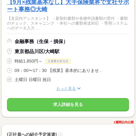
【9月×残業基本なし】大手保険業界で支社サポ
ート事務◎大崎
【支店内アシスタント】 ・新契約書類や各種申請書類の受付 ・書類
のチェック、スキャニング ・本社への書類発送対応 ・専用システム
へのデータ入力 ...
金融事務（生保・損保）
東京都品川区/大崎駅
時給1,850円～
交通費全額支給
09：00〜17：30 【残業】基本的にありませ...
土曜日 日曜日 祝日
もっと見る
求人詳細を見る
1週間以内公開
[正社員への紹介予定派遣]
?