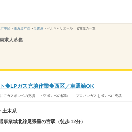
】
屋市中区
>
東海道本線
>
名古屋
>
ベルキャリエール 名古屋の一覧
員求人募集
ト◆LPガス充填作業◆西区／車通勤OK
内にてガスボンベの充填 ・空ボンベの移動 ・プロパンガスをボンベに充填...
・土木系
通事業城北線尾張星の宮駅（徒歩 12分）