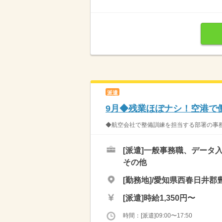
派遣
9月◆残業ほぼナシ！空港で
◆航空会社で整備訓練を担当する部署の事務 
[派遣]
一般事務職、データ入
その他
[勤務地]/愛知県西春日井郡豊
[派遣]
時給1,350円〜
時間：[派遣]09:00〜17:50