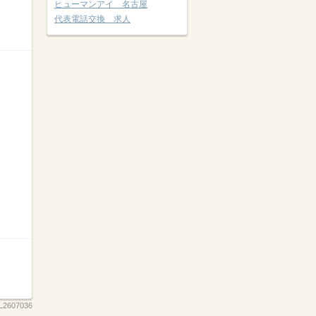
ヒューマンアイ 名古屋
代表電話交換 求人
L2607036