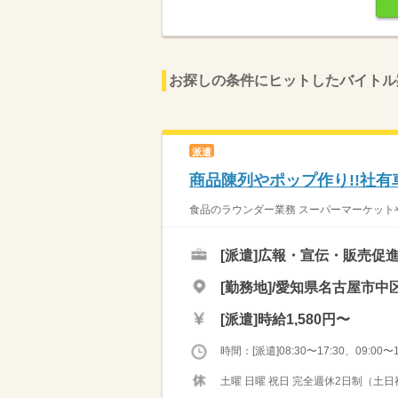
お探しの条件にヒットしたバイトル
派遣
商品陳列やポップ作り!!社有
食品のラウンダー業務 スーパーマーケットや
[派遣]
広報・宣伝・販売促
[勤務地]/愛知県名古屋市中区
[派遣]
時給1,580円〜
時間：[派遣]08:30〜17:30、09:00〜1
土曜 日曜 祝日 完全週休2日制（土日