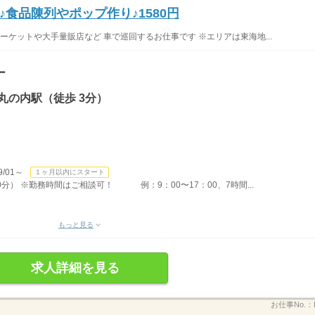
食品陳列やポップ作り♪1580円
マーケットや大手量販店など 車で巡回するお仕事です ※エリアは東海地...
ー
丸の内駅（徒歩 3分）
/01～
１ヶ月以内にスタート
00分） ※勤務時間はご相談可！ 例：9：00〜17：00、7時間...
もっと見る
求人詳細を見る
お仕事No.：