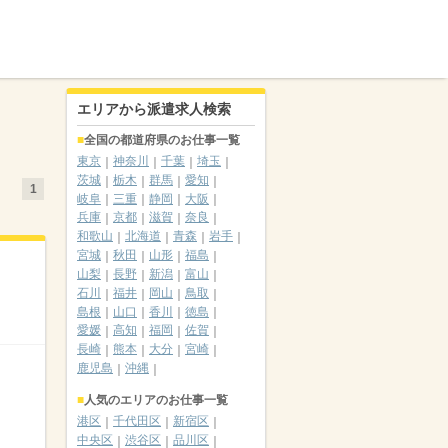
エリアから派遣求人検索
全国の都道府県のお仕事一覧
東京
神奈川
千葉
埼玉
茨城
栃木
群馬
愛知
1
岐阜
三重
静岡
大阪
兵庫
京都
滋賀
奈良
和歌山
北海道
青森
岩手
宮城
秋田
山形
福島
山梨
長野
新潟
富山
石川
福井
岡山
鳥取
島根
山口
香川
徳島
愛媛
高知
福岡
佐賀
長崎
熊本
大分
宮崎
鹿児島
沖縄
人気のエリアのお仕事一覧
港区
千代田区
新宿区
中央区
渋谷区
品川区