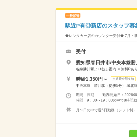
一般派遣
駅近P有◎新店のスタッフ募
◆レンタカー店のカウンター受付◆ 7月・新
受付
愛知県春日井市/中央本線勝
各線勝川駅より徒歩圏内 ※無料Pあ
時給1,350円～
交通費全額支給
中央本線 勝川駅（徒歩5分） 城北
期間：長期 勤務開始日：2026/08
時間：9：00〜19：00の中で8時間勤
月〜日の中で週5日勤務（シフト制） 