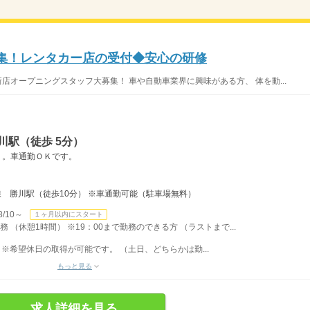
集！レンタカー店の受付◆安心の研修
店オープニングスタッフ大募集！ 車や自動車業界に興味がある方、 体を動...
川駅（徒歩 5分）
り。車通勤ＯＫです。
線 勝川駅（徒歩10分） ※車通勤可能（駐車場無料）
/10～
１ヶ月以内にスタート
務 （休憩1時間） ※19：00まで勤務のできる方 （ラストまで...
※希望休日の取得が可能です。 （土日、どちらかは勤...
もっと見る
求人詳細を見る