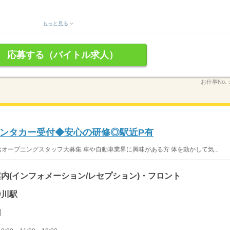
もっと見る
応募する（バイトル求人）
お仕事No.
ンタカー受付◆安心の研修◎駅近P有
オープニングスタッフ大募集 車や自動車業界に興味がある方 体を動かして気...
内(インフォメーション/レセプション)・フロント
勝川駅
円