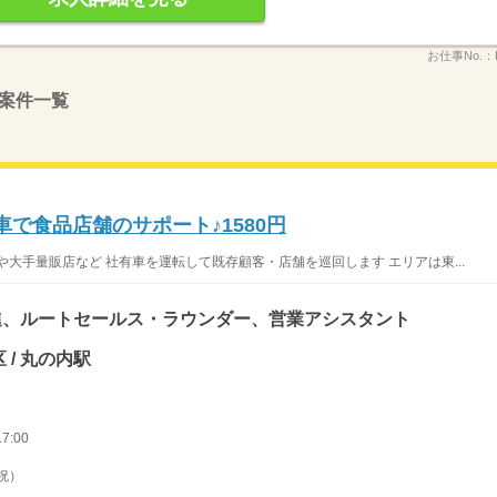
お仕事No.：
案件一覧
車で食品店舗のサポート♪1580円
大手量販店など 社有車を運転して既存顧客・店舗を巡回します エリアは東...
進、ルートセールス・ラウンダー、営業アシスタント
 / 丸の内駅
7:00
祝）