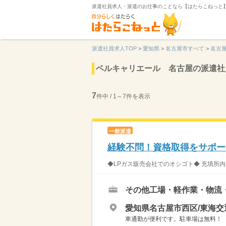
派遣社員求人・派遣のお仕事のことなら【はたらこねっと
派遣社員求人TOP
>
愛知県
>
名古屋市すべて
>
名古
ベルキャリエール 名古屋の派遣社
7
件中 / 1～7件を表示
一般派遣
経験不問！資格取得をサポー
◆LPガス販売会社でのオシゴト◆ 充填所
その他工場・軽作業・物流
愛知県名古屋市西区/東海交
車通勤が便利です。駐車場は無料！