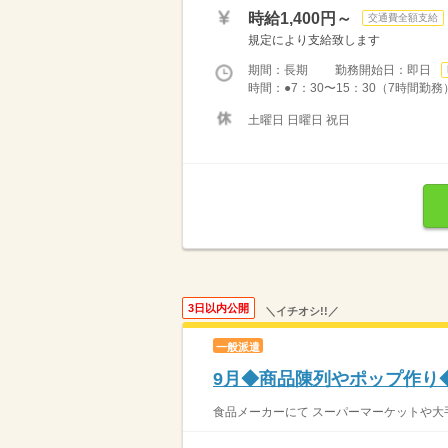
時給1,400円～
交通費全額支給
規定により支給致します
期間：長期 勤務開始日：即日
時間：●7：30〜15：30（7時間勤務
土曜日 日曜日 祝日
3日以内公開
＼イチオシ!!／
一般派遣
9月◆商品陳列やポップ作り◆
食品メーカーにて スーパーマーケットや大手