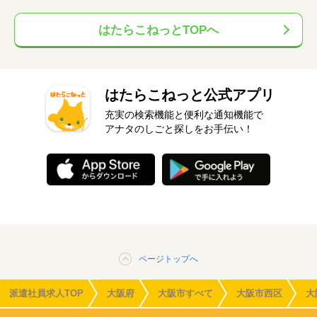
はたらこねっとTOPへ
はたらこねっと公式アプリ
充実の検索機能と便利な通知機能で
アナタのしごと探しをお手伝い！
ページトップへ
派遣社員求人TOP
大阪府
大阪市すべて
大阪市西区
大