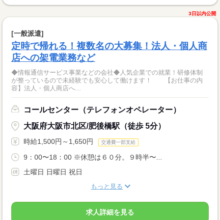
3日以内公開
[一般派遣]
定時で帰れる！複数名の大募集！法人・個人商
店への架電業務など
◆情報通信サービス事業などの会社◆人気企業での就業！研修体制
が整っているので未経験でも安心して働けます！ 【お仕事の内
容】法人・個人商店へ...
コールセンター（テレフォンオペレーター）
大阪府大阪市北区/肥後橋駅（徒歩 5分）
時給1,500円～1,650円
交通費一部支給
9：00〜18：00 ※休憩は６０分。９時半〜...
土曜日 日曜日 祝日
もっと見る
求人詳細を見る