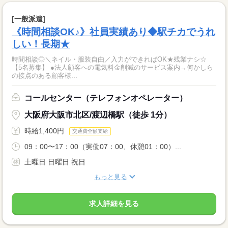
[一般派遣]
《時間相談OK♪》社員実績あり◆駅チカでうれ
しい！長期★
時間相談◎＼ネイル・服装自由／入力ができればOK★残業ナシ☆
【5名募集】 ●法人顧客への電気料金削減のサービス案内→何かしら
の接点のある顧客様...
コールセンター（テレフォンオペレーター）
大阪府大阪市北区/渡辺橋駅（徒歩 1分）
時給1,400円
交通費全額支給
09：00〜17：00（実働07：00、休憩01：00）...
土曜日 日曜日 祝日
もっと見る
求人詳細を見る