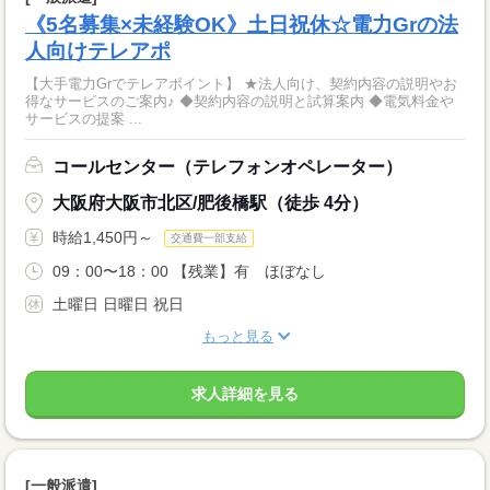
《5名募集×未経験OK》土日祝休☆電力Grの法
人向けテレアポ
【大手電力Grでテレアポイント】 ★法人向け、契約内容の説明やお
得なサービスのご案内♪ ◆契約内容の説明と試算案内 ◆電気料金や
サービスの提案 ...
コールセンター（テレフォンオペレーター）
大阪府大阪市北区/肥後橋駅（徒歩 4分）
時給1,450円～
交通費一部支給
09：00〜18：00 【残業】有 ほぼなし
土曜日 日曜日 祝日
もっと見る
求人詳細を見る
[一般派遣]