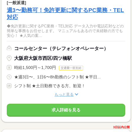
[一般派遣]
週3〜勤務可！免許更新に関するPC業務・TEL
対応
◆免許更新に関するPC業務・TEL対応 データ入力や電話応対などの
簡単な事務をお任せします。 マニュアルもあるので未経験の方でも
安心！ ★人気の案...
コールセンター（テレフォンオペレーター）
大阪府大阪市西区/四ツ橋駅
時給1,500円～1,700円
交通費一部支給
★週3日〜、1日6〜8h勤務のシフト制 ★平日...
シフト制 ★土日勤務できる方、歓迎！
もっと見る
求人詳細を見る
3日以内公開