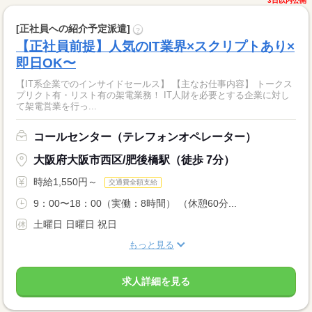
3日以内公開
[正社員への紹介予定派遣]
?
【正社員前提】人気のIT業界×スクリプトあり×
即日OK〜
【IT系企業でのインサイドセールス】 【主なお仕事内容】 トークス
プリクト有・リスト有の架電業務！ IT人財を必要とする企業に対し
て架電営業を行っ...
コールセンター（テレフォンオペレーター）
大阪府大阪市西区/肥後橋駅（徒歩 7分）
時給1,550円～
交通費全額支給
9：00〜18：00（実働：8時間） （休憩60分...
土曜日 日曜日 祝日
もっと見る
求人詳細を見る