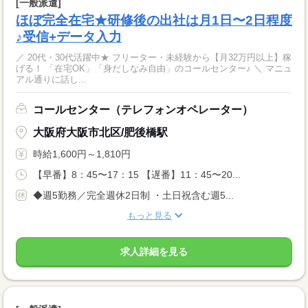
[一般派遣]
ほぼ完全在宅★研修後の出社は月1日〜2日程度
♪受信+データ入力
／ 20代・30代活躍中★ フリーター・未経験から【月32万円以上】稼
げる！ 「在宅OK」「身だしなみ自由」のコールセンター♪ ＼ マニュ
アル通りに話し...
コールセンター（テレフォンオペレーター）
大阪府大阪市北区/肥後橋駅
時給1,600円～1,810円
【早番】8：45〜17：15 【遅番】11：45〜20...
◆週5勤務／完全週休2日制 ・土日祝含む週5...
もっと見る
求人詳細を見る