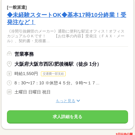
[一般派遣]
◆未経験スタートOK◆基本17時10分終業！受
発注など！
《冷間引抜鋼管のメーカー》通勤に便利な駅近オフィス！オフィス
カジュアルＯＫです！ 【お仕事の内容】受発注（ＦＡＸ・メー
ル）、契約書・見積書...
営業事務
大阪府大阪市西区/肥後橋駅（徒歩 1分）
時給1,550円
交通費一部支給
8：30〜17：10 ※休憩４５分。９時〜１７...
土曜日 日曜日 祝日
もっと見る
求人詳細を見る
3日以内公開