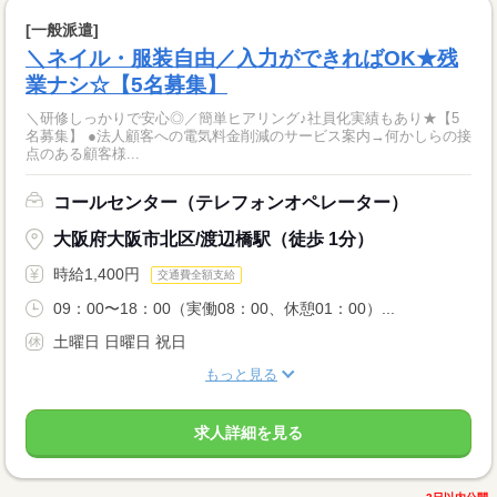
[一般派遣]
＼ネイル・服装自由／入力ができればOK★残
業ナシ☆【5名募集】
＼研修しっかりで安心◎／簡単ヒアリング♪社員化実績もあり★【5
名募集】 ●法人顧客への電気料金削減のサービス案内→何かしらの接
点のある顧客様...
コールセンター（テレフォンオペレーター）
大阪府大阪市北区/渡辺橋駅（徒歩 1分）
時給1,400円
交通費全額支給
09：00〜18：00（実働08：00、休憩01：00）...
土曜日 日曜日 祝日
もっと見る
求人詳細を見る