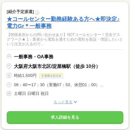
[紹介予定派遣]
?
★コールセンター勤務経験ある方へ★即決定♪
電力Gr＊一般事務
【関係各所からの問い合わせあり】NOTコールセンター！完全デス
クワーク★ 1：業者から電気を通すための電柱を新設・増設したいと
いう注文が入るので...
一般事務・OA事務
大阪府大阪市北区/淀屋橋駅（徒歩 10分）
時給1,500円
交通費全額支給
08：40〜17：30（実働07：50、休憩01：00）...
土曜日 日曜日 祝日
もっと見る
求人詳細を見る