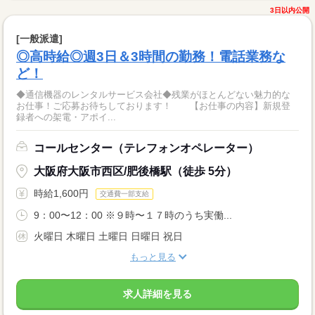
3日以内公開
[一般派遣]
◎高時給◎週3日＆3時間の勤務！電話業務な
ど！
◆通信機器のレンタルサービス会社◆残業がほとんどない魅力的な
お仕事！ご応募お待ちしております！ 【お仕事の内容】新規登
録者への架電・アポイ...
コールセンター（テレフォンオペレーター）
大阪府大阪市西区/肥後橋駅（徒歩 5分）
時給1,600円
交通費一部支給
9：00〜12：00 ※９時〜１７時のうち実働...
火曜日 木曜日 土曜日 日曜日 祝日
もっと見る
求人詳細を見る