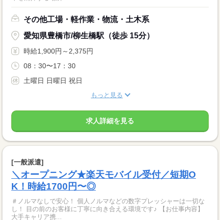
その他工場・軽作業・物流・土木系
愛知県豊橋市/柳生橋駅（徒歩 15分）
時給1,900円～2,375円
08：30〜17：30
土曜日 日曜日 祝日
もっと見る
求人詳細を見る
[一般派遣]
＼オープニング★楽天モバイル受付／短期O
K！時給1700円〜◎
＃ノルマなしで安心！ 個人ノルマなどの数字プレッシャーは一切な
し！ 目の前のお客様に丁寧に向き合える環境です♪ 【お仕事内容】
大手キャリア携...