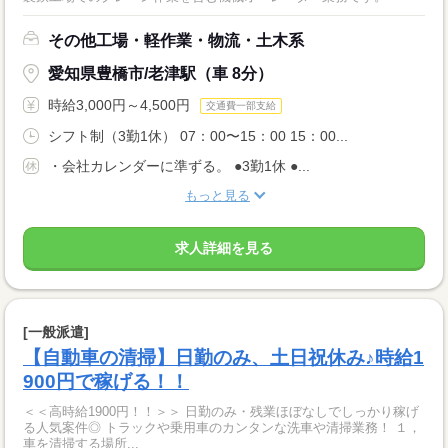
その他工場・軽作業・物流・土木系
愛知県豊橋市/老津駅（車 8分）
時給3,000円～4,500円
交通費一部支給
シフト制（3勤1休） 07：00〜15：00 15：00...
・会社カレンダーに準ずる。 ●3勤1休 ●...
もっと見る
求人詳細を見る
[一般派遣]
【自動車の清掃】日勤のみ、土日祝休み♪時給1
900円で稼げる！！
＜＜高時給1900円！！＞＞ 日勤のみ・残業ほぼなしでしっかり稼げ
る人気案件◎ トラックや乗用車のカンタンな洗車や清掃業務！ １，
車を清掃する場所...