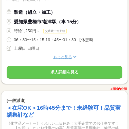
製造（組立・加工）
愛知県豊橋市/老津駅（車 15分）
時給1,250円～
交通費一部支給
06：30〜15：15 16：45〜01：30 【休憩時...
土曜日 日曜日
もっと見る
求人詳細を見る
3日以内公開
[一般派遣]
＜在宅OK＞16時45分まで！未経験可！品質実
績集計など
《化学品メーカー》うれしい土日休み！大手企業でのお仕事です！
【お願いしたいお仕事の内容】品質実績の月間集計、備品の経