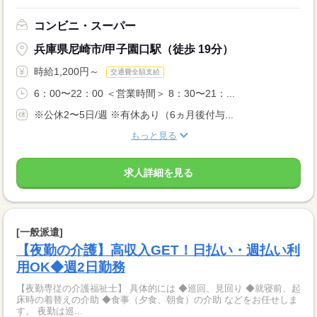
コンビニ・スーパー
兵庫県尼崎市/甲子園口駅（徒歩 19分）
時給1,200円～
交通費全額支給
6：00〜22：00 ＜営業時間＞ 8：30〜21：...
※公休2〜5日/週 ※有休あり（6ヵ月後付与...
もっと見る
求人詳細を見る
[一般派遣]
【夜勤の介護】高収入GET！日払い・週払い利
用OK◆週2日勤務
【夜勤専従の介護福祉士】 具体的には ◆巡回、見回り ◆就寝前、起
床時の着替えの介助 ◆食事（夕食、朝食）の介助 などをお任せしま
す。 夜勤は巡...