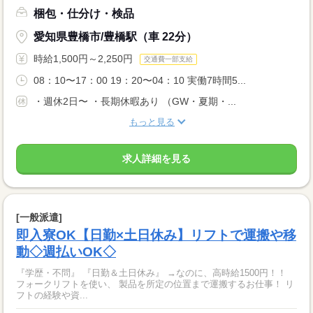
梱包・仕分け・検品
愛知県豊橋市/豊橋駅（車 22分）
時給1,500円～2,250円
交通費一部支給
08：10〜17：00 19：20〜04：10 実働7時間5...
・週休2日〜 ・長期休暇あり （GW・夏期・...
もっと見る
求人詳細を見る
[一般派遣]
即入寮OK【日勤×土日休み】リフトで運搬や移
動◇週払いOK◇
『学歴・不問』 『日勤＆土日休み』 →なのに、高時給1500円！！
フォークリフトを使い、 製品を所定の位置まで運搬するお仕事！ リ
フトの経験や資...