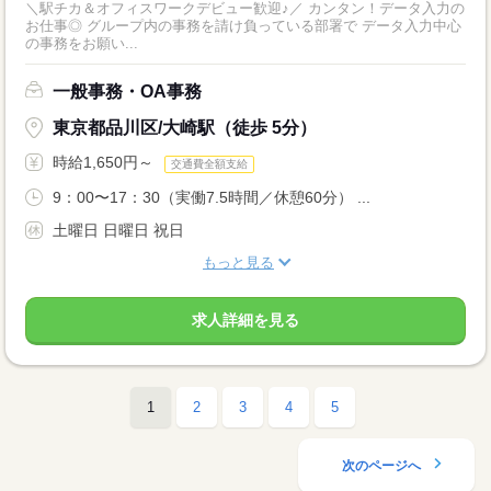
＼駅チカ＆オフィスワークデビュー歓迎♪／ カンタン！データ入力の
お仕事◎ グループ内の事務を請け負っている部署で データ入力中心
の事務をお願い...
一般事務・OA事務
東京都品川区/大崎駅（徒歩 5分）
時給1,650円～
交通費全額支給
9：00〜17：30（実働7.5時間／休憩60分） ...
土曜日 日曜日 祝日
もっと見る
求人詳細を見る
1
2
3
4
5
次のページへ