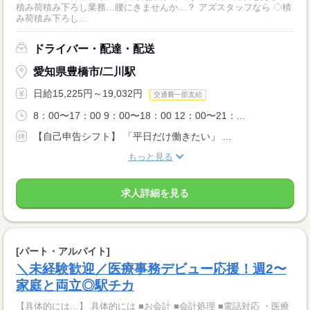
積み荷積み下ろし業務…腰にきませんか…？ アズスタッフなら ◇積
み荷積み下ろし...
ドライバー・配達・配送
愛知県豊橋市/二川駅
日給15,225円～19,032円
交通費一部支給
8：00〜17：00 9：00〜18：00 12：00〜21：...
【自己申告シフト】 「平日だけ働きたい」 ...
もっと見る
求人詳細を見る
[パート・アルバイト]
＼未経験歓迎／医療事務デビュー応援！週2〜
家庭と両立◎駅チカ
【具体的には…】 具体的には ■お会計 ■会計処理 ■電話対応 ・医療