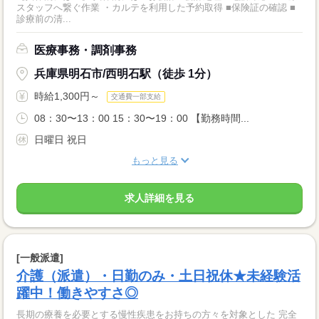
スタッフへ繋ぐ作業 ・カルテを利用した予約取得 ■保険証の確認 ■
診療前の清...
医療事務・調剤事務
兵庫県明石市/西明石駅（徒歩 1分）
時給1,300円～
交通費一部支給
08：30〜13：00 15：30〜19：00 【勤務時間...
日曜日 祝日
もっと見る
求人詳細を見る
[一般派遣]
介護（派遣）・日勤のみ・土日祝休★未経験活
躍中！働きやすさ◎
長期の療養を必要とする慢性疾患をお持ちの方々を対象とした 完全