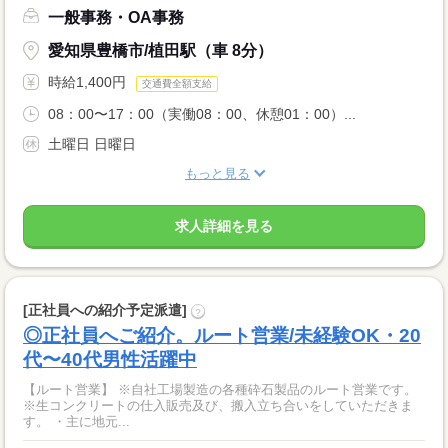
一般事務・OA事務
愛知県豊橋市/植田駅（車 8分）
時給1,400円
交通費全額支給
08：00〜17：00（実働08：00、休憩01：00）...
土曜日 日曜日
もっと見る
求人詳細を見る
[正社員への紹介予定派遣]
?
◎正社員へご紹介。ルート営業/未経験OK・20
代〜40代男性活躍中
【ルート営業】 ※自社工場製造の各種砕石製品のルート営業です。
※生コンクリートの仕入販売及び、搬入立ち合いをしていただきま
す。 ・主に地元...