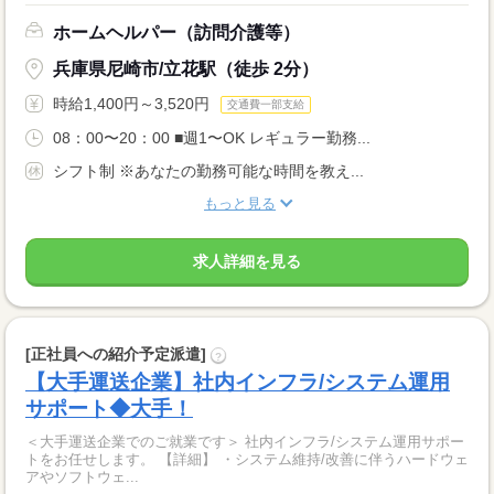
ホームヘルパー（訪問介護等）
兵庫県尼崎市/立花駅（徒歩 2分）
時給1,400円～3,520円
交通費一部支給
08：00〜20：00 ■週1〜OK レギュラー勤務...
シフト制 ※あなたの勤務可能な時間を教え...
もっと見る
求人詳細を見る
[正社員への紹介予定派遣]
?
【大手運送企業】社内インフラ/システム運用
サポート◆大手！
＜大手運送企業でのご就業です＞ 社内インフラ/システム運用サポー
トをお任せします。 【詳細】 ・システム維持/改善に伴うハードウェ
アやソフトウェ...