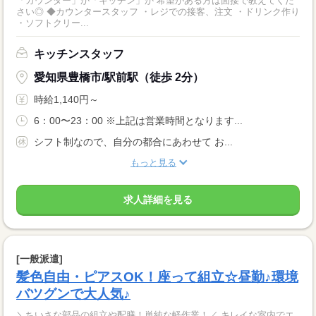
「カウンター」か「キッチン」か 希望がある方は面接で教えてくだ
さい◎ ◆カウンタースタッフ ・レジでの接客、注文 ・ドリンク作り
・ソフトクリー...
キッチンスタッフ
愛知県豊橋市/駅前駅（徒歩 2分）
時給1,140円～
6：00〜23：00 ※上記は営業時間となります...
シフト制なので、自分の都合にあわせて お...
もっと見る
求人詳細を見る
[一般派遣]
髪色自由・ピアスOK！座って組立☆昼勤♪環境
バツグンで大人気♪
＼ちいさな部品の組立や配膳！単純な軽作業！／ キレイな室内でエ