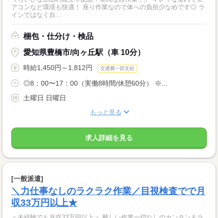
アコンなど環境も快適！ 座り作業なので体への負担少なめです◎ ラ
インではなく自...
梱包・仕分け・検品
愛知県豊橋市/向ヶ丘駅（車 10分）
時給1,450円～1,812円
交通費一部支給
◎8：00〜17：00（実働8時間/休憩60分） ※...
土曜日 日曜日
もっと見る
求人詳細を見る
[一般派遣]
＼力仕事なしのラクラク作業／目視検査でで月
収33万円以上★
＜未経験でも月収33万円以上＞ 難しい作業一切なしのカンタン＆ラ