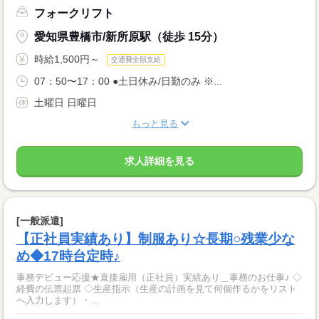
フォークリフト
愛知県豊橋市/新所原駅（徒歩 15分）
時給1,500円～
交通費全額支給
07：50〜17：00 ●土日休み/日勤のみ ※...
土曜日 日曜日
もっと見る
求人詳細を見る
[一般派遣]
【正社員実績あり】制服あり☆長期○残業少な
め◆17時台定時♪
事務デビュー応援★直接雇用（正社員）実績あり＿事務のお仕事♪ ◇
経費の伝票起票 ◇生産指示（生産の計画を見て何個作るかをリスト
へ入力します）・...