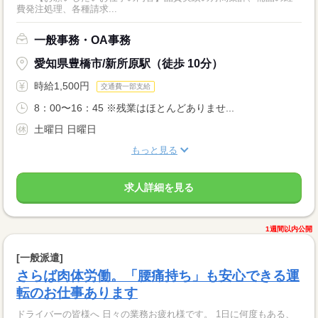
費発注処理、各種請求...
一般事務・OA事務
愛知県豊橋市/新所原駅（徒歩 10分）
時給1,500円
交通費一部支給
8：00〜16：45 ※残業はほとんどありませ...
土曜日 日曜日
もっと見る
求人詳細を見る
1週間以内公開
[一般派遣]
さらば肉体労働。「腰痛持ち」も安心できる運
転のお仕事あります
ドライバーの皆様へ 日々の業務お疲れ様です。 1日に何度もある、