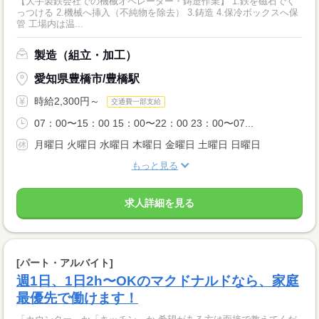
【大手製鉄会社での機械オペレーター・鋳造作業】 1.鉄を磁石でく
っつける 2.機械へ挿入（不純物を除去） 3.鋳造 4.保冷ボックスへ保
管 工場内は温...
製造（組立・加工）
愛知県豊橋市/豊橋駅
時給2,300円～
交通費一部支給
07：00〜15：00 15：00〜22：00 23：00〜07...
月曜日 火曜日 水曜日 木曜日 金曜日 土曜日 日曜日
もっと見る
求人詳細を見る
[パート・アルバイト]
週1日、1日2h〜OKのマクドナルドなら、家庭
最優先で働けます！