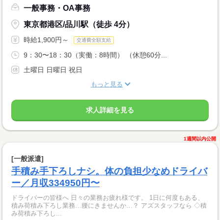
一般事務・OA事務
東京都港区/品川駅（徒歩 4分）
時給1,900円～
交通費全額支給
9：30〜18：30（実働：8時間） （休憩60分...
土曜日 日曜日 祝日
もっと見る
求人詳細を見る
1週間以内公開
[一般派遣]
手積み手下ろしナシ。体の負担少なめドライバ
ー／月収334950円〜
ドライバーの皆様へ 日々の業務お疲れ様です。 1日に何度もある、
積み荷積み下ろし業務…腰にきませんか…？ アズスタッフなら ◇積
み荷積み下ろし...