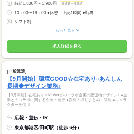
時給1,800円～1,900円
交通費一部支給
10：00〜19：00 ●休憩 上記1時間 ●勤務...
シフト制
もっと見る
求人詳細を見る
[一般派遣]
【9月開始】環境GOOD☆在宅あり○あんしん
長期◆デザイン業務♪
【9月開始】在宅あり☆Vtuberとのコラボ企画の販促物デザイン♪ ●企
業とのコラボに関する企画・進行 ●資料の取りまとめ・管理 ●キャラ
クターを使用...
広報・宣伝・IR
東京都港区/田町駅（徒歩 6分）