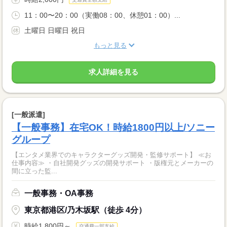
11：00〜20：00（実働08：00、休憩01：00）...
土曜日 日曜日 祝日
もっと見る
求人詳細を見る
[一般派遣]
【一般事務】在宅OK！時給1800円以上/ソニー
グループ
【エンタメ業界でのキャラクターグッズ開発・監修サポート】 ≪お
仕事内容≫ ・自社開発グッズの開発サポート ・版権元とメーカーの
間に立った監...
一般事務・OA事務
東京都港区/乃木坂駅（徒歩 4分）
時給1,800円～
交通費一部支給