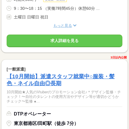
9：30〜18：15 （実働7時間45分）休憩60分 ...
土曜日 日曜日 祝日
もっと見る
求人詳細を見る
3日以内公開
[一般派遣]
【10月開始】派遣スタッフ就業中○服装・髪
色・ネイル自由◎長期
10月開始★人気のVtuberのプロモーション会社♪＊デザイン監修・チ
ェック！〜自社のタレントの使用方法やデザイン等が適切かどうか
チェック〜監修 ●...
DTPオペレーター
東京都港区/田町駅（徒歩 7分）