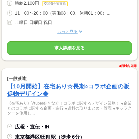
時給2,100円
交通費全額支給
11：00〜20：00（実働08：00、休憩01：00）...
土曜日 日曜日 祝日
もっと見る
求人詳細を見る
3日以内公開
[一般派遣]
【10月開始】在宅あり☆長期○コラボ企画の販
促物デザイン◆
《在宅あり》Vtuber好きな方！コラボに関するデザイン業務！ ●企業
とのコラボに関する企画・進行 ●資料の取りまとめ・管理 ●キャラク
ターを使用し...
広報・宣伝・IR
東京都港区/田町駅（徒歩 6分）