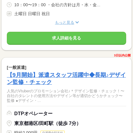
10：00〜19：00 ・会社の方針は月・水・金...
土曜日 日曜日 祝日
もっと見る
求人詳細を見る
3日以内公開
[一般派遣]
【9月開始】派遣スタッフ活躍中◆長期♪デザイ
ン監修・チェック
人気のVtuberのプロモーション会社♪＊デザイン監修・チェック！〜
自社のタレントの使用方法やデザイン等が適切かどうかチェック〜
監修 ●デザイン・...
DTPオペレーター
東京都港区/田町駅（徒歩 7分）
時給2,000円
交通費全額支給