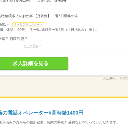
｢五島町駅｣ 徒歩10分、「大波止駅」徒歩5分
高時給/高収入のお仕事 【月収例】 ・週5日勤務の場...
/01～
１ヶ月以内にスタート
時間、休憩： 60分） 月〜金の週3日〜週5日（土日祝休み） ※1...
土曜日 日曜日 祝日
もっと見る
求人詳細を見る
お仕事No.：
CSCJ
の電話オペレーター#高時給1400円
加入済みの方からの住所変更、解約の手続き 受付などを行っていただきます。...