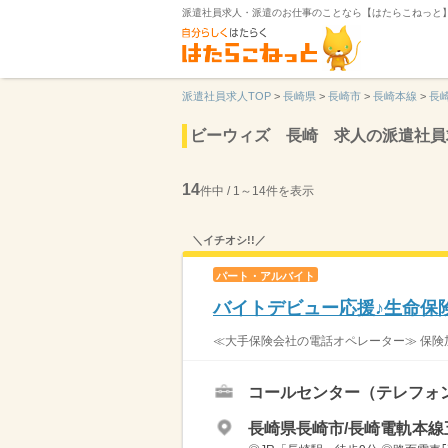
派遣社員求人・派遣のお仕事のことなら【はたらこねっと
派遣社員求人TOP
>
長崎県
>
長崎市
>
長崎本線
>
長
ビーウィズ 長崎 求人の派遣社員
14
件中 / 1～14件を表示
＼イチオシ!!／
パート・アルバイト
バイトデビュー応援♪生命保険
≪大手保険会社の電話オペレーター≫ 保険
コールセンター（テレフォ
長崎県長崎市/長崎電軌本線