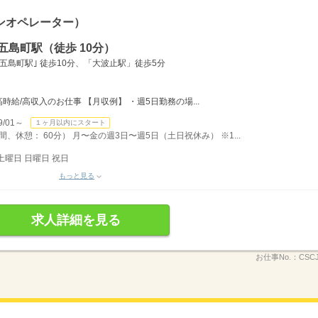
ンオペレーター）
五島町駅（徒歩 10分）
｢五島町駅｣ 徒歩10分、「大波止駅」徒歩5分
高時給/高収入のお仕事 【月収例】 ・週5日勤務の場...
/01～
１ヶ月以内にスタート
時間、休憩： 60分） 月〜金の週3日〜週5日（土日祝休み） ※1...
土曜日 日曜日 祝日
もっと見る
求人詳細を見る
お仕事No.：
CSCJ