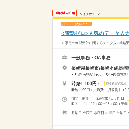
1週間以内公開
＼イチオシ!!／
パート・アルバイト
<電話ゼロ>人気のデータ入
≪家電の修理受付に関するデータ入力/確認業
一般事務・OA事務
長崎県長崎市/長崎本線長崎駅
●JR線｢長崎駅｣ 徒歩10分 ●路面
時給1,100円～
交通費全額支給
時給1100円＋交通費 【月収例】 ●9-
期間：長期 勤務開始日：即日
時間：［1］10：00〜18：00（実働：
月曜日 火曜日 水曜日 木曜日 金曜日 