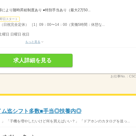
得により随時昇給制度あり ●特別手当あり（最大2万50...
即日スタート
祝完全定休） ［1］09：00〜14：00（実働5時間：休憩な...
土曜日 日曜日 祝日
もっと見る
求人詳細を見る
お仕事No.：
CSC
イム迄シフト多数■手当◎扶養内◎
」 「子機を増やしたいけど何を買えばいい？」 「ドアホンのカタログを送っ...