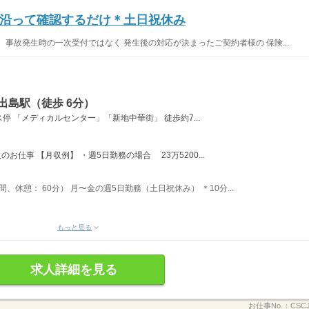
沿って確認するだけ＊土日祝休み
事故発生時の一次受付ではなく 発生後の対応が決まったご契約者様の 保険...
出島駅（徒歩 6分）
停 「メディカルセンター」「新地中華街」 徒歩約7...
のお仕事 【月収例】 ・週5日勤務の場合 23万5200...
時間、休憩： 60分） 月〜金の週5日勤務（土日祝休み） ＊10分...
もっと見る
求人詳細を見る
お仕事No.：
CSCJ