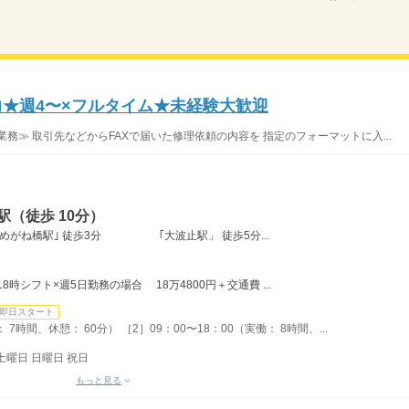
力★週4〜×フルタイム★未経験大歓迎
務≫ 取引先などからFAXで届いた修理依頼の内容を 指定のフォーマットに入...
（徒歩 10分）
電車｢めがね橋駅｣ 徒歩3分 ｢大波止駅」 徒歩5分...
18時シフト×週5日勤務の場合 18万4800円＋交通費 ...
即日スタート
 7時間、休憩： 60分） ［2］09：00〜18：00（実働： 8時間、...
土曜日 日曜日 祝日
もっと見る