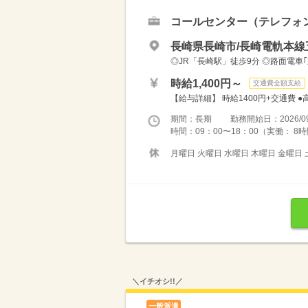
コールセンター（テレフォ
長崎県長崎市/長崎電軌本線
◎JR「長崎駅」徒歩9分 ◎路面電車
時給1,400円～
交通費全額支給
【給与詳細】 時給1400円+交通費 ●
期間：長期 勤務開始日：2026/09
時間：09：00〜18：00（実働： 8
月曜日 火曜日 水曜日 木曜日 金曜日 
＼イチオシ!!／
一般派遣