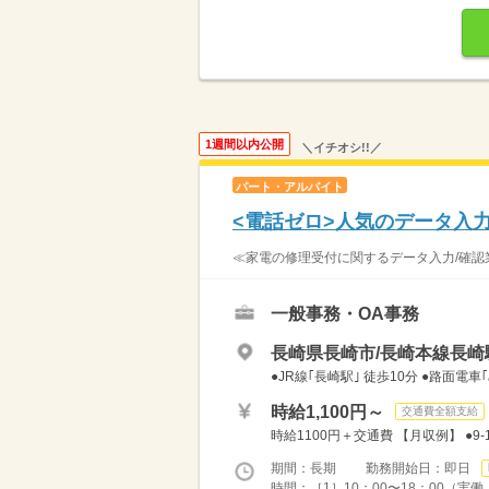
1週間以内公開
＼イチオシ!!／
パート・アルバイト
<電話ゼロ>人気のデータ入
≪家電の修理受付に関するデータ入力/確認業
一般事務・OA事務
長崎県長崎市/長崎本線長崎駅
●JR線｢長崎駅｣ 徒歩10分 ●路面
時給1,100円～
交通費全額支給
時給1100円＋交通費 【月収例】 ●9-
期間：長期 勤務開始日：即日
時間：［1］10：00〜18：00（実働：