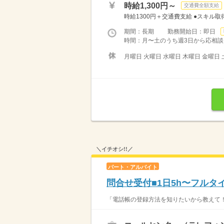
時給1,300円～
交通費全額支給
時給1300円＋交通費支給 ●スキル取
期間：長期 勤務開始日：即日
時間：月〜土のうち週3日から応相談（日
月曜日 火曜日 水曜日 木曜日 金曜日 
＼イチオシ!!／
パート・アルバイト
問合せ受付■1日5h〜フルタ
「電話帳の登録方法を知りたいから教えて！