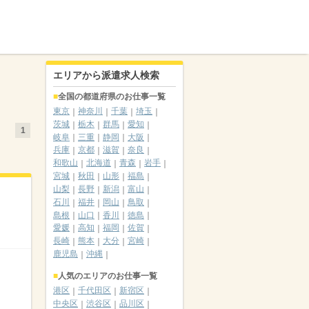
エリアから派遣求人検索
全国の都道府県のお仕事一覧
東京
神奈川
千葉
埼玉
茨城
栃木
群馬
愛知
1
岐阜
三重
静岡
大阪
兵庫
京都
滋賀
奈良
和歌山
北海道
青森
岩手
宮城
秋田
山形
福島
山梨
長野
新潟
富山
石川
福井
岡山
鳥取
島根
山口
香川
徳島
愛媛
高知
福岡
佐賀
長崎
熊本
大分
宮崎
鹿児島
沖縄
人気のエリアのお仕事一覧
港区
千代田区
新宿区
中央区
渋谷区
品川区