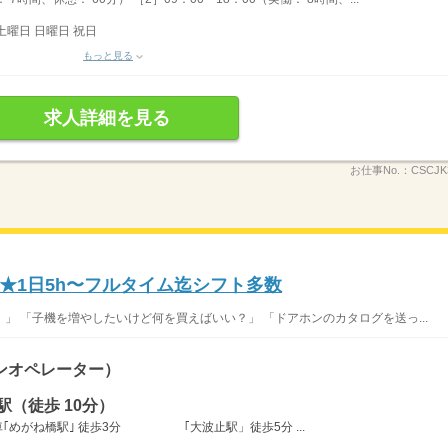
土曜日 日曜日 祝日
もっと見る
求人詳細を見る
お仕事No.：
CSCJK
★1日5h〜フルタイム迄シフト多数
」 「子機を増やしたいけど何を買えばいい？」 「ドアホンのカタログを送っ...
ンオペレーター）
（徒歩 10分）
電車｢めがね橋駅｣ 徒歩3分 ｢大波止駅」徒歩5分 ...