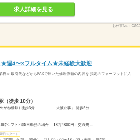
求人詳細を見る
お仕事No.：
CSCJ
力★週4〜×フルタイム★未経験大歓迎
務≫ 取引先などからFAXで届いた修理依頼の内容を 指定のフォーマットに入...
（徒歩 10分）
電車｢めがね橋駅｣ 徒歩3分 ｢大波止駅」 徒歩5分...
18時シフト×週5日勤務の場合 18万4800円＋交通費 ...
即日スタート
 7時間、休憩： 60分） ［2］09：00〜18：00（実働： 8時間、...