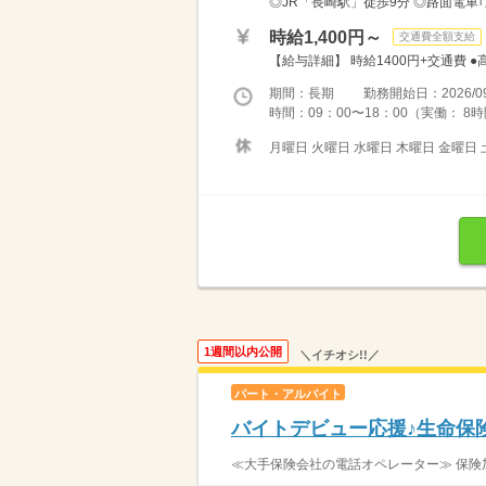
◎JR「長崎駅」徒歩9分 ◎路面電車
時給1,400円～
交通費全額支給
【給与詳細】 時給1400円+交通費 ●
期間：長期 勤務開始日：2026/09
時間：09：00〜18：00（実働： 8
月曜日 火曜日 水曜日 木曜日 金曜日 
1週間以内公開
＼イチオシ!!／
パート・アルバイト
バイトデビュー応援♪生命保険
≪大手保険会社の電話オペレーター≫ 保険