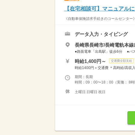
【在宅相談可】マニュアルに
《自動車保険請求手続きのコールセンター》 
データ入力・タイピング
長崎県長崎市/長崎電軌本線
●路面電車「出島駅」徒歩6分 ●バス
時給1,400円～
交通費全額支給
時給1400円＋交通費 ＊高時給/高収入
期間：長期
時間：09：00〜18：00（実働： 8
土曜日 日曜日 祝日