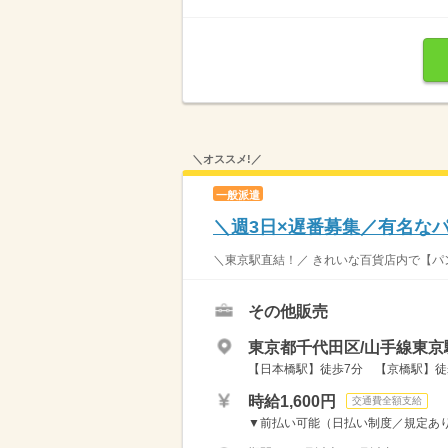
＼オススメ!／
一般派遣
＼週3日×遅番募集／有名な
＼東京駅直結！／ きれいな百貨店内で【パン
その他販売
東京都千代田区/山手線東京
【日本橋駅】徒歩7分 【京橋駅】徒
時給1,600円
交通費全額支給
▼前払い可能（日払い制度／規定あり）