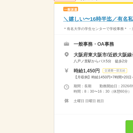
一般派遣
＼嬉しい〜16時半迄／有名
＊有名大学の学生センターで学校事務＊ ・来
一般事務・OA事務
大阪府東大阪市/近鉄大阪線
八戸ノ里駅からバス5分 徒歩2分
時給1,450円
交通費一部支給
【月収例】時給1450円×7時間×20日
期間：長期 勤務開始日：2026/09
時間：8：30〜16：30（休憩60
土曜日 日曜日 祝日