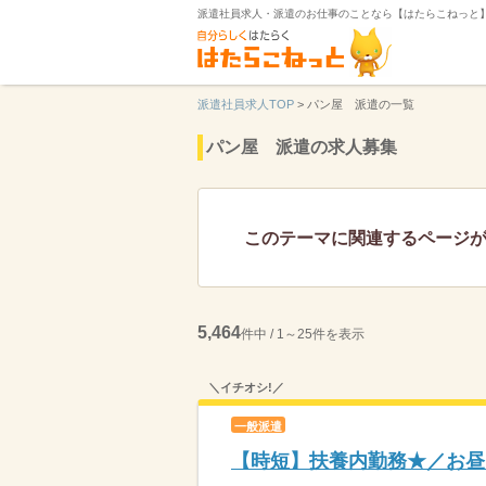
派遣社員求人・派遣のお仕事のことなら【はたらこねっと
派遣社員求人TOP
>
パン屋 派遣の一覧
パン屋 派遣の求人募集
このテーマに関連するページ
5,464
件中 / 1～25件を表示
＼イチオシ!／
一般派遣
【時短】扶養内勤務★／お昼