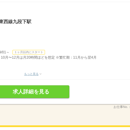
ロ東西線九段下駅
/01～
１ヶ月以内にスタート
有 10月〜12月は月20時間ほどを想定 ※繁忙期：11月から翌4月
もっと見る
求人詳細を見る
お仕事No.