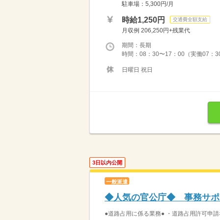
駐車場：5,300円/月
時給1,250円
交通費全額支給
月収例 206,250円+残業代
期間：長期
時間：08：30〜17：00（実働07：3
日曜日 祝日
3日以内公開
一般派遣
◆人気の官公庁◆ 事務サポ
●道路占用に係る業務● ・道路占用許可申請