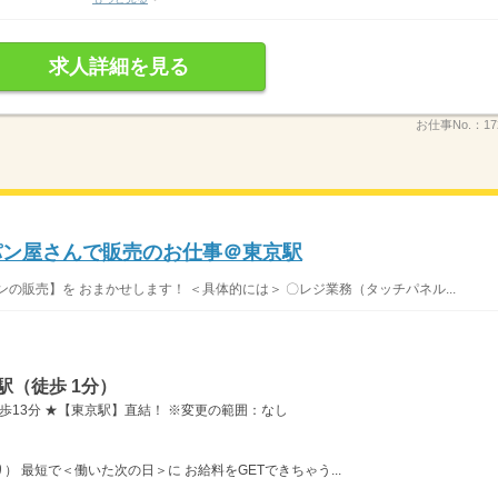
求人詳細を見る
お仕事No.：
17
パン屋さんで販売のお仕事＠東京駅
の販売】を おまかせします！ ＜具体的には＞ 〇レジ業務（タッチパネル...
駅（徒歩 1分）
歩13分 ★【東京駅】直結！ ※変更の範囲：なし
 最短で＜働いた次の日＞に お給料をGETできちゃう...