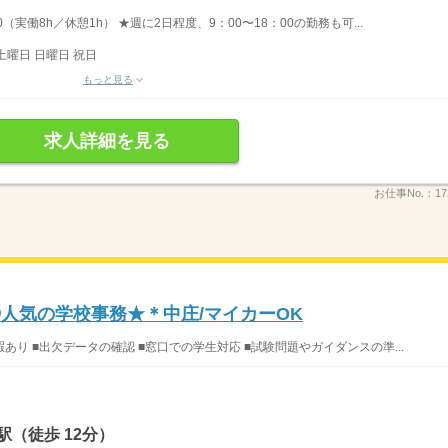
0（実働8h／休憩1h） ★週に2日程度、9：00〜18：00の勤務も可...
土曜日 日曜日 祝日
もっと見る
求人詳細を見る
お仕事No.：
17
◎人気の学校事務★＊中庄/マイカーOK
あり ■出欠データの確認 ■窓口での学生対応 ■試験問題やガイダンスの準...
（徒歩 12分）