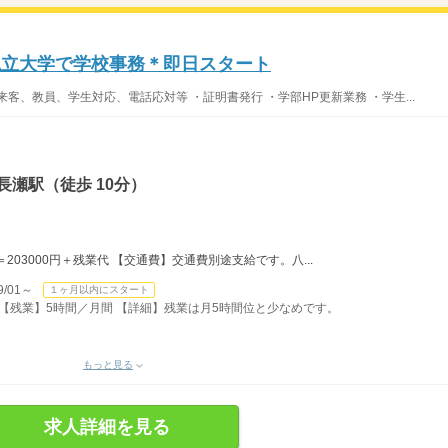
私立大学で学校事務＊即日スタート
客、教員、学生対応、電話応対等 ・証明書発行 ・学部HP更新業務 ・学生...
長瀬駅（徒歩 10分）
＝203000円＋残業代 【交通費】交通費別途支給です。八...
/01～
１ヶ月以内にスタート
分） 【残業】5時間／月間 【詳細】残業は月5時間位と少なめです。
もっと見る
求人詳細を見る