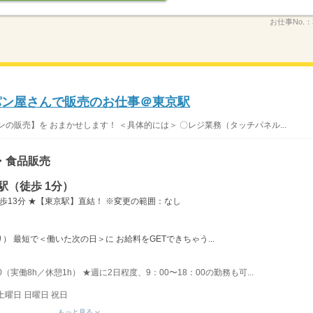
お仕事No.：
パン屋さんで販売のお仕事＠東京駅
の販売】を おまかせします！ ＜具体的には＞ 〇レジ業務（タッチパネル...
・食品販売
駅（徒歩 1分）
歩13分 ★【東京駅】直結！ ※変更の範囲：なし
 最短で＜働いた次の日＞に お給料をGETできちゃう...
0（実働8h／休憩1h） ★週に2日程度、9：00〜18：00の勤務も可...
土曜日 日曜日 祝日
もっと見る