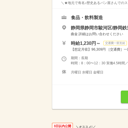
＼★地元で有名♪歴史あるパン屋さんでのスタ
食品・飲料製造
静岡県静岡市駿河区/静岡
曲金 詳細はお問い合わせください
時給1,230円～
交通費一部支給
【想定月収】96,309円 ［交通費］一部
期間：長期
時間：8：00〜12：30 実働4.5時
月曜日 水曜日 金曜日
3日以内公開
＼オススメ!／