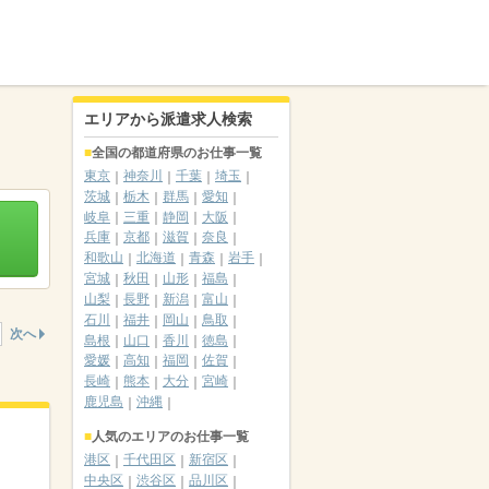
エリアから派遣求人検索
全国の都道府県のお仕事一覧
東京
神奈川
千葉
埼玉
茨城
栃木
群馬
愛知
岐阜
三重
静岡
大阪
兵庫
京都
滋賀
奈良
和歌山
北海道
青森
岩手
宮城
秋田
山形
福島
山梨
長野
新潟
富山
石川
福井
岡山
鳥取
次へ
島根
山口
香川
徳島
愛媛
高知
福岡
佐賀
長崎
熊本
大分
宮崎
鹿児島
沖縄
人気のエリアのお仕事一覧
港区
千代田区
新宿区
中央区
渋谷区
品川区