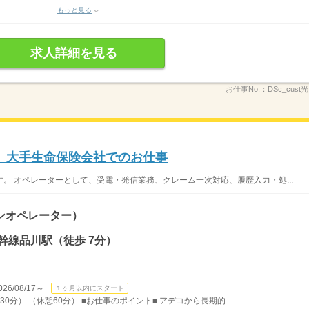
もっと見る
求人詳細を見る
お仕事No.：
DSc_cust光
】大手生命保険会社でのお仕事
。 オペレーターとして、受電・発信業務、クレーム一次対応、履歴入力・処...
ンオペレーター）
幹線品川駅（徒歩 7分）
/08/17～
１ヶ月以内にスタート
30分） （休憩60分） ■お仕事のポイント■ アデコから長期的...