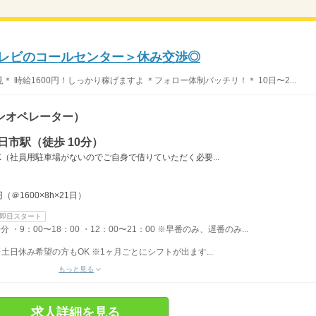
テレビのコールセンター＞休み交渉◎
時給1600円！しっかり稼げますよ ＊フォロー体制バッチリ！＊ 10日〜2...
ンオペレーター）
日市駅（徒歩 10分）
K（社員用駐車場がないのでご自身で借りていただく必要...
（＠1600×8h×21日）
即日スタート
9：00〜18：00 ・12：00〜21：00 ※早番のみ、遅番のみ...
土日休み希望の方もOK ※1ヶ月ごとにシフトが出ます...
もっと見る
求人詳細を見る