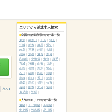
エリアから派遣求人検索
全国の都道府県のお仕事一覧
東京
神奈川
千葉
埼玉
茨城
栃木
群馬
愛知
岐阜
三重
静岡
大阪
兵庫
京都
滋賀
奈良
和歌山
北海道
青森
岩手
）
宮城
秋田
山形
福島
山梨
長野
新潟
富山
石川
福井
岡山
鳥取
島根
山口
香川
徳島
愛媛
高知
福岡
佐賀
長崎
熊本
大分
宮崎
次へ
鹿児島
沖縄
人気のエリアのお仕事一覧
港区
千代田区
新宿区
中央区
渋谷区
品川区