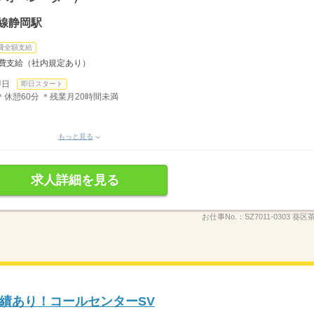
線静岡駅
費全額支給
通費支給（社内規定あり）
即日
即日スタート
 ＊休憩60分 ＊残業月20時間未満
もっと見る
求人詳細を見る
お仕事No.：
SZ7011-0303 
績あり！コールセンターSV