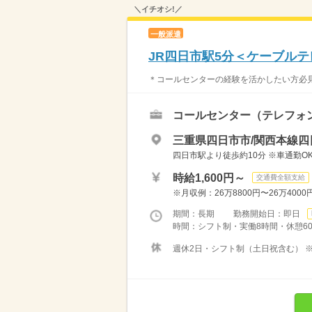
＼イチオシ!／
一般派遣
JR四日市駅5分＜ケーブル
＊コールセンターの経験を活かしたい方必見＊ 
コールセンター（テレフォ
三重県四日市市/関西本線四
四日市駅より徒歩約10分 ※車通勤O
時給1,600円～
交通費全額支給
※月収例：26万8800円〜26万4000円
期間：長期 勤務開始日：即日
時間：シフト制・実働8時間・休憩60分 ・
週休2日・シフト制（土日祝含む） ※