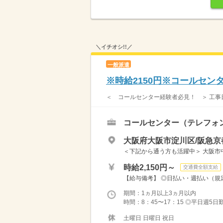
＼イチオシ!!／
一般派遣
※時給2150円※コールセ
＜ コールセンター経験者必見！ ＞ 工事日
コールセンター（テレフォ
大阪府大阪市淀川区/阪急京
＜下記から通う方も活躍中＞ 大阪市中央区
時給2,150円～
交通費全額支給
【給与備考】 ◎日払い・週払い（規定
期間：1ヵ月以上3ヵ月以内
時間：8：45〜17：15 ◎平日週5日
土曜日 日曜日 祝日