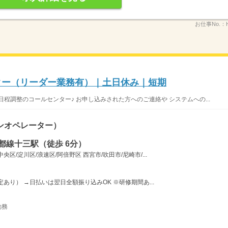
お仕事No.：
ンター（リーダー業務有）｜土日休み｜短期
程調整のコールセンター♪ お申し込みされた方へのご連絡や システムへの...
ンオペレーター）
都線十三駅（徒歩 6分）
/淀川区/浪速区/阿倍野区 西宮市/吹田市/尼崎市/...
あり） →日払いは翌日全額振り込みOK ※研修期間あ...
勤務