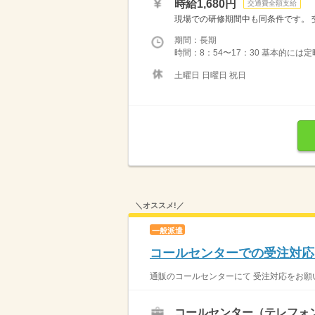
時給1,680円
交通費全額支給
現場での研修期間中も同条件です。 交
期間：長期
時間：8：54〜17：30 基本的に
土曜日 日曜日 祝日
＼オススメ!／
一般派遣
コールセンターでの受注対応 
通販のコールセンターにて 受注対応をお願い
コールセンター（テレフォ