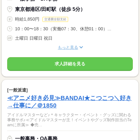
東京都港区/田町駅（徒歩 5分）
時給1,850円
交通費全額支給
10：00〜18：30（実働07：30、休憩01：00）...
土曜日 日曜日 祝日
もっと見る
求人詳細を見る
[一般派遣]
≪アニメ好き必見≫BANDAI★こつこつ＼好き
→仕事に／＠1850
アイドルマスターなど♪＊キャラクター・イベント・グッズに関わる
事務サポ♪≪アイドルマスターが主！イベントやグッズ制作担当のTe
amに所属≫ ◆売...
一般事務・OA事務