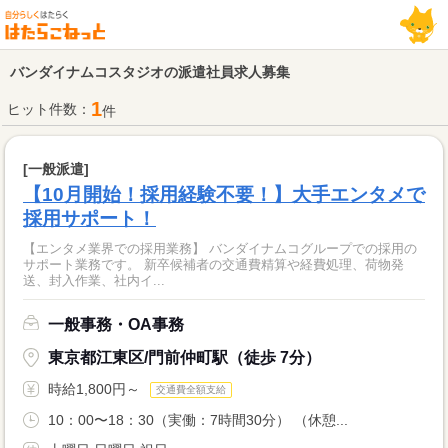
バンダイナムコスタジオの派遣社員求人募集
1
ヒット件数：
件
[一般派遣]
【10月開始！採用経験不要！】大手エンタメで
採用サポート！
【エンタメ業界での採用業務】 バンダイナムコグループでの採用の
サポート業務です。 新卒候補者の交通費精算や経費処理、荷物発
送、封入作業、社内イ...
一般事務・OA事務
東京都江東区/門前仲町駅（徒歩 7分）
時給1,800円～
交通費全額支給
10：00〜18：30（実働：7時間30分） （休憩...