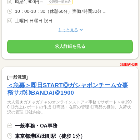
時給1,900円～
交通費一部支給
10：00-18：30（休憩60分）実働7時間30分 ...
土曜日 日曜日 祝日
もっと見る
求人詳細を見る
3日以内公開
[一般派遣]
＜急募＞即日START◎ガシャポンチーム☆事
務サポ◎BANDAI＠1900
大人気★ガチャガチャのオンラインストア＜事務でサポート＞＠190
0 ◎売上レポートの作成 ◎商品・在庫の管理 ◎商品の棚卸、入荷状
況の管理 ◎社内会...
一般事務・OA事務
東京都港区/田町駅（徒歩 1分）