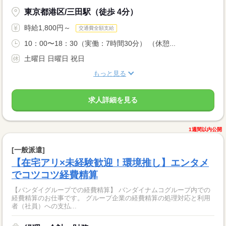
東京都港区/三田駅（徒歩 4分）
時給1,800円～
交通費全額支給
10：00〜18：30（実働：7時間30分） （休憩...
土曜日 日曜日 祝日
もっと見る
求人詳細を見る
1週間以内公開
[一般派遣]
【在宅アリ×未経験歓迎！環境推し】エンタメ
でコツコツ経費精算
【バンダイグループでの経費精算】 バンダイナムコグループ内での
経費精算のお仕事です。 グループ企業の経費精算の処理対応と利用
者（社員）への支払...