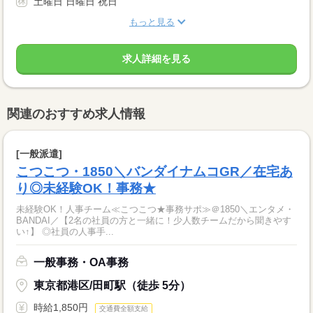
土曜日 日曜日 祝日
もっと見る
求人詳細を見る
関連のおすすめ求人情報
[一般派遣]
こつこつ・1850＼バンダイナムコGR／在宅あ
り◎未経験OK！事務★
未経験OK！人事チーム≪こつこつ★事務サポ≫＠1850＼エンタメ・
BANDAI／【2名の社員の方と一緒に！少人数チームだから聞きやす
い↑】 ◎社員の人事手...
一般事務・OA事務
東京都港区/田町駅（徒歩 5分）
時給1,850円
交通費全額支給