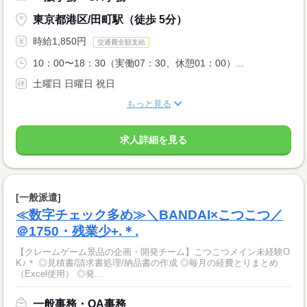
東京都港区/田町駅（徒歩 5分）
時給1,850円
交通費全額支給
10：00〜18：30（実働07：30、休憩01：00）...
土曜日 日曜日 祝日
もっと見る
求人詳細を見る
[一般派遣]
≪数字チェック多め≫＼BANDAI×こつこつ／
＠1750・残業少+.＊.
【クレームゲーム景品の企画・開発チーム】こつこつメイン未経験O
K♪＊ ◎見積書/請求書処理/納品書の作成 ◎毎月の経費とりまとめ
（Excel使用） ◎発...
一般事務・OA事務