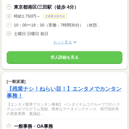
東京都港区/三田駅（徒歩 4分）
時給1,750円～
交通費全額支給
10：00〜18：30（実働：7時間30分） （休憩...
土曜日 日曜日 祝日
もっと見る
求人詳細を見る
[一般派遣]
【残業ナシ！ねらい目！】エンタメでカンタン
事務！
【エンタメ業界でカンタン事務】 バンダイナムコグループでのシス
テムへのプログラム登録、簡単なデータメンテナンス、保守契約等
の更新業務、稟議起...
一般事務・OA事務