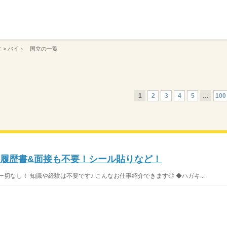
】
立
>
バイト 国立の一覧
1
2
3
4
5
…
100
！履歴書&面接も不要！シール貼りなど！
切なし！ 知識や経験は不要です♪ こんなお仕事紹介できます◎ ◆ハガキ...