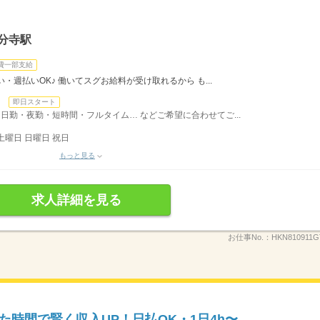
分寺駅
費一部支給
・週払いOK♪ 働いてスグお給料が受け取れるから も...
日
即日スタート
日勤・夜勤・短時間・フルタイム… などご希望に合わせてご...
土曜日 日曜日 祝日
もっと見る
求人詳細を見る
お仕事No.：
HKN810911G
時間で賢く収入UP！日払OK・1日4h〜