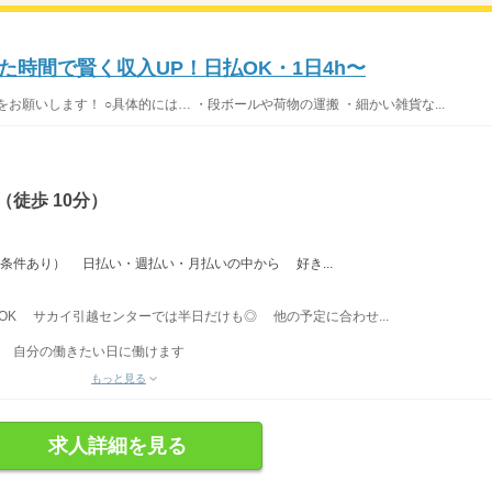
時間で賢く収入UP！日払OK・1日4h〜
お願いします！ ○具体的には… ・段ボールや荷物の運搬 ・細かい雑貨な...
徒歩 10分）
※条件あり） 日払い・週払い・月払いの中から 好き...
間〜OK サカイ引越センターでは半日だけも◎ 他の予定に合わせ...
、 自分の働きたい日に働けます
もっと見る
求人詳細を見る