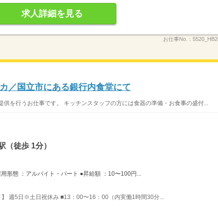
求人詳細を見る
お仕事No.：
5520_HB
カ／国立市にある銀行内食堂にて
提供を行うお仕事です。 キッチンスタッフの方には食器の準備・お食事の盛付...
駅（徒歩 1分）
態 ：アルバイト・パート ●昇給額 ：10〜100円...
】 週5日※土日祝休み ■13：00〜16：00（内実働1時間30分...