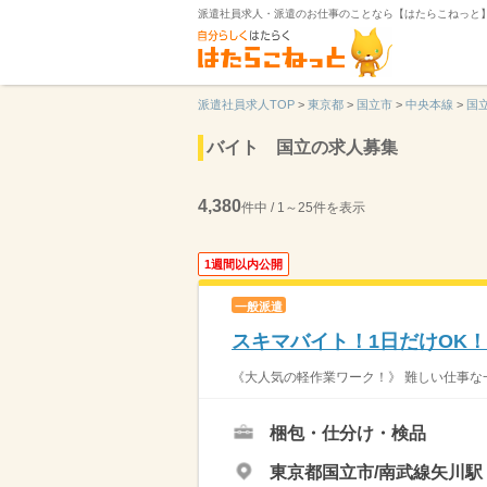
派遣社員求人・派遣のお仕事のことなら【はたらこねっと
派遣社員求人TOP
>
東京都
>
国立市
>
中央本線
>
国
バイト 国立の求人募集
4,380
件中 / 1～25件を表示
1週間以内公開
一般派遣
スキマバイト！1日だけOK
《大人気の軽作業ワーク！》 難しい仕事な一
梱包・仕分け・検品
東京都国立市/南武線矢川駅