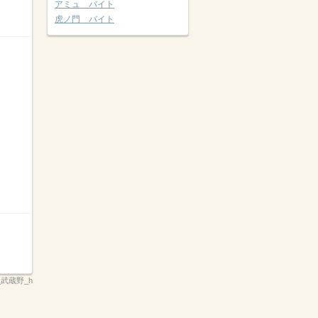
アミュ バイト
虎ノ門 バイト
武蔵野_h