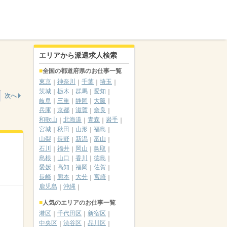
エリアから派遣求人検索
全国の都道府県のお仕事一覧
東京
神奈川
千葉
埼玉
茨城
栃木
群馬
愛知
次へ
岐阜
三重
静岡
大阪
兵庫
京都
滋賀
奈良
和歌山
北海道
青森
岩手
宮城
秋田
山形
福島
山梨
長野
新潟
富山
石川
福井
岡山
鳥取
島根
山口
香川
徳島
愛媛
高知
福岡
佐賀
長崎
熊本
大分
宮崎
鹿児島
沖縄
人気のエリアのお仕事一覧
港区
千代田区
新宿区
中央区
渋谷区
品川区