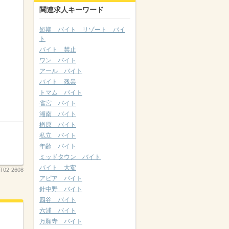
関連求人キーワード
短期 バイト リゾート バイ
ト
バイト 禁止
ワン バイト
アール バイト
バイト 残業
トマム バイト
雀宮 バイト
湘南 バイト
楢原 バイト
私立 バイト
年齢 バイト
ミッドタウン バイト
バイト 大変
T02-2608
アピア バイト
針中野 バイト
四谷 バイト
六浦 バイト
万願寺 バイト