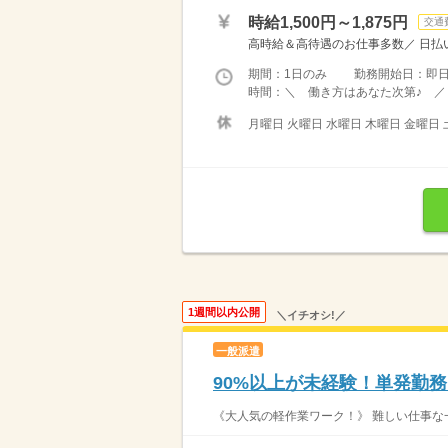
時給1,500円～1,875円
交通
高時給＆高待遇のお仕事多数／ 日払い
期間：1日のみ 勤務開始日：即
時間：＼ 働き方はあなた次第♪ ／ 
月曜日 火曜日 水曜日 木曜日 金曜日 
1週間以内公開
＼イチオシ!／
一般派遣
90%以上が未経験！単発勤
《大人気の軽作業ワーク！》 難しい仕事な一