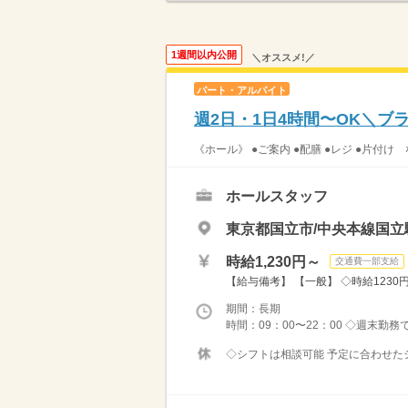
1週間以内公開
＼オススメ!／
パート・アルバイト
週2日・1日4時間〜OK＼
《ホール》 ●ご案内 ●配膳 ●レジ ●片付け
ホールスタッフ
東京都国立市/中央本線国立
時給1,230円～
交通費一部支給
【給与備考】 【一般】 ◇時給1230円
期間：長期
時間：09：00〜22：00 ◇週末勤
◇シフトは相談可能 予定に合わせたシ