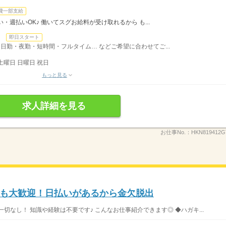
費一部支給
・週払いOK♪ 働いてスグお給料が受け取れるから も...
日
即日スタート
日勤・夜勤・短時間・フルタイム… などご希望に合わせてご...
土曜日 日曜日 祝日
もっと見る
求人詳細を見る
お仕事No.：
HKN819412G
務も大歓迎！日払いがあるから金欠脱出
切なし！ 知識や経験は不要です♪ こんなお仕事紹介できます◎ ◆ハガキ...