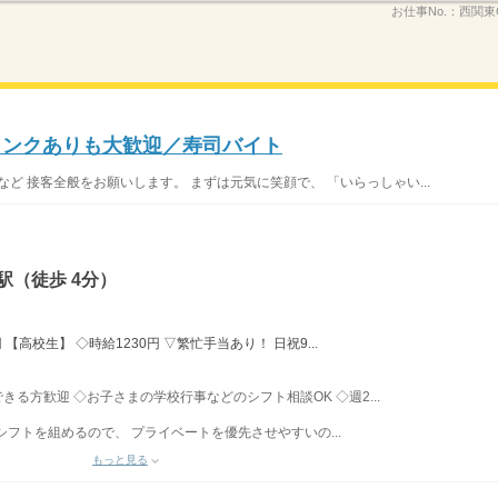
お仕事No.：
西関東
ブランクありも大歓迎／寿司バイト
 など 接客全般をお願いします。 まずは元気に笑顔で、 「いらっしゃい...
駅（徒歩 4分）
 【高校生】 ◇時給1230円 ▽繁忙手当あり！ 日祝9...
務できる方歓迎 ◇お子さまの学校行事などのシフト相談OK ◇週2...
フトを組めるので、 プライベートを優先させやすいの...
もっと見る