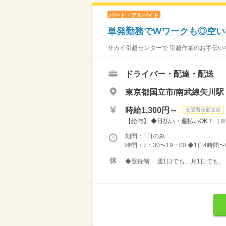
パート・アルバイト
単発勤務でWワークも◎空いた
サカイ引越センターで 引越作業のお手伝いを
ドライバー・配達・配送
東京都国立市/南武線矢川駅（
時給1,300円～
交通費全額支給
【給与】 ◆日払い・週払いOK！（
期間：1日のみ
時間：7：30〜19：00 ◆1日4時
◆登録制 週1日でも、月1日でも