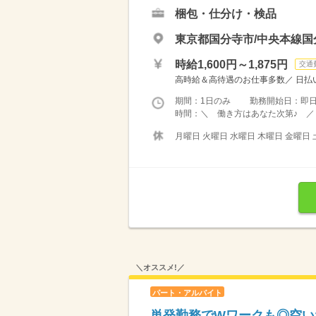
梱包・仕分け・検品
東京都国分寺市/中央本線国
時給1,600円～1,875円
交通
高時給＆高待遇のお仕事多数／ 日払い
期間：1日のみ 勤務開始日：即
時間：＼ 働き方はあなた次第♪ ／ 
月曜日 火曜日 水曜日 木曜日 金曜日 
＼オススメ!／
パート・アルバイト
単発勤務でWワークも◎空いた