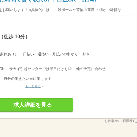
お願いします！ ○具体的には… ・段ボールや荷物の運搬 ・細かい雑貨な...
徒歩 10分）
※条件あり） 日払い・週払い・月払いの中から 好き...
間〜OK サカイ引越センターでは半日だけも◎ 他の予定に合わせ...
、 自分の働きたい日に働けます
もっと見る
求人詳細を見る
お仕事No.：
西関東C_