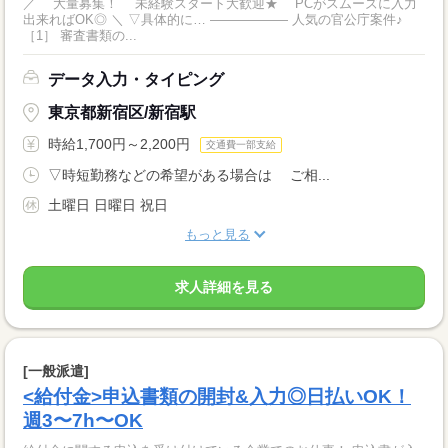
／ 大量募集！ 未経験スタート大歓迎★ PCがスムーズに入力
出来ればOK◎ ＼ ▽具体的に… ―――――― 人気の官公庁案件♪
［1］ 審査書類の...
データ入力・タイピング
東京都新宿区/新宿駅
時給1,700円～2,200円
交通費一部支給
▽時短勤務などの希望がある場合は ご相...
土曜日 日曜日 祝日
もっと見る
求人詳細を見る
[一般派遣]
<給付金>申込書類の開封&入力◎日払いOK！
週3〜7h〜OK