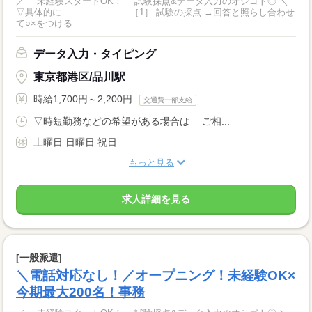
／ 未経験スタートOK！ 試験採点&データ入力のオシゴト◎ ＼
▽具体的に… ―――――― ［1］ 試験の採点 →回答と照らし合わせ
て○×をつける ...
データ入力・タイピング
東京都港区/品川駅
時給1,700円～2,200円
交通費一部支給
▽時短勤務などの希望がある場合は ご相...
土曜日 日曜日 祝日
もっと見る
求人詳細を見る
[一般派遣]
＼電話対応なし！／オープニング！未経験OK×
今期最大200名！事務