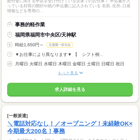
給付金に関する申込を受け付けている企業でのお仕事！ 申込書が入
っている封筒の開封や紙の申込書に記入されている 名前､住所､口座
情報などを専用の...
事務的軽作業
福岡県福岡市中央区/天神駅
時給1,650円～
交通費一部支給
▼お仕事により異なります▼ 【 シフト例...
月曜日 火曜日 水曜日 木曜日 金曜日 土曜日 日曜日 祝日
もっと見る
求人詳細を見る
[一般派遣]
＼電話対応なし！／オープニング！未経験OK×
今期最大200名！事務