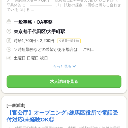
／ 未経験スタートOK！ 試験採点&データ入力のオシゴト◎ ＼
▽具体的に… ―――――― ［1］ 試験の採点 →回答と照らし合わせ
て○×をつける ...
一般事務・OA事務
東京都千代田区/大手町駅
時給1,700円～2,200円
交通費一部支給
▽時短勤務などの希望がある場合は ご相...
土曜日 日曜日 祝日
もっと見る
求人詳細を見る
[一般派遣]
【官公庁】オープニング♪練馬区役所で電話受
付対応/未経験OK◎