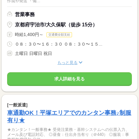
作成や発送 ・備...
営業事務
京都府宇治市/大久保駅（徒歩 15分）
時給1,400円～
交通費全額支給
０８：３０〜１６：３０ ０８：３０〜１５...
土曜日 日曜日 祝日
もっと見る
求人詳細を見る
[一般派遣]
車通勤OK！平塚エリアでのカンタン事務♪制服
有り★
★カンタン！一般事務★ 受発注業務・基幹システムへの伝票入力、
メール及び電話対応、 ◎昼食：仕出弁当有り（＠440） ◎服装：事