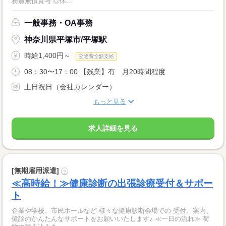
務服無償貸与 ◎休...
一般事務・OA事務
神奈川県平塚市/平塚駅
時給1,400円～
交通費全額支給
08：30〜17：00 【残業】有 月20時間程度
土日祝日（会社カレンダー）
もっと見る
求人詳細を見る
[無期雇用派遣]
?
≪高時給！≫健康診断の出張診療受付＆サポー
ト
企業や学校、市民ホールなど 様々な健康診断会場での 受付、案内、
健診のかんたんなサポートをお願いいたします♪ ≪一日の流れ≫ 荷