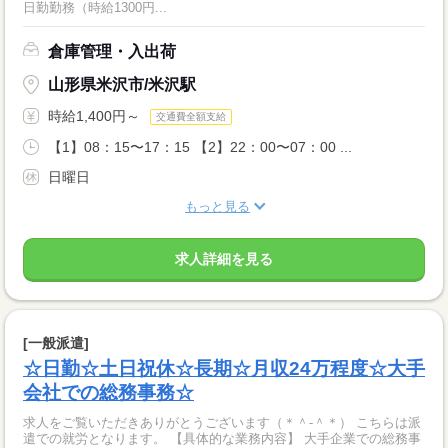
日勤勤務（時給1300円...
倉庫管理・入出荷
山形県米沢市/米沢駅
時給1,400円～
交通費全額支給
【1】08：15〜17：15 【2】22：00〜07：00 ...
日曜日
もっと見る
求人詳細を見る
[一般派遣]
☆日勤☆土日祝休☆長期☆月収24万程度☆大手
会社での総務事務☆
求人をご覧いただきありがとうございます（＊＾-＾＊） こちらは派
遣での就労となります。 【具体的な業務内容】 大手企業での総務事