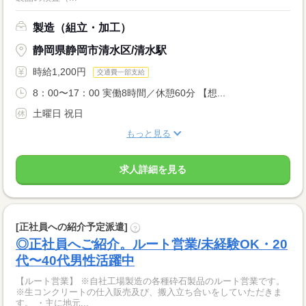
製造（組立・加工）
静岡県静岡市清水区/清水駅
時給1,200円
交通費一部支給
8：00〜17：00 実働8時間／休憩60分 【想...
土曜日 祝日
もっと見る
求人詳細を見る
[正社員への紹介予定派遣]
?
◎正社員へご紹介。ルート営業/未経験OK・20
代〜40代男性活躍中
【ルート営業】 ※自社工場製造の各種砕石製品のルート営業です。
※生コンクリートの仕入販売及び、搬入立ち合いをしていただきま
す。 ・主に地元...