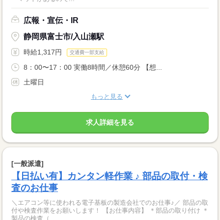
広報・宣伝・IR
静岡県富士市/入山瀬駅
時給1,317円
交通費一部支給
8：00〜17：00 実働8時間／休憩60分 【想...
土曜日
もっと見る
求人詳細を見る
[一般派遣]
【日払い有】カンタン軽作業 ♪ 部品の取付・検
査のお仕事
＼エアコン等に使われる電子基板の製造会社でのお仕事♪／ 部品の取
付や検査作業をお願いします！ 【お仕事内容】 ＊部品の取り付け ＊
製品の検査（...