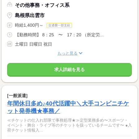
その他事務・オフィス系
島根県出雲市
時給1,400円～
交通費一部支給
【勤務時間】 8：25 〜 17：20 （所定労...
土曜日 日曜日 祝日
もっと見る
求人詳細を見る
[一般派遣]
年間休日多め♪40代活躍中＼大手コンビニチケ
ット発券機★事務／
≪チケットの仕入れ部隊で事務処理★≫定型業務多め〜スポーツ・
イベント・舞台・ライブ等のチケットを扱っているチームです〜 ●入
荷チケット情報入...