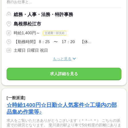
務のお仕事と...
総務・人事・法務・特許事務
島根県松江市
時給1,400円～
交通費一部支給
【勤務時間】 8：25 〜 17：20 【休...
土曜日 日曜日 祝日
もっと見る
求人詳細を見る
[一般派遣]
☆時給1400円☆日勤☆人気案件☆工場内の部
品集め作業等♪
求人をご覧いただきありがとうございます（＊＾-＾＊） こちらの派
遣での就労となります。 斐川道の駅より車で5分程度の距離にありま