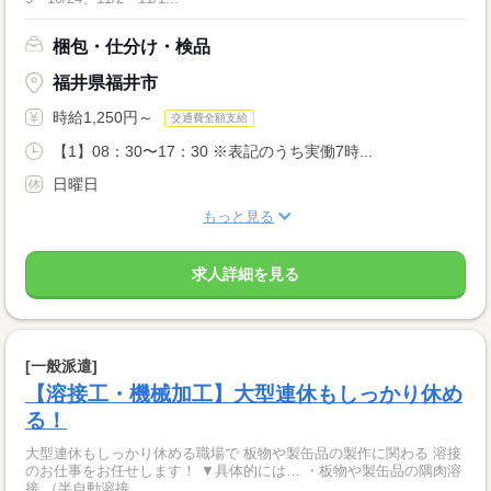
梱包・仕分け・検品
福井県福井市
時給1,250円～
交通費全額支給
【1】08：30〜17：30 ※表記のうち実働7時...
日曜日
もっと見る
求人詳細を見る
[一般派遣]
【溶接工・機械加工】大型連休もしっかり休め
る！
大型連休もしっかり休める職場で 板物や製缶品の製作に関わる 溶接
のお仕事をお任せします！ ▼具体的には… ・板物や製缶品の隅肉溶
接 （半自動溶接...