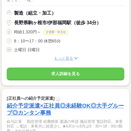
業です。 ・機...
製造（組立・加工）
長野県駒ヶ根市/伊那福岡駅（徒歩 34分）
時給1,320円～
交通費一部支給
8：10〜17：00 休憩65分
土曜日 日曜日
もっと見る
求人詳細を見る
[正社員への紹介予定派遣]
?
紹介予定派遣×正社員◎未経験OK◎大手グルー
プ◎カンタン事務
給与計算 勤怠管理 経費精算 稟議の申請 備品管理 電話対応、来客
対応 →電話・来客共に頻度少し ★6月から8月は9：30〜18：00の勤
務・それ以外が8...