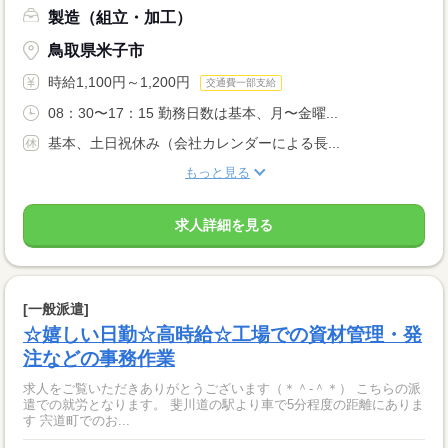
製造（組立・加工）
鳥取県米子市
時給1,100円～1,200円
交通費一部支給
08：30〜17：15 勤務日数は基本、月〜金曜...
基本、土日祝休み（会社カレンダーによる長...
もっと見る
求人詳細を見る
[一般派遣]
☆嬉しい日勤☆高時給☆工場での資材管理・発
注などの事務作業
求人をご覧いただきありがとうございます（＊＾-＾＊） こちらの派
遣での就労となります。 斐川道の駅より車で5分程度の距離にありま
す 宍道町でのお...