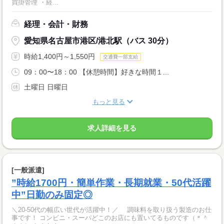
買掛管理 ・経...
経理・会計・財務
愛知県名古屋市港区/港北駅（バス 30分）
時給1,400円～1,550円
交通費一部支給
09：00〜18：00 【休憩時間】好きな時間１...
土曜日 日曜日
もっと見る
求人詳細を見る
[一般派遣]
”時給1700円・簡単作業・長期就業・50代活躍
中”日勤のみ固定◎
＼20‐50代の幅広い世代が活躍中！／ 調味料を取り扱う製造のお仕
事です！ コンビニ・スーパどこのお店にも置いてるものです（＊＾