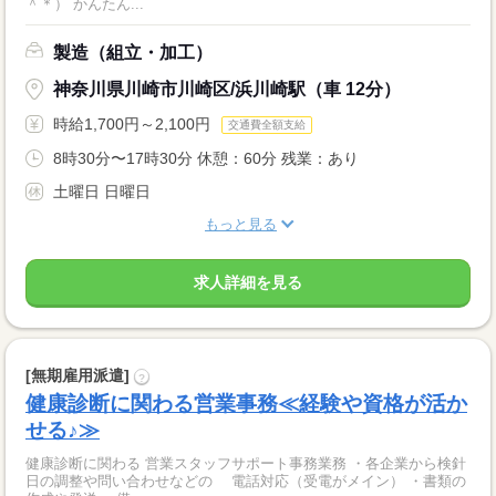
＾＊） かんたん...
製造（組立・加工）
神奈川県川崎市川崎区/浜川崎駅（車 12分）
時給1,700円～2,100円
交通費全額支給
8時30分〜17時30分 休憩：60分 残業：あり
土曜日 日曜日
もっと見る
求人詳細を見る
[無期雇用派遣]
?
健康診断に関わる営業事務≪経験や資格が活か
せる♪≫
健康診断に関わる 営業スタッフサポート事務業務 ・各企業から検針
日の調整や問い合わせなどの 電話対応（受電がメイン） ・書類の