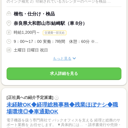
のインク補充 2）印刷されているカレンダーのページを検品 ...
梱包・仕分け・検品
奈良県大和郡山市/結崎駅（車 8分）
時給1,200円～
交通費一部支給
9：00〜17：00 実働：7時間 休憩：60分 ※...
土曜日 日曜日 祝日
もっと見る
求人詳細を見る
[正社員への紹介予定派遣]
?
未経験OK◆経理総務事務◆残業ほぼナシ◆職
場環境◎◆車通勤OK
電子機器を扱う専門商社で バックオフィスを支える 経理と総務のサ
ポート業務を お任せします。 ▼具体的には… ・請求書発行や売掛・