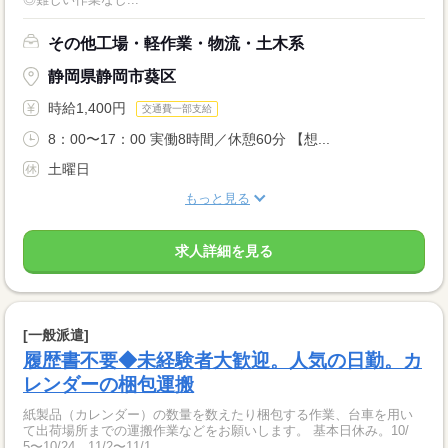
その他工場・軽作業・物流・土木系
静岡県静岡市葵区
時給1,400円
交通費一部支給
8：00〜17：00 実働8時間／休憩60分 【想...
土曜日
もっと見る
求人詳細を見る
[一般派遣]
履歴書不要◆未経験者大歓迎。人気の日勤。カ
レンダーの梱包運搬
紙製品（カレンダー）の数量を数えたり梱包する作業、台車を用い
て出荷場所までの運搬作業などをお願いします。 基本日休み。10/
5〜10/24、11/2〜11/1...