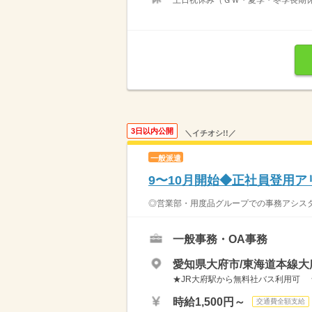
土日祝休み（ＧＷ・夏季・冬季長期
3日以内公開
＼イチオシ!!／
一般派遣
9〜10月開始◆正社員登用
◎営業部・用度品グループでの事務アシスタ
一般事務・OA事務
愛知県大府市/東海道本線大
★JR大府駅から無料社バス利用可 
時給1,500円～
交通費全額支給