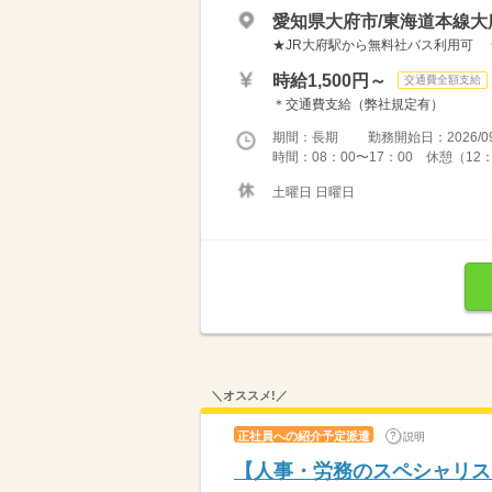
愛知県大府市/東海道本線大
★JR大府駅から無料社バス利用可 
時給1,500円～
交通費全額支給
＊交通費支給（弊社規定有）
期間：長期 勤務開始日：2026/09
時間：08：00〜17：00 休憩（12
土曜日 日曜日
＼オススメ!／
正社員への紹介予定派遣
説明
【人事・労務のスペシャリス