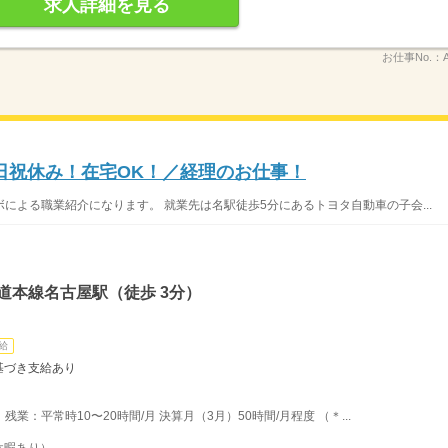
求人詳細を見る
お仕事No.：
日祝休み！在宅OK！／経理のお仕事！
による職業紹介になります。 就業先は名駅徒歩5分にあるトヨタ自動車の子会...
道本線名古屋駅（徒歩 3分）
給
に基づき支給あり
 残業：平常時10〜20時間/月 決算月（3月）50時間/月程度 （＊...