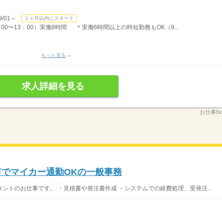
/01～
１ヶ月以内にスタート
：00〜13：00）実働8時間 ＊実働6時間以上の時短勤務もOK（9...
もっと見る
求人詳細を見る
お仕事No
市でマイカー通勤OKの一般事務
ントのお仕事です。 ・見積書や発注書作成 ・システムでの経費処理、受発注...