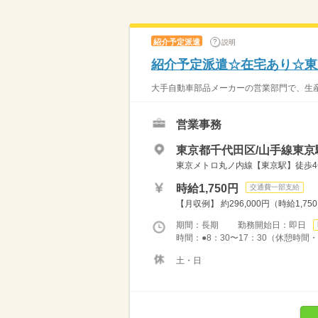
紹介予定派遣
説明
紹介予定派遣☆在宅あり☆東
大手自動車部品メーカーの営業部門で、生産
営業事務
東京都千代田区/山手線東京
東京メトロ丸ノ内線【東京駅】徒歩4分
時給1,750円
交通費一部支給
【月収例】 約296,000円（時給1,75
期間：長期 勤務開始日：即日
時間：●8：30〜17：30（休憩時間・1
土・日