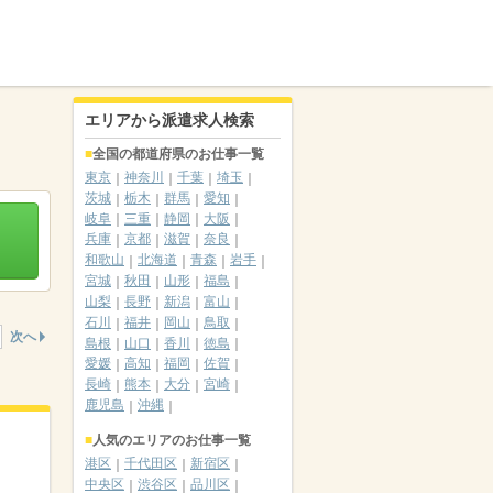
エリアから派遣求人検索
全国の都道府県のお仕事一覧
東京
神奈川
千葉
埼玉
茨城
栃木
群馬
愛知
岐阜
三重
静岡
大阪
兵庫
京都
滋賀
奈良
和歌山
北海道
青森
岩手
宮城
秋田
山形
福島
山梨
長野
新潟
富山
石川
福井
岡山
鳥取
次へ
島根
山口
香川
徳島
愛媛
高知
福岡
佐賀
長崎
熊本
大分
宮崎
鹿児島
沖縄
人気のエリアのお仕事一覧
港区
千代田区
新宿区
中央区
渋谷区
品川区