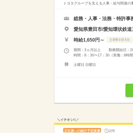
トヨタグループを支える人事・給与関連の事
総務・人事・法務・特許事
愛知県豊田市/愛知環状鉄道
時給1,650円～
交通費全額支給
期間：3ヵ月以上 勤務開始日：2026
時間：8：30〜17：30（実働：8時間
土曜日 日曜日
＼イチオシ!!／
正社員への紹介予定派遣
説明