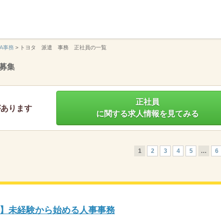
】
A事務
>
トヨタ 派遣 事務 正社員の一覧
募集
正社員
があります
に関する求人情報を見てみる
1
2
3
4
5
…
6
】未経験から始める人事事務