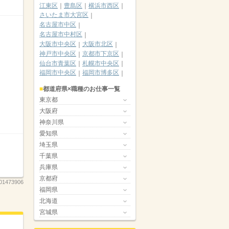
江東区
豊島区
横浜市西区
さいたま市大宮区
名古屋市中区
名古屋市中村区
大阪市中央区
大阪市北区
神戸市中央区
京都市下京区
仙台市青葉区
札幌市中央区
福岡市中央区
福岡市博多区
都道府県×職種のお仕事一覧
東京都
大阪府
神奈川県
愛知県
埼玉県
千葉県
兵庫県
京都府
01473906
福岡県
北海道
宮城県