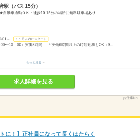
府駅（バス 15分）
★自動車通勤ＯＫ・徒歩10-15分の場所に無料駐車場あり
/01～
１ヶ月以内にスタート
：00〜13：00）実働8時間 ＊実働6時間以上の時短勤務もOK（9...
もっと見る
求人詳細を見る
お仕事No.
トに！】正社員になって長くはたらく