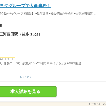
ヨタグループで人事事務！
名分をグループで担当】 ●給与計算 ●社会保険の手続き ●出張旅費精算 ...
務
三河豊田駅（徒歩 15分）
即日スタート
00、休憩01：00） 残業月15〜25時間 ※平均すると月20時間程度
もっと見る
求人詳細を見る
お仕事No.：
26