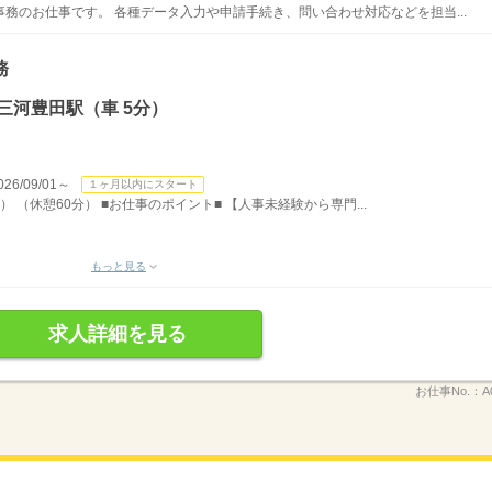
務のお仕事です。 各種データ入力や申請手続き、問い合わせ対応などを担当...
務
三河豊田駅（車 5分）
/09/01～
１ヶ月以内にスタート
） （休憩60分） ■お仕事のポイント■ 【人事未経験から専門...
もっと見る
求人詳細を見る
お仕事No.：
A