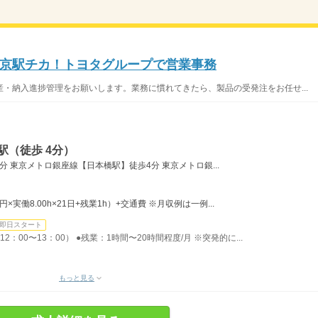
京駅チカ！トヨタグループで営業事務
・納入進捗管理をお願いします。業務に慣れてきたら、製品の受発注をお任せ...
駅（徒歩 4分）
 東京メトロ銀座線【日本橋駅】徒歩4分 東京メトロ銀...
0円×実働8.00h×21日+残業1h）+交通費 ※月収例は一例...
即日スタート
2：00〜13：00） ●残業：1時間〜20時間程度/月 ※突発的に...
もっと見る