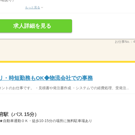
休暇あり）
もっと見る
求人詳細を見る
お仕事No.：
アリ・時短勤務もOK◆物流会社での事務
ントのお仕事です。 ・見積書や発注書作成 ・システムでの経費処理、受発注...
府駅（バス 15分）
★自動車通勤ＯＫ・徒歩10-15分の場所に無料駐車場あり