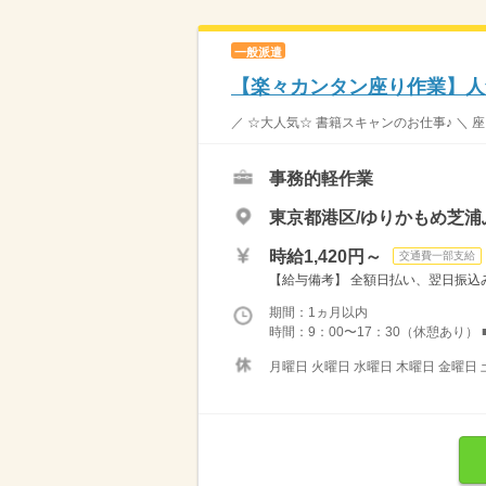
一般派遣
【楽々カンタン座り作業】人
／ ☆大人気☆ 書籍スキャンのお仕事♪ ＼
事務的軽作業
東京都港区/ゆりかもめ芝浦
時給1,420円～
交通費一部支給
【給与備考】 全額日払い、翌日振込み
期間：1ヵ月以内
時間：9：00〜17：30（休憩あり） ■
月曜日 火曜日 水曜日 木曜日 金曜日 