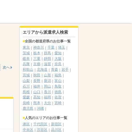
エリアから派遣求人検索
全国の都道府県のお仕事一覧
東京
神奈川
千葉
埼玉
茨城
栃木
群馬
愛知
岐阜
三重
静岡
大阪
兵庫
京都
滋賀
奈良
次へ
和歌山
北海道
青森
岩手
宮城
秋田
山形
福島
山梨
長野
新潟
富山
石川
福井
岡山
鳥取
島根
山口
香川
徳島
愛媛
高知
福岡
佐賀
長崎
熊本
大分
宮崎
鹿児島
沖縄
人気のエリアのお仕事一覧
港区
千代田区
新宿区
中央区
渋谷区
品川区