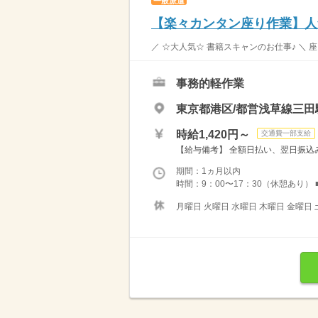
一般派遣
【楽々カンタン座り作業】人
／ ☆大人気☆ 書籍スキャンのお仕事♪ ＼
事務的軽作業
東京都港区/都営浅草線三田
時給1,420円～
交通費一部支給
【給与備考】 全額日払い、翌日振込み
期間：1ヵ月以内
時間：9：00〜17：30（休憩あり） ■
月曜日 火曜日 水曜日 木曜日 金曜日 