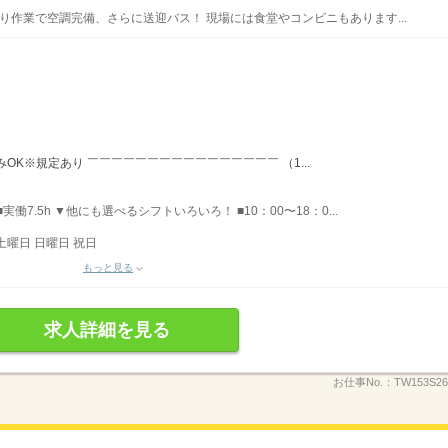
 座り作業で空調完備、さらに送迎バス！ 現場には食堂やコンビニもあります...
OK※規定あり ￣￣￣￣￣￣￣￣￣￣￣￣￣￣￣￣ （1...
実働7.5h ▼他にも選べるシフトいろいろ！ ■10：00〜18：0...
土曜日 日曜日 祝日
もっと見る
求人詳細を見る
お仕事No.：
TW153S2