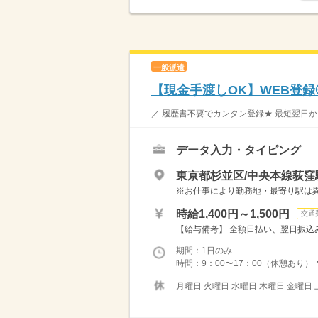
一般派遣
【現金手渡しOK】WEB登
／ 履歴書不要でカンタン登録★ 最短翌日か
データ入力・タイピング
東京都杉並区/中央本線荻窪
※お仕事により勤務地・最寄り駅は
時給1,400円～1,500円
交通
【給与備考】 全額日払い、翌日振込み
期間：1日のみ
時間：9：00〜17：00（休憩あり） ▼
月曜日 火曜日 水曜日 木曜日 金曜日 