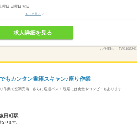
土曜日 日曜日 祝日
もっと見る
求人詳細を見る
お仕事No.：
TW110S24
でもカンタン書籍スキャン♪座り作業
 座り作業で空調完備、さらに送迎バス！ 現場には食堂やコンビニもあります...
線田町駅
異なります。