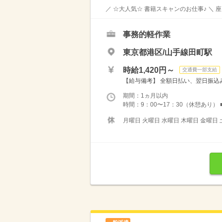
／ ☆大人気☆ 書籍スキャンのお仕事♪ ＼
事務的軽作業
東京都港区/山手線田町駅
時給1,420円～
交通費一部支給
【給与備考】 全額日払い、翌日振込み
期間：1ヵ月以内
時間：9：00〜17：30（休憩あり） ■
月曜日 火曜日 水曜日 木曜日 金曜日 