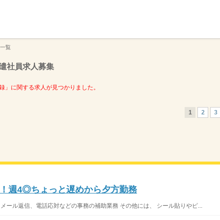
】
一覧
遣社員求人募集
録」に関する求人が見つかりました。
1
2
3
！週4◎ちょっと遅めから夕方勤務
メール返信、電話応対などの事務の補助業務 その他には、 シール貼りやピ...