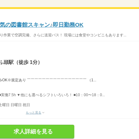
気の図書館スキャン♪即日勤務OK
 座り作業で空調完備、さらに送迎バス！ 現場には食堂やコンビニもあります...
ふ頭駅（徒歩 1分）
OK※規定あり ￣￣￣￣￣￣￣￣￣￣￣￣￣￣￣￣ （1...
実働7.5h ▼他にも選べるシフトいろいろ！ ■10：00〜18：0...
土曜日 日曜日 祝日
もっと見る
求人詳細を見る