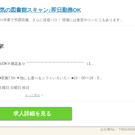
気の図書館スキャン♪即日勤務OK
 座り作業で空調完備、さらに送迎バス！ 現場には食堂やコンビニもあります...
駅
OK※規定あり ￣￣￣￣￣￣￣￣￣￣￣￣￣￣￣￣ （1...
実働7.5h ▼他にも選べるシフトいろいろ！ ■10：00〜18：0...
土曜日 日曜日 祝日
もっと見る
求人詳細を見る
お仕事No.：
TW153S2