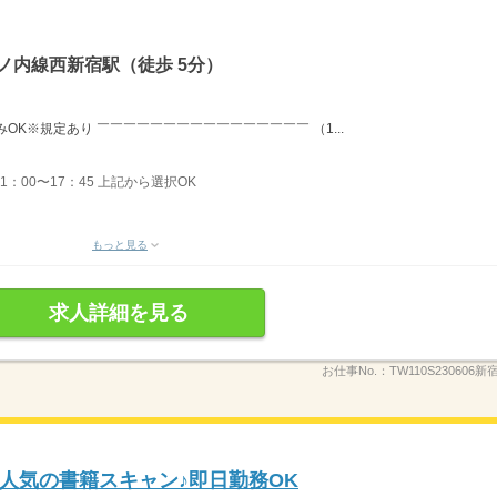
ノ内線西新宿駅（徒歩 5分）
OK※規定あり ￣￣￣￣￣￣￣￣￣￣￣￣￣￣￣￣ （1...
11：00〜17：45 上記から選択OK
もっと見る
求人詳細を見る
お仕事No.：
TW110S230606
人気の書籍スキャン♪即日勤務OK