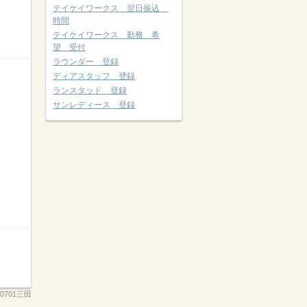
テイケイワークス 翌日振込
時間
テイケイワークス 勤務 希
望 受付
ラウンダー 登録
ディアスタッフ 登録
ランスタッド 登録
サンレディース 登録
60701三田