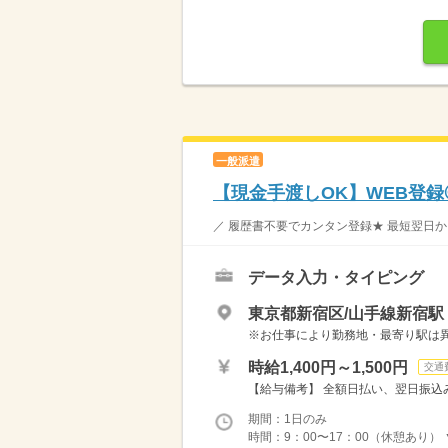
一般派遣
【現金手渡しOK】WEB登
／ 履歴書不要でカンタン登録★ 最短翌日か
データ入力・タイピング
東京都新宿区/山手線新宿駅
※お仕事により勤務地・最寄り駅は
時給1,400円～1,500円
交通
【給与備考】 全額日払い、翌日振込み
期間：1日のみ
時間：9：00〜17：00（休憩あり） ▼