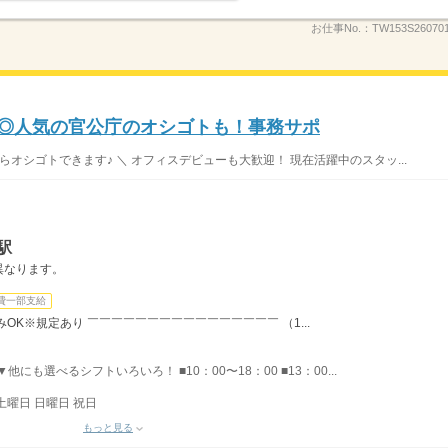
お仕事No.：
TW153S260
録◎人気の官公庁のオシゴトも！事務サポ
らオシゴトできます♪ ＼ オフィスデビューも大歓迎！ 現在活躍中のスタッ...
駅
異なります。
費一部支給
OK※規定あり ￣￣￣￣￣￣￣￣￣￣￣￣￣￣￣￣ （1...
他にも選べるシフトいろいろ！ ■10：00〜18：00 ■13：00...
土曜日 日曜日 祝日
もっと見る