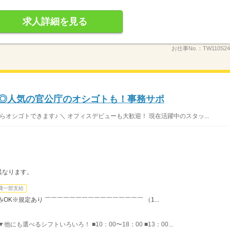
求人詳細を見る
お仕事No.：
TW110S2
録◎人気の官公庁のオシゴトも！事務サポ
らオシゴトできます♪ ＼ オフィスデビューも大歓迎！ 現在活躍中のスタッ...
異なります。
費一部支給
OK※規定あり ￣￣￣￣￣￣￣￣￣￣￣￣￣￣￣￣ （1...
他にも選べるシフトいろいろ！ ■10：00〜18：00 ■13：00...