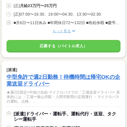
[正]
月給23万円〜25万円
[正]07:00〜16:30、19:00〜04:30、13:30〜02:30
■月6日〜11日休み ■年間休日72〜132日 ■有給休暇 ■慶弔休暇 乗務後の休み+公休・有給を うまく利用して1週間の休みを取る方もいます。
もっと見る
応募する（バイトル求人）
[派遣]
中型免許で週2日勤務！待機時間は帰宅OKの企
業送迎ドライバー
★週2日固定×中抜け自由 マイクロバスでの「工場送迎ドライバー 具
体的には ・工場〜狭山市駅・入間市駅間の定期運行 ・マイクロバス
の運転、点検、...
[派遣]ドライバー・運転手、運転代行・送迎、タク
シー運転手