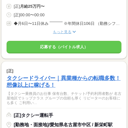
[正]
月給25万円〜
[正]00:00〜00:00
◆月6日〜11日休み ‾‾‾‾‾‾‾‾‾ ※年間休日106日 （勤務シフトにより変動） ・有給休暇 ・慶弔休暇 乗務後の休み+公休・有給を うまく利用して1週間の休みを取る方もいます。
もっと見る
応募する（バイトル求人）
[正]
タクシードライバー｜異業種からの転職多数！
想像以上に稼げる！
【タクシー乗務員のお仕事 保有台数、チケット/予約利用者数が 名古
屋地区でトップクラス グループの信頼も厚く リピーターのお客様に
も多く ご利用い...
[正]タクシー運転手
[勤務地・面接地]/愛知県名古屋市中区 / 新栄町駅