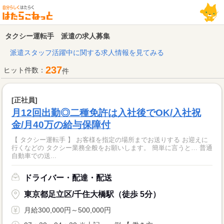
タクシー運転手 派遣の求人募集
派遣スタッフ活躍中に関する求人情報を見てみる
237
ヒット件数：
件
[正社員]
月12回出勤◎二種免許は入社後でOK/入社祝
金/月40万の給与保障付
【 タクシー運転手 】 お客様を指定の場所までお送りする お迎えに
行くなどの タクシー業務全般をお願いします。 簡単に言うと… 普通
自動車での送...
ドライバー・配達・配送
東京都足立区/千住大橋駅（徒歩 5分）
月給300,000円～500,000円