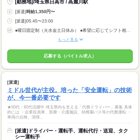
[勤務地]/埼玉県日高市 / 高麗川駅
[派遣]
時給1,350円〜
[派遣]05:45〜23:00
●曜日固定制（火水金土日休み） ●希望に応じてシフト相談OK
もっと見る
応募する（バイトル求人）
[派遣]
ミドル世代が主役。培った「安全運転」の技術
が、今一番必要です
★50代・60代活躍中 埼玉県内を支える「代務ドライバー」募集 具体
的には ・企業役員車、医療・介護施設、幼稚園バス等の代務運転 ・
車両の点検、清掃...
[派遣]ドライバー・運転手、運転代行・送迎、タク
シー運転手