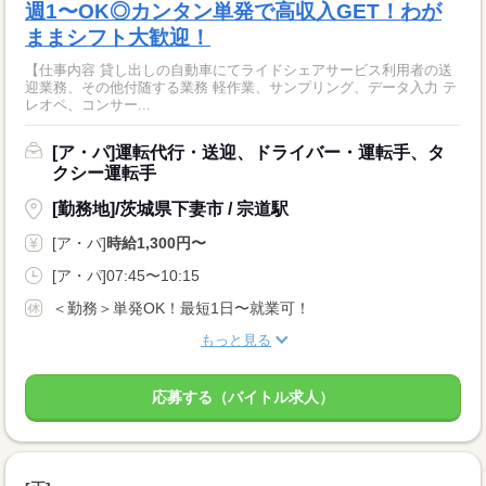
週1〜OK◎カンタン単発で高収入GET！わが
ままシフト大歓迎！
【仕事内容 貸し出しの自動車にてライドシェアサービス利用者の送
迎業務、その他付随する業務 軽作業、サンプリング、データ入力 テ
レオペ、コンサー...
[ア・パ]運転代行・送迎、ドライバー・運転手、タ
クシー運転手
[勤務地]/茨城県下妻市 / 宗道駅
[ア・パ]
時給1,300円〜
[ア・パ]07:45〜10:15
＜勤務＞単発OK！最短1日〜就業可！
もっと見る
応募する（バイトル求人）