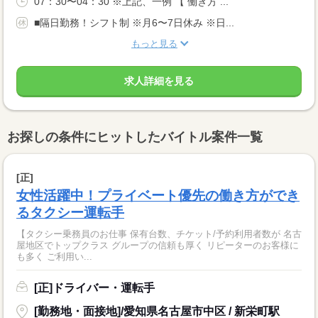
07：30〜04：30 ※上記、一例 【 働き方 ...
■隔日勤務！シフト制 ※月6〜7日休み ※日...
もっと見る
求人詳細を見る
お探しの条件にヒットしたバイトル案件一覧
[正]
女性活躍中！プライベート優先の働き方ができ
るタクシー運転手
【タクシー乗務員のお仕事 保有台数、チケット/予約利用者数が 名古
屋地区でトップクラス グループの信頼も厚く リピーターのお客様に
も多く ご利用い...
[正]ドライバー・運転手
[勤務地・面接地]/愛知県名古屋市中区 / 新栄町駅