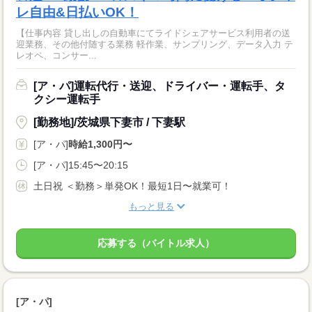
レ自由&日払いOK！
【仕事内容 貸し出しの自動車にてライドシェアサービス利用者の送
迎業務、その他付随する業務 軽作業、サンプリング、データ入力 テ
レオペ、コンサー...
[ア・パ]運転代行・送迎、ドライバー・運転手、タ
クシー運転手
[勤務地]/茨城県下妻市 / 下妻駅
[ア・パ]
時給1,300円〜
[ア・パ]15:45〜20:15
土日祝 ＜勤務＞単発OK！最短1日〜就業可！
もっと見る
応募する（バイトル求人）
[ア・パ]