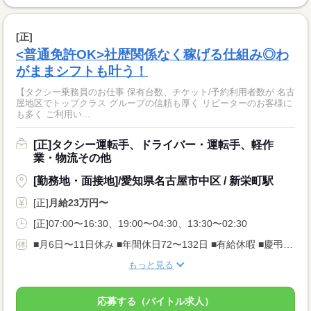
[正]
<普通免許OK>社歴関係なく稼げる仕組み◎わ
がままシフトも叶う！
【タクシー乗務員のお仕事 保有台数、チケット/予約利用者数が 名古
屋地区でトップクラス グループの信頼も厚く リピーターのお客様に
も多く ご利用い...
[正]タクシー運転手、ドライバー・運転手、軽作
業・物流その他
[勤務地・面接地]/愛知県名古屋市中区 / 新栄町駅
[正]
月給23万円〜
[正]07:00〜16:30、19:00〜04:30、13:30〜02:30
■月6日〜11日休み ■年間休日72〜132日 ■有給休暇 ■慶弔休暇 乗務後の休み+公休・有給を うまく利用して1週間の休みを取る方もいます。
もっと見る
応募する（バイトル求人）