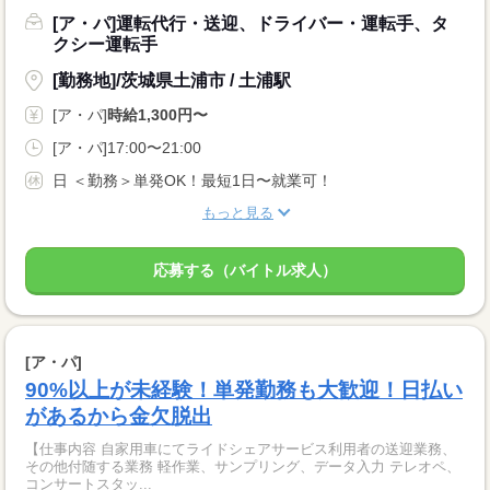
[ア・パ]運転代行・送迎、ドライバー・運転手、タ
クシー運転手
[勤務地]/茨城県土浦市 / 土浦駅
[ア・パ]
時給1,300円〜
[ア・パ]17:00〜21:00
日 ＜勤務＞単発OK！最短1日〜就業可！
もっと見る
応募する（バイトル求人）
[ア・パ]
90%以上が未経験！単発勤務も大歓迎！日払い
があるから金欠脱出
【仕事内容 自家用車にてライドシェアサービス利用者の送迎業務、
その他付随する業務 軽作業、サンプリング、データ入力 テレオペ、
コンサートスタッ...