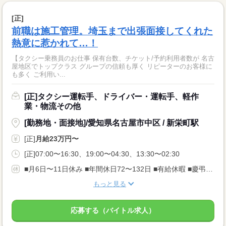
[正]
前職は施工管理。埼玉まで出張面接してくれた
熱意に惹かれて…！
【タクシー乗務員のお仕事 保有台数、チケット/予約利用者数が 名古
屋地区でトップクラス グループの信頼も厚く リピーターのお客様に
も多く ご利用い...
[正]タクシー運転手、ドライバー・運転手、軽作
業・物流その他
[勤務地・面接地]/愛知県名古屋市中区 / 新栄町駅
[正]
月給23万円〜
[正]07:00〜16:30、19:00〜04:30、13:30〜02:30
■月6日〜11日休み ■年間休日72〜132日 ■有給休暇 ■慶弔休暇 乗務後の休み+公休・有給を うまく利用して1週間の休みを取る方もいます。
もっと見る
応募する（バイトル求人）