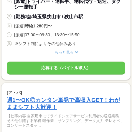
[派遣]ドライバー・運転手、運転代行・送迎、タク
シー運転手
[勤務地]/埼玉県狭山市 / 狭山市駅
[派遣]
時給1,280円〜
[派遣]07:00〜09:30、13:30〜15:50
※シフト制によりその他休みあり
もっと見る
応募する（バイトル求人）
[ア・パ]
週1〜OK◎カンタン単発で高収入GET！わが
ままシフト大歓迎！
【仕事内容 自家用車にてライドシェアサービス利用者の送迎業務、
その他付随する業務 軽作業、サンプリング、データ入力 テレオペ、
コンサートスタッ...