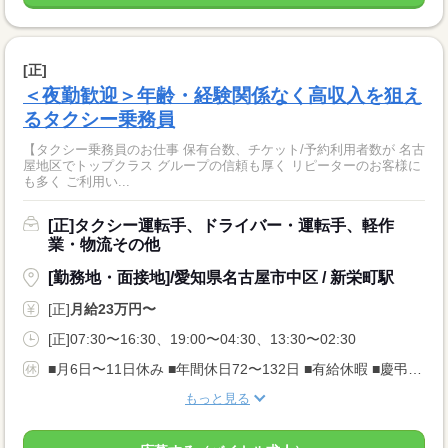
[正]
＜夜勤歓迎＞年齢・経験関係なく高収入を狙え
るタクシー乗務員
【タクシー乗務員のお仕事 保有台数、チケット/予約利用者数が 名古
屋地区でトップクラス グループの信頼も厚く リピーターのお客様に
も多く ご利用い...
[正]タクシー運転手、ドライバー・運転手、軽作
業・物流その他
[勤務地・面接地]/愛知県名古屋市中区 / 新栄町駅
[正]
月給23万円〜
[正]07:30〜16:30、19:00〜04:30、13:30〜02:30
■月6日〜11日休み ■年間休日72〜132日 ■有給休暇 ■慶弔休暇 乗務後の休み+公休・有給を うまく利用して1週間の休みを取る方もいます。
もっと見る