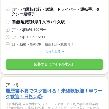
[ア・パ]運転代行・送迎、ドライバー・運転手、タ
クシー運転手
[勤務地]/茨城県牛久市 / 牛久駅
[ア・パ]
時給1,300円〜
[ア・パ]10:00〜15:00
日 ＜勤務＞単発OK！最短1日〜就業可！
もっと見る
応募する（バイトル求人）
[ア・パ]
履歴書不要でスグ働ける！未経験歓迎！Wワー
ク歓迎！日払い◎
【仕事内容 自家用車にてライドシェアサービス利用者の送迎業務、
その他付随する業務 軽作業、サンプリング、データ入力 テレオペ、