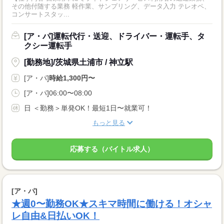
その他付随する業務 軽作業、サンプリング、データ入力 テレオペ、
コンサートスタッ...
[ア・パ]運転代行・送迎、ドライバー・運転手、タ
クシー運転手
[勤務地]/茨城県土浦市 / 神立駅
[ア・パ]
時給1,300円〜
[ア・パ]06:00〜08:00
日 ＜勤務＞単発OK！最短1日〜就業可！
もっと見る
応募する（バイトル求人）
[ア・パ]
★週0〜勤務OK★スキマ時間に働ける！オシャ
レ自由&日払いOK！