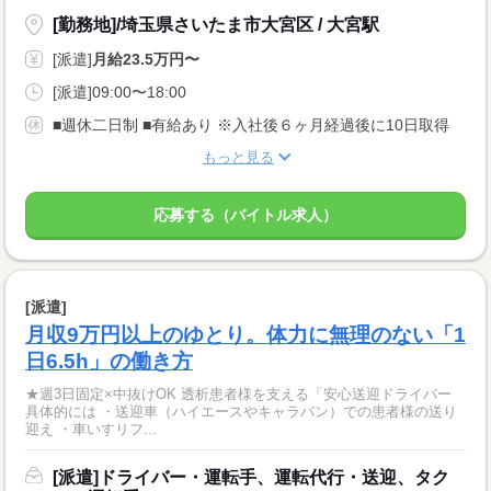
[勤務地]/埼玉県さいたま市大宮区 / 大宮駅
[派遣]
月給23.5万円〜
[派遣]09:00〜18:00
■週休二日制 ■有給あり ※入社後６ヶ月経過後に10日取得
もっと見る
応募する（バイトル求人）
[派遣]
月収9万円以上のゆとり。体力に無理のない「1
日6.5h」の働き方
★週3日固定×中抜けOK 透析患者様を支える「安心送迎ドライバー
具体的には ・送迎車（ハイエースやキャラバン）での患者様の送り
迎え ・車いすリフ...
[派遣]ドライバー・運転手、運転代行・送迎、タク