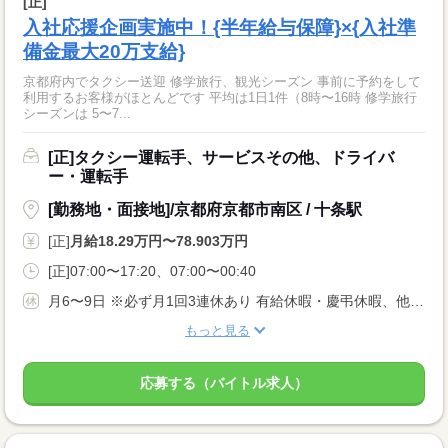
[正]
入社応援企画実施中！{半年給与保障}×{入社準
備金最大20万支給}
京都府内でタクシー送迎 修学旅行、観光シーズン 事前に予約をして
利用するお客様がほとんどです 平均は1日1件（8時〜16時 修学旅行
シーズンは 5〜7...
[正]タクシー運転手、サービスその他、ドライバ
ー・運転手
[勤務地・面接地]/京都府京都市南区 / 十条駅
[正]
月給18.29万円〜78.903万円
[正]07:00〜17:20、07:00〜00:40
月6〜9日 ※必ず月1回3連休あり 有給休暇・慶弔休暇、他あり
もっと見る
応募する（バイトル求人）