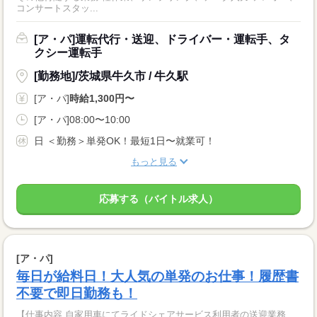
コンサートスタッ...
[ア・パ]運転代行・送迎、ドライバー・運転手、タ
クシー運転手
[勤務地]/茨城県牛久市 / 牛久駅
[ア・パ]
時給1,300円〜
[ア・パ]08:00〜10:00
日 ＜勤務＞単発OK！最短1日〜就業可！
もっと見る
応募する（バイトル求人）
[ア・パ]
毎日が給料日！大人気の単発のお仕事！履歴書
不要で即日勤務も！
【仕事内容 自家用車にてライドシェアサービス利用者の送迎業務、