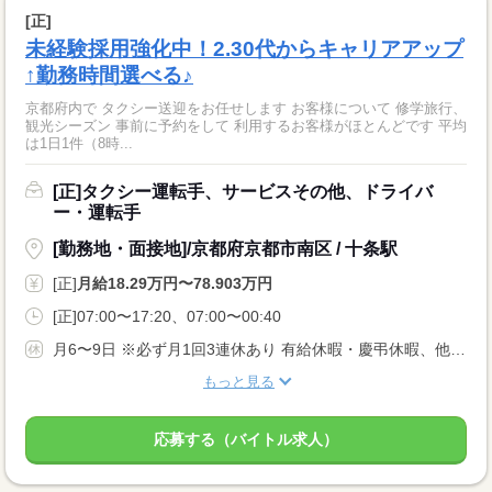
[正]
未経験採用強化中！2.30代からキャリアアップ
↑勤務時間選べる♪
京都府内で タクシー送迎をお任せします お客様について 修学旅行、
観光シーズン 事前に予約をして 利用するお客様がほとんどです 平均
は1日1件（8時...
[正]タクシー運転手、サービスその他、ドライバ
ー・運転手
[勤務地・面接地]/京都府京都市南区 / 十条駅
[正]
月給18.29万円〜78.903万円
[正]07:00〜17:20、07:00〜00:40
月6〜9日 ※必ず月1回3連休あり 有給休暇・慶弔休暇、他あり
もっと見る
応募する（バイトル求人）