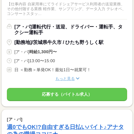
【仕事内容 自家用車にてライドシェアサービス利用者の送迎業務、
その他付随する業務 軽作業、サンプリング、データ入力 テレオペ、
コンサートスタッ...
[ア・パ]運転代行・送迎、ドライバー・運転手、タ
クシー運転手
[勤務地]/茨城県牛久市 / ひたち野うしく駅
[ア・パ]
時給1,300円〜
[ア・パ]13:00〜15:00
日 ＜勤務＞単発OK！最短1日〜就業可！
もっと見る
応募する（バイトル求人）
[ア・パ]
週0でもOK!?自由すぎる日払いバイト♪アナタ