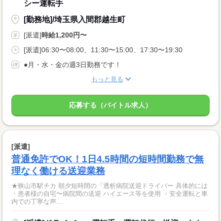
シー運転手
[勤務地]/埼玉県入間郡越生町
[派遣]
時給1,200円〜
[派遣]06:30〜08:00、11:30〜15:00、17:30〜19:30
●月・水・金の週3日勤務です！
もっと見る
応募する（バイトル求人）
[派遣]
普通免許でOK！1日4.5時間の短時間勤務で無
理なく働ける送迎業務
★狭山市駅チカ 朝夕短時間の「透析病院送迎ドライバー 具体的には
・患者様の自宅〜病院間の送迎 ハイエース等を使用 ・安全運転と車
内での丁寧な声...