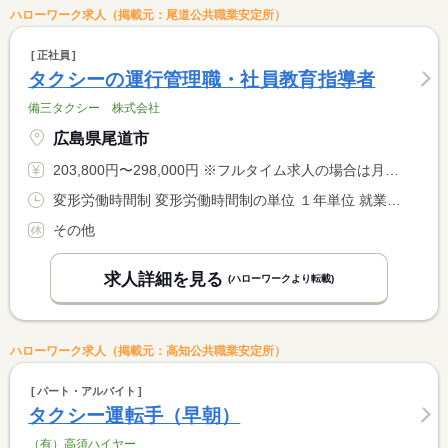
ハローワーク求人（掲載元：尾道公共職業安定所）
正社員
タクシーの運行管理職・社員教育指導者
備三タクシー 株式会社
広島県尾道市
203,800円〜298,000円 ※フルタイム求人の場合は月額（換算額）、パート求人の場合は時間額を表示しています。
変形労働時間制 変形労働時間制の単位 １年単位 就業時間１ 7時00分〜16時00分 就業時間２ 11時00分〜20時00分 就業時間３ 16時00分〜1時00分 就業時間に関する特記事項 （１）〜（３）のシフト制。 <BR> ＊実働８時間
その他
求人詳細を見る
(ハローワークより転載)
ハローワーク求人（掲載元：高知公共職業安定所）
パート・アルバイト
タクシー運転手（早朝）
（有）高須ハイヤー