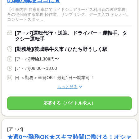
の為の職場ココに★
【仕事内容 自家用車にてライドシェアサービス利用者の送迎業務、
その他付随する業務 軽作業、サンプリング、データ入力 テレオペ、
コンサートスタッ...
[ア・パ]運転代行・送迎、ドライバー・運転手、タ
クシー運転手
[勤務地]/茨城県牛久市 / ひたち野うしく駅
[ア・パ]
時給1,300円〜
[ア・パ]08:00〜13:00
日 ＜勤務＞単発OK！最短1日〜就業可！
もっと見る
応募する（バイトル求人）
[ア・パ]
★週0〜勤務OK★スキマ時間に働ける！オシャ