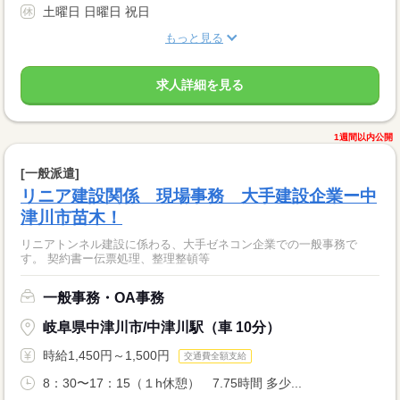
土曜日 日曜日 祝日
もっと見る
求人詳細を見る
1週間以内公開
[一般派遣]
リニア建設関係 現場事務 大手建設企業ー中
津川市苗木！
リニアトンネル建設に係わる、大手ゼネコン企業での一般事務で
す。 契約書ー伝票処理、整理整頓等
一般事務・OA事務
岐阜県中津川市/中津川駅（車 10分）
時給1,450円～1,500円
交通費全額支給
8：30〜17：15（１h休憩） 7.75時間 多少...