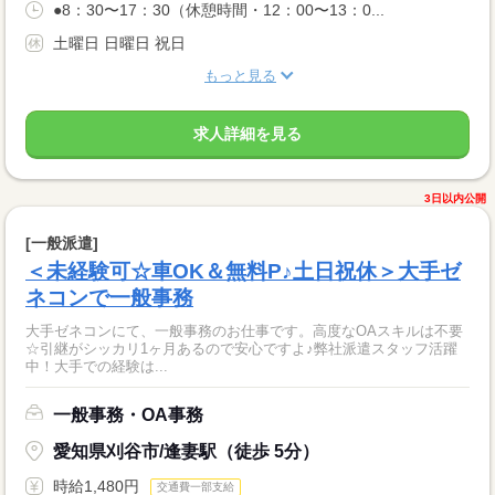
●8：30〜17：30（休憩時間・12：00〜13：0...
土曜日 日曜日 祝日
もっと見る
求人詳細を見る
3日以内公開
[一般派遣]
＜未経験可☆車OK＆無料P♪土日祝休＞大手ゼ
ネコンで一般事務
大手ゼネコンにて、一般事務のお仕事です。高度なOAスキルは不要
☆引継がシッカリ1ヶ月あるので安心ですよ♪弊社派遣スタッフ活躍
中！大手での経験は...
一般事務・OA事務
愛知県刈谷市/逢妻駅（徒歩 5分）
時給1,480円
交通費一部支給