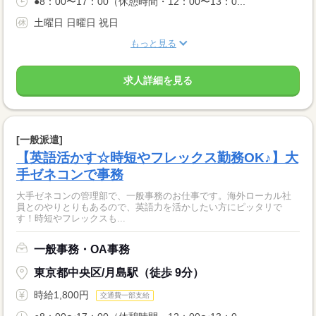
●8：00〜17：00（休憩時間・12：00〜13：0...
土曜日 日曜日 祝日
もっと見る
求人詳細を見る
[一般派遣]
【英語活かす☆時短やフレックス勤務OK♪】大
手ゼネコンで事務
大手ゼネコンの管理部で、一般事務のお仕事です。海外ローカル社
員とのやりとりもあるので、英語力を活かしたい方にピッタリで
す！時短やフレックスも...
一般事務・OA事務
東京都中央区/月島駅（徒歩 9分）
時給1,800円
交通費一部支給