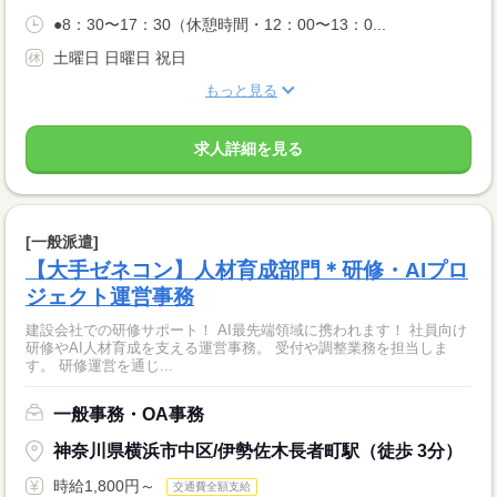
●8：30〜17：30（休憩時間・12：00〜13：0...
土曜日 日曜日 祝日
もっと見る
求人詳細を見る
[一般派遣]
【大手ゼネコン】人材育成部門＊研修・AIプロ
ジェクト運営事務
建設会社での研修サポート！ AI最先端領域に携われます！ 社員向け
研修やAI人材育成を支える運営事務。 受付や調整業務を担当しま
す。 研修運営を通じ...
一般事務・OA事務
神奈川県横浜市中区/伊勢佐木長者町駅（徒歩 3分）
時給1,800円～
交通費全額支給