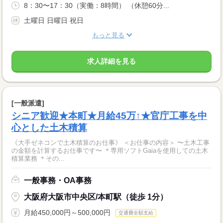
8：30〜17：30（実働：8時間） （休憩60分...
土曜日 日曜日 祝日
もっと見る
求人詳細を見る
[一般派遣]
シニア歓迎★本町★月給45万↑★官庁工事を中
心とした土木積算
《大手ゼネコンで土木積算のお仕事》 ＜お仕事の内容＞ 〜土木工事
の金額を計算するお仕事です〜 ＊専用ソフトGaiaを使用しての土木
積算業務 ＊その...
一般事務・OA事務
大阪府大阪市中央区/本町駅（徒歩 1分）
月給450,000円～500,000円
交通費全額支給