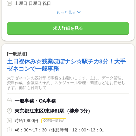
土曜日 日曜日 祝日
もっと見る
求人詳細を見る
[一般派遣]
土日祝休み☆残業ほぼナシ☆駅チカ3分！大手
ゼネコンで一般事務
大手ゼネコンの設計部で事務をお願いします。主に、データ管理、
資料作成、会議室の予約、スケジュール管理・調整などをお任せし
ます。他にも付随して...
一般事務・OA事務
東京都江東区/東陽町駅（徒歩 3分）
時給1,800円
交通費一部支給
●8：30〜17：30（休憩時間・12：00〜13：0...