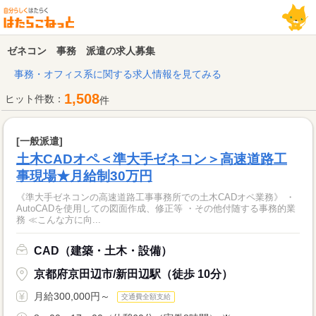
ゼネコン 事務 派遣の求人募集
事務・オフィス系に関する求人情報を見てみる
1,508
ヒット件数：
件
[一般派遣]
土木CADオペ＜準大手ゼネコン＞高速道路工
事現場★月給制30万円
《準大手ゼネコンの高速道路工事事務所での土木CADオペ業務》 ・
AutoCADを使用しての図面作成、修正等 ・その他付随する事務的業
務 ≪こんな方に向...
CAD（建築・土木・設備）
京都府京田辺市/新田辺駅（徒歩 10分）
月給300,000円～
交通費全額支給