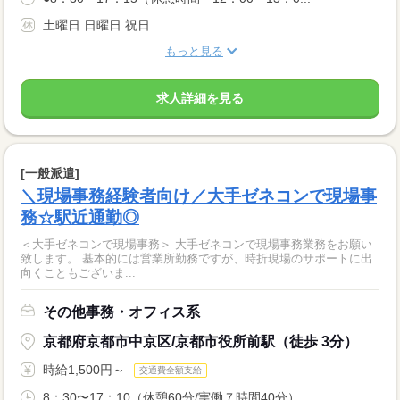
土曜日 日曜日 祝日
もっと見る
求人詳細を見る
[一般派遣]
＼現場事務経験者向け／大手ゼネコンで現場事
務☆駅近通勤◎
＜大手ゼネコンで現場事務＞ 大手ゼネコンで現場事務業務をお願い
致します。 基本的には営業所勤務ですが、時折現場のサポートに出
向くこともございま...
その他事務・オフィス系
京都府京都市中京区/京都市役所前駅（徒歩 3分）
時給1,500円～
交通費全額支給
8：30〜17：10（休憩60分/実働７時間40分）...