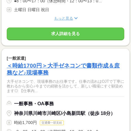
●8：00〜17：00（休憩時間・12：00〜13：0...
土曜日 日曜日 祝日
もっと見る
求人詳細を見る
[一般派遣]
＜時給1700円＞大手ゼネコンで書類作成＆庶
務など♪現場事務
大手ゼネコンで、現場事務のお仕事です。仕事の流れはOJTで丁寧に
教わるから安心♪今までの経験を活かして、新しい職場にすぐ馴染め
ます◎ 【仕事内...
一般事務・OA事務
神奈川県川崎市川崎区/小島新田駅（徒歩 18分）
時給1,700円
交通費一部支給