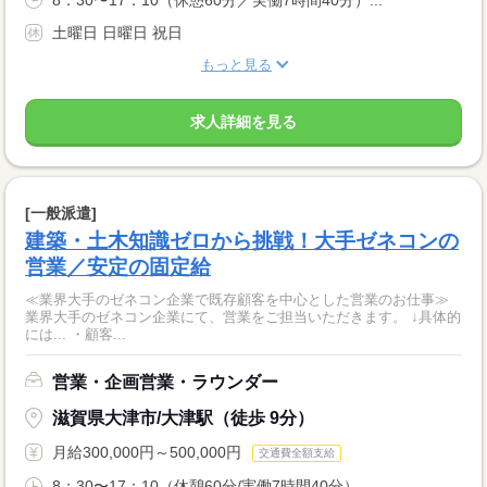
土曜日 日曜日 祝日
もっと見る
求人詳細を見る
[一般派遣]
建築・土木知識ゼロから挑戦！大手ゼネコンの
営業／安定の固定給
≪業界大手のゼネコン企業で既存顧客を中心とした営業のお仕事≫
業界大手のゼネコン企業にて、営業をご担当いただきます。 ↓具体的
には... ・顧客...
営業・企画営業・ラウンダー
滋賀県大津市/大津駅（徒歩 9分）
月給300,000円～500,000円
交通費全額支給
8：30〜17：10（休憩60分/実働7時間40分） ...