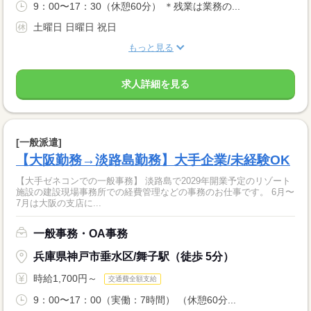
9：00〜17：30（休憩60分） ＊残業は業務の...
土曜日 日曜日 祝日
もっと見る
求人詳細を見る
[一般派遣]
【大阪勤務→淡路島勤務】大手企業/未経験OK
【大手ゼネコンでの一般事務】 淡路島で2029年開業予定のリゾート
施設の建設現場事務所での経費管理などの事務のお仕事です。 6月〜
7月は大阪の支店に...
一般事務・OA事務
兵庫県神戸市垂水区/舞子駅（徒歩 5分）
時給1,700円～
交通費全額支給
9：00〜17：00（実働：7時間） （休憩60分...