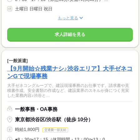
土曜日 日曜日 祝日
もっと見る
求人詳細を見る
[一般派遣]
【9月開始☆残業ナシ♪渋谷エリア】大手ゼネコ
ンGで現場事務
大手ゼネコングループで、建設現場事務のお仕事です。請求書や見
積書作成、安全書類の作成など、建設業界のスキルが身につく充実
した業務内容♪渋谷と...
一般事務・OA事務
東京都渋谷区/渋谷駅（徒歩 10分）
時給1,800円
交通費一部支給
●8：30〜17：15（休憩時間・12：00〜13：0...