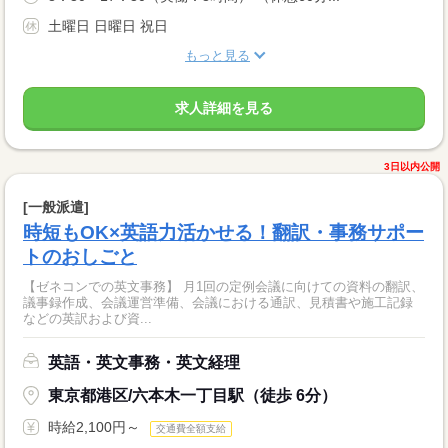
土曜日 日曜日 祝日
もっと見る
求人詳細を見る
3日以内公開
[一般派遣]
時短もOK×英語力活かせる！翻訳・事務サポー
トのおしごと
【ゼネコンでの英文事務】 月1回の定例会議に向けての資料の翻訳、
議事録作成、会議運営準備、会議における通訳、見積書や施工記録
などの英訳および資...
英語・英文事務・英文経理
東京都港区/六本木一丁目駅（徒歩 6分）
時給2,100円～
交通費全額支給