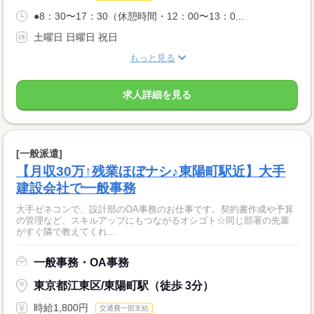
●8：30〜17：30（休憩時間・12：00〜13：0...
土曜日 日曜日 祝日
もっと見る
求人詳細を見る
[一般派遣]
【月収30万↑残業ほぼナシ♪東陽町駅近】大手
建設会社で一般事務
大手ゼネコンで、設計部のOA事務のお仕事です。契約書作成や予算
の管理など、スキルアップにもつながるオシゴト☆同じ部署の先輩
がすぐ隣で教えてくれ...
一般事務・OA事務
東京都江東区/東陽町駅（徒歩 3分）
時給1,800円
交通費一部支給