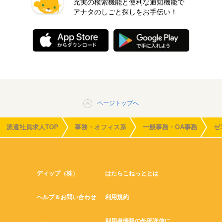
充実の検索機能と便利な通知機能で
アナタのしごと探しをお手伝い！
ページトップへ
派遣社員求人TOP
事務・オフィス系
一般事務・OA事務
ゼ
ディップ（株）
はたらこねっととは
ヘルプ＆お問い合わせ
利用規約
利用者情報の外部送信に