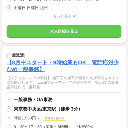
土曜日 日曜日 祝日
もっと見る
求人詳細を見る
[一般派遣]
【8月中スタート・9時始業もOK 電話応対少
なめ一般事務】
【大手ゼネコンでの事務】 施工図や施工計画書の進捗管理をメイン
にお願いします。 Excelフォーマットでの進捗管理、Wordでの会議
議事録作成、書類整...
一般事務・OA事務
東京都中央区/東京駅（徒歩 3分）
時給1,950円～
交通費全額支給
8：30〜17：30（実働：8時間） （休憩60分...