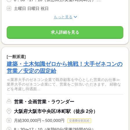
土曜日 日曜日 祝日
もっと見る
求人詳細を見る
[一般派遣]
建築・土木知識ゼロから挑戦！大手ゼネコンの
営業／安定の固定給
≪業界大手のゼネコン企業で既存顧客を中心とした営業のお仕事≫
業界大手のゼネコン企業にて、営業をご担当いただきます。 経験な
どを考慮し待遇面...
営業・企画営業・ラウンダー
大阪府大阪市中央区/本町駅（徒歩 2分）
月給300,000円～500,000円
交通費全額支給
8：30〜17：10（休憩60分/実働7時間40分） ...