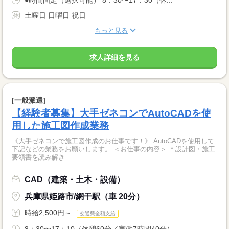
●時間固定（選択可能） 8：30〜17：30（休...
土曜日 日曜日 祝日
もっと見る
求人詳細を見る
[一般派遣]
【経験者募集】大手ゼネコンでAutoCADを使
用した施工図作成業務
《大手ゼネコンで施工図作成のお仕事です！》 AutoCADを使用して
下記などの業務をお願いします。 ＜お仕事の内容＞ ＊設計図・施工
要領書を読み解き...
CAD（建築・土木・設備）
兵庫県姫路市/網干駅（車 20分）
時給2,500円～
交通費全額支給
8：30〜17：10（休憩60分／実働7時間40分）...