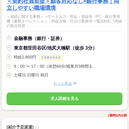
＜契約社員前提＞顧客対応なし×銀行事務｜両
立しやすい職場環境
＜相続に関する事務＞ ○データ入力・照会・登録等 └PC・銀行専用
機 ○書類オペレーション・内容点検・仕分け業務等 ○電話対応 └内線
の取次程度 ...
金融事務（銀行・証券）
東京都世田谷区/池尻大橋駅（徒歩 3分）
時給1,800円
交通費全額支給
9：00 〜 17：00（休憩60分/残業月5時間ま...
土曜日 日曜日 祝日
もっと見る
求人詳細を見る
1週間以内公開
[紹介予定派遣]
?