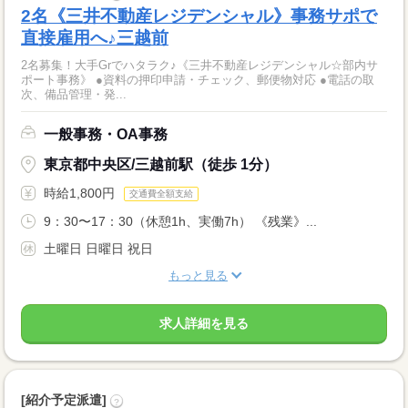
2名《三井不動産レジデンシャル》事務サポで
直接雇用へ♪三越前
2名募集！大手Grでハタラク♪《三井不動産レジデンシャル☆部内サ
ポート事務》 ●資料の押印申請・チェック、郵便物対応 ●電話の取
次、備品管理・発...
一般事務・OA事務
東京都中央区/三越前駅（徒歩 1分）
時給1,800円
交通費全額支給
9：30〜17：30（休憩1h、実働7h） 《残業》...
土曜日 日曜日 祝日
もっと見る
求人詳細を見る
[紹介予定派遣]
?