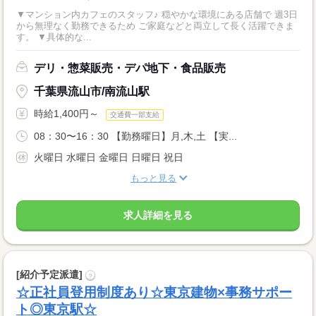
▼マンション内カフェのスタッフ♪ 穏やかな環境にある店舗で 週3日
から無理なく勤務できるため ご家庭などと両立して長く活躍できま
す。 ▼具体的な...
デリ・惣菜販売・デパ地下・食品販売
千葉県流山市/南流山駅
時給1,400円～
交通費一部支給
08：30〜16：30 【勤務曜日】月,木,土 【実...
火曜日 水曜日 金曜日 日曜日 祝日
もっと見る
求人詳細を見る
[紹介予定派遣]
?
☆正社員登用制度あり☆東京建物×事務サポー
ト◎東京駅☆