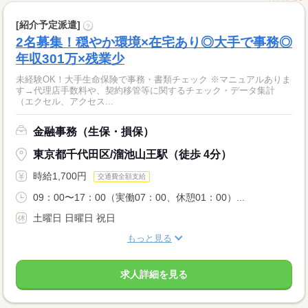
[紹介予定派遣]
?
2名募集！穏やか環境×在宅あり◎大手で事務◎
年収301万×残業少
未経験OK！大手生命保険で事務・書類チェック ※マニュアルありま
す→代理店手数料や、契約移管等に関するチェック・データ集計
（エクセル、アクセス...
金融事務（生保・損保）
東京都千代田区/溜池山王駅（徒歩 4分）
時給1,700円
交通費全額支給
09：00〜17：00（実働07：00、休憩01：00）...
土曜日 日曜日 祝日
もっと見る
求人詳細を見る