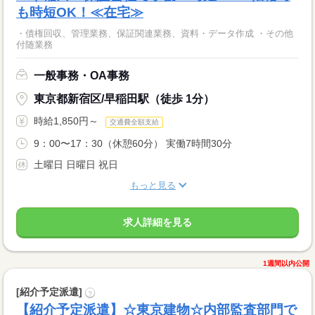
も時短OK！≪在宅≫
・債権回収、管理業務、保証関連業務、資料・データ作成 ・その他
付随業務
一般事務・OA事務
東京都新宿区/早稲田駅（徒歩 1分）
時給1,850円～
交通費全額支給
9：00〜17：30（休憩60分） 実働7時間30分
土曜日 日曜日 祝日
もっと見る
求人詳細を見る
1週間以内公開
[紹介予定派遣]
?
【紹介予定派遣】☆東京建物☆内部監査部門で