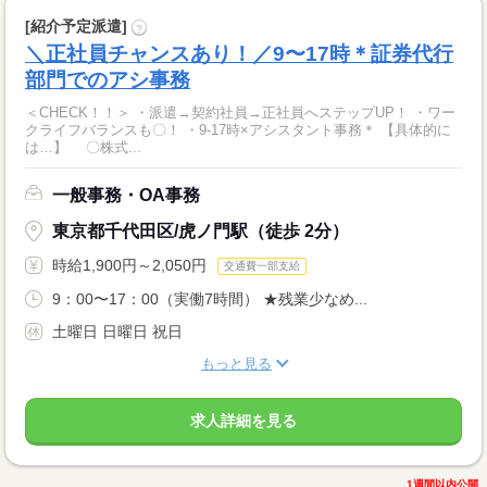
[紹介予定派遣]
?
＼正社員チャンスあり！／9〜17時＊証券代行
部門でのアシ事務
＜CHECK！！＞ ・派遣→契約社員→正社員へステップUP！ ・ワー
クライフバランスも〇！ ・9-17時×アシスタント事務＊ 【具体的に
は…】 〇株式...
一般事務・OA事務
東京都千代田区/虎ノ門駅（徒歩 2分）
時給1,900円～2,050円
交通費一部支給
9：00〜17：00（実働7時間） ★残業少なめ...
土曜日 日曜日 祝日
もっと見る
求人詳細を見る
1週間以内公開