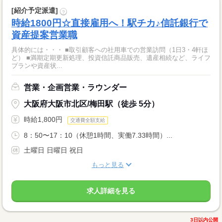
[紹介予定派遣]
?
時給1800円☆直接雇用へ！駅チカ♪信託銀行で
資産提案営業職
具体的には・・・ ■取引顧客への社用車での営業訪問（1日3・4軒ほ
ど） ■満期定期更新処理、投資信託商品販売、遺産相続など、ライフ
プランや資産状...
営業・企画営業・ラウンダー
大阪府大阪市北区/梅田駅（徒歩 5分）
時給1,800円
交通費全額支給
8：50〜17：10（休憩1時間、実働7.33時間）...
土曜日 日曜日 祝日
もっと見る
求人詳細を見る
3日以内公開