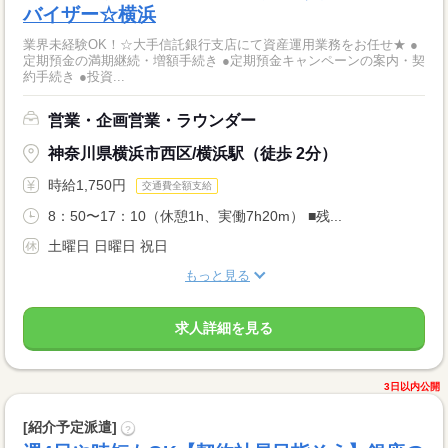
バイザー☆横浜
業界未経験OK！☆大手信託銀行支店にて資産運用業務をお任せ★ ●
定期預金の満期継続・増額手続き ●定期預金キャンペーンの案内・契
約手続き ●投資...
営業・企画営業・ラウンダー
神奈川県横浜市西区/横浜駅（徒歩 2分）
時給1,750円
交通費全額支給
8：50〜17：10（休憩1h、実働7h20m） ■残...
土曜日 日曜日 祝日
もっと見る
求人詳細を見る
3日以内公開
[紹介予定派遣]
?