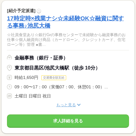
[紹介予定派遣]
?
17時定時×残業ナシ☆未経験OK☆融資に関す
る事務♪池尻大橋
☆社員食堂あり☆銀行Grの事務センターで未経験から融資事務のお
仕事☆個人融資向け商品（カードローン、クレジットカード、住宅
ローン等）管理 ●書...
金融事務（銀行・証券）
東京都目黒区/池尻大橋駅（徒歩 10分）
時給1,650円
交通費全額支給
09：00〜17：00（実働07：00、休憩01：00）...
土曜日 日曜日 祝日
もっと見る
求人詳細を見る