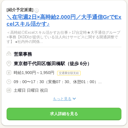
[紹介予定派遣]
?
＼在宅週2日×高時給2,000円／大手通信GrでEx
celスキル活かす♪
＜高時給◎Excelスキル活かすお仕事＞17台定時★大手通信グループ
×事務【KDDIが提供している法人向けサービスに関する開通調整で
す】 ●社内外の関係...
営業事務
東京都千代田区/飯田橋駅（徒歩 6分）
時給1,900円～1,950円
交通費全額支給
09：00〜17：30（実働07：30、休憩01：00）...
土曜日 日曜日 祝日
もっと見る
求人詳細を見る