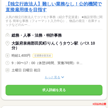
【独立行政法人】難しい業務なし！公的機関で
直接雇用後を目指す
人気の独立行政法人でコツモク事務（紹介予定派遣） ■施設管理に関
する 簡単な事務（フォーマット入力中心）、物品の発注・在庫チェ
ックなどのルー...
総務・人事・法務・特許事務
大阪府泉南郡田尻町/りんくうタウン駅（バス 10
分）
時給1,400円
交通費全額支給
9：00〜17：00（休憩1時間、実働7時間）※...
土曜日 日曜日 祝日
もっと見る
求人詳細を見る
3日以内公開