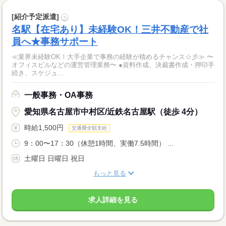
[紹介予定派遣]
?
名駅【在宅あり】未経験OK！三井不動産で社
員へ★事務サポート
≪業界未経験OK！大手企業で事務の経験が積めるチャンス☆彡≫ 〜
オフィスビルなどの運営管理業務〜 ●資料作成、決裁書作成・押印手
続き、スケジュ...
一般事務・OA事務
愛知県名古屋市中村区/近鉄名古屋駅（徒歩 4分）
時給1,500円
交通費全額支給
9：00〜17：30（休憩1時間、実働7.5時間） ...
土曜日 日曜日 祝日
もっと見る
求人詳細を見る