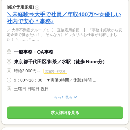
[紹介予定派遣]
?
＼未経験⇒大手で社員／年収400万〜☆優しい
社内で安心＊事務♪
／ 大手不動産グループで【 直接雇用前提 】 「事務未経験から安
定企業で働きたい！」 そんな方にピッタリのお仕事が到着しまし
た！ ＼ ……＊…...
一般事務・OA事務
東京都千代田区/御茶ノ水駅（徒歩 None分）
時給2,000円～
交通費一部支給
9：00〜18：00 ▼実働8時間／休憩1時間 ...
土曜日 日曜日 祝日
もっと見る
求人詳細を見る