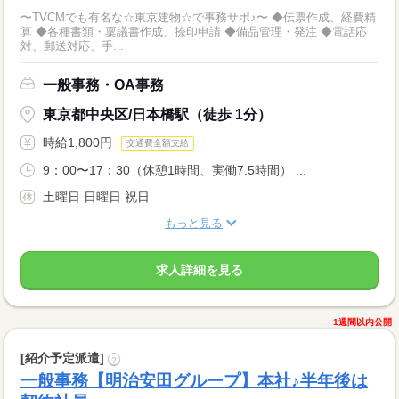
〜TVCMでも有名な☆東京建物☆で事務サポ♪〜 ◆伝票作成、経費精
算 ◆各種書類・稟議書作成、捺印申請 ◆備品管理・発注 ◆電話応
対、郵送対応、手...
一般事務・OA事務
東京都中央区/日本橋駅（徒歩 1分）
時給1,800円
交通費全額支給
9：00〜17：30（休憩1時間、実働7.5時間） ...
土曜日 日曜日 祝日
もっと見る
求人詳細を見る
1週間以内公開
[紹介予定派遣]
?
一般事務【明治安田グループ】本社♪半年後は