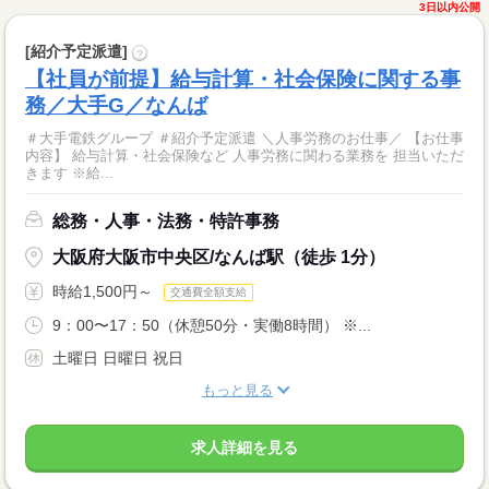
3日以内公開
[紹介予定派遣]
?
【社員が前提】給与計算・社会保険に関する事
務／大手G／なんば
＃大手電鉄グループ ＃紹介予定派遣 ＼人事労務のお仕事／ 【お仕事
内容】 給与計算・社会保険など 人事労務に関わる業務を 担当いただ
きます ※給...
総務・人事・法務・特許事務
大阪府大阪市中央区/なんば駅（徒歩 1分）
時給1,500円～
交通費全額支給
9：00〜17：50（休憩50分・実働8時間） ※...
土曜日 日曜日 祝日
もっと見る
求人詳細を見る