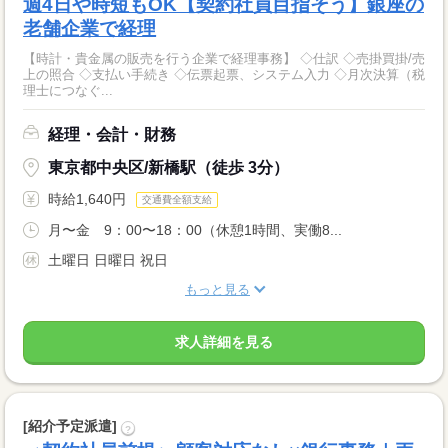
週4日や時短もOK【契約社員目指そう】銀座の
老舗企業で経理
【時計・貴金属の販売を行う企業で経理事務】 ◇仕訳 ◇売掛買掛/売
上の照合 ◇支払い手続き ◇伝票起票、システム入力 ◇月次決算（税
理士につなぐ...
経理・会計・財務
東京都中央区/新橋駅（徒歩 3分）
時給1,640円
交通費全額支給
月〜金 9：00〜18：00（休憩1時間、実働8...
土曜日 日曜日 祝日
もっと見る
求人詳細を見る
[紹介予定派遣]
?