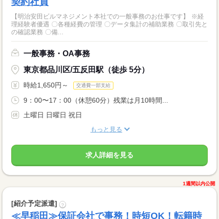
契約社員
【明治安田ビルマネジメント本社での一般事務のお仕事です】 ※経
理経験者優遇 〇各種経費の管理 〇データ集計の補助業務 〇取引先と
の確認業務 〇備...
一般事務・OA事務
東京都品川区/五反田駅（徒歩 5分）
時給1,650円～
交通費一部支給
9：00〜17：00（休憩60分）残業は月10時間...
土曜日 日曜日 祝日
もっと見る
求人詳細を見る
1週間以内公開
[紹介予定派遣]
?
≪早稲田≫保証会社で事務！時短OK！転籍時