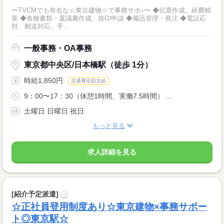
〜TVCMでも有名な☆東京建物☆で事務サポ♪〜 ◆伝票作成、経費精
算 ◆各種書類・稟議書作成、捺印申請 ◆備品管理・発注 ◆電話応
対、郵送対応、手...
一般事務・OA事務
東京都中央区/日本橋駅（徒歩 1分）
時給1,850円
交通費全額支給
9：00〜17：30（休憩1時間、実働7.5時間） ...
土曜日 日曜日 祝日
もっと見る
求人詳細を見る
[紹介予定派遣]
?
☆正社員登用制度あり☆東京建物×事務サポー
ト◎東京駅☆