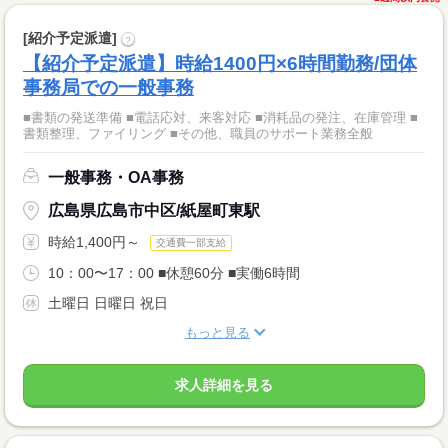
[紹介予定派遣]
?
【紹介予定派遣】時給1400円×6時間勤務/団体
事務局での一般事務
■書類の発送準備 ■電話応対、来客対応 ■消耗品の発注、在庫管理 ■
書類整理、ファイリング ■その他、職員のサポート業務全般
一般事務・OA事務
広島県広島市中区/紙屋町東駅
時給1,400円～
交通費一部支給
10：00〜17：00 ■休憩60分 ■実働6時間
土曜日 日曜日 祝日
もっと見る
求人詳細を見る