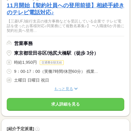
11月開始【契約社員への登用前提】相続手続き
のテレビ電話対応♪
【三菱UFJ銀行支店の後方事務などを受託している企業で テレビ電
話を使ったお客様対応♪同業務にて複数名募集♪】 〜入職後6か月後に
契約社員へ登用...
営業事務
東京都世田谷区/池尻大橋駅（徒歩 3分）
時給1,950円
交通費全額支給
9：00-17：00（実働7時間/休憩60分） 残業...
土曜日 日曜日 祝日
もっと見る
求人詳細を見る
[紹介予定派遣]
?