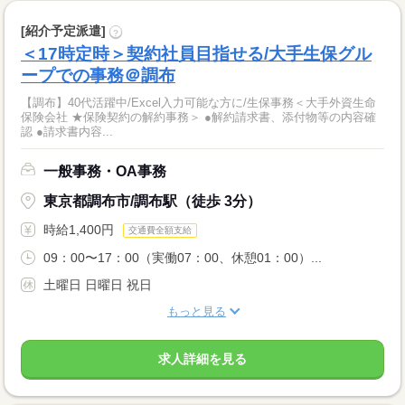
[紹介予定派遣]
?
＜17時定時＞契約社員目指せる/大手生保グル
ープでの事務＠調布
【調布】40代活躍中/Excel入力可能な方に/生保事務＜大手外資生命
保険会社 ★保険契約の解約事務＞ ●解約請求書、添付物等の内容確
認 ●請求書内容...
一般事務・OA事務
東京都調布市/調布駅（徒歩 3分）
時給1,400円
交通費全額支給
09：00〜17：00（実働07：00、休憩01：00）...
土曜日 日曜日 祝日
もっと見る
求人詳細を見る