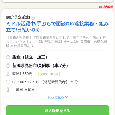
3日以内公開
[紹介予定派遣]
?
ミドル活躍中/手ぶらで面談OK/溶接業務・組み
立て/日払いOK
【業務内容詳細】溶接業務業務量に応じて、組立て等の手伝いも行
っていただきます。 【取扱製品情報】小〜大型の専用機、自動化機
械 ≪社員登用あり...
製造（組立・加工）
新潟県見附市/見附駅（車 7分）
時給1,550円～
交通費一部支給
08：00〜17：10 【休憩時間備考】 70分 ...
土曜日 日曜日
もっと見る
求人詳細を見る