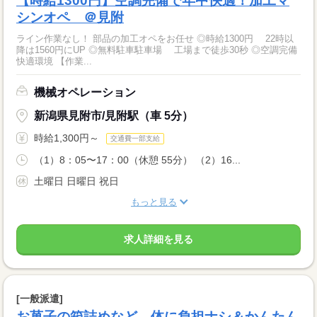
【時給1300円】空調完備で年中快適！加工マ
シンオペ ＠見附
ライン作業なし！ 部品の加工オペをお任せ ◎時給1300円 22時以
降は1560円にUP ◎無料駐車駐車場 工場まで徒歩30秒 ◎空調完備
快適環境 【作業...
機械オペレーション
新潟県見附市/見附駅（車 5分）
時給1,300円～
交通費一部支給
（1）8：05〜17：00（休憩 55分） （2）16...
土曜日 日曜日 祝日
もっと見る
求人詳細を見る
[一般派遣]
お菓子の箱詰めなど、体に負担ナシ＆かんたん