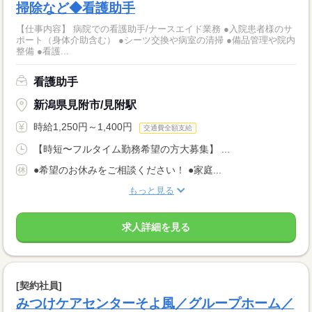
掃除など◆看護助手
【仕事内容】 病院での看護助手/ナースエイド業務 ●入院患者様のサ
ポート（身体介助含む） ●シーツ交換や病室の清掃 ●備品管理や院内
整備 ●看護...
看護助手
新潟県見附市/見附駅
時給1,250円～1,400円
交通費全額支給
【時短〜フルタイム勤務希望の方大募集】 ...
●希望のお休みをご相談ください！ ●家庭...
もっと見る
求人詳細を見る
[契約社員]
みつけケアセンターそよ風／グループホーム／