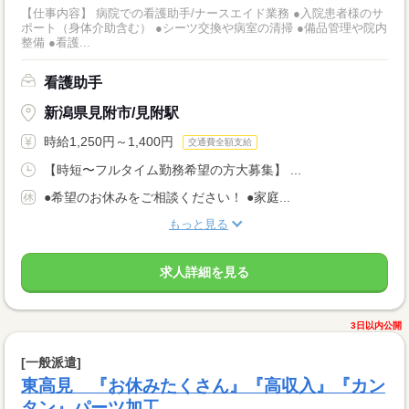
【仕事内容】 病院での看護助手/ナースエイド業務 ●入院患者様のサ
ポート（身体介助含む） ●シーツ交換や病室の清掃 ●備品管理や院内
整備 ●看護...
看護助手
新潟県見附市/見附駅
時給1,250円～1,400円
交通費全額支給
【時短〜フルタイム勤務希望の方大募集】 ...
●希望のお休みをご相談ください！ ●家庭...
もっと見る
求人詳細を見る
3日以内公開
[一般派遣]
東高見 『お休みたくさん』『高収入』『カン
タン』パーツ加工