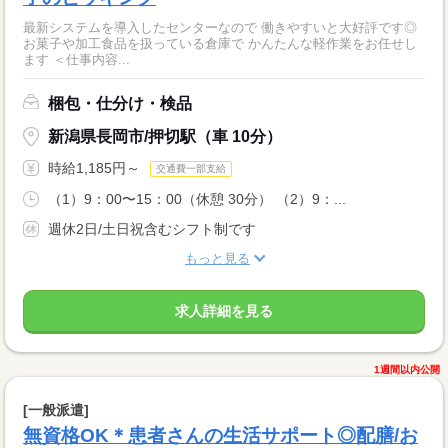
最新システムを導入したセンターなので 働きやすいと大好評です◎
お菓子や加工食品を扱っている倉庫で かんたんな軽作業をお任せし
ます ＜仕事内容...
梱包・仕分け・検品
新潟県長岡市/押切駅（車 10分）
時給1,185円～
交通費一部支給
（1）9：00〜15：00（休憩 30分） （2）9：...
週休2日/土日祝含むシフト制です
もっと見る
求人詳細を見る
1週間以内公開
[一般派遣]
無資格OK＊患者さんの生活サポート◎配膳/お