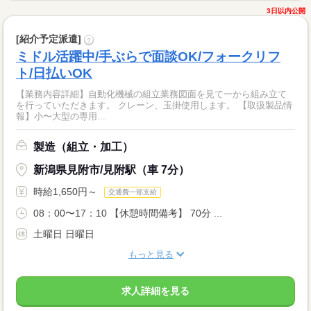
3日以内公開
[紹介予定派遣]
?
ミドル活躍中/手ぶらで面談OK/フォークリフ
ト/日払いOK
【業務内容詳細】自動化機械の組立業務図面を見て一から組み立て
を行っていただきます。 クレーン、玉掛使用します。 【取扱製品情
報】小〜大型の専用...
製造（組立・加工）
新潟県見附市/見附駅（車 7分）
時給1,650円～
交通費一部支給
08：00〜17：10 【休憩時間備考】 70分 ...
土曜日 日曜日
もっと見る
求人詳細を見る