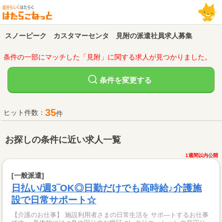
スノーピーク カスタマーセンタ 見附の派遣社員求人募集
条件の一部にマッチした「見附」に関する求人が見つかりました。
変更する
条件を
35
ヒット件数：
件
お探しの条件に近い求人一覧
1週間以内公開
[一般派遣]
日払い/週3‾OK◎日勤だけでも高時給♪介護施
設で日常サポート☆
【介護のお仕事】 施設利用者さまの日常生活を サポ―トするお仕事