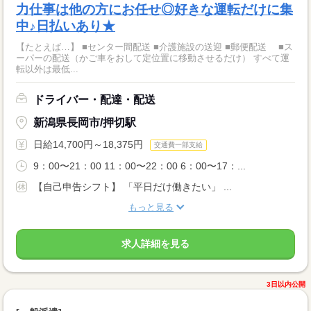
力仕事は他の方にお任せ◎好きな運転だけに集
中♪日払いあり★
【たとえば…】 ■センター間配送 ■介護施設の送迎 ■郵便配送 ■ス
ーパーの配送（かご車をおして定位置に移動させるだけ） すべて運
転以外は最低...
ドライバー・配達・配送
新潟県長岡市/押切駅
日給14,700円～18,375円
交通費一部支給
9：00〜21：00 11：00〜22：00 6：00〜17：...
【自己申告シフト】 「平日だけ働きたい」 ...
もっと見る
求人詳細を見る
3日以内公開