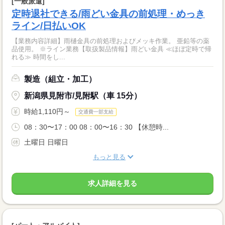
[一般派遣]
定時退社できる/雨どい金具の前処理・めっき
ライン/日払いOK
【業務内容詳細】雨樋金具の前処理およびメッキ作業。 亜鉛等の薬
品使用。 ※ライン業務【取扱製品情報】雨どい金具 ≪ほぼ定時で帰
れる≫ 時間をし...
製造（組立・加工）
新潟県見附市/見附駅（車 15分）
時給1,110円～
交通費一部支給
08：30〜17：00 08：00〜16：30 【休憩時...
土曜日 日曜日
もっと見る
求人詳細を見る