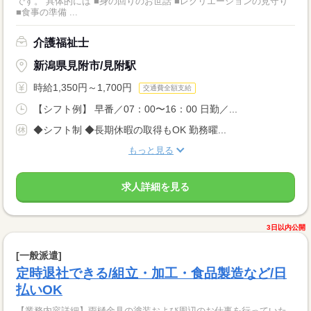
です。 具体的には ■身の回りのお世話 ■レクリエーションの見守り
■食事の準備 ...
介護福祉士
新潟県見附市/見附駅
時給1,350円～1,700円
交通費全額支給
【シフト例】 早番／07：00〜16：00 日勤／...
◆シフト制 ◆長期休暇の取得もOK 勤務曜...
もっと見る
求人詳細を見る
3日以内公開
[一般派遣]
定時退社できる/組立・加工・食品製造など/日
払いOK
【業務内容詳細】雨樋金具の塗装および周辺のお仕事を行っていた