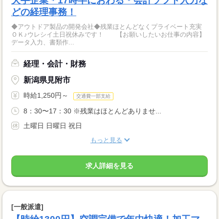
大手企業＊17時半におわる＊会計ソフト入力な
どの経理事務！
◆アウトドア製品の開発会社◆残業ほとんどなくプライベート充実
ＯＫ♪ウレシイ土日祝休みです！ 【お願いしたいお仕事の内容】
データ入力、書類作...
経理・会計・財務
新潟県見附市
時給1,250円～
交通費一部支給
8：30〜17：30 ※残業はほとんどありませ...
土曜日 日曜日 祝日
もっと見る
求人詳細を見る
[一般派遣]