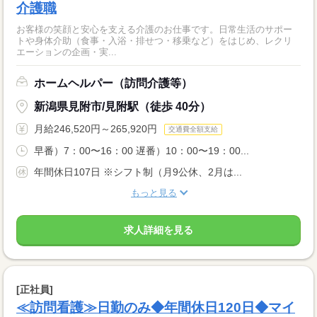
介護職
お客様の笑顔と安心を支える介護のお仕事です。日常生活のサポー
トや身体介助（食事・入浴・排せつ・移乗など）をはじめ、レクリ
エーションの企画・実...
ホームヘルパー（訪問介護等）
新潟県見附市/見附駅（徒歩 40分）
月給246,520円～265,920円
交通費全額支給
早番）7：00〜16：00 遅番）10：00〜19：00...
年間休日107日 ※シフト制（月9公休、2月は...
もっと見る
求人詳細を見る
[正社員]
≪訪問看護≫日勤のみ◆年間休日120日◆マイ