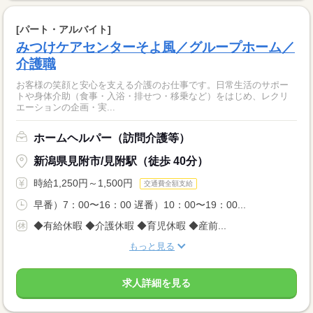
[パート・アルバイト]
みつけケアセンターそよ風／グループホーム／
介護職
お客様の笑顔と安心を支える介護のお仕事です。日常生活のサポー
トや身体介助（食事・入浴・排せつ・移乗など）をはじめ、レクリ
エーションの企画・実...
ホームヘルパー（訪問介護等）
新潟県見附市/見附駅（徒歩 40分）
時給1,250円～1,500円
交通費全額支給
早番）7：00〜16：00 遅番）10：00〜19：00...
◆有給休暇 ◆介護休暇 ◆育児休暇 ◆産前...
もっと見る
求人詳細を見る