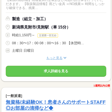
だきます。 【取扱製品情報】雨どい金具 ≪NO残業≫ 時間をしっか
り確保できる、残業...
製造（組立・加工）
新潟県見附市/見附駅（車 15分）
時給1,150円～
交通費一部支給
08：30〜17：00 08：00〜16：30 【休憩時...
土曜日 日曜日
もっと見る
求人詳細を見る
1週間以内公開
[一般派遣]
無資格/未経験OK！患者さんのサポートSTAFF
◎お部屋の清掃など◆