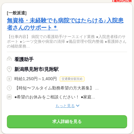
1週間以内公開
[一般派遣]
無資格・未経験でも病院ではたらける♪入院患
者さんのサポート＊
【仕事内容】 病院での看護助手/ナースエイド業務 ●入院患者様のサ
ポート ●シーツ交換や病室の清掃 ●備品管理や院内整備 ●看護師さん
の補助業務...
看護助手
新潟県見附市/見附駅
時給1,250円～1,400円
交通費全額支給
【時短〜フルタイム勤務希望の方大募集】 ...
●希望のお休みをご相談ください！ ●家庭...
もっと見る
求人詳細を見る