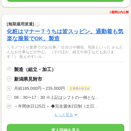
1週間以内公開
[無期雇用派遣]
?
化粧はマナー？うちは皆スッピン。通勤着も気
楽な服装でOK。製造
＼モノづくり業界でのお仕事／ 仕分けや梱包、包装といった かんた
んなお仕事などが中心。 （そのほか、組立や加工などもありま
す！） 覚えやすいル...
製造（組立・加工）
新潟県見附市
月給185,000円～235,000円
交通費全額支給
08：30〜17：30 ※上記はシフトの一例とな...
＜年間休日125日＞ ◆完全週休2日制（土日...
もっと見る
求人詳細を見る