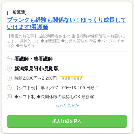
[一般派遣]
ブランクも経験も関係ない！ゆっくり成長して
いけます/看護師
【看護のお仕事】 施設利用者さまの 生活補助や健康管理をお願いし
ます。 具体的には ◆血圧測定 ◆お薬の管理や準備 ◆バイタルチェ
ック ◆発疹やケ...
看護師・准看護師
新潟県見附市/見附駅
時給2,000円～2,200円
交通費全額支給
【シフト例】 早番／07：00〜16：00 日勤／...
◆シフト制 ◆長期休暇の取得もOK 勤務曜...
もっと見る
求人詳細を見る