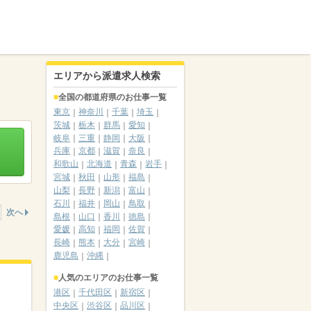
エリアから派遣求人検索
全国の都道府県のお仕事一覧
東京
神奈川
千葉
埼玉
茨城
栃木
群馬
愛知
岐阜
三重
静岡
大阪
兵庫
京都
滋賀
奈良
和歌山
北海道
青森
岩手
宮城
秋田
山形
福島
山梨
長野
新潟
富山
石川
福井
岡山
鳥取
次へ
島根
山口
香川
徳島
愛媛
高知
福岡
佐賀
長崎
熊本
大分
宮崎
鹿児島
沖縄
人気のエリアのお仕事一覧
港区
千代田区
新宿区
中央区
渋谷区
品川区