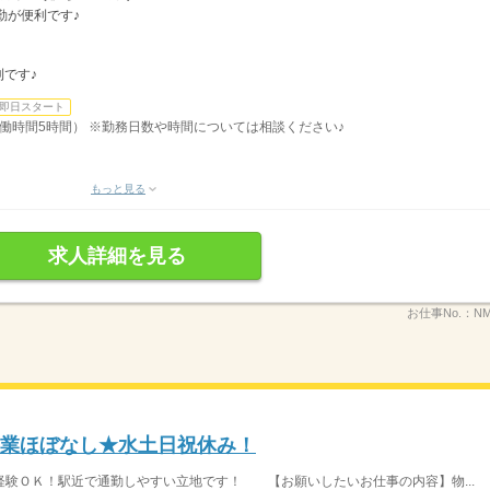
勤が便利です♪
です♪
即日スタート
、実働時間5時間） ※勤務日数や時間については相談ください♪
もっと見る
求人詳細を見る
お仕事No.：
NM
残業ほぼなし★水土日祝休み！
験ＯＫ！駅近で通勤しやすい立地です！ 【お願いしたいお仕事の内容】物...