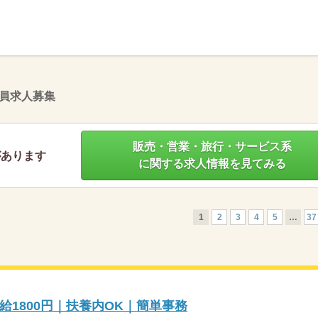
】
員求人募集
販売・営業・旅行・サービス系
があります
に関する求人情報を見てみる
1
2
3
4
5
…
37
1800円｜扶養内OK｜簡単事務