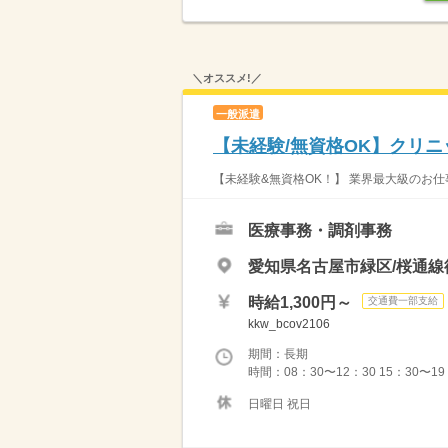
＼オススメ!／
一般派遣
【未経験/無資格OK】クリニ
【未経験&無資格OK！】 業界最大級のお仕
医療事務・調剤事務
愛知県名古屋市緑区/桜通線
時給1,300円～
交通費一部支給
kkw_bcov2106
期間：長期
時間：08：30〜12：30 15：30〜
日曜日 祝日