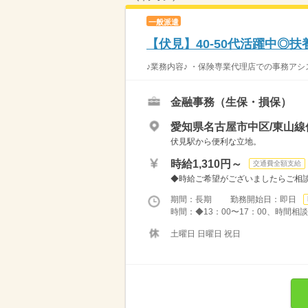
一般派遣
【伏見】40-50代活躍中◎
♪業務内容♪ ・保険専業代理店での事務アシ
金融事務（生保・損保）
愛知県名古屋市中区/東山線
伏見駅から便利な立地。
時給1,310円～
交通費全額支給
◆時給ご希望がございましたらご相談く
期間：長期 勤務開始日：即日
時間：◆13：00〜17：00、時間相
土曜日 日曜日 祝日