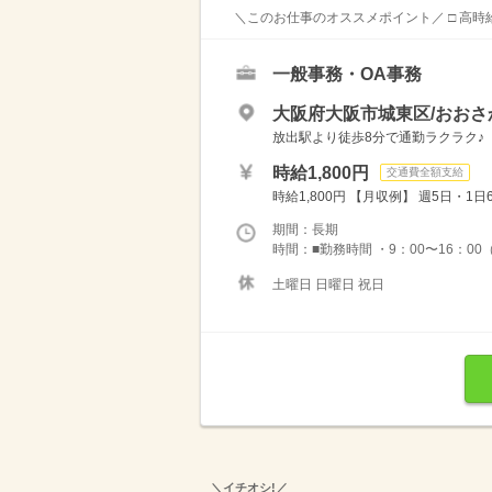
＼このお仕事のオススメポイント／ □ 高時給
一般事務・OA事務
大阪府大阪市城東区/おおさ
放出駅より徒歩8分で通勤ラクラク♪
時給1,800円
交通費全額支給
時給1,800円 【月収例】 週5日・1日
期間：長期
時間：■勤務時間 ・9：00〜16：00（
土曜日 日曜日 祝日
＼イチオシ!／