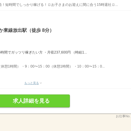
！短時間でしっかり稼げる！ □ お子さまのお迎えに間に合う15時退社 □ ...
か東線放出駅（徒歩 8分）
6時間でガッツリ稼ぎたい方 ・月収237,600円 （時給1...
休憩1時間） ・9：00〜15：00（休憩1時間） ・10：00〜15：0...
もっと見る
求人詳細を見る
お仕事No