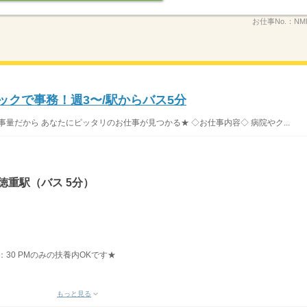
お仕事No.：
NM
ックで事務！週3〜/駅からバス5分
事量だから あなたにピッタリのお仕事が見つかる★ ◇お仕事内容◇ 病院やク...
徳重駅（バス 5分）
19：30 PMのみの扶養内OKです★
もっと見る