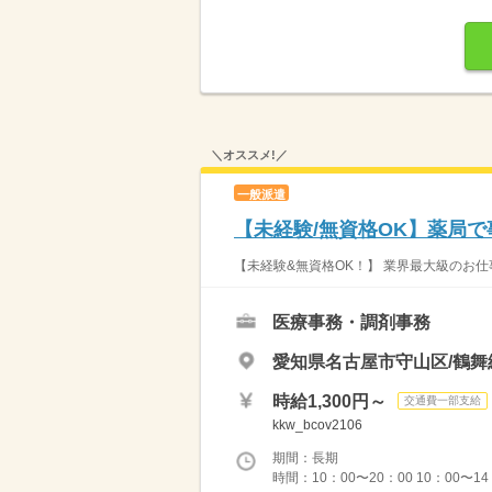
＼オススメ!／
一般派遣
【未経験/無資格OK】薬局で
【未経験&無資格OK！】 業界最大級のお仕
医療事務・調剤事務
愛知県名古屋市守山区/鶴舞
時給1,300円～
交通費一部支給
kkw_bcov2106
期間：長期
時間：10：00〜20：00 10：00