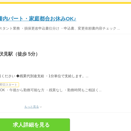
扶養内パート・家庭都合お休みOK♪
スタント業務 ・損保更改申込書仕分け ・申込書、変更依頼書内容チェック ...
伏見駅（徒歩 5分）
ださい ◆残業代別途支給 ・1分単位で支給します。...
即日スタート
談OK ・午後から勤務可能な方 ・残業なし ・勤務時間もご相談く...
もっと見る
求人詳細を見る