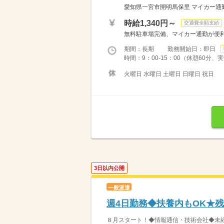
愛知県一宮市開明馬保里 マイカー通
時給1,340円～
交通費全額支給
無料駐車場完備、マイカー通勤が便利
期間：長期 勤務開始日：即日
時間：9：00‐15：00（休憩60分
火曜日 水曜日 土曜日 日曜日 祝日
3日以内公開
一般派遣
週4日勤務◆扶養内もOK★
８月スタート！◆情報通信・技術会社◆未経