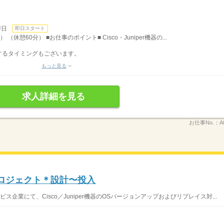
即日
即日スタート
（休憩60分） ■お仕事のポイント■ Cisco・Juniper機器の...
するタイミングもございます。
もっと見る
求人詳細を見る
お仕事No.：
A
ロジェクト＊設計〜投入
企業にて、Cisco／Juniper機器のOSバージョンアップおよびリプレイス対...