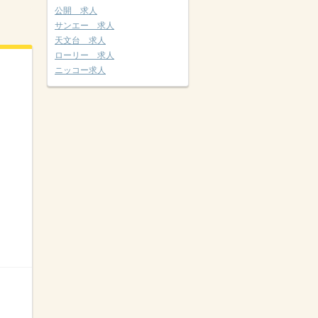
公開 求人
サンエー 求人
天文台 求人
ローリー 求人
ニッコー求人