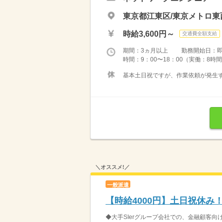
東京都江東区/東京メトロ東
時給3,600円～
交通費全額支給
期間：3ヵ月以上 勤務開始日：
時間：9：00〜18：00（実働：8時間） 
基本土日祝ですが、作業依頼が発生
＼オススメ!／
一般派遣
【時給4000円】土日祝休み
◆大手SIerグループ会社での、金融顧客向けD