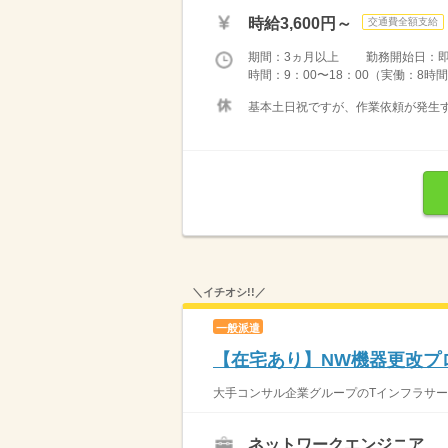
時給3,600円～
交通費全額支給
期間：3ヵ月以上 勤務開始日：
時間：9：00〜18：00（実働：8時間） 
基本土日祝ですが、作業依頼が発生
＼イチオシ!!／
一般派遣
【在宅あり】NW機器更改プ
大手コンサル企業グループのTインフラサービス
ネットワークエンジニア