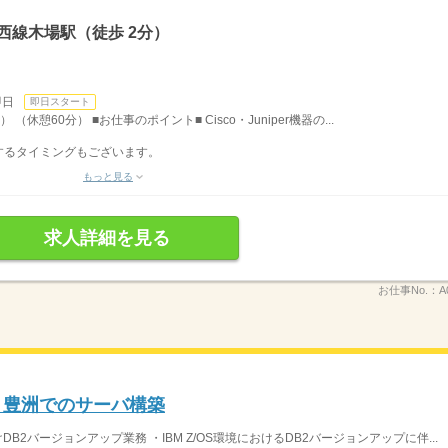
西線木場駅（徒歩 2分）
即日
即日スタート
（休憩60分） ■お仕事のポイント■ Cisco・Juniper機器の...
するタイミングもございます。
もっと見る
求人詳細を見る
お仕事No.：
A
！豊洲でのサーバ構築
B2バージョンアップ業務 ・IBM Z/OS環境におけるDB2バージョンアップに伴...