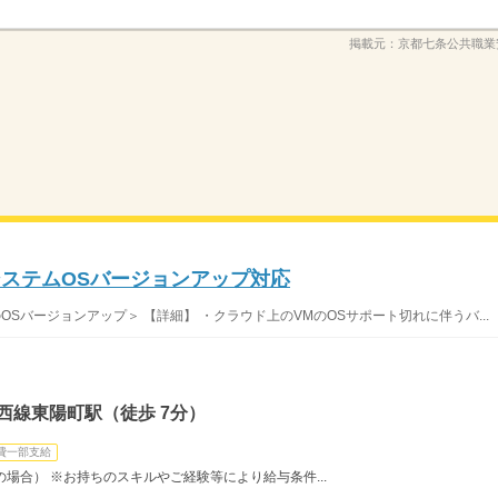
掲載元：
京都七条公共職業
システムOSバージョンアップ対応
OSバージョンアップ＞ 【詳細】 ・クラウド上のVMのOSサポート切れに伴うバ...
西線東陽町駅（徒歩 7分）
費一部支給
時間の場合） ※お持ちのスキルやご経験等により給与条件...