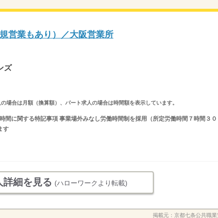
規営業もあり）／大阪営業所
ンズ
ルタイム求人の場合は月額（換算額）、パート求人の場合は時間額を表示しています。
 就業時間に関する特記事項 事業場外みなし労働時間制を採用（所定労働時間７時間３０
ます
人詳細を見る
(ハローワークより転載)
掲載元：
京都七条公共職業