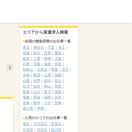
エリアから派遣求人検索
全国の都道府県のお仕事一覧
東京
神奈川
千葉
埼玉
茨城
栃木
群馬
愛知
岐阜
三重
静岡
大阪
兵庫
京都
滋賀
奈良
1
和歌山
北海道
青森
岩手
宮城
秋田
山形
福島
山梨
長野
新潟
富山
石川
福井
岡山
鳥取
島根
山口
香川
徳島
愛媛
高知
福岡
佐賀
長崎
熊本
大分
宮崎
鹿児島
沖縄
人気のエリアのお仕事一覧
港区
千代田区
新宿区
中央区
渋谷区
品川区