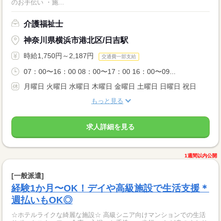
のお手伝い ・施...
介護福祉士
神奈川県横浜市港北区/日吉駅
時給1,750円～2,187円
交通費一部支給
07：00〜16：00 08：00〜17：00 16：00〜09...
月曜日 火曜日 水曜日 木曜日 金曜日 土曜日 日曜日 祝日
もっと見る
求人詳細を見る
1週間以内公開
[一般派遣]
経験1か月〜OK！デイや高級施設で生活支援＊
週払いもOK◎
☆ホテルライクな綺麗な施設☆ 高級シニア向けマンションでの生活