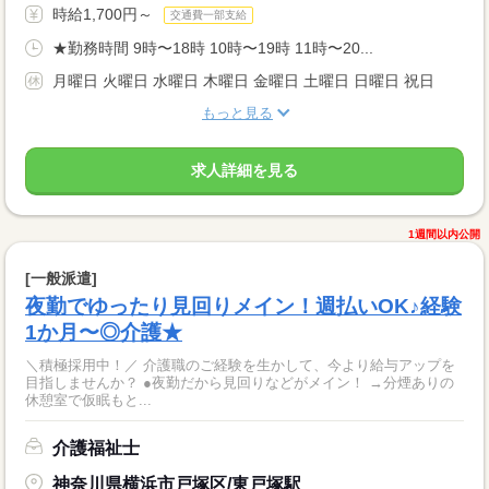
時給1,700円～
交通費一部支給
★勤務時間 9時〜18時 10時〜19時 11時〜20...
月曜日 火曜日 水曜日 木曜日 金曜日 土曜日 日曜日 祝日
もっと見る
求人詳細を見る
1週間以内公開
[一般派遣]
夜勤でゆったり見回りメイン！週払いOK♪経験
1か月〜◎介護★
＼積極採用中！／ 介護職のご経験を生かして、今より給与アップを
目指しませんか？ ●夜勤だから見回りなどがメイン！ →分煙ありの
休憩室で仮眠もと...
介護福祉士
神奈川県横浜市戸塚区/東戸塚駅