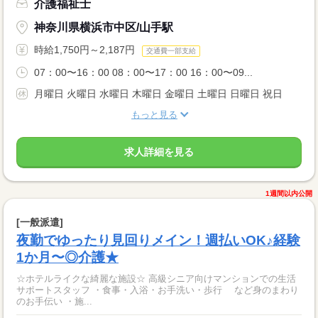
介護福祉士
神奈川県横浜市中区/山手駅
時給1,750円～2,187円
交通費一部支給
07：00〜16：00 08：00〜17：00 16：00〜09...
月曜日 火曜日 水曜日 木曜日 金曜日 土曜日 日曜日 祝日
もっと見る
求人詳細を見る
1週間以内公開
[一般派遣]
夜勤でゆったり見回りメイン！週払いOK♪経験
1か月〜◎介護★
☆ホテルライクな綺麗な施設☆ 高級シニア向けマンションでの生活
サポートスタッフ ・食事・入浴・お手洗い・歩行 など身のまわり
のお手伝い ・施...