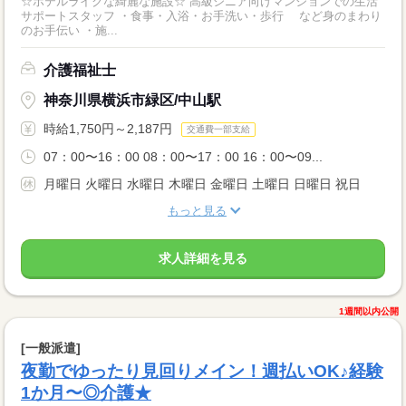
☆ホテルライクな綺麗な施設☆ 高級シニア向けマンションでの生活
サポートスタッフ ・食事・入浴・お手洗い・歩行 など身のまわり
のお手伝い ・施...
介護福祉士
神奈川県横浜市緑区/中山駅
時給1,750円～2,187円
交通費一部支給
07：00〜16：00 08：00〜17：00 16：00〜09...
月曜日 火曜日 水曜日 木曜日 金曜日 土曜日 日曜日 祝日
もっと見る
求人詳細を見る
1週間以内公開
[一般派遣]
夜勤でゆったり見回りメイン！週払いOK♪経験
1か月〜◎介護★