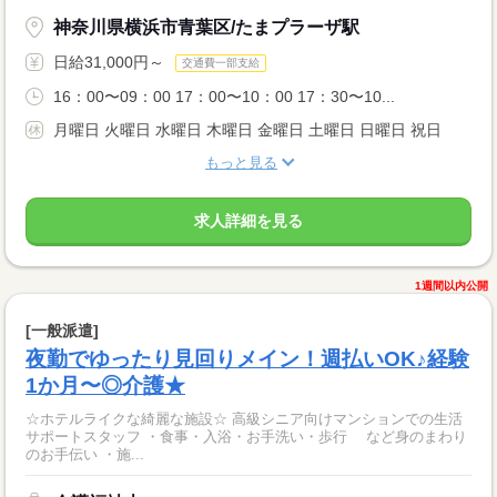
神奈川県横浜市青葉区/たまプラーザ駅
日給31,000円～
交通費一部支給
16：00〜09：00 17：00〜10：00 17：30〜10...
月曜日 火曜日 水曜日 木曜日 金曜日 土曜日 日曜日 祝日
もっと見る
求人詳細を見る
1週間以内公開
[一般派遣]
夜勤でゆったり見回りメイン！週払いOK♪経験
1か月〜◎介護★
☆ホテルライクな綺麗な施設☆ 高級シニア向けマンションでの生活
サポートスタッフ ・食事・入浴・お手洗い・歩行 など身のまわり
のお手伝い ・施...