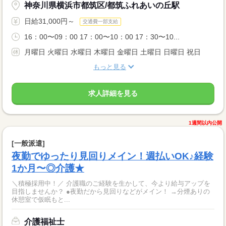
神奈川県横浜市都筑区/都筑ふれあいの丘駅
日給31,000円～
交通費一部支給
16：00〜09：00 17：00〜10：00 17：30〜10...
月曜日 火曜日 水曜日 木曜日 金曜日 土曜日 日曜日 祝日
もっと見る
求人詳細を見る
1週間以内公開
[一般派遣]
夜勤でゆったり見回りメイン！週払いOK♪経験
1か月〜◎介護★
＼積極採用中！／ 介護職のご経験を生かして、今より給与アップを
目指しませんか？ ●夜勤だから見回りなどがメイン！ →分煙ありの
休憩室で仮眠もと...
介護福祉士