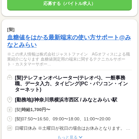
応募する（バイトル求人）
[契]
血糖値をはかる最新端末の使い方サポート@み
なとみらい
※この求人情報は株式会社ジャストファイン AGオフィスによる職
業紹介になります 血糖値測定用の端末に関するテクニカルサポー
ト・カスタマーサポー...
[契]テレフォンオペレーター(テレオペ)、一般事務
職、データ入力、タイピング(PC・パソコン・イン
ターネット)
[勤務地]/神奈川県横浜市西区 / みなとみらい駅
[契]
時給1,700円〜
[契]07:50〜16:50、09:00〜18:00、11:00〜20:00
日曜日休み ※土曜日が祝日の場合はお休みとなります。 ■土曜日固定休み（平日のみ勤務）相談OK！ ■月曜日以外は固定休みも相談可能◎
もっと見る