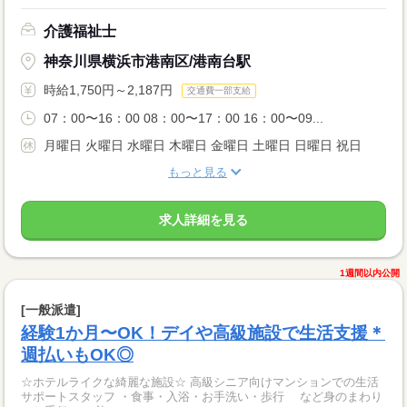
介護福祉士
神奈川県横浜市港南区/港南台駅
時給1,750円～2,187円
交通費一部支給
07：00〜16：00 08：00〜17：00 16：00〜09...
月曜日 火曜日 水曜日 木曜日 金曜日 土曜日 日曜日 祝日
もっと見る
求人詳細を見る
1週間以内公開
[一般派遣]
経験1か月〜OK！デイや高級施設で生活支援＊
週払いもOK◎
☆ホテルライクな綺麗な施設☆ 高級シニア向けマンションでの生活
サポートスタッフ ・食事・入浴・お手洗い・歩行 など身のまわり