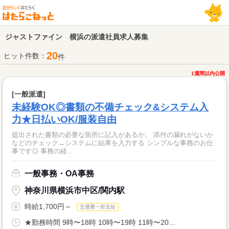
ジャストファイン 横浜の派遣社員求人募集
20
ヒット件数：
件
1週間以内公開
[一般派遣]
未経験OK◎書類の不備チェック&システム入
力★日払いOK/服装自由
提出された書類の必要な箇所に記入があるか、 添付の漏れがないか
などのチェック→システムに結果を入力する シンプルな事務のお仕
事です◎ 事務の経...
一般事務・OA事務
神奈川県横浜市中区/関内駅
時給1,700円～
交通費一部支給
★勤務時間 9時〜18時 10時〜19時 11時〜20...