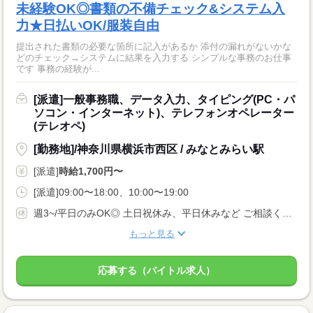
未経験OK◎書類の不備チェック&システム入
力★日払いOK/服装自由
提出された書類の必要な箇所に記入があるか 添付の漏れがないかな
どのチェック→システムに結果を入力する シンプルな事務のお仕事
です 事務の経験が...
[派遣]一般事務職、データ入力、タイピング(PC・パ
ソコン・インターネット)、テレフォンオペレーター
(テレオペ)
[勤務地]/神奈川県横浜市西区 / みなとみらい駅
[派遣]
時給1,700円〜
[派遣]09:00〜18:00、10:00〜19:00
週3~/平日のみOK◎ 土日祝休み、平日休みなど ご相談ください！
もっと見る
応募する（バイトル求人）