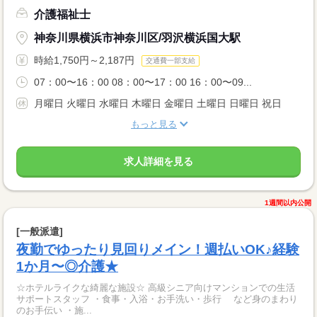
介護福祉士
神奈川県横浜市神奈川区/羽沢横浜国大駅
時給1,750円～2,187円
交通費一部支給
07：00〜16：00 08：00〜17：00 16：00〜09...
月曜日 火曜日 水曜日 木曜日 金曜日 土曜日 日曜日 祝日
もっと見る
求人詳細を見る
1週間以内公開
[一般派遣]
夜勤でゆったり見回りメイン！週払いOK♪経験
1か月〜◎介護★
☆ホテルライクな綺麗な施設☆ 高級シニア向けマンションでの生活
サポートスタッフ ・食事・入浴・お手洗い・歩行 など身のまわり
のお手伝い ・施...