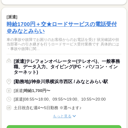
[派遣]
時給1700円＋交★ロードサービスの電話受付
＠みなとみらい
車の事故や故障でお困りのお客様からのお電話を受け 状況確認や担
当部署への引き継ぎを行うロードサービス受付業務です 具体的には
・事故や故障に関...
[派遣]テレフォンオペレーター(テレオペ)、一般事務
職、データ入力、タイピング(PC・パソコン・イン
ターネット)
[勤務地]/神奈川県横浜市西区 / みなとみらい駅
[派遣]
時給1,700円〜
[派遣]08:55〜18:00、09:55〜19:00、10:55〜20:00
土日祝含む週4〜5日勤務 ※選べます♪
もっと見る