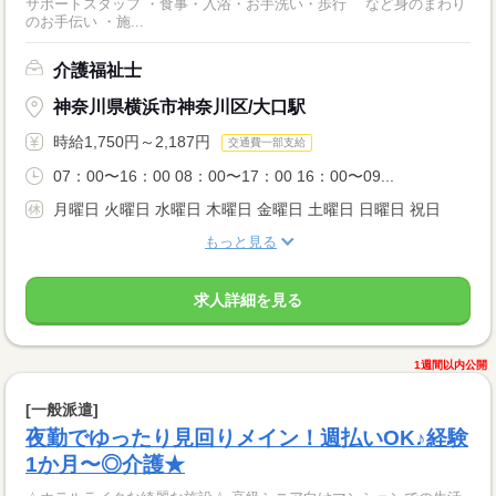
サポートスタッフ ・食事・入浴・お手洗い・歩行 など身のまわり
のお手伝い ・施...
介護福祉士
神奈川県横浜市神奈川区/大口駅
時給1,750円～2,187円
交通費一部支給
07：00〜16：00 08：00〜17：00 16：00〜09...
月曜日 火曜日 水曜日 木曜日 金曜日 土曜日 日曜日 祝日
もっと見る
求人詳細を見る
1週間以内公開
[一般派遣]
夜勤でゆったり見回りメイン！週払いOK♪経験
1か月〜◎介護★