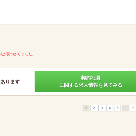
】
人が見つかりました。
契約社員
があります
に関する求人情報を見てみる
1
2
3
4
5
…
9