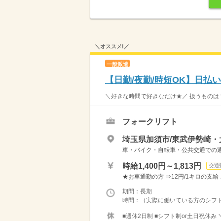
＼オススメ!／
一般派遣
【日勤/夜勤/時短OK】日
＼好きな時間で好きなだけ★／ 扱うものは？ 
フォークリフト
埼玉県加須市/東武伊勢崎・
車・バイク・自転車・公共交通での
時給1,400円～1,813円
交通
★お車通勤の方 ⇒12円/1キロの支
期間：長期
時間：（実際に働いている方のシフト） ・19
■週休2日制 ■シフト制or土日祝休み 