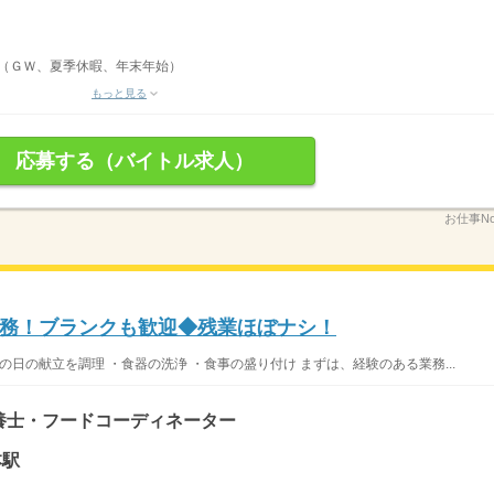
り（ＧＷ、夏季休暇、年末年始）
もっと見る
応募する（バイトル求人）
お仕事No
務！ブランクも歓迎◆残業ほぼナシ！
の日の献立を調理 ・食器の洗浄 ・食事の盛り付け まずは、経験のある業務...
養士・フードコーディネーター
本駅