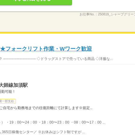
お仕事No.：
250819_シャープグリ
払い★フォークリフト作業・Wワーク歓迎
──────────── ◇ドラッグストアで売っている商品 ◇洋服な...
大師線加須駅
通勤可能！
費一部支給
給 ご自宅から勤務地までの往復距離にて計算します※規定...
：00〜24：00 ・18：00〜23：00 ・08：00〜17：00 ...
＼365日稼働センター／ ※お休みはシフト制ですが ...