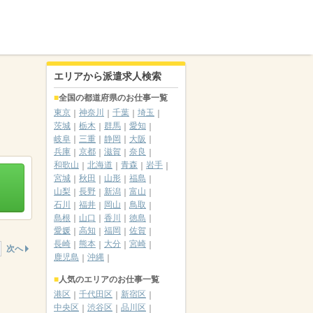
エリアから派遣求人検索
全国の都道府県のお仕事一覧
東京
神奈川
千葉
埼玉
茨城
栃木
群馬
愛知
岐阜
三重
静岡
大阪
兵庫
京都
滋賀
奈良
和歌山
北海道
青森
岩手
宮城
秋田
山形
福島
山梨
長野
新潟
富山
石川
福井
岡山
鳥取
島根
山口
香川
徳島
愛媛
高知
福岡
佐賀
長崎
熊本
大分
宮崎
次へ
鹿児島
沖縄
人気のエリアのお仕事一覧
港区
千代田区
新宿区
中央区
渋谷区
品川区