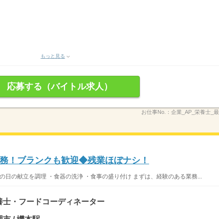
もっと見る
応募する（バイトル求人）
お仕事No.：
企業_AP_栄養士_最
務！ブランクも歓迎◆残業ほぼナシ！
の日の献立を調理 ・食器の洗浄 ・食事の盛り付け まずは、経験のある業務...
養士・フードコーディネーター