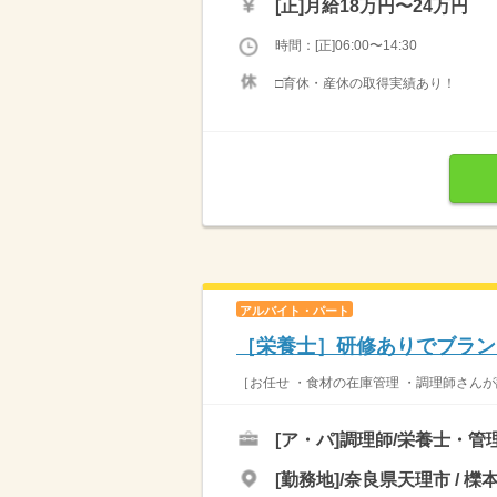
[正]
月給18万円〜24万円
時間：[正]06:00〜14:30
□育休・産休の取得実績あり！
アルバイト・パート
［栄養士］研修ありでブラン
［お任せ ・食材の在庫管理 ・調理師さんが
[ア・パ]
調理師/栄養士・管
[勤務地]/奈良県天理市 / 櫟