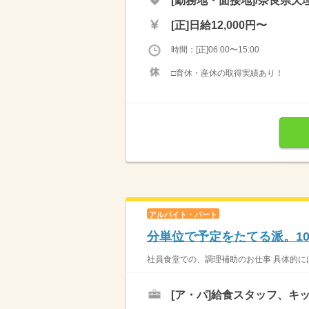
[勤務地・面接地]/奈良県天理
[正]
日給12,000円〜
時間：[正]06:00〜15:00
□育休・産休の取得実績あり！
アルバイト・パート
分単位で予定をたてる派。1
社員食堂での、調理補助のお仕事 具体的には
[ア・パ]
給食スタッフ、キ