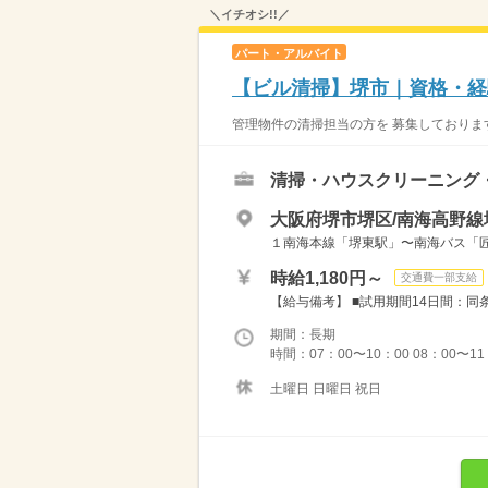
＼イチオシ!!／
パート・アルバイト
【ビル清掃】堺市｜資格・経
管理物件の清掃担当の方を 募集しております
清掃・ハウスクリーニング
大阪府堺市堺区/南海高野線
１南海本線「堺東駅」〜南海バス「匠町
時給1,180円～
交通費一部支給
【給与備考】 ■試用期間14日間：同条
期間：長期
時間：07：00〜10：00 08：00〜
土曜日 日曜日 祝日