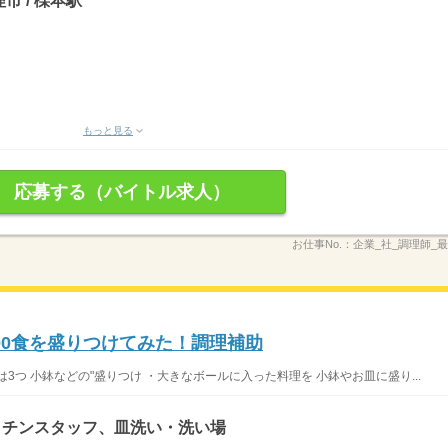
市 / 櫟本駅
もっと見る
応募する（バイトル求人）
お仕事No.：
企業_社_調理師_最
00食を盛りつけてみた！調理補助
3つ 小鉢などの"盛りつけ ・大きなボールに入った料理を 小鉢やお皿に盛り...
ッチンスタッフ、皿洗い・洗い場