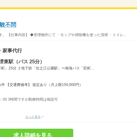
験不問
。 【仕事内容】 ◆管理物件にて ・モップや掃除機を使った清掃 ・トイレ...
・家事代行
堺東駅（バス 25分）
」25分 ２地下鉄「住之江公園駅」〜南海バス「匠町...
件 【交通費備考】 規定あり（月上限150,000円）
11：00 3時間ですが勤務時間は相談可
もっと見る
求人詳細を見る