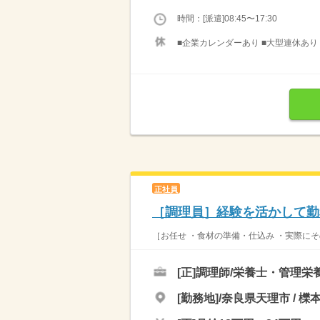
時間：[派遣]08:45〜17:30
■企業カレンダーあり ■大型連休あ
正社員
［調理員］経験を活かして勤
［お任せ ・食材の準備・仕込み ・実際にそ
[正]
調理師/栄養士・管理栄
[勤務地]/奈良県天理市 / 櫟