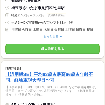
看護師・准看護師
埼玉県さいたま市見沼区/七里駅
時給2,400円～3,000円
交通費全額支給
≪週3〜OK/実働5h〜/希望シフト制≫ ［例...
月曜日 火曜日 水曜日 木曜日 金曜日 土曜日 日曜日 祝日
もっと見る
求人詳細を見る
[契約社員]
【汎用機SE】平均63歳★最高66歳★年齢不
問、経験重視★即日〜可
【仕事内容】 COBOLやPL/I、RPG（AS400）などの言語を用いた
汎用系・オープン系システム開発業務となります。 《業種業界は
様々！》 情報通信・金融...
SE・プログラマ（汎用系）