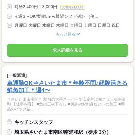
時給2,400円～3,000円
交通費全額支給
≪週3〜OK/実働5h〜/希望シフト制≫ ［例...
月曜日 火曜日 水曜日 木曜日 金曜日 土曜日 日曜日 祝日
もっと見る
求人詳細を見る
[一般派遣]
車通勤OK⇒さいたま市＊年齢不問♪経験活きる
鮮魚加工＊週4〜
＊さいたま市南区＊ 駅前の大手スーパーで安定的に働こう！＠南浦
和 【仕事内容】 ■魚の三枚下ろし ■切身やお刺身などへの加工 ■商
品のパック詰...
キッチンスタッフ
埼玉県さいたま市南区/南浦和駅（徒歩 3分）