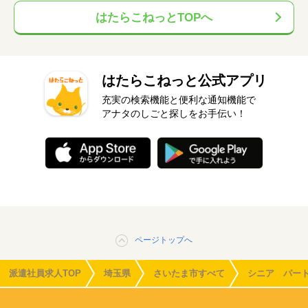
はたらこねっとTOPへ
はたらこねっと公式アプリ
充実の検索機能と便利な通知機能で
アナタのしごと探しをお手伝い！
ページトップへ
派遣社員求人TOP
埼玉県
さいたま市すべて
シニア パー