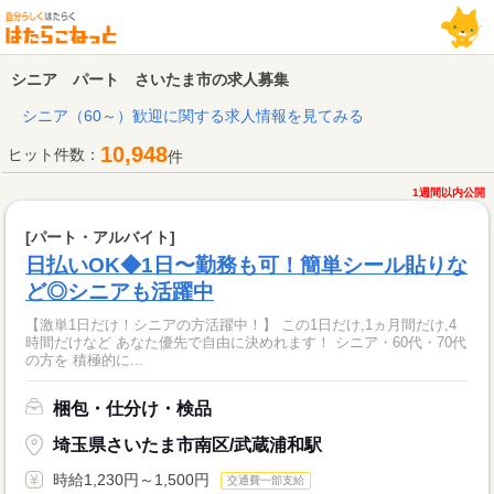
シニア パート さいたま市の求人募集
シニア（60～）歓迎に関する求人情報を見てみる
10,948
ヒット件数：
件
1週間以内公開
[パート・アルバイト]
日払いOK◆1日〜勤務も可！簡単シール貼りな
ど◎シニアも活躍中
【激単1日だけ！シニアの方活躍中！】 この1日だけ,1ヵ月間だけ,4
時間だけなど あなた優先で自由に決めれます！ シニア・60代・70代
の方を 積極的に...
梱包・仕分け・検品
埼玉県さいたま市南区/武蔵浦和駅
時給1,230円～1,500円
交通費一部支給