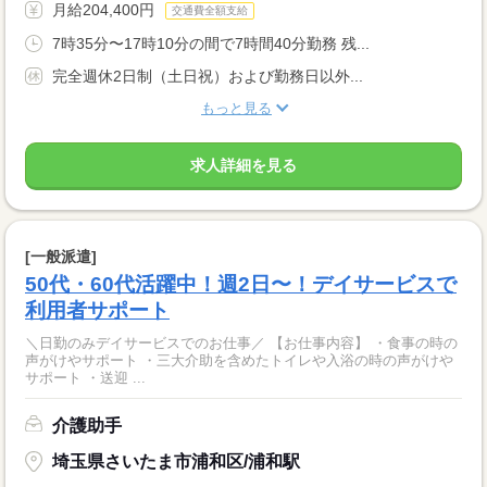
月給204,400円
交通費全額支給
7時35分〜17時10分の間で7時間40分勤務 残...
完全週休2日制（土日祝）および勤務日以外...
もっと見る
求人詳細を見る
[一般派遣]
50代・60代活躍中！週2日〜！デイサービスで
利用者サポート
＼日勤のみデイサービスでのお仕事／ 【お仕事内容】 ・食事の時の
声がけやサポート ・三大介助を含めたトイレや入浴の時の声がけや
サポート ・送迎 ...
介護助手
埼玉県さいたま市浦和区/浦和駅