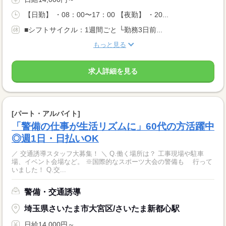
【日勤】 ・08：00〜17：00 【夜勤】 ・20...
■シフトサイクル：1週間ごと └勤務3日前...
もっと見る
求人詳細を見る
[パート・アルバイト]
「警備の仕事が生活リズムに」60代の方活躍中
◎週1日・日払いOK
／ 交通誘導スタッフ大募集！ ＼ Q.働く場所は？ 工事現場や駐車
場、イベント会場など。 ※国際的なスポーツ大会の警備も 行って
いました！ Q.交...
警備・交通誘導
埼玉県さいたま市大宮区/さいたま新都心駅
日給14,000円～