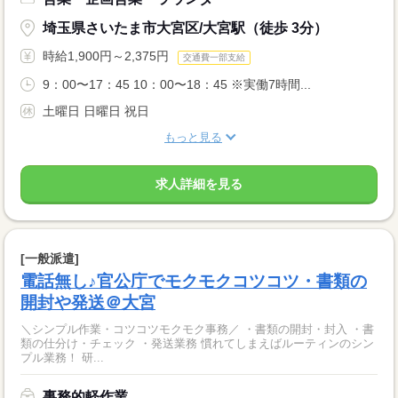
埼玉県さいたま市大宮区/大宮駅（徒歩 3分）
時給1,900円～2,375円
交通費一部支給
9：00〜17：45 10：00〜18：45 ※実働7時間...
土曜日 日曜日 祝日
もっと見る
求人詳細を見る
[一般派遣]
電話無し♪官公庁でモクモクコツコツ・書類の
開封や発送＠大宮
＼シンプル作業・コツコツモクモク事務／ ・書類の開封・封入 ・書
類の仕分け・チェック ・発送業務 慣れてしまえばルーティンのシン
プル業務！ 研...
事務的軽作業