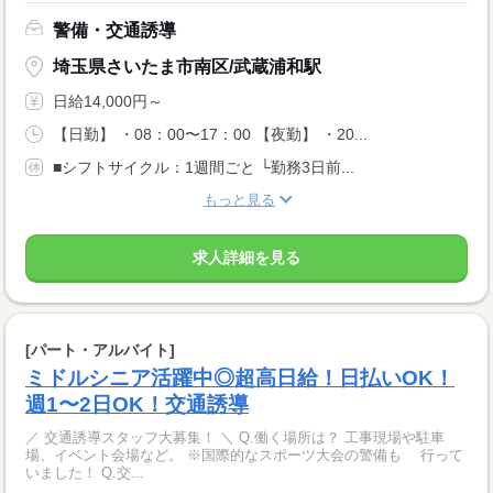
警備・交通誘導
埼玉県さいたま市南区/武蔵浦和駅
日給14,000円～
【日勤】 ・08：00〜17：00 【夜勤】 ・20...
■シフトサイクル：1週間ごと └勤務3日前...
もっと見る
求人詳細を見る
[パート・アルバイト]
ミドルシニア活躍中◎超高日給！日払いOK！
週1〜2日OK！交通誘導
／ 交通誘導スタッフ大募集！ ＼ Q.働く場所は？ 工事現場や駐車
場、イベント会場など。 ※国際的なスポーツ大会の警備も 行って
いました！ Q.交...