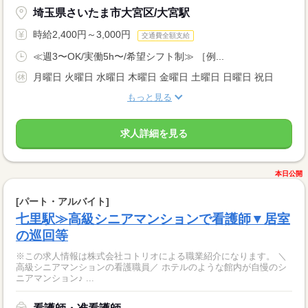
埼玉県さいたま市大宮区/大宮駅
時給2,400円～3,000円
交通費全額支給
≪週3〜OK/実働5h〜/希望シフト制≫ ［例...
月曜日 火曜日 水曜日 木曜日 金曜日 土曜日 日曜日 祝日
もっと見る
求人詳細を見る
本日公開
[パート・アルバイト]
七里駅≫高級シニアマンションで看護師▼居室
の巡回等
※この求人情報は株式会社コトリオによる職業紹介になります。 ＼
高級シニアマンションの看護職員／ ホテルのような館内が自慢のシ
ニアマンション♪ ...