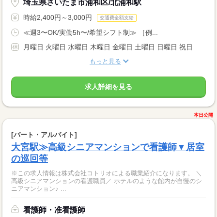
埼玉県さいたま市浦和区/北浦和駅
時給2,400円～3,000円
交通費全額支給
≪週3〜OK/実働5h〜/希望シフト制≫ ［例...
月曜日 火曜日 水曜日 木曜日 金曜日 土曜日 日曜日 祝日
もっと見る
求人詳細を見る
本日公開
[パート・アルバイト]
大宮駅≫高級シニアマンションで看護師▼居室
の巡回等
※この求人情報は株式会社コトリオによる職業紹介になります。 ＼
高級シニアマンションの看護職員／ ホテルのような館内が自慢のシ
ニアマンション♪ ...
看護師・准看護師