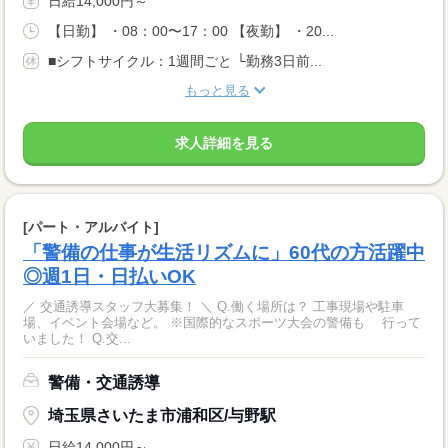
日給14,000円～
【日勤】 ・08：00〜17：00 【夜勤】 ・20...
■シフトサイクル：1週間ごと └勤務3日前...
もっと見る
求人詳細を見る
[パート・アルバイト]
「警備の仕事が生活リズムに」60代の方活躍中
◎週1日・日払いOK
／ 交通誘導スタッフ大募集！ ＼ Q.働く場所は？ 工事現場や駐車
場、イベント会場など。 ※国際的なスポーツ大会の警備も 行って
いました！ Q.交...
警備・交通誘導
埼玉県さいたま市浦和区/与野駅
日給14,000円～