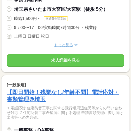
埼玉県さいたま市大宮区/大宮駅（徒歩 5分）
時給1,500円～
交通費全額支給
9：00〜17：00/実動時間7時間00分 ・残業ほ...
土曜日 日曜日 祝日
もっと見る
求人詳細を見る
[一般派遣]
【即日開始！残業なし/年齢不問】電話応対・
書類管理＠埼玉
１電話応対 住宅防音工事に関する飛行場周辺住民等からの問い合わ
せ対応 ２住宅防音工事希望届に関する処理 申請書類受理に際し届け
出者等への内容確...
一般事務・OA事務