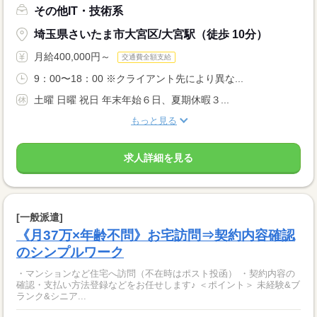
その他IT・技術系
埼玉県さいたま市大宮区/大宮駅（徒歩 10分）
月給400,000円～
交通費全額支給
9：00〜18：00 ※クライアント先により異な...
土曜 日曜 祝日 年末年始６日、夏期休暇３...
もっと見る
求人詳細を見る
[一般派遣]
《月37万×年齢不問》お宅訪問⇒契約内容確認
のシンプルワーク
・マンションなど住宅へ訪問（不在時はポスト投函） ・契約内容の
確認・支払い方法登録などをお任せします♪ ＜ポイント＞ 未経験&ブ
ランク&シニア...