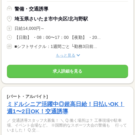
警備・交通誘導
埼玉県さいたま市中央区/北与野駅
日給14,000円～
【日勤】 ・08：00〜17：00 【夜勤】 ・20...
■シフトサイクル：1週間ごと └勤務3日前...
もっと見る
求人詳細を見る
[パート・アルバイト]
ミドルシニア活躍中◎超高日給！日払いOK！
週1〜2日OK！交通誘導
／ 交通誘導スタッフ大募集！ ＼ Q.働く場所は？ 工事現場や駐車
場、イベント会場など。 ※国際的なスポーツ大会の警備も 行って
いました！ Q.交...