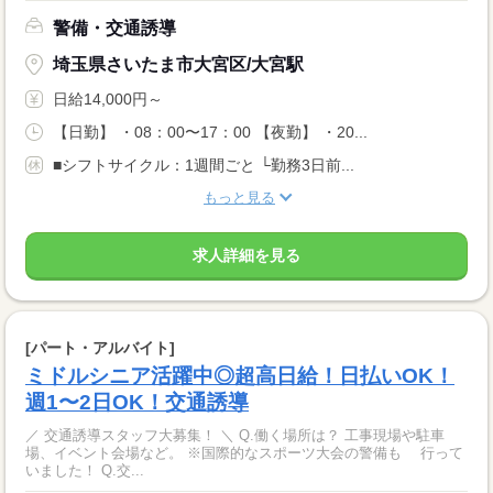
警備・交通誘導
埼玉県さいたま市大宮区/大宮駅
日給14,000円～
【日勤】 ・08：00〜17：00 【夜勤】 ・20...
■シフトサイクル：1週間ごと └勤務3日前...
もっと見る
求人詳細を見る
[パート・アルバイト]
ミドルシニア活躍中◎超高日給！日払いOK！
週1〜2日OK！交通誘導
／ 交通誘導スタッフ大募集！ ＼ Q.働く場所は？ 工事現場や駐車
場、イベント会場など。 ※国際的なスポーツ大会の警備も 行って
いました！ Q.交...