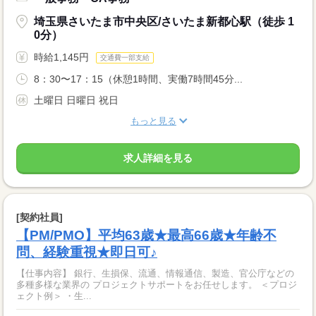
埼玉県さいたま市中央区/さいたま新都心駅（徒歩 1
0分）
時給1,145円
交通費一部支給
8：30〜17：15（休憩1時間、実働7時間45分...
土曜日 日曜日 祝日
もっと見る
求人詳細を見る
[契約社員]
【PM/PMO】平均63歳★最高66歳★年齢不
問、経験重視★即日可♪
【仕事内容】 銀行、生損保、流通、情報通信、製造、官公庁などの
多種多様な業界の プロジェクトサポートをお任せします。 ＜プロジ
ェクト例＞ ・生...