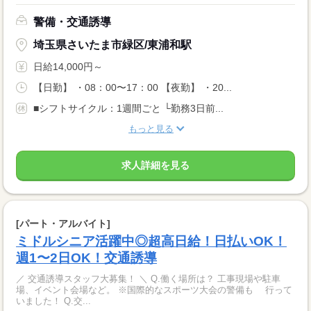
警備・交通誘導
埼玉県さいたま市緑区/東浦和駅
日給14,000円～
【日勤】 ・08：00〜17：00 【夜勤】 ・20...
■シフトサイクル：1週間ごと └勤務3日前...
もっと見る
求人詳細を見る
[パート・アルバイト]
ミドルシニア活躍中◎超高日給！日払いOK！
週1〜2日OK！交通誘導
／ 交通誘導スタッフ大募集！ ＼ Q.働く場所は？ 工事現場や駐車
場、イベント会場など。 ※国際的なスポーツ大会の警備も 行って
いました！ Q.交...