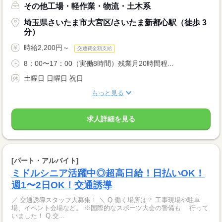
その他工場・軽作業・物流・土木系
埼玉県さいたま市大宮区/さいたま新都心駅（徒歩 3
分）
時給2,200円～
交通費全額支給
8：00〜17：00（実働8時間）残業月20時間程...
土曜日 日曜日 祝日
もっと見る
求人詳細を見る
[パート・アルバイト]
ミドルシニア活躍中◎超高日給！日払いOK！
週1〜2日OK！交通誘導
／ 交通誘導スタッフ大募集！ ＼ Q.働く場所は？ 工事現場や駐車
場、イベント会場など。 ※国際的なスポーツ大会の警備も 行って
いました！ Q.交...