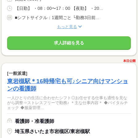
【日勤】 ・08：00〜17：00 【夜勤】 ・20...
■シフトサイクル：1週間ごと └勤務3日前...
もっと見る
求人詳細を見る
本日公開
[一般派遣]
東岩槻駅＊16時帰宅も可♪シニア向けマンショ
ンの看護師
一人ひとりの生活に合わせたシフト◎お任せする仕事も適性を見な
がら調整⇒ストレスフリーで勤務♪ ＊主な仕事内容＊ ◆バイタルチ
ェック ◆服薬管理...
看護師・准看護師
埼玉県さいたま市岩槻区/東岩槻駅