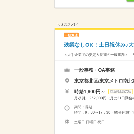
＼オススメ!／
一般派遣
残業なしOK！土日祝休み♪
＜大手企業での安定＆長期の一般事務＞ ・専
一般事務・OA事務
東京都北区/東京メトロ南北
時給1,600円～
交通費全額支給
月収例） 252,000円（月に21日勤務の
期間：長期
時間：9：00〜17：30（60分休憩）
土曜日 日曜日 祝日