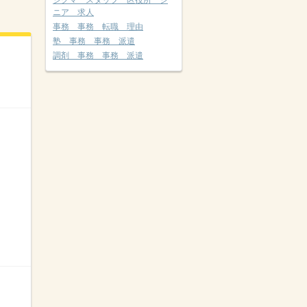
シグマ スタッフ 区役所 シ
ニア 求人
事務 事務 転職 理由
塾 事務 事務 派遣
調剤 事務 事務 派遣