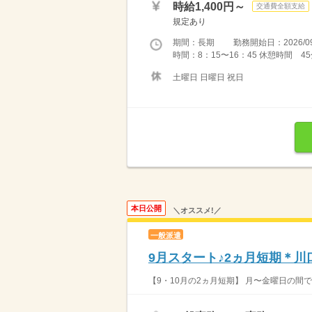
時給1,400円～
交通費全額支給
規定あり
期間：長期 勤務開始日：2026/09
時間：8：15〜16：45 休憩時間 
土曜日 日曜日 祝日
本日公開
＼オススメ!／
一般派遣
9月スタート♪2ヵ月短期＊
【9・10月の2ヵ月短期】 月〜金曜日の間で