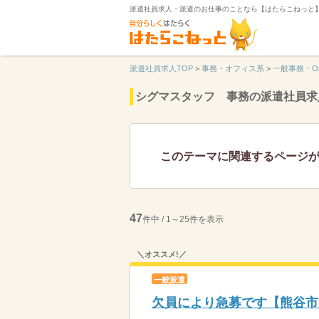
派遣社員求人・派遣のお仕事のことなら【はたらこねっと
派遣社員求人TOP
>
事務・オフィス系
>
一般事務・O
シグマスタッフ 事務の派遣社員求
このテーマに関連するページ
47
件中 / 1～25件を表示
＼オススメ!／
一般派遣
欠員により急募です【熊谷市】