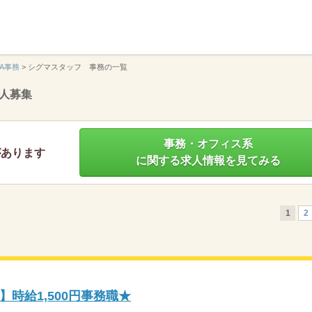
】
A事務
>
シグマスタッフ 事務の一覧
人募集
事務・オフィス系
があります
に関する求人情報を見てみる
1
2
時給1,500円事務職★