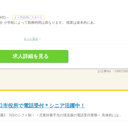
/01～
１ヶ月以内にスタート
45分 小学校によって勤務時間は異なります。 残業は基本的にあ...
もっと見る
求人詳細を見る
お仕事No.：
OB072608
川口市役所で電話受付＊シニア活躍中！
週2・3日のシフト制！ ＜児童扶養手当の現況届の電話受付業務＞ 具体的には...