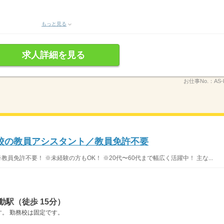
もっと見る
求人詳細を見る
お仕事No.：
AS-
校の教員アシスタント／教員免許不要
員免許不要！ ※未経験の方もOK！ ※20代〜60代まで幅広く活躍中！ 主な...
動駅（徒歩 15分）
。 勤務校は固定です。