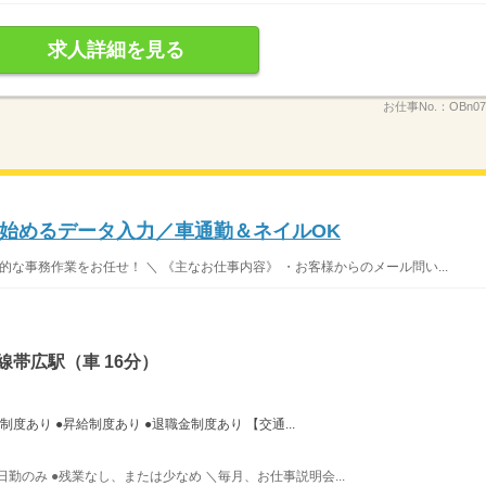
求人詳細を見る
お仕事No.：
OBn07
始めるデータ入力／車通勤＆ネイルOK
的な事務作業をお任せ！ ＼ 《主なお仕事内容》 ・お客様からのメール問い...
線帯広駅（車 16分）
制度あり ●昇給制度あり ●退職金制度あり 【交通...
 ●日勤のみ ●残業なし、または少なめ ＼毎月、お仕事説明会...