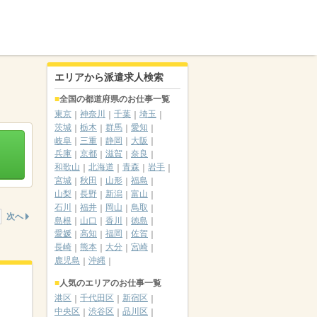
エリアから派遣求人検索
全国の都道府県のお仕事一覧
東京
神奈川
千葉
埼玉
茨城
栃木
群馬
愛知
岐阜
三重
静岡
大阪
兵庫
京都
滋賀
奈良
和歌山
北海道
青森
岩手
宮城
秋田
山形
福島
山梨
長野
新潟
富山
石川
福井
岡山
鳥取
次へ
島根
山口
香川
徳島
愛媛
高知
福岡
佐賀
長崎
熊本
大分
宮崎
鹿児島
沖縄
人気のエリアのお仕事一覧
港区
千代田区
新宿区
中央区
渋谷区
品川区