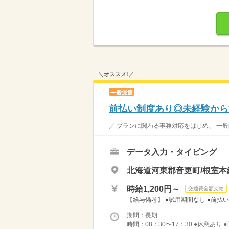
＼オススメ!／
一般派遣
前払い制度あり◎未経験から
／ プランに関わる事務対応をはじめ、 一般
データ入力・タイピング
北海道河東郡音更町/根室本
時給1,200円～
交通費全額支給
【給与備考】 ●試用期間なし ●前払い
期間：長期
時間：08：30〜17：30 ●休憩あり