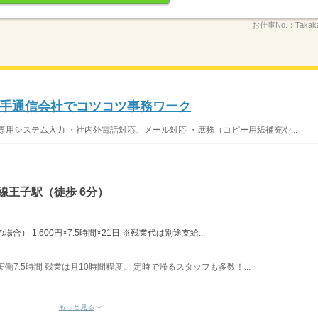
お仕事No.：
Takak
大手通信会社でコツコツ事務ワーク
用システム入力 ・社内外電話対応、メール対応 ・庶務（コピー用紙補充や...
線王子駅（徒歩 6分）
場合） 1,600円×7.5時間×21日 ※残業代は別途支給...
実働7.5時間 残業は月10時間程度。 定時で帰るスタッフも多数！...
もっと見る