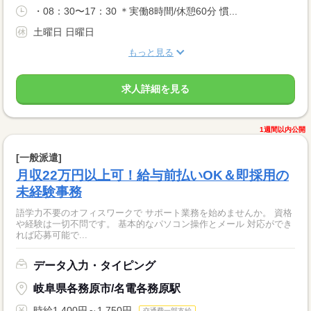
・08：30〜17：30 ＊実働8時間/休憩60分 慣...
土曜日 日曜日
もっと見る
求人詳細を見る
1週間以内公開
[一般派遣]
月収22万円以上可！給与前払いOK＆即採用の
未経験事務
語学力不要のオフィスワークで サポート業務を始めませんか。 資格
や経験は一切不問です。 基本的なパソコン操作とメール 対応ができ
れば応募可能で...
データ入力・タイピング
岐阜県各務原市/名電各務原駅
時給1,400円～1,750円
交通費一部支給