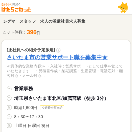
シグマ スタッフ 求人の派遣社員求人募集
396
ヒット件数：
件
[正社員への紹介予定派遣]
?
さいたま市の営業サポート職を募集中★
≪具体的な業務内容≫ ・入社時：営業サポートとして仕事を覚えて
いただきます ・見積書作成・納期調整・生産管理・電話応対・顧
客対応・メール対応...
営業事務
埼玉県さいたま市北区/加茂宮駅（徒歩 3分）
時給1,600円
交通費全額支給
8：30〜17：30
土曜日 日曜日 祝日