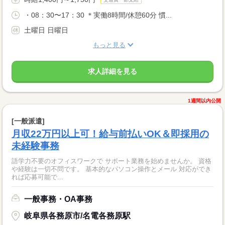
・08：30〜17：30 ＊実働8時間/休憩60分 慣...
土曜日 日曜日
もっと見る
求人詳細を見る
1週間以内公開
[一般派遣]
月収22万円以上可！給与前払いOK＆即採用の
未経験事務
語学力不要のオフィスワークで サポート業務を始めませんか。 資格
や経験は一切不問です。 基本的なパソコン操作とメール 対応ができ
れば応募可能で...
一般事務・OA事務
岐阜県各務原市/名電各務原駅