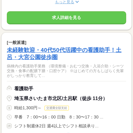
もっと見る
求人詳細を見る
[一般派遣]
未経験歓迎・40代50代活躍中の看護助手！土
呂・大宮公園徒歩圏
病棟内の看護助手業務 （環境整備・おむつ交換・入浴介助・シーツ
交換・食事の配膳下膳・口腔ケア） ※はじめての方もしばらく先輩
がしっかり教育して...
看護助手
埼玉県さいたま市北区/土呂駅（徒歩 11分）
時給1,300円～
交通費全額支給
早番 7：00〜16：00 日勤 8：30〜17：30 ...
シフト制週休2日 週4以上でシフト相談承り...