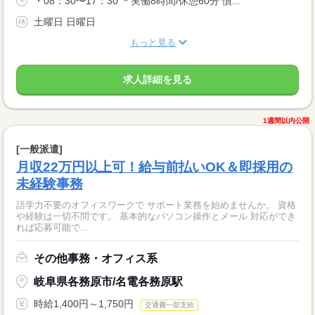
・08：30〜17：30 ＊実働8時間/休憩60分 慣...
土曜日 日曜日
もっと見る
求人詳細を見る
1週間以内公開
[一般派遣]
月収22万円以上可！給与前払いOK＆即採用の
未経験事務
語学力不要のオフィスワークで サポート業務を始めませんか。 資格
や経験は一切不問です。 基本的なパソコン操作とメール 対応ができ
れば応募可能で...
その他事務・オフィス系
岐阜県各務原市/名電各務原駅
時給1,400円～1,750円
交通費一部支給