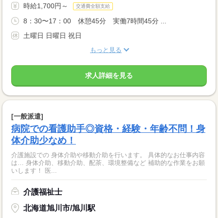
時給1,700円～
交通費全額支給
8：30〜17：00 休憩45分 実働7時間45分 ...
土曜日 日曜日 祝日
もっと見る
求人詳細を見る
[一般派遣]
病院での看護助手◎資格・経験・年齢不問！身
体介助少なめ！
介護施設での 身体介助や移動介助を行います。 具体的なお仕事内容
は… 身体介助、移動介助、配茶、環境整備など 補助的な作業をお願
いします！ 医...
介護福祉士
北海道旭川市/旭川駅