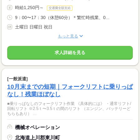
時給1,250円～
交通費全額支給
9：00〜17：30（休憩60分）＊繁忙時残業、0...
土曜日 日曜日 祝日
もっと見る
求人詳細を見る
[一般派遣]
10月末までの短期｜フォークリフトに乗りっぱ
なし！残業ほぼなし
■乗りっぱなしのフォークリフト作業 《具体的には》 ・通常リフト/
回転リフト ※2.5ｔ〜3.5ｔの間のリフト （エンジン、バッテリーど
ちらもあり） ...
機械オペレーション
北海道上川郡東川町