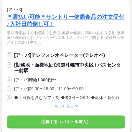
[ア・パ]
＊週払い可能＊サントリー健康食品の注文受付
♪入社日前倒し可！
事前研修ありで未経験でも安心 美容や健康に興味のある方必見 健康
食品通販の大手 サントリーウエルネス」の商品に関する 受付対応が
メインのお仕事で...
[ア・パ]テレフォンオペレーター(テレオペ)
[勤務地・面接地]/北海道札幌市中央区 / バスセンタ
ー前駅
[ア・パ]
時給1,300円〜
[ア・パ]09:00〜18:00、11:00〜20:00
◆土日祝を含むシフト制 ◆週3日〜OK！ ◆産休・育休取得実績あり！
もっと見る
応募する（バイトル求人）