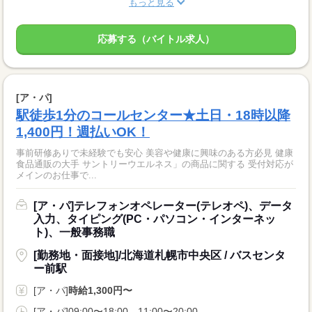
もっと見る
応募する（バイトル求人）
[ア・パ]
駅徒歩1分のコールセンター★土日・18時以降
1,400円！週払いOK！
事前研修ありで未経験でも安心 美容や健康に興味のある方必見 健康
食品通販の大手 サントリーウエルネス」の商品に関する 受付対応が
メインのお仕事で...
[ア・パ]テレフォンオペレーター(テレオペ)、データ
入力、タイピング(PC・パソコン・インターネッ
ト)、一般事務職
[勤務地・面接地]/北海道札幌市中央区 / バスセンタ
ー前駅
[ア・パ]
時給1,300円〜
[ア・パ]09:00〜18:00、11:00〜20:00