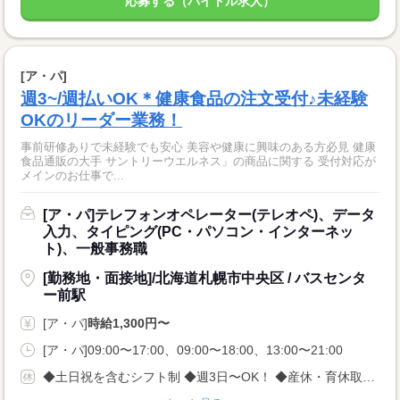
応募する（バイトル求人）
[ア・パ]
週3~/週払いOK＊健康食品の注文受付♪未経験
OKのリーダー業務！
事前研修ありで未経験でも安心 美容や健康に興味のある方必見 健康
食品通販の大手 サントリーウエルネス」の商品に関する 受付対応が
メインのお仕事で...
[ア・パ]テレフォンオペレーター(テレオペ)、データ
入力、タイピング(PC・パソコン・インターネッ
ト)、一般事務職
[勤務地・面接地]/北海道札幌市中央区 / バスセンタ
ー前駅
[ア・パ]
時給1,300円〜
[ア・パ]09:00〜17:00、09:00〜18:00、13:00〜21:00
◆土日祝を含むシフト制 ◆週3日〜OK！ ◆産休・育休取得実績あり！