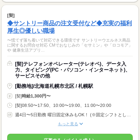
[契]
◆サントリー商品の注文受付など◆充実の福利
厚生◎優しい職場
〜慌てず落ち着いて対応できる環境です サントリーウエルネス商品
に関するお問合せ対応 CMでおなじみの「セサミン」や「ロコモア」
や 健康生活アプリ...
[契]テレフォンオペレーター(テレオペ)、データ入
力、タイピング(PC・パソコン・インターネット)、
サービスその他
[勤務地]/北海道札幌市北区 / 札幌駅
[契]
時給1,300円〜
[契]08:50〜17:50、10:00〜19:00、11:00〜20:00
週4日〜5日勤務 曜日固定休みもOK！ (※固定シフトとしての勤務となり、シフト手当が変動します。)
もっと見る