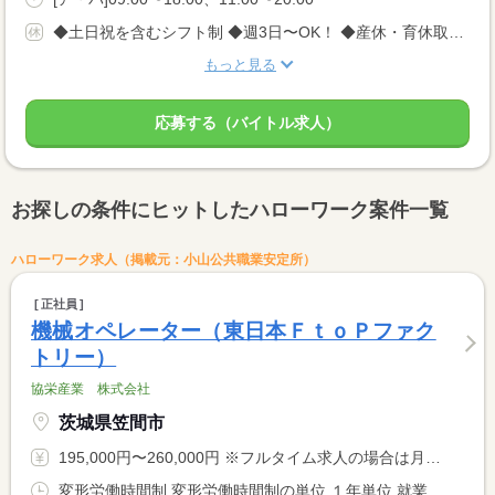
◆土日祝を含むシフト制 ◆週3日〜OK！ ◆産休・育休取得実績あり！
もっと見る
応募する（バイトル求人）
お探しの条件にヒットしたハローワーク案件一覧
ハローワーク求人（掲載元：小山公共職業安定所）
正社員
機械オペレーター（東日本ＦｔｏＰファク
トリー）
協栄産業 株式会社
茨城県笠間市
195,000円〜260,000円 ※フルタイム求人の場合は月額（換算額）、パート求人の場合は時間額を表示しています。
変形労働時間制 変形労働時間制の単位 １年単位 就業時間１ 8時00分〜18時00分 就業時間２ 20時00分〜6時00分 就業時間に関する特記事項 １年単位の変形労働時間制