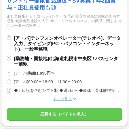
サントリー健康食品通販＊SV募集！年2回賞
与・正社員登用も◎
正社員目指せる！コールセンター管理者 美容や健康に興味のある方
必見 健康食品通販の大手 サントリーウエルネス」の商品に関する オ
ペレーターの管理...
[ア・パ]テレフォンオペレーター(テレオペ)、データ
入力、タイピング(PC・パソコン・インターネッ
ト)、一般事務職
[勤務地・面接地]/北海道札幌市中央区 / バスセンタ
ー前駅
[ア・パ]
時給1,650円〜
[ア・パ]09:00〜18:00、11:00〜20:00
◆土日祝を含むシフト制 ◆週5日〜 ◆産休・育休取得実績あり！
もっと見る
応募する（バイトル求人）