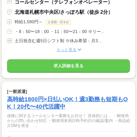
コールセンター（テレフォンオペレーター）
北海道札幌市中央区/さっぽろ駅（徒歩 2分）
時給1,580円～
交通費一部支給
・8：50〜18：00 ・11：50〜21：00 ※リー...
土日祝含む週5日シフト制 ※休み希望：月3...
もっと見る
求人詳細を見る
[一般派遣]
高時給1800円×日払いOK！週3勤務も短期もO
K！20代〜40代活躍中
保険に関するコールセンター業務をお任せ！ 具体的には… ・郵便局
からの問い合わせ対応 ・郵便局来局日時予約日の確認/案内 ・商品紹
介DMを発送 ...