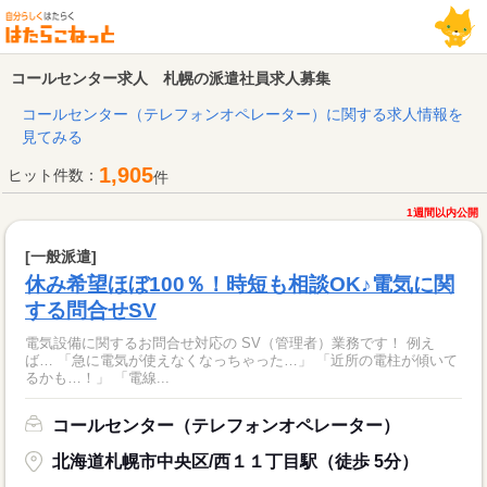
コールセンター求人 札幌の派遣社員求人募集
コールセンター（テレフォンオペレーター）に関する求人情報を
見てみる
1,905
ヒット件数：
件
1週間以内公開
[一般派遣]
休み希望ほぼ100％！時短も相談OK♪電気に関
する問合せSV
電気設備に関するお問合せ対応の SV（管理者）業務です！ 例え
ば… 「急に電気が使えなくなっちゃった…」 「近所の電柱が傾いて
るかも…！」 「電線...
コールセンター（テレフォンオペレーター）
北海道札幌市中央区/西１１丁目駅（徒歩 5分）