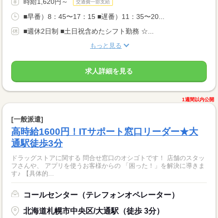
時給1,620円～
交通費一部支給
■早番）8：45〜17：15 ■遅番）11：35〜20...
■週休2日制 ■土日祝含めたシフト勤務 ☆...
もっと見る
求人詳細を見る
1週間以内公開
[一般派遣]
高時給1600円！ITサポート窓口リーダー★大
通駅徒歩3分
ドラッグストアに関する 問合せ窓口のオシゴトです！ 店舗のスタッ
フさんや、 アプリを使うお客様からの 「困った！」を解決に導きま
す♪ 【具体的...
コールセンター（テレフォンオペレーター）
北海道札幌市中央区/大通駅（徒歩 3分）