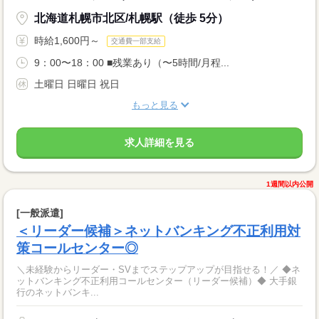
北海道札幌市北区/札幌駅（徒歩 5分）
時給1,600円～
交通費一部支給
9：00〜18：00 ■残業あり（〜5時間/月程...
土曜日 日曜日 祝日
もっと見る
求人詳細を見る
1週間以内公開
[一般派遣]
＜リーダー候補＞ネットバンキング不正利用対
策コールセンター◎
＼未経験からリーダー・SVまでステップアップが目指せる！／ ◆ネ
ットバンキング不正利用コールセンター（リーダー候補）◆ 大手銀
行のネットバンキ...