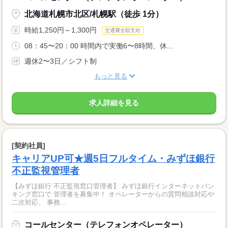
北海道札幌市北区/札幌駅（徒歩 1分）
時給1,250円～1,300円
交通費全額支給
08：45〜20：00 時間内で実働6〜8時間、休...
週休2〜3日／シフト制
もっと見る
求人詳細を見る
[契約社員]
キャリアUP可★週5日フルタイム・みずほ銀行
不正監視管理者
【みずほ銀行 不正監視窓口管理者】 みずほ銀行インターネットバン
キング窓口で 管理者を募集中！ オペレーターからの質問相談対応や
二次対応、 事務...
コールセンター（テレフォンオペレーター）