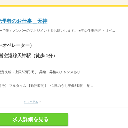
管理者のお仕事＿天神
で働くメンバーのマネジメントをお願いします。 ■主な仕事内容 ・オペ...
ンオペレーター）
営空港線天神駅（徒歩 1分）
費規定支給（上限5万円/月） 昇給・昇格のチャンスあり...
徴】 フルタイム 【勤務時間】 ・1日のうち実働8時間（配...
もっと見る
求人詳細を見る