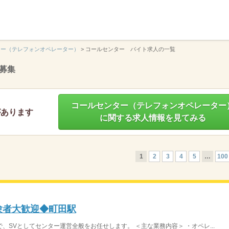
】
ター（テレフォンオペレーター）
>
コールセンター バイト求人の一覧
募集
コールセンター（テレフォンオペレーター
があります
に関する求人情報を見てみる
1
2
3
4
5
…
100
験者大歓迎◆町田駅
SVとしてセンター運営全般をお任せします。 ＜主な業務内容＞ ・オペレ...