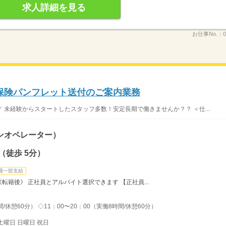
求人詳細を見る
お仕事No.：
0
保険パンフレット送付のご案内業務
 未経験からスタートしたスタッフ多数！安定長期で働きませんか？？ ＜仕...
ンオペレーター）
（徒歩 5分）
費一部支給
） 《転籍後》 正社員とアルバイト選択できます 【正社員...
/休憩60分） ◇11：00〜20：00（実働8時間/休憩60分）
土曜日 日曜日 祝日