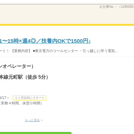
お仕事No.：
（128505
〜15時×週4◎／扶養内OKで1500円♪
ート！ 【業務内容】 ■東京電力のコールセンター ・引っ越しに伴う電気...
ンオペレーター）
本線元町駅（徒歩 5分）
/17～
１ヶ月以内にスタート
0（実務４時間、休憩０時間）
もっと見る