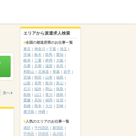
エリアから派遣求人検索
全国の都道府県のお仕事一覧
東京
神奈川
千葉
埼玉
茨城
栃木
群馬
愛知
岐阜
三重
静岡
大阪
）
兵庫
京都
滋賀
奈良
和歌山
北海道
青森
岩手
宮城
秋田
山形
福島
山梨
長野
新潟
富山
石川
福井
岡山
鳥取
次へ
島根
山口
香川
徳島
愛媛
高知
福岡
佐賀
長崎
熊本
大分
宮崎
鹿児島
沖縄
人気のエリアのお仕事一覧
港区
千代田区
新宿区
中央区
渋谷区
品川区