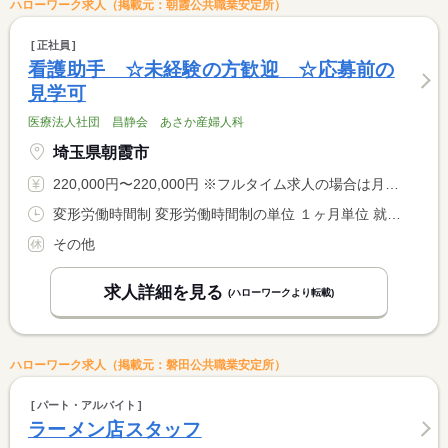
ハローワーク求人（掲載元：朝霞公共職業安定所）
正社員
看護助手 ☆未経験の方歓迎 ☆応募前の
見学可
医療法人社団 昌静会 あさか産婦人科
埼玉県朝霞市
220,000円〜220,000円 ※フルタイム求人の場合は月額（換算額）、パート求人の場合は時間額を表示しています。
変形労働時間制 変形労働時間制の単位 １ヶ月単位 就業時間１ 8時30分〜17時30分 就業時間２ 17時00分〜9時00分 就業時間に関する特記事項 （２）は夜勤 休憩１８０分 月５〜６回程度です。
その他
求人詳細を見る
(ハローワークより転載)
ハローワーク求人（掲載元：磐田公共職業安定所）
パート・アルバイト
ラーメン店スタッフ