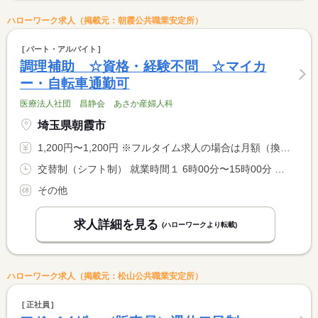
ハローワーク求人（掲載元：朝霞公共職業安定所）
パート・アルバイト
調理補助 ☆資格・経験不問 ☆マイカ
ー・自転車通勤可
医療法人社団 昌静会 あさか産婦人科
埼玉県朝霞市
1,200円〜1,200円 ※フルタイム求人の場合は月額（換算額）、パート求人の場合は時間額を表示しています。
交替制（シフト制） 就業時間１ 6時00分〜15時00分 就業時間２ 9時30分〜18時30分 就業時間に関する特記事項 （１）早番（２）遅番 どちらの時間帯も可能な方 <BR> 遅番は終わり次第になるので、１８：００頃の時もあれば１９：３ <BR> ０近くになる時もあり。
その他
求人詳細を見る
(ハローワークより転載)
ハローワーク求人（掲載元：松山公共職業安定所）
正社員