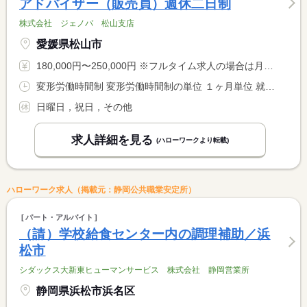
アドバイザー（販売員）週休二日制
株式会社 ジェノバ 松山支店
愛媛県松山市
180,000円〜250,000円 ※フルタイム求人の場合は月額（換算額）、パート求人の場合は時間額を表示しています。
変形労働時間制 変形労働時間制の単位 １ヶ月単位 就業時間１ 9時00分〜17時00分 就業時間に関する特記事項 月平均労働時間数：１４１．１ｈ／月
日曜日，祝日，その他
求人詳細を見る
(ハローワークより転載)
ハローワーク求人（掲載元：静岡公共職業安定所）
パート・アルバイト
（請）学校給食センター内の調理補助／浜
松市
シダックス大新東ヒューマンサービス 株式会社 静岡営業所
静岡県浜松市浜名区