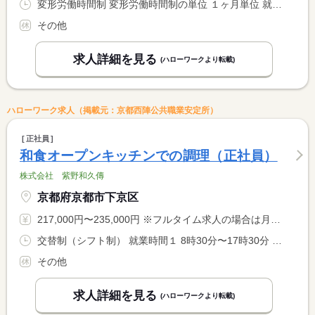
変形労働時間制 変形労働時間制の単位 １ヶ月単位 就業時間１ 8時30分〜17時30分 就業時間に関する特記事項 日祝は休み（但し、日曜当番医（月２〜３回）はシフト勤務）
その他
求人詳細を見る
(ハローワークより転載)
ハローワーク求人（掲載元：京都西陣公共職業安定所）
正社員
和食オープンキッチンでの調理（正社員）
株式会社 紫野和久傳
京都府京都市下京区
217,000円〜235,000円 ※フルタイム求人の場合は月額（換算額）、パート求人の場合は時間額を表示しています。
交替制（シフト制） 就業時間１ 8時30分〜17時30分 就業時間２ 13時00分〜22時00分
その他
求人詳細を見る
(ハローワークより転載)