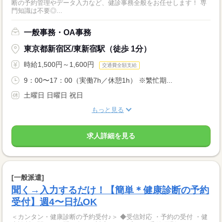
断の予約管理やデータ入力など、健診事務全般をお任せします！ 専
門知識は不要◎...
一般事務・OA事務
東京都新宿区/東新宿駅（徒歩 1分）
時給1,500円～1,600円
交通費全額支給
9：00〜17：00（実働7h／休憩1h） ※繁忙期...
土曜日 日曜日 祝日
もっと見る
求人詳細を見る
[一般派遣]
聞く→入力するだけ！【簡単＊健康診断の予約
受付】週4〜日払OK
＜カンタン・健康診断の予約受付♪＞ ◆受信対応 ・予約の受付 ・健