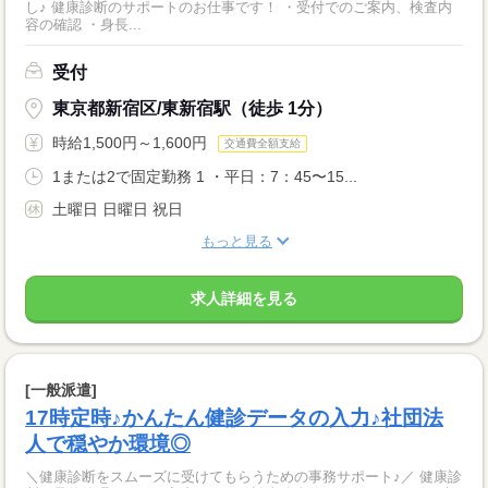
し♪ 健康診断のサポートのお仕事です！ ・受付でのご案内、検査内
容の確認 ・身長...
受付
東京都新宿区/東新宿駅（徒歩 1分）
時給1,500円～1,600円
交通費全額支給
1または2で固定勤務 1 ・平日：7：45〜15...
土曜日 日曜日 祝日
もっと見る
求人詳細を見る
[一般派遣]
17時定時♪かんたん健診データの入力♪社団法
人で穏やか環境◎
＼健康診断をスムーズに受けてもらうための事務サポート♪／ 健康診