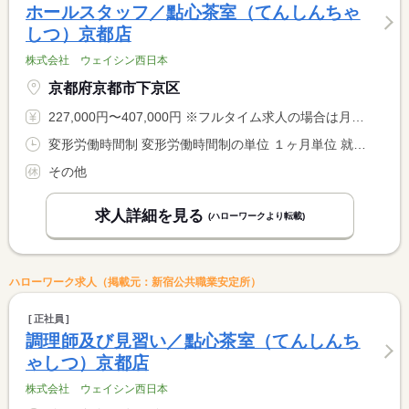
ホールスタッフ／點心茶室（てんしんちゃ
しつ）京都店
株式会社 ウェイシン西日本
京都府京都市下京区
227,000円〜407,000円 ※フルタイム求人の場合は月額（換算額）、パート求人の場合は時間額を表示しています。
変形労働時間制 変形労働時間制の単位 １ヶ月単位 就業時間１ 10時00分〜20時00分 就業時間２ 12時00分〜22時00分 又は 10時00分〜22時00分の時間の間の8時間 就業時間に関する特記事項 （１）（２）は就業例
その他
求人詳細を見る
(ハローワークより転載)
ハローワーク求人（掲載元：新宿公共職業安定所）
正社員
調理師及び見習い／點心茶室（てんしんち
ゃしつ）京都店
株式会社 ウェイシン西日本