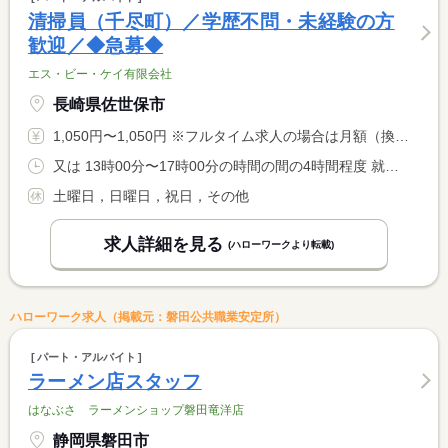
清掃員（千尽町）／学歴不問・未経験の方
歓迎／◆急募◆
エス・ビー・ケイ有限会社
長崎県佐世保市
1,050円〜1,050円 ※フルタイム求人の場合は月額（換算額）、パート求人の場合は時間額を表示しています。
又は 13時00分〜17時00分の時間の間の4時間程度 就業時間に関する特記事項 ＊週２日／１３時〜１７時の間の実働３．５時間勤務です。
土曜日，日曜日，祝日，その他
求人詳細を見る
(ハローワークより転載)
ハローワーク求人（掲載元：磐田公共職業安定所）
パート・アルバイト
ラーメン店スタッフ
はなぶさ ラーメンショップ磐田竜洋店
静岡県磐田市