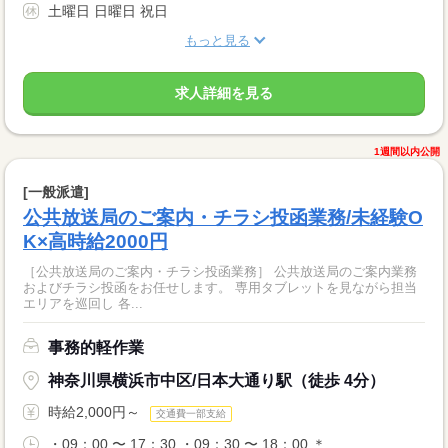
土曜日 日曜日 祝日
もっと見る
求人詳細を見る
1週間以内公開
[一般派遣]
公共放送局のご案内・チラシ投函業務/未経験O
K×高時給2000円
［公共放送局のご案内・チラシ投函業務］ 公共放送局のご案内業務
およびチラシ投函をお任せします。 専用タブレットを見ながら担当
エリアを巡回し 各...
事務的軽作業
神奈川県横浜市中区/日本大通り駅（徒歩 4分）
時給2,000円～
交通費一部支給
・09：00 〜 17：30 ・09：30 〜 18：00 ＊...