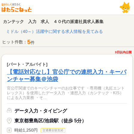
カンテック 入力 求人 ４０代の派遣社員求人募集
ミドル（40～）活躍中に関する求人情報を見てみる
5
ヒット件数：
件
3日以内公開
[パート・アルバイト]
【電話対応なし】官公庁での連想入力・キーパ
ンチャー募集＠池袋
官公庁関連でのキーパンチャーのお仕事です ・専用機（丸紅エント
レックス）を使用したデータ入力 ・連想入力（カンテック・KIS）
による入力業務 ・そ...
データ入力・タイピング
東京都豊島区/池袋駅（徒歩 5分）
時給1,250円
交通費全額支給