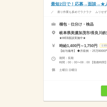
最短2日で！応募→面談→★
／ 座り作業も多めでラクラク ムリせず働け
梱包・仕分け・検品
岐阜県美濃加茂市/長良川鉄
★WEB面談実施中★
時給1,400円～1,750円
交通
【給与備考】 ◆月収例 ・25万800
期間：長期
時間：00：00〜08：00 【勤務時間
土曜日 日曜日