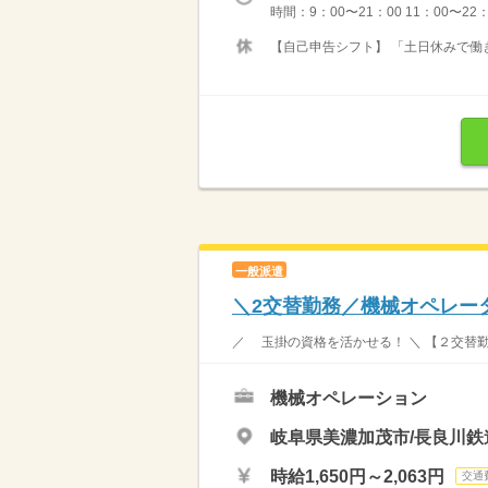
時間：9：00〜21：00 11：00〜22
【自己申告シフト】 「土日休みで働き
一般派遣
＼2交替勤務／機械オペレータ
／ 玉掛の資格を活かせる！ ＼ 【２交替勤
機械オペレーション
岐阜県美濃加茂市/長良川鉄
時給1,650円～2,063円
交通