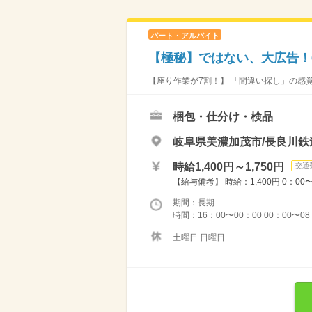
パート・アルバイト
【極秘】ではない、大広告！
【座り作業が7割！】 「間違い探し」の感覚
梱包・仕分け・検品
岐阜県美濃加茂市/長良川鉄
時給1,400円～1,750円
交通
【給与備考】 時給：1,400円 0：00〜
期間：長期
時間：16：00〜00：00 00：00〜08
土曜日 日曜日