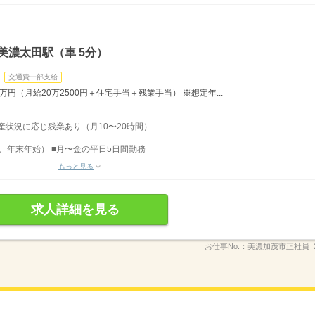
美濃太田駅（車 5分）
交通費一部支給
万円（月給20万2500円＋住宅手当＋残業手当） ※想定年...
生産状況に応じ残業あり（月10〜20時間）
、年末年始） ■月〜金の平日5日間勤務
もっと見る
求人詳細を見る
お仕事No.：
美濃加茂市正社員_20