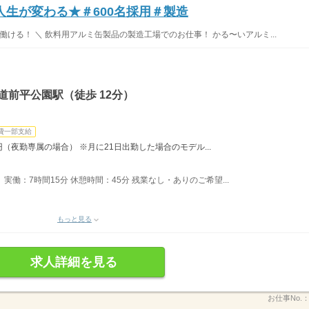
人生が変わる★＃600名採用＃製造
る！ ＼ 飲料用アルミ缶製品の製造工場でのお仕事！ かる〜いアルミ...
道前平公園駅（徒歩 12分）
費一部支給
0円（夜勤専属の場合） ※月に21日出勤した場合のモデル...
】 実働：7時間15分 休憩時間：45分 残業なし・ありのご希望...
もっと見る
求人詳細を見る
お仕事No.