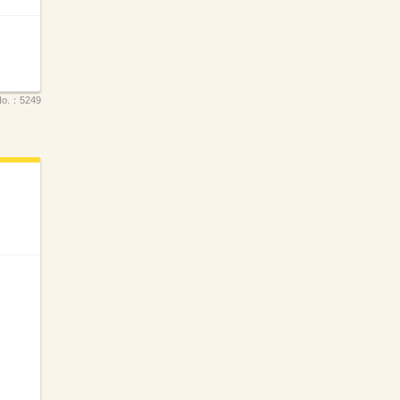
o.：
5249