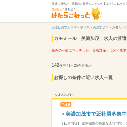
派遣社員求人・派遣のお仕事のことなら【はたらこねっと
派遣社員求人TOP
>
岐阜県
>
美濃加茂市
>
カモミー
カモミール 美濃加茂 求人の派遣
条件の一部にマッチした「美濃加茂」に関する求
142
件中 / 1～25件を表示
お探しの条件に近い求人一覧
＼オススメ!／
正社員
＜美濃加茂市で正社員募集中
【仕事内容】 空調完備の綺麗な工場内で、製