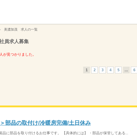
】
ル 美濃加茂 求人の一覧
社員求人募集
人が見つかりました。
1
2
3
4
5
…
6
＞部品の取付け/冷暖房完備/土日休み
品に部品を取り付けるお仕事です。 【具体的には】 ・部品が保管してある...