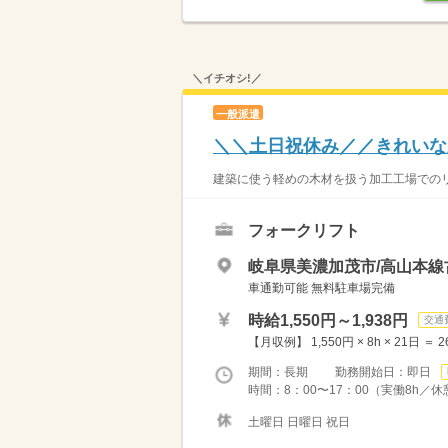
＼イチオシ!／
一般派遣
＼＼土日祝休み／／きれいな
建築に使う軽めの木材を扱う加工工場でのリフ
フォークリフト
岐阜県美濃加茂市/高山本線
車通勤可能 無料駐車場完備
時給1,550円～1,938円
交通
【月収例】 1,550円 × 8h × 21日 ＝ 26
期間：長期 勤務開始日：即日
時間：8：00〜17：00（実働8h／休
土曜日 日曜日 祝日