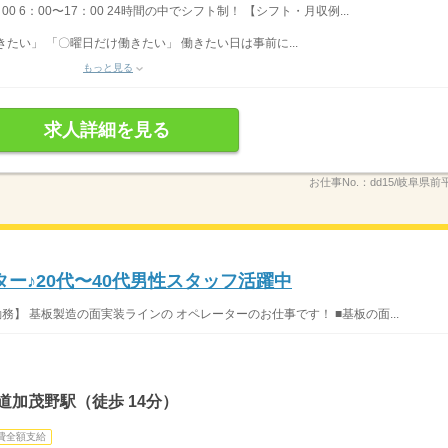
：00 6：00〜17：00 24時間の中でシフト制！ 【シフト・月収例...
たい」 「〇曜日だけ働きたい」 働きたい日は事前に...
もっと見る
求人詳細を見る
お仕事No.：
dd15/岐阜県前
ー♪20代〜40代男性スタッフ活躍中
務】 基板製造の面実装ラインの オペレーターのお仕事です！ ■基板の面...
道加茂野駅（徒歩 14分）
費全額支給