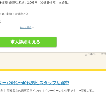
◆深夜時間帯は時給：2,063円 【交通費備考】 交通費...
5：00 実働：7時間45分
り
もっと見る
求人詳細を見る
お仕事No.：
1926
ー♪20代〜40代男性スタッフ活躍中
務】 基板製造の面実装ラインの オペレーターのお仕事です！ ■基板の面...