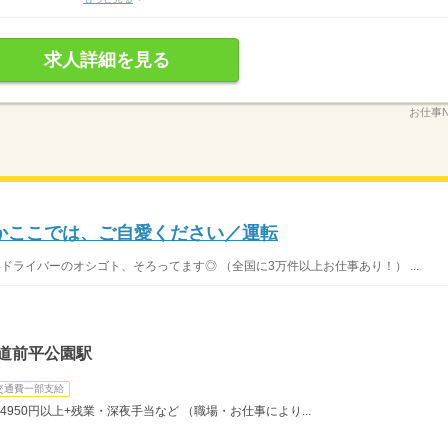
求人詳細を見る
お仕事N
かここでは、ご自愛ください／運転
いドライバーのオシゴト、そろってます◎ （全国に3万件以上お仕事あり！） ...
道前平公園駅
交通費一部支給
4950円以上+残業・深夜手当など （職場・お仕事により...