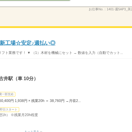
お仕事No.：
1401-週5AP3_
新工場☆安定♪週払い◎
ト業務です！ ▼ （1）木材を機械にセット → 数値を入力（自動でカット...
古井駅（車 10分）
費一部支給
0,400円 1,938円 × 残業20h ＝ 38,760円 →月収2...
即日スタート
憩1h） ※残業月20h程度
もっと見る