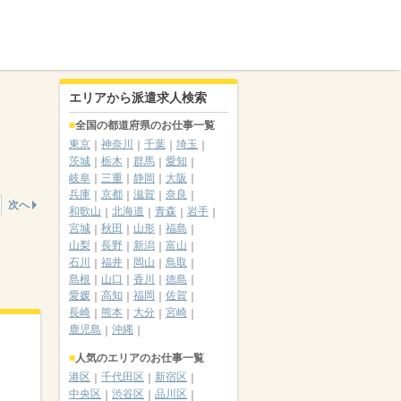
エリアから派遣求人検索
全国の都道府県のお仕事一覧
東京
神奈川
千葉
埼玉
茨城
栃木
群馬
愛知
岐阜
三重
静岡
大阪
兵庫
京都
滋賀
奈良
次へ
和歌山
北海道
青森
岩手
宮城
秋田
山形
福島
山梨
長野
新潟
富山
石川
福井
岡山
鳥取
島根
山口
香川
徳島
愛媛
高知
福岡
佐賀
長崎
熊本
大分
宮崎
鹿児島
沖縄
人気のエリアのお仕事一覧
港区
千代田区
新宿区
中央区
渋谷区
品川区