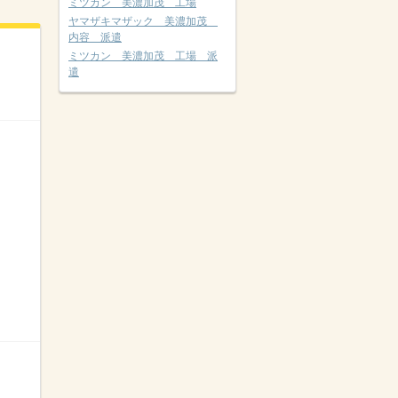
ミツカン 美濃加茂 工場
ヤマザキマザック 美濃加茂
内容 派遣
ミツカン 美濃加茂 工場 派
遣