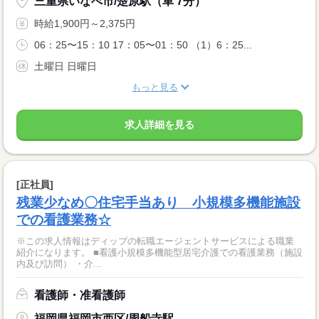
三重県いなべ市/楚原駅（車 7分）
時給1,900円～2,375円
06：25〜15：10 17：05〜01：50 （1）6：25...
土曜日 日曜日
もっと見る
求人詳細を見る
[正社員]
残業少なめ〇住宅手当あり 小規模多機能施設
での看護業務☆
※この求人情報はディップの転職エージェントサービスによる職業
紹介になります。 ■看護小規模多機能型居宅介護での看護業務（施設
内及び訪問） ・介...
看護師・准看護師
福岡県福岡市西区/周船寺駅