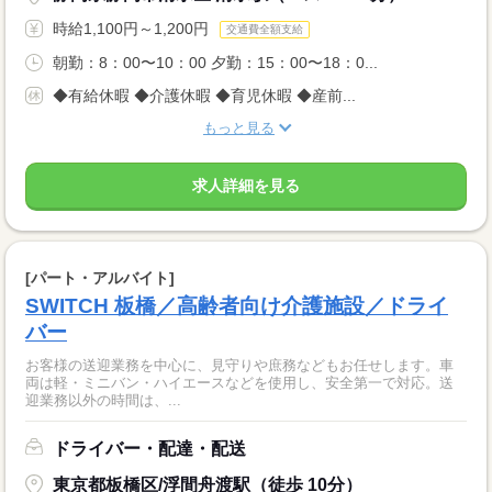
時給1,100円～1,200円
交通費全額支給
朝勤：8：00〜10：00 夕勤：15：00〜18：0...
◆有給休暇 ◆介護休暇 ◆育児休暇 ◆産前...
もっと見る
求人詳細を見る
[パート・アルバイト]
SWITCH 板橋／高齢者向け介護施設／ドライ
バー
お客様の送迎業務を中心に、見守りや庶務などもお任せします。車
両は軽・ミニバン・ハイエースなどを使用し、安全第一で対応。送
迎業務以外の時間は、...
ドライバー・配達・配送
東京都板橋区/浮間舟渡駅（徒歩 10分）