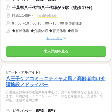
千葉県八千代市/八千代緑が丘駅（徒歩 17分）
時給1,140円～
交通費全額支給
8：30〜10：00 16：00〜18：00 多少前後あ...
◆有給休暇 ◆介護休暇 ◆育児休暇 ◆産前...
もっと見る
求人詳細を見る
[パート・アルバイト]
八王子ケアコミュニティそよ風／高齢者向け介
護施設／ドライバー
介護施設お客様の送迎業務を中心に、見守りや庶務などもお任せし
ます。車両は軽・ミニバン・ハイエースなどを使用し、安全第一で
対応。送迎の合間は中...
ドライバー・配達・配送