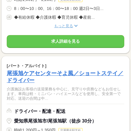
8：00〜10：00、16：00〜18：00 週2日〜3日...
◆有給休暇 ◆介護休暇 ◆育児休暇 ◆産前...
もっと見る
求人詳細を見る
[パート・アルバイト]
尾張旭ケアセンターそよ風／ショートステイ／
ドライバー
介護施設お客様の送迎業務を中心に、見守りや庶務などもお任せし
ます。車両は軽・ミニバン・ハイエースなどを使用し、安全第一で
対応。送迎の合間は中...
ドライバー・配達・配送
愛知県尾張旭市/尾張旭駅（徒歩 30分）
時給1,200円～1,350円
交通費全額支給