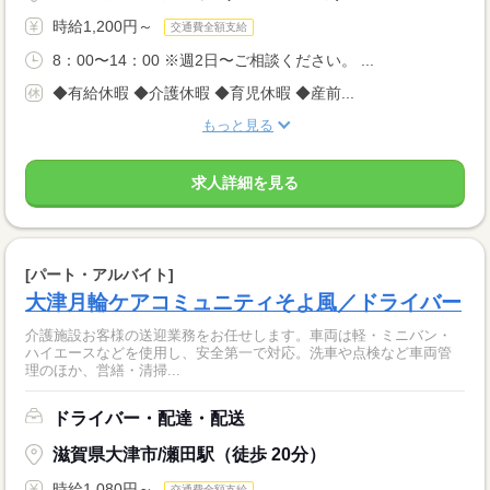
時給1,200円～
交通費全額支給
8：00〜14：00 ※週2日〜ご相談ください。 ...
◆有給休暇 ◆介護休暇 ◆育児休暇 ◆産前...
もっと見る
求人詳細を見る
[パート・アルバイト]
大津月輪ケアコミュニティそよ風／ドライバー
介護施設お客様の送迎業務をお任せします。車両は軽・ミニバン・
ハイエースなどを使用し、安全第一で対応。洗車や点検など車両管
理のほか、営繕・清掃...
ドライバー・配達・配送
滋賀県大津市/瀬田駅（徒歩 20分）
時給1,080円～
交通費全額支給