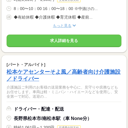
8：00〜10：00 16：00〜18：00 ※中抜けの...
◆有給休暇 ◆介護休暇 ◆育児休暇 ◆産前...
もっと見る
求人詳細を見る
[パート・アルバイト]
松本ケアセンターそよ風／高齢者向け介護施設
／ドライバー
介護施設ご利用のお客様の送迎業務を中心に、見守りや庶務なども
お任せします。車両は軽・ミニバン・ハイエースなどを使用し、安
全第一で対応。送迎の...
ドライバー・配達・配送
長野県松本市/南松本駅（車 None分）
時給1,061円～1,200円
交通費全額支給