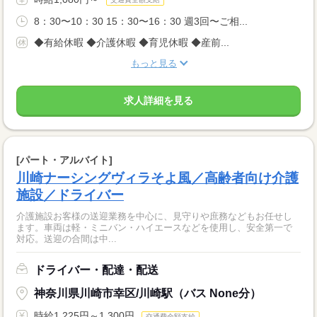
8：30〜10：30 15：30〜16：30 週3回〜ご相...
◆有給休暇 ◆介護休暇 ◆育児休暇 ◆産前...
もっと見る
求人詳細を見る
[パート・アルバイト]
川崎ナーシングヴィラそよ風／高齢者向け介護
施設／ドライバー
介護施設お客様の送迎業務を中心に、見守りや庶務などもお任せし
ます。車両は軽・ミニバン・ハイエースなどを使用し、安全第一で
対応。送迎の合間は中...
ドライバー・配達・配送
神奈川県川崎市幸区/川崎駅（バス None分）
時給1,225円～1,300円
交通費全額支給