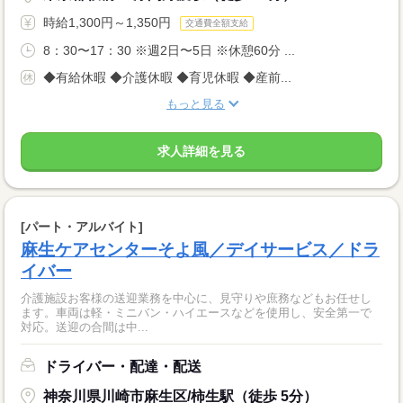
時給1,300円～1,350円
交通費全額支給
8：30〜17：30 ※週2日〜5日 ※休憩60分 ...
◆有給休暇 ◆介護休暇 ◆育児休暇 ◆産前...
もっと見る
求人詳細を見る
[パート・アルバイト]
麻生ケアセンターそよ風／デイサービス／ドラ
イバー
介護施設お客様の送迎業務を中心に、見守りや庶務などもお任せし
ます。車両は軽・ミニバン・ハイエースなどを使用し、安全第一で
対応。送迎の合間は中...
ドライバー・配達・配送
神奈川県川崎市麻生区/柿生駅（徒歩 5分）