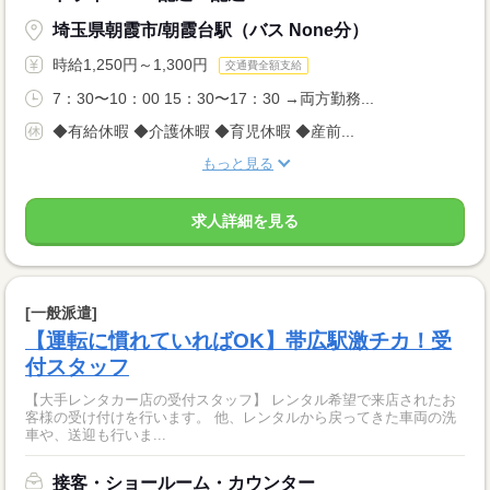
埼玉県朝霞市/朝霞台駅（バス None分）
時給1,250円～1,300円
交通費全額支給
7：30〜10：00 15：30〜17：30 →両方勤務...
◆有給休暇 ◆介護休暇 ◆育児休暇 ◆産前...
もっと見る
求人詳細を見る
[一般派遣]
【運転に慣れていればOK】帯広駅激チカ！受
付スタッフ
【大手レンタカー店の受付スタッフ】 レンタル希望で来店されたお
客様の受け付けを行います。 他、レンタルから戻ってきた車両の洗
車や、送迎も行いま...
接客・ショールーム・カウンター