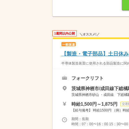
1週間以内公開
＼オススメ!／
一般派遣
【製造・電子部品】土日休み
半導体製造装置に使用される部品製造に関わ
フォークリフト
茨城県神栖市/成田線下総橘
茨城県神栖市砂山 ・成田線 下総橘
時給1,500円～1,875円
交通
【給与備考】 時給1500円 （例）時給
期間：長期
時間：07：00〜16：00 15：30〜00