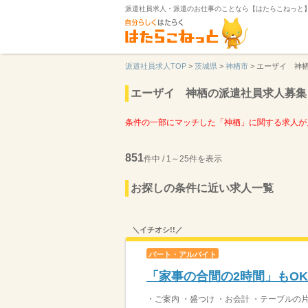
派遣社員求人・派遣のお仕事のことなら【はたらこねっと
派遣社員求人TOP
>
茨城県
>
神栖市
>
エーザイ 神
エーザイ 神栖の派遣社員求人募集
条件の一部にマッチした「神栖」に関する求人が
851
件中 / 1～25件を表示
お探しの条件に近い求人一覧
＼イチオシ!!／
パート・アルバイト
「家事の合間の2時間」もO
・ご案内 ・盛つけ ・お会計 ・テーブルの