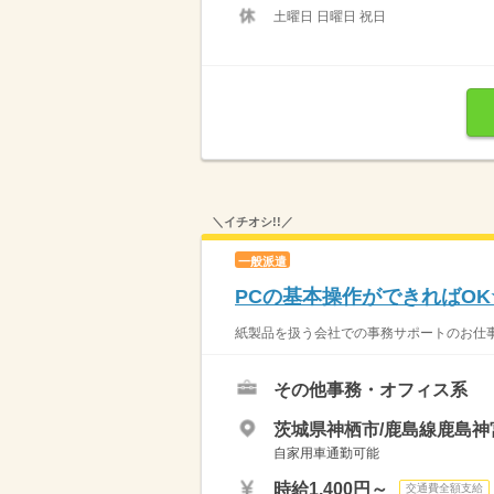
土曜日 日曜日 祝日
＼イチオシ!!／
一般派遣
PCの基本操作ができればO
紙製品を扱う会社での事務サポートのお仕事
その他事務・オフィス系
茨城県神栖市/鹿島線鹿島神宮
自家用車通勤可能
時給1,400円～
交通費全額支給