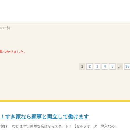
】
栖の一覧
見つかりました。
1
2
3
4
5
…
35
K！すき家なら家事と両立して働けます
片付け など まずは簡単な業務からスタート！ 【セルフオーダー導入なの...