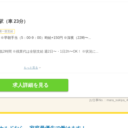
（車 23分）
費一部支給
早朝手当（5：00-9：00）時給+150円 ※深夜（22時〜...
最低2時間 ※残業代は全額支給 週2日〜・1日2h〜OK！ ※状況に...
もっと見る
求人詳細を見る
お仕事No.：
mara_sukiya