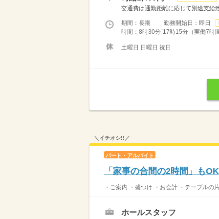
交通費は通勤距離に応じて別途支給致
期間：長期 勤務開始日：即日
時間：8時30分‾17時15分（実働7時間
土曜日 日曜日 祝日
＼イチオシ!!／
パート・アルバイト
「家事の合間の2時間」もO
・ご案内 ・盛つけ ・お会計 ・テーブルの
ホールスタッフ