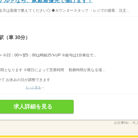
ドナルドなら、家庭最優先で働けます！
方は面接で教えてください◎ ◆カウンタースタッフ ・レジでの接客、注文...
（車 30分）
※22：00〜翌5：00は時給25％UP ※給与は1分単位で...
業時間となります ※曜日によって営業時間 勤務時間が異なる場...
て お休みの日が調整できます
もっと見る
求人詳細を見る
お仕事No.：
H_