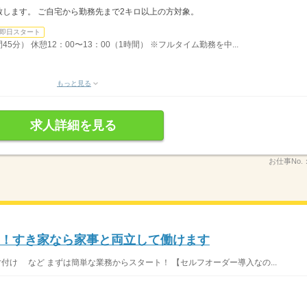
します。 ご自宅から勤務先まで2キロ以上の方対象。
即日スタート
45分） 休憩12：00〜13：00（1時間） ※フルタイム勤務を中...
もっと見る
求人詳細を見る
お仕事No.
K！すき家なら家事と両立して働けます
片付け など まずは簡単な業務からスタート！ 【セルフオーダー導入なの...