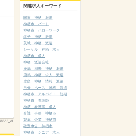
関連求人キーワード
関東 神栖 派遣
神栖市 パート
神栖市 ハローワーク
銚子 神栖 派遣
茨城 神栖 派遣
シーケル 神栖 求人
神栖市 求人
神栖 派遣会社
鹿嶋 潮来 神栖 派遣
鹿嶋 神栖 求人 派遣
鹿島 神栖 情報 派遣
自分 ペース 神栖 派遣
神栖市 アルバイト 短期
神栖市 看護師
神栖 看護師 求人
介護 事務 神栖市
製薬 企業 神栖市
08632_AL
確定申告 神栖市
神栖市 シニア 求人