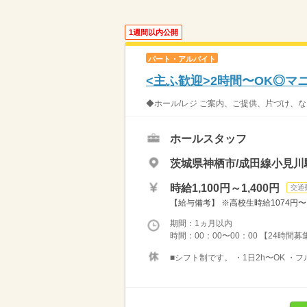
1週間以内公開
パート・アルバイト
<主ふ歓迎>2時間〜OK◎
◆ホール/レジ ご案内、ご提供、片づけ、な
ホールスタッフ
茨城県神栖市/成田線小見川駅
時給1,100円～1,400円
交通
【給与備考】 ※高校生時給1074円〜 ※
期間：1ヵ月以内
時間：00：00〜00：00 【24時間
■シフト制です。 ・1日2h〜OK ・