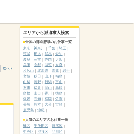
エリアから派遣求人検索
全国の都道府県のお仕事一覧
東京
神奈川
千葉
埼玉
茨城
栃木
群馬
愛知
岐阜
三重
静岡
大阪
兵庫
京都
滋賀
奈良
次へ
和歌山
北海道
青森
岩手
宮城
秋田
山形
福島
山梨
長野
新潟
富山
石川
福井
岡山
鳥取
島根
山口
香川
徳島
愛媛
高知
福岡
佐賀
長崎
熊本
大分
宮崎
鹿児島
沖縄
人気のエリアのお仕事一覧
港区
千代田区
新宿区
中央区
渋谷区
品川区