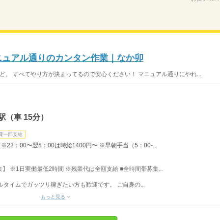
マニュアル通りのカンタン作業｜なか卯
ど。 すべてやり方が決まってるので安心ください！ マニュアル通りにやれ...
（車 15分）
費一部支給
22：00〜翌5：00は時給1400円〜 ※早朝手当（5：00-...
募集】 ※1日実働最低2時間 ※残業代は全額支給 ■全時間帯募集...
フルタイムでガッツリ稼ぎたい方も歓迎です。 ご自身の...
もっと見る