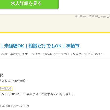
求人詳細を見る
お仕事No.：
260801_nakau
｜未経験OK｜相談だけでもOK｜神栖市
るお仕事になります。 シリコンや石英（ガラスのような鉱物）で作られてい...
駅
駅より車で15分程度
費一部支給
1500円×8h×21日＋残業手当＋夜勤手当＝25万円以上...
：30 08：30〜17：30