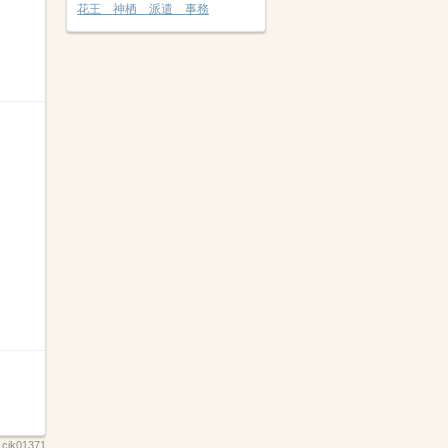
花王 神栖 派遣 事務
：
cik01371