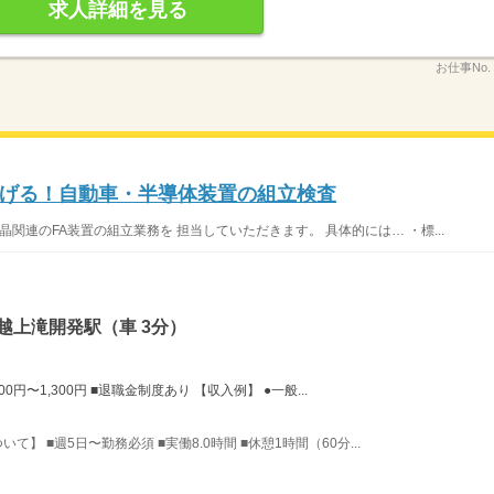
求人詳細を見る
お仕事No.
げる！自動車・半導体装置の組立検査
関連のFA装置の組立業務を 担当していただきます。 具体的には… ・標...
越上滝開発駅（車 3分）
0円〜1,300円 ■退職金制度あり 【収入例】 ●一般...
いて】 ■週5日〜勤務必須 ■実働8.0時間 ■休憩1時間（60分...