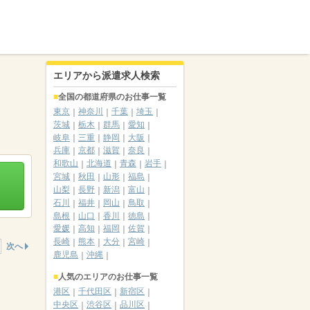
エリアから派遣求人検索
全国の都道府県のお仕事一覧
東京
神奈川
千葉
埼玉
茨城
栃木
群馬
愛知
岐阜
三重
静岡
大阪
兵庫
京都
滋賀
奈良
和歌山
北海道
青森
岩手
宮城
秋田
山形
福島
山梨
長野
新潟
富山
石川
福井
岡山
鳥取
島根
山口
香川
徳島
愛媛
高知
福岡
佐賀
長崎
熊本
大分
宮崎
次へ
鹿児島
沖縄
人気のエリアのお仕事一覧
港区
千代田区
新宿区
中央区
渋谷区
品川区