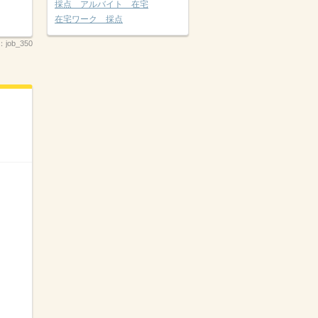
採点 アルバイト 在宅
在宅ワーク 採点
：
job_350