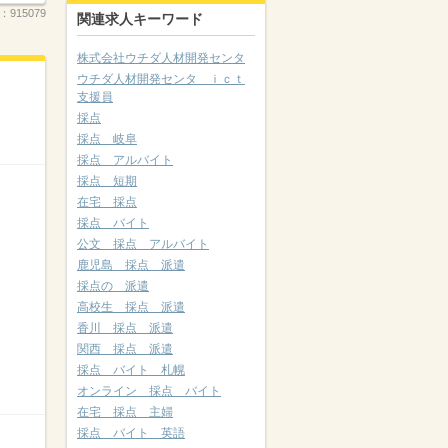
.：
915079
関連求人キーワード
株式会社ウチダ人材開発センタ
ウチダ人材開発センタ ｉｃｔ
支援員
採点
採点 岐阜
採点 アルバイト
採点 短期
在宅 採点
採点 バイト
公文 採点 アルバイト
鹿児島 採点 派遣
採点の 派遣
高校生 採点 派遣
香川 採点 派遣
関西 採点 派遣
採点 バイト 札幌
オンライン 採点 バイト
在宅 採点 主婦
採点 バイト 英語