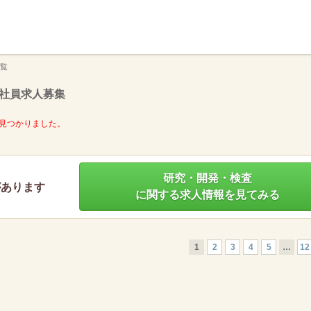
】
覧
社員求人募集
見つかりました。
研究・開発・検査
があります
に関する求人情報を見てみる
1
2
3
4
5
…
12