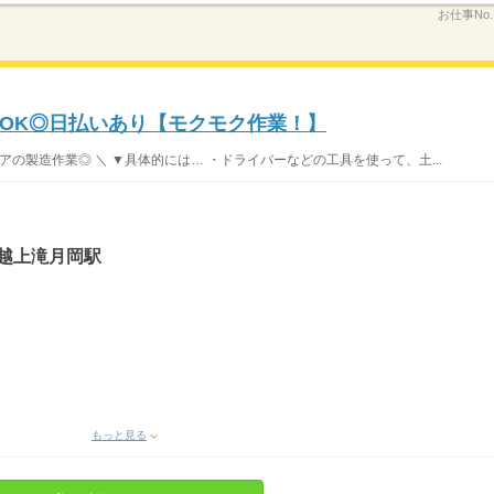
お仕事No
OK◎日払いあり【モクモク作業！】
アの製造作業◎ ＼ ▼具体的には… ・ドライバーなどの工具を使って、土...
越上滝月岡駅
もっと見る