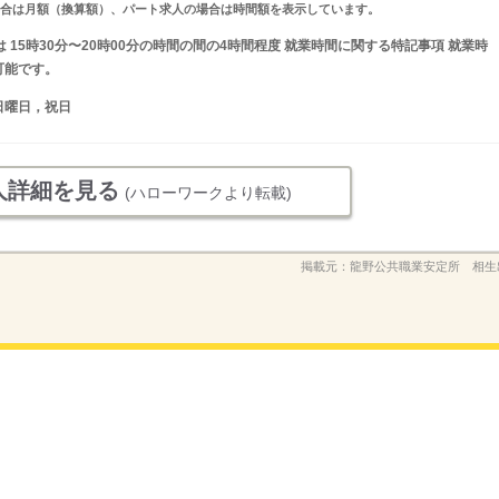
求人の場合は月額（換算額）、パート求人の場合は時間額を表示しています。
又は 15時30分〜20時00分の時間の間の4時間程度 就業時間に関する特記事項 就業時
可能です。
日曜日，祝日
人詳細を見る
(ハローワークより転載)
掲載元：
龍野公共職業安定所 相生