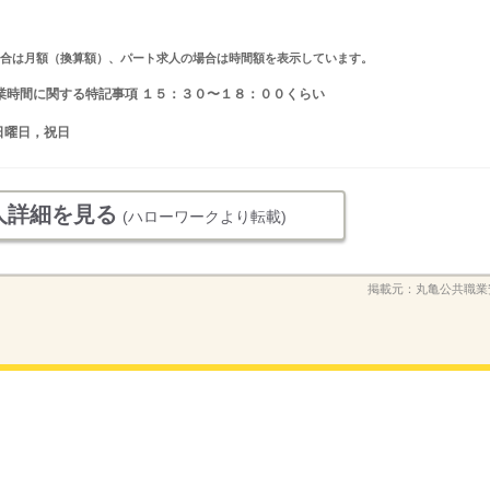
求人の場合は月額（換算額）、パート求人の場合は時間額を表示しています。
分 就業時間に関する特記事項 １５：３０〜１８：００くらい
日曜日，祝日
人詳細を見る
(ハローワークより転載)
掲載元：
丸亀公共職業