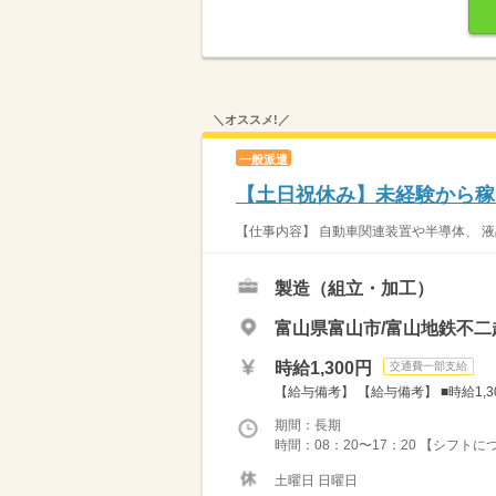
＼オススメ!／
一般派遣
【土日祝休み】未経験から稼
【仕事内容】 自動車関連装置や半導体、 液晶
製造（組立・加工）
富山県富山市/富山地鉄不二
時給1,300円
交通費一部支給
【給与備考】 【給与備考】 ■時給1,30
期間：長期
時間：08：20〜17：20 【シフトにつ
土曜日 日曜日