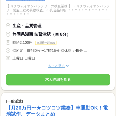
【 リチウムイオンバッテリーの検査業務 】 ・リチウムイオンバッテ
リー製造工程の異物検査、不具合品解析 ＊＊＊＊＊＊＊＊＊＊＊＊
＊＊＊＊＊＊＊...
生産・品質管理
静岡県湖西市/鷲津駅（車 8分）
時給2,100円
交通費一部支給
◎所定：8時30分〜17時15分 ◎休憩：45分 ...
土曜日 日曜日
もっと見る
求人詳細を見る
[一般派遣]
【月26万円〜★コツコツ業務】車通勤OK！電
池試作、データまとめ