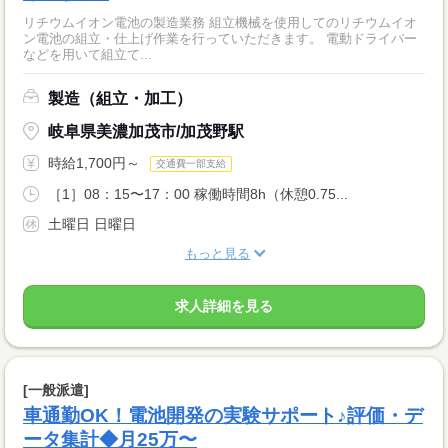
リチウムイオン電池の製造業務 組立機械を使用してのリチウムイオ
ン電池の組立・仕上げ作業を行っていただきます。 電動ドライバー
などを用いて組立て...
製造（組立・加工）
岐阜県美濃加茂市/加茂野駅
時給1,700円～
交通費一部支給
［1］08：15〜17：00 稼働時間8h（休憩0.75...
土曜日 日曜日
もっと見る
求人詳細を見る
[一般派遣]
車通勤OK！電池開発の実験サポート♪評価・デ
ータ集計◆月25万〜