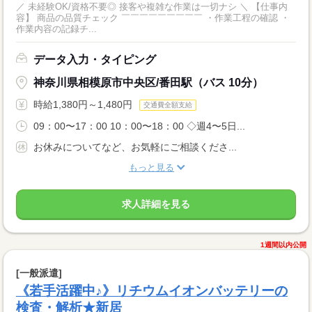
／ 未経験OK/資格不要◎ 接客や複雑な作業は一切ナシ ＼ 【仕事内
容】 商品の品質チェック ￣￣￣￣￣￣￣￣￣ ・作業工程の確認 ・
作業内容の記録チ...
データ入力・タイピング
神奈川県相模原市中央区/番田駅（バス 10分）
時給1,380円～1,480円
交通費全額支給
09：00〜17：00 10：00〜18：00 ◇週4〜5日...
お休みについてなど、お気軽にご相談くださ...
もっと見る
求人詳細を見る
1週間以内公開
[一般派遣]
《若手活躍中♪》リチウムイオンバッテリーの
検査・解析★新居