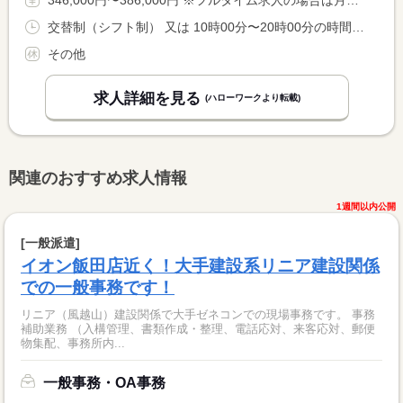
346,000円〜386,000円 ※フルタイム求人の場合は月額（換算額）、パート求人の場合は時間額を表示しています。
交替制（シフト制） 又は 10時00分〜20時00分の時間の間の8時間
その他
求人詳細を見る
(ハローワークより転載)
関連のおすすめ求人情報
1週間以内公開
[一般派遣]
イオン飯田店近く！大手建設系リニア建設関係
での一般事務です！
リニア（風越山）建設関係で大手ゼネコンでの現場事務です。 事務
補助業務 （入構管理、書類作成・整理、電話応対、来客応対、郵便
物集配、事務所内...
一般事務・OA事務