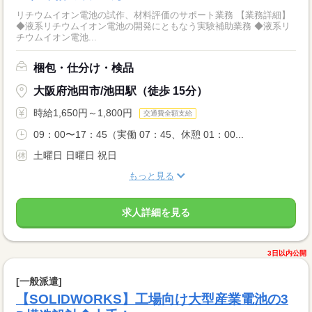
リチウムイオン電池の試作、材料評価のサポート業務 【業務詳細】
◆液系リチウムイオン電池の開発にともなう実験補助業務 ◆液系リ
チウムイオン電池...
梱包・仕分け・検品
大阪府池田市/池田駅（徒歩 15分）
時給1,650円～1,800円
交通費全額支給
09：00〜17：45（実働 07：45、休憩 01：00...
土曜日 日曜日 祝日
もっと見る
求人詳細を見る
3日以内公開
[一般派遣]
【SOLIDWORKS】工場向け大型産業電池の3