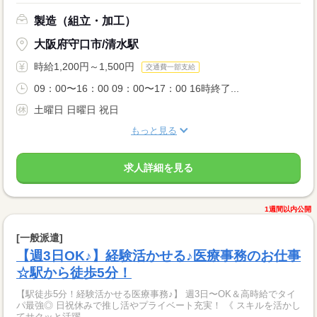
製造（組立・加工）
大阪府守口市/清水駅
時給1,200円～1,500円
交通費一部支給
09：00〜16：00 09：00〜17：00 16時終了...
土曜日 日曜日 祝日
もっと見る
求人詳細を見る
1週間以内公開
[一般派遣]
【週3日OK♪】経験活かせる♪医療事務のお仕事
☆駅から徒歩5分！
【駅徒歩5分！経験活かせる医療事務♪】 週3日〜OK＆高時給でタイ
パ最強◎ 日祝休みで推し活やプライベート充実！ 《 スキルを活かし
てサクッと活躍...