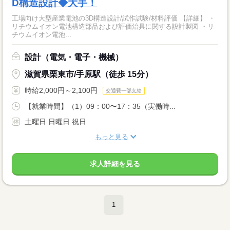
D構造設計◆大手！
工場向け大型産業電池の3D構造設計/試作試験/材料評価 【詳細】 ・
リチウムイオン電池構造部品および評価治具に関する設計製図 ・リ
チウムイオン電池...
設計（電気・電子・機械）
滋賀県栗東市/手原駅（徒歩 15分）
時給2,000円～2,100円
交通費一部支給
【就業時間】（1）09：00〜17：35（実働時...
土曜日 日曜日 祝日
もっと見る
求人詳細を見る
1