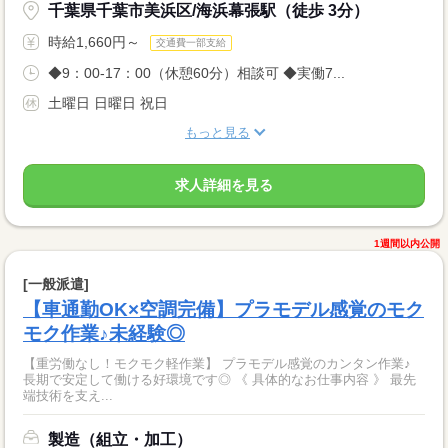
千葉県千葉市美浜区/海浜幕張駅（徒歩 3分）
時給1,660円～
交通費一部支給
◆9：00-17：00（休憩60分）相談可 ◆実働7...
土曜日 日曜日 祝日
もっと見る
求人詳細を見る
1週間以内公開
[一般派遣]
【車通勤OK×空調完備】プラモデル感覚のモク
モク作業♪未経験◎
【重労働なし！モクモク軽作業】 プラモデル感覚のカンタン作業♪
長期で安定して働ける好環境です◎ 《 具体的なお仕事内容 》 最先
端技術を支え...
製造（組立・加工）