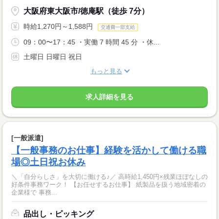
大阪府東大阪市/徳庵駅（徒歩 7分）
時給1,270円～1,588円
交通費一部支給
09：00〜17：45 ・実働 7 時間 45 分 ・休...
土曜日 日曜日 祝日
もっと見る
求人詳細を見る
[一般派遣]
【一般事務のお仕事】経験を活かして働ける職
場◎土日祝お休み
＼「自分らしさ」を大切に働ける♪／ 高時給1,450円×残業ほぼなしの
好条件事務ワーク！ 【お任せするお仕事】 紙製品を扱う地域密着の
企業様で 事務...
品出し・ピッキング