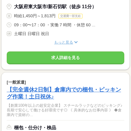
大阪府東大阪市/新石切駅（徒歩 11分）
時給1,450円～1,813円
交通費一部支給
09：00〜17：00 ・実働 7 時間 ・休憩 60 ...
土曜日 日曜日 祝日
もっと見る
求人詳細を見る
[一般派遣]
【完全週休2日制】倉庫内での梱包・ピッキン
グ作業！土日祝休♪
【創業100年以上の超安定企業】 スチールラックなどのピッキング♪
長期で安心して働ける好環境です◎ 《 具体的なお仕事内容 》 ◆倉
庫内で資材の...
梱包・仕分け・検品