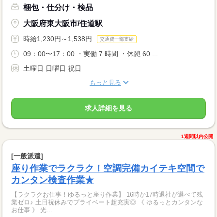
梱包・仕分け・検品
大阪府東大阪市/住道駅
時給1,230円～1,538円
交通費一部支給
09：00〜17：00 ・実働 7 時間 ・休憩 60 ...
土曜日 日曜日 祝日
もっと見る
求人詳細を見る
1週間以内公開
[一般派遣]
座り作業でラクラク！空調完備カイテキ空間で
カンタン検査作業★
【ラクラクお仕事！ゆるっと座り作業】 16時か17時退社が選べて残
業ゼロ♪ 土日祝休みでプライベート超充実◎ 《 ゆるっとカンタンな
お仕事 》 光...