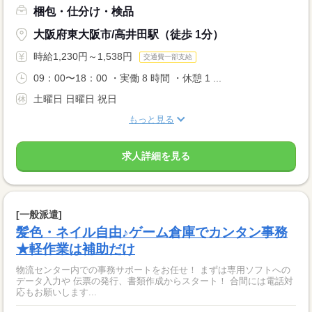
梱包・仕分け・検品
大阪府東大阪市/高井田駅（徒歩 1分）
時給1,230円～1,538円
交通費一部支給
09：00〜18：00 ・実働 8 時間 ・休憩 1 ...
土曜日 日曜日 祝日
もっと見る
求人詳細を見る
[一般派遣]
髪色・ネイル自由♪ゲーム倉庫でカンタン事務
★軽作業は補助だけ
物流センター内での事務サポートをお任せ！ まずは専用ソフトへの
データ入力や 伝票の発行、書類作成からスタート！ 合間には電話対
応もお願いします...