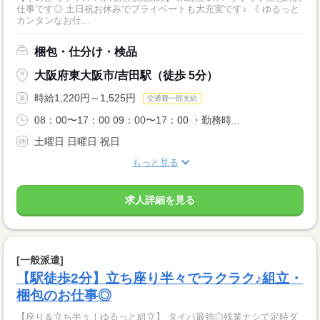
仕事です◎ 土日祝お休みでプライベートも大充実です♪ 《 ゆるっと
カンタンなお仕...
梱包・仕分け・検品
大阪府東大阪市/吉田駅（徒歩 5分）
時給1,220円～1,525円
交通費一部支給
08：00〜17：00 09：00〜17：00 ・勤務時...
土曜日 日曜日 祝日
もっと見る
求人詳細を見る
[一般派遣]
【駅徒歩2分】立ち座り半々でラクラク♪組立・
梱包のお仕事◎
【座り＆立ち半々！ゆるっと組立】 タイパ最強◎残業ナシで定時ダ