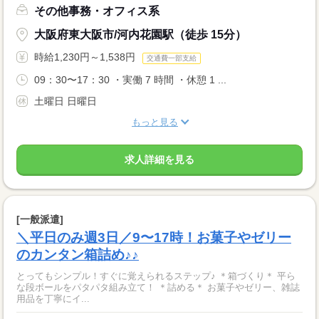
その他事務・オフィス系
大阪府東大阪市/河内花園駅（徒歩 15分）
時給1,230円～1,538円
交通費一部支給
09：30〜17：30 ・実働 7 時間 ・休憩 1 ...
土曜日 日曜日
もっと見る
求人詳細を見る
[一般派遣]
＼平日のみ週3日／9〜17時！お菓子やゼリー
のカンタン箱詰め♪♪
とってもシンプル！すぐに覚えられるステップ♪ ＊箱づくり＊ 平ら
な段ボールをパタパタ組み立て！ ＊詰める＊ お菓子やゼリー、雑誌
用品を丁寧にイ...