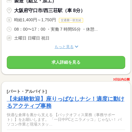
製造（組立・加工）
大阪府守口市/西三荘駅（車 8分）
時給1,400円～1,750円
交通費一部支給
08：00〜17：00 ・実働 7 時間55分 ・休憩...
土曜日 日曜日 祝日
もっと見る
求人詳細を見る
3日以内公開
[パート・アルバイト]
【未経験歓迎】座りっぱなしナシ！適度に動け
るアクティブ事務
快適な倉庫を裏から支える 【バックオフィス業務（事務サポー
ト）】をお願いします。 「一日中PCとニラメッコ」じゃない！ パ
ソコン作業と現場スタッ...