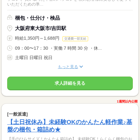
いただくための準...
梱包・仕分け・検品
大阪府東大阪市/吉田駅
時給1,350円～1,688円
交通費一部支給
09：00〜17：30 ・実働 7 時間 30 分 ・休...
土曜日 日曜日 祝日
もっと見る
求人詳細を見る
1週間以内公開
[一般派遣]
【土日祝休み】未経験OKのかんたん軽作業♪基
盤の梱包・箱詰め★
【手のひらサイズ！かんたん箱詰め】 未経験OK！らくらく梱包のお