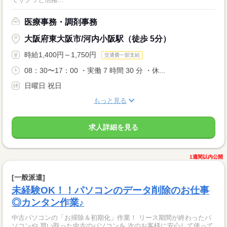
医療事務・調剤事務
大阪府東大阪市/河内小阪駅（徒歩 5分）
時給1,400円～1,750円
交通費一部支給
08：30〜17：00 ・実働 7 時間 30 分 ・休...
日曜日 祝日
もっと見る
求人詳細を見る
1週間以内公開
[一般派遣]
未経験OK！！パソコンのデータ削除のお仕事
◎カンタン作業♪
中古パソコンの「お掃除＆初期化」作業！ リース期間が終わったパ
ソコンや 買い取った中古のパソコンを 次のお客様に安心して使って