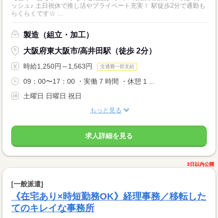
ッシュ♪ 土日祝休で推し活やプライベート充実！ 駅徒歩2分で通勤も
らくらくです☆ ...
製造（組立・加工）
大阪府東大阪市/高井田駅（徒歩 2分）
時給1,250円～1,563円
交通費一部支給
09：00〜17：00 ・実働 7 時間 ・休憩 1 ...
土曜日 日曜日 祝日
もっと見る
求人詳細を見る
3日以内公開
[一般派遣]
《在宅あり×時短勤務OK》経理事務／移転した
てのキレイな事務所