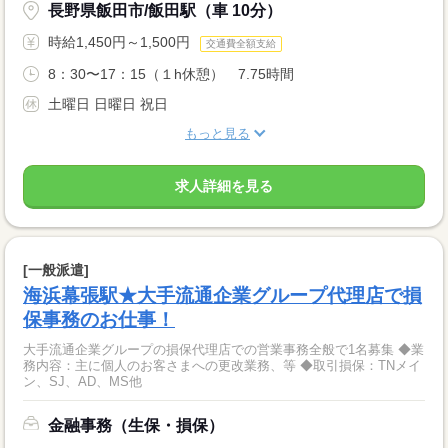
長野県飯田市/飯田駅（車 10分）
時給1,450円～1,500円
交通費全額支給
8：30〜17：15（１h休憩） 7.75時間
土曜日 日曜日 祝日
もっと見る
求人詳細を見る
[一般派遣]
海浜幕張駅★大手流通企業グループ代理店で損
保事務のお仕事！
大手流通企業グループの損保代理店での営業事務全般で1名募集 ◆業
務内容：主に個人のお客さまへの更改業務、等 ◆取引損保：TNメイ
ン、SJ、AD、MS他
金融事務（生保・損保）