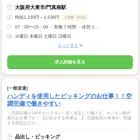
大阪府大東市/門真南駅
時給1,230円～1,538円
交通費一部支給
07：00〜15：00 ・実働 7 時間 ・休憩 1 ...
火曜日 木曜日 土曜日 日曜日
もっと見る
求人詳細を見る
[一般派遣]
ハンディを使用したピッキングのお仕事！！空
調完備で働きやすい
＼空調完備で1年中カイテキ♪／ 長く安定して働ける、カンタン軽作
業のお仕事です！ 【お任せする作業は…】 空調器具の本体や、関連
する部品などの ...
品出し・ピッキング