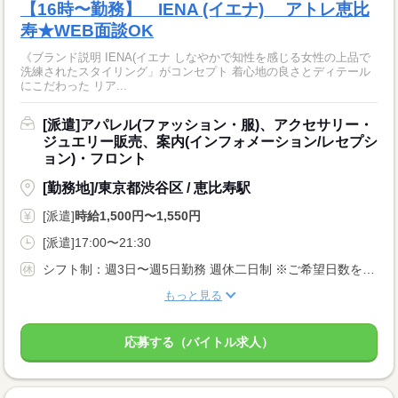
【16時〜勤務】 IENA (イエナ) アトレ恵比
寿★WEB面談OK
《ブランド説明 IENA(イエナ しなやかで知性を感じる女性の上品で
洗練されたスタイリング」がコンセプト 着心地の良さとディテール
にこだわった リア...
[派遣]アパレル(ファッション・服)、アクセサリー・
ジュエリー販売、案内(インフォメーション/レセプシ
ョン)・フロント
[勤務地]/東京都渋谷区 / 恵比寿駅
[派遣]
時給1,500円〜1,550円
[派遣]17:00〜21:30
シフト制：週3日〜週5日勤務 週休二日制 ※ご希望日数をお伝えください◎ ※希望休提出可能、お休みご相談ください！
もっと見る
応募する（バイトル求人）