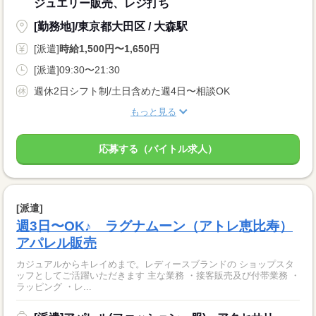
ジュエリー販売、レジ打ち
[勤務地]/東京都大田区 / 大森駅
[派遣]
時給1,500円〜1,650円
[派遣]09:30〜21:30
週休2日シフト制/土日含めた週4日〜相談OK
もっと見る
応募する（バイトル求人）
[派遣]
週3日〜OK♪ ラグナムーン（アトレ恵比寿）
アパレル販売
カジュアルからキレイめまで。レディースブランドの ショップスタ
ッフとしてご活躍いただきます 主な業務 ・接客販売及び付帯業務 ・
ラッピング ・レ...