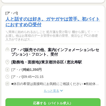
[ア・パ]
人と話すのは好き。ガヤガヤは苦手。初バイト
におすすめ◎受付
＼簡単に始められるおしごと 処方箋を受け取り 棚から探して・・・
お渡し 他はお客様のデータ管理や在庫の管理、発注など PCの基礎
入力ができればス...
[ア・パ]販売その他、案内(インフォメーション/レセ
プション)・フロント、受付
[勤務地・面接地]/東京都渋谷区 / 恵比寿駅
[ア・パ]
時給1,350円
[ア・パ]09:45〜21:15
■休日の希望は面接時にお気軽にご相談ください ■有給休暇・産休・育休あり アルバイトの方も、有休はもちろん、産休育休を取得できます（取得実績あり）。 カムバックして活躍中の方もどんどん増えています。
もっと見る
応募する（バイトル求人）