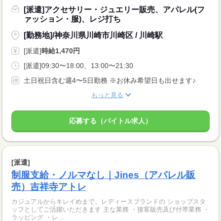
[派遣]アクセサリー・ジュエリー販売、アパレル(フ
ァッション・服)、レジ打ち
[勤務地]/神奈川県川崎市川崎区 / 川崎駅
[派遣]
時給1,470円
[派遣]09:30〜18:00、13:00〜21:30
土日祝日含む週4〜5日勤務 ※お休み希望日も出せます♪
もっと見る
応募する（バイトル求人）
[派遣]
制服支給・ノルマなし｜Jines（アパレル販
売）吉祥寺アトレ
カジュアルからキレイめまで。レディースブランドの ショップスタ
ッフとしてご活躍いただきます 主な業務 ・接客販売及び付帯業務 ・
ラッピング ・レ...