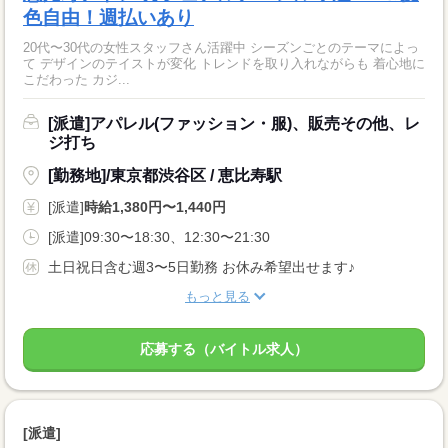
色自由！週払いあり
20代〜30代の女性スタッフさん活躍中 シーズンごとのテーマによっ
て デザインのテイストが変化 トレンドを取り入れながらも 着心地に
こだわった カジ...
[派遣]アパレル(ファッション・服)、販売その他、レ
ジ打ち
[勤務地]/東京都渋谷区 / 恵比寿駅
[派遣]
時給1,380円〜1,440円
[派遣]09:30〜18:30、12:30〜21:30
土日祝日含む週3〜5日勤務 お休み希望出せます♪
もっと見る
応募する（バイトル求人）
[派遣]