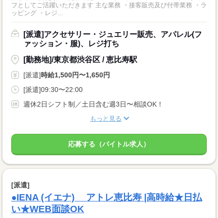
フとしてご活躍いただきます 主な業務 ・接客販売及び付帯業務 ・ラ
ッピング ・レジ...
[派遣]アクセサリー・ジュエリー販売、アパレル(フ
ァッション・服)、レジ打ち
[勤務地]/東京都渋谷区 / 恵比寿駅
[派遣]
時給1,500円〜1,650円
[派遣]09:30〜22:00
週休2日シフト制／土日含む週3日〜相談OK！
もっと見る
応募する（バイトル求人）
[派遣]
●IENA (イエナ) アトレ恵比寿 |高時給★日払
い★WEB面談OK