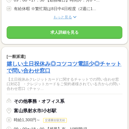
09：00〜17：30 【勤務曜日】時間外：月0〜...
有給休暇 ※繁忙期は8日中4日程度（2週に1...
もっと見る
求人詳細を見る
[一般派遣]
嬉しい土日祝休み◎コツコツ電話少◎チャット
で問い合わせ窓口
【土日祝休みクレジットカードに関するチャットでの問い合わせ窓
口対応】 ・クレジットカードをご契約者様されている方からの問い
合わせ窓口（チャッ...
その他事務・オフィス系
富山県射水市/小杉駅
時給1,300円～
交通費全額支給
09：00〜18：00 【残業】有 10時間/月