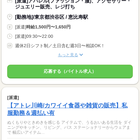
[派遣]アパレル(ファッション・服)、アクセサリー・
ジュエリー販売、レジ打ち
[勤務地]/東京都渋谷区 / 恵比寿駅
[派遣]
時給1,500円〜1,650円
[派遣]09:30〜22:00
週休2日シフト制／土日含む週3日〜相談OK！
もっと見る
応募する（バイトル求人）
[派遣]
【アトレ川崎/カワイイ食器や雑貨の販売】私
服勤務＆週払い有
ぬくもりやときめきを感じる アイテムで、うるおいある生活を ダイ
ニングやキッチン、リビング、バス ステーショナリーからウェアま
で 幅広いアイテム...