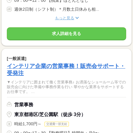
09：00〜12：00 【残業】ほとんどなし
週休2日制（シフト制）＊月数土日休みも相...
もっと見る
求人詳細を見る
[一般派遣]
インテリア企業の営業事務！販売会サポート・
受発注
▼インテリアに囲まれて働く営業事務♪ お洒落なショールーム等での
販売会に向けた準備や事務作業を行い 華やかな業界をサポートする
お仕事です。 ...
営業事務
東京都港区/芝公園駅（徒歩 3分）
時給1,700円～
交通費一部支給