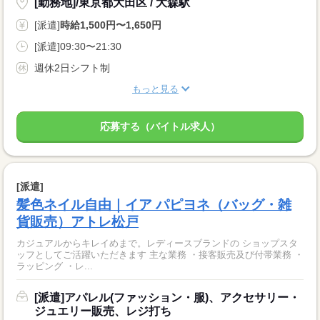
[勤務地]/東京都大田区 / 大森駅
[派遣]
時給1,500円〜1,650円
[派遣]09:30〜21:30
週休2日シフト制
もっと見る
応募する（バイトル求人）
[派遣]
髪色ネイル自由｜イア パピヨネ（バッグ・雑
貨販売）アトレ松戸
カジュアルからキレイめまで。レディースブランドの ショップスタ
ッフとしてご活躍いただきます 主な業務 ・接客販売及び付帯業務 ・
ラッピング ・レ...
[派遣]アパレル(ファッション・服)、アクセサリー・
ジュエリー販売、レジ打ち