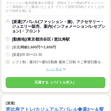
ファッション販売経験者の方限定・特別オファー時給UPキャンペー
ン！高時給にてご案内いたします ブランド説明 IENA(イエナ しなや
かで知性を感じる ...
[派遣]アパレル(ファッション・服)、アクセサリー・
ジュエリー販売、案内(インフォメーション/レセプシ
ョン)・フロント
[勤務地]/東京都渋谷区 / 恵比寿駅
[派遣]
時給1,600円〜1,650円
[派遣]09:30〜21:30
シフト制：週3日〜週5日勤務 週休二日制 ※ご希望日数をお伝えください◎ ※希望休提出可能、お休みご相談ください！
もっと見る
応募する（バイトル求人）
[派遣]
恵比寿アトレ/カジュアルアパレル◆週3〜＆髪