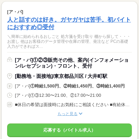
[ア・パ]
人と話すのは好き。ガヤガヤは苦手。初バイト
におすすめ◎受付
＼簡単に始められるおしごと 処方箋を受け取り 棚から探して・・・
お渡し 他はお客様のデータ管理や在庫の管理、発注など PCの基礎
入力ができればス...
[ア・パ]①②③販売その他、案内(インフォメーショ
ン/レセプション)・フロント、受付
[勤務地・面接地]/東京都品川区 / 大井町駅
[ア・パ]
①時給1,500円、②時給1,450円、③時給1,400円
[ア・パ]①③12:30〜21:00、②17:00〜21:00
■休日の希望は面接時にお気軽にご相談ください ■有給休暇・産休・育休あり アルバイトの方も、有休はもちろん、産休育休を取得できます（取得実績あり）。 カムバックして活躍中の方もどんどん増えています。
もっと見る
応募する（バイトル求人）