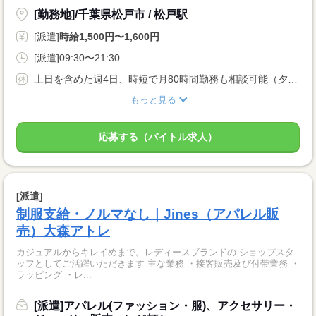
[勤務地]/千葉県松戸市 / 松戸駅
[派遣]
時給1,500円〜1,600円
[派遣]09:30〜21:30
土日を含めた週4日、時短で月80時間勤務も相談可能（夕方〜ラストまで）
もっと見る
応募する（バイトル求人）
[派遣]
制服支給・ノルマなし｜Jines（アパレル販
売）大森アトレ
カジュアルからキレイめまで。レディースブランドの ショップスタ
ッフとしてご活躍いただきます 主な業務 ・接客販売及び付帯業務 ・
ラッピング ・レ...
[派遣]アパレル(ファッション・服)、アクセサリー・