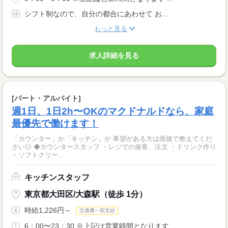
シフト制なので、自分の都合にあわせて お...
もっと見る
求人詳細を見る
[パート・アルバイト]
週1日、1日2h〜OKのマクドナルドなら、家庭
最優先で働けます！
「カウンター」か「キッチン」か 希望がある方は面接で教えてくだ
さい◎ ◆カウンタースタッフ ・レジでの接客、注文 ・ドリンク作り
・ソフトクリー...
キッチンスタッフ
東京都大田区/大森駅（徒歩 1分）
時給1,226円～
交通費一部支給
6：00〜23：30 ※上記は営業時間となります...