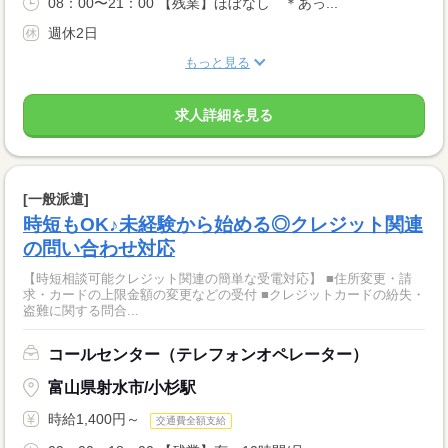
08：00〜21：00 【残業】ほぼなし ＊あっ...
週休2日
もっと見る
求人詳細を見る
[一般派遣]
時短もOK♪未経験から始める◎クレジット関連
の問い合わせ対応
【時短相談可能クレジット関連の簡単な受電対応】 ■住所変更・請
求・カードの上限金額の変更などの受付 ■クレジットカードの紛失・
盗難に関する問合...
コールセンター（テレフォンオペレーター）
富山県射水市/小杉駅
時給1,400円～
交通費全額支給