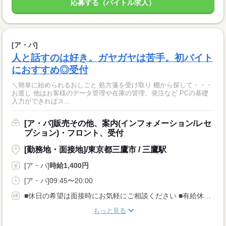
応募する（バイトル求人）
[ア・パ]
人と話すのは好き。ガヤガヤは苦手。初バイト
におすすめ◎受付
＼簡単に始められるおしごと 処方箋を受け取り 棚から探して・・・
お渡し 他はお客様のデータ管理や在庫の管理、発注など PCの基礎
入力ができればス...
[ア・パ]販売その他、案内(インフォメーション/レセ
プション)・フロント、受付
[勤務地・面接地]/東京都三鷹市 / 三鷹駅
[ア・パ]
時給1,400円
[ア・パ]09:45〜20:00
■休日の希望は面接時にお気軽にご相談ください ■有給休暇・産休・育休あり アルバイトの方も、有休はもちろん、産休育休を取得できます（取得実績あり）。 カムバックして活躍中の方もどんどん増えています。
もっと見る