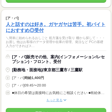
[ア・パ]
人と話すのは好き。ガヤガヤは苦手。初バイト
におすすめ◎受付
＼簡単に始められるおしごと 処方箋を受け取り 棚から探して・・・
お渡し 他はお客様のデータ管理や在庫の管理、発注など PCの基礎
入力ができればス...
[ア・パ]販売その他、案内(インフォメーション/レセ
プション)・フロント、受付
[勤務地・面接地]/東京都三鷹市 / 三鷹駅
[ア・パ]
時給1,400円
[ア・パ]09:45〜20:00
■休日の希望は面接時にお気軽にご相談ください ■有給休暇・産休・育休あり アルバイトの方も、有休はもちろん、産休育休を取得できます（取得実績あり）。 カムバックして活躍中の方もどんどん増えています。
もっと見る