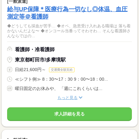
[一般派遣]
給与UP保障＊医療行為一切なし◎体温、血圧
測定等＠看護師
◆どうしても採血が苦手… ◆オペ、急患受け入れある職場は 落ち着
かないんだよな〜 ◆オンコール当番ってそわそわ… そんな看護師さ
んならではの...
看護師・准看護師
東京都町田市/多摩境駅
日給21,600円～
交通費全額支給
≪シフト例≫ 8：30〜17：30 9：00〜18：00...
曜日固定のお休みや、 「週にこれくらいは...
もっと見る
求人詳細を見る