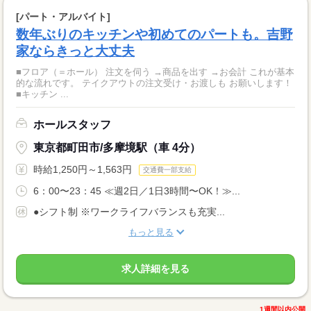
[パート・アルバイト]
数年ぶりのキッチンや初めてのパートも。吉野
家ならきっと大丈夫
■フロア（＝ホール） 注文を伺う →商品を出す →お会計 これが基本
的な流れです。 テイクアウトの注文受け・お渡しも お願いします！
■キッチン ...
ホールスタッフ
東京都町田市/多摩境駅（車 4分）
時給1,250円～1,563円
交通費一部支給
6：00〜23：45 ≪週2日／1日3時間〜OK！≫...
●シフト制 ※ワークライフバランスも充実...
もっと見る
求人詳細を見る
1週間以内公開