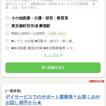
※この求人情報はディップの転職エージェントサービスによる職業
紹介になります。 ■業務内容ー有料老人ホームでの介護業務 ・食
事、入浴、排せつ等の...
その他医療・介護・研究・教育系
東京都町田市/多摩境駅
時給1,346円～1,599円
交通費一部支給
■シフト その他 ■日勤 8：30-17：30（休...
■休日制度 週休2日制 ■休日制度備考 シフ...
もっと見る
求人詳細を見る
1週間以内公開
[一般派遣]
デイサービスでのサポート業務等＊お茶くみや
お話し相手から★