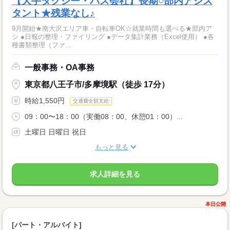
【大手タクシー・バス会社】長期○部内アシス
タント★残業なし♪
9月開始★南大沢エリア車・自転車OK☆就業時間も選べる★部内ア
シ ●日報の整理・ファイリング ●データ集計業務（Excel使用） ●各
種書類整理（ファ...
一般事務・OA事務
東京都八王子市/多摩境駅（徒歩 17分）
時給1,550円
交通費全額支給
09：00〜18：00（実働08：00、休憩01：00）...
土曜日 日曜日 祝日
もっと見る
求人詳細を見る
本日公開
[パート・アルバイト]