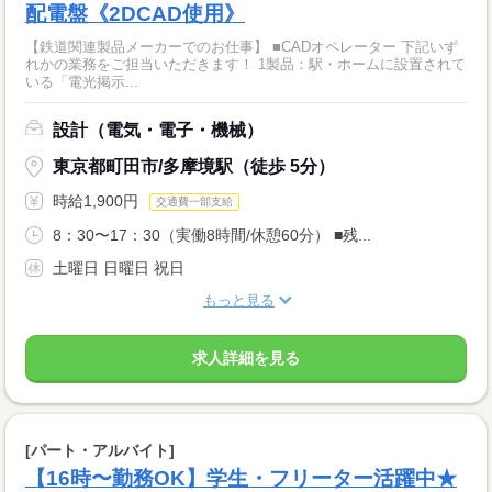
配電盤《2DCAD使用》
【鉄道関連製品メーカーでのお仕事】 ■CADオペレーター 下記いず
れかの業務をご担当いただきます！ 1製品：駅・ホームに設置されて
いる「電光掲示...
設計（電気・電子・機械）
東京都町田市/多摩境駅（徒歩 5分）
時給1,900円
交通費一部支給
8：30〜17：30（実働8時間/休憩60分） ■残...
土曜日 日曜日 祝日
もっと見る
求人詳細を見る
[パート・アルバイト]
【16時〜勤務OK】学生・フリーター活躍中★