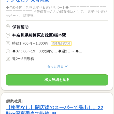
◆年齢不問！乳児見守り＆遊びサポート◆ ￣￣￣￣￣￣￣￣￣￣￣
￣￣￣￣￣￣￣￣ 担任保育士さんの保育補助として、 見守りや遊び
サポート、 環境整...
保育補助
神奈川県相模原市緑区/橋本駅
時給1,700円～1,800円
交通費全額支給
◆07：00〜19：00の間で… ◆週2日〜 ◆...
週2〜5日勤務
もっと見る
求人詳細を見る
[契約社員]
【接客なし】閉店後のスーパーで品出し。22
時〜深夜手当で時給UP