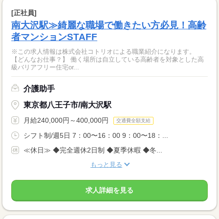
[正社員]
南大沢駅≫綺麗な職場で働きたい方必見！高齢
者マンションSTAFF
※この求人情報は株式会社コトリオによる職業紹介になります。
【どんなお仕事？】 働く場所は自立している高齢者を対象とした高
級バリアフリー住宅or...
介護助手
東京都八王子市/南大沢駅
月給240,000円～400,000円
交通費全額支給
シフト制/週5日 7：00〜16：00 9：00〜18：...
≪休日≫ ◆完全週休2日制 ◆夏季休暇 ◆冬...
もっと見る
求人詳細を見る