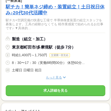
[一般派遣]
駅チカ！簡単ネジ締め・装置組立！土日祝日休
み♪20代30代活躍中
駅チカ×空調完備の快適な工場で 半導体検査装置の組立スタッフを
募集します。工具の経験がなくても 軽作業感覚で始められるお仕事
です♪ ▼具体的...
製造（組立・加工）
東京都町田市/多摩境駅（徒歩 7分）
時給1,400円～1,750円
交通費一部支給
8：30〜17：30（実働8時間00分） 休憩60分...
土曜日 日曜日 祝日
もっと見る
求人詳細を見る