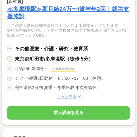
[正社員]
≪多摩境駅≫高月給24万〜/賞与年2回｜就労支
援施設
※この求人情報は株式会社コトリオによる職業紹介になります。 ＼
好待遇で働きやすい！アクセス抜群の就労支援施設／ 賞与年2回/昇
給あり/ブランクOK/...
その他医療・介護・研究・教育系
東京都町田市/多摩境駅（徒歩 5分）
月給240,000円～
交通費全額支給
シフト制/週5日勤務 ・8：00〜17：00（休憩...
完全週休2日制 夏季・冬季休暇 年次有給休...
もっと見る
求人詳細を見る