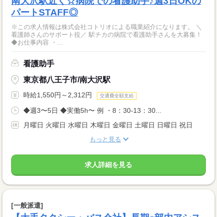
南大沢駅近く☆病院での看護助手♪週3日OKの
パートSTAFF◎
※この求人情報は株式会社コトリオによる職業紹介になります。 ＼
看護師さんのサポート役／ 駅チカの病院で看護助手さんを大募集！
◆お仕事内容 ・...
看護助手
東京都八王子市/南大沢駅
時給1,550円～2,312円
交通費全額支給
◆週3〜5日 ◆実働5h〜 例 ・8：30-13：30...
月曜日 火曜日 水曜日 木曜日 金曜日 土曜日 日曜日 祝日
もっと見る
求人詳細を見る
[一般派遣]