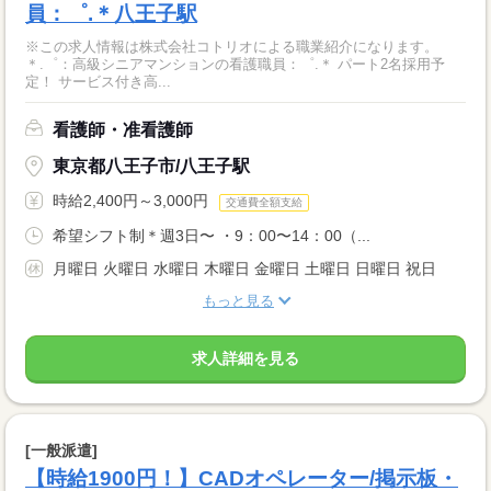
員：゜.＊八王子駅
※この求人情報は株式会社コトリオによる職業紹介になります。
＊.゜：高級シニアマンションの看護職員：゜.＊ パート2名採用予
定！ サービス付き高...
看護師・准看護師
東京都八王子市/八王子駅
時給2,400円～3,000円
交通費全額支給
希望シフト制＊週3日〜 ・9：00〜14：00（...
月曜日 火曜日 水曜日 木曜日 金曜日 土曜日 日曜日 祝日
もっと見る
求人詳細を見る
[一般派遣]
【時給1900円！】CADオペレーター/掲示板・