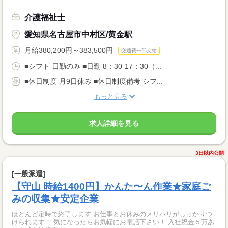
介護福祉士
愛知県名古屋市中村区/黄金駅
月給380,200円～383,500円
交通費一部支給
■シフト 日勤のみ ■日勤 8：30-17：30（...
■休日制度 月9日休み ■休日制度備考 シフ...
もっと見る
求人詳細を見る
3日以内公開
[一般派遣]
【守山 時給1400円】かんた〜ん作業★家庭ご
みの収集★安定企業
ほとんど定時で終了します お仕事とお休みのメリハリがしっかりつ
けられます！ 気になったらお気軽にお電話下さい！ 入社祝金５万あ