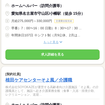
ホームヘルパー（訪問介護等）
愛知県名古屋市守山区/小幡駅（徒歩 15分）
月給275,000円～330,000円
交通費全額支給
早番）7：00〜16：00 日勤）8：30〜17：30 ...
年間休日107日 ※シフト制（月9公休、2月は...
もっと見る
求人詳細を見る
[契約社員]
植田ケアセンターそよ風／介護職
株式会社SOYOKAZEが運営する高齢者向け介護施設「そよ風」の介
護職員として、施設へ赴き介護業務全般（食事・入浴・排泄介助、
レクリエーション、送迎...
ホームヘルパー（訪問介護等）