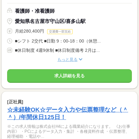
看護師・准看護師
愛知県名古屋市守山区/喜多山駅
月給280,400円
交通費一部支給
■シフト 2交代 ■日勤 9：00-18：00（休憩...
■休日制度 4週9休制 ■休日制度備考 2月は...
もっと見る
求人詳細を見る
[正社員]
☆未経験OK☆データ入力や伝票整理など（＾
＾）/年間休日125日！
※この求人情報は株式会社H4による職業紹介になります。 《お仕事
内容》 ・PCによるデータ入力・集計 ・各種資料作成 ・伝票整理、
経理補助 ・電話や...