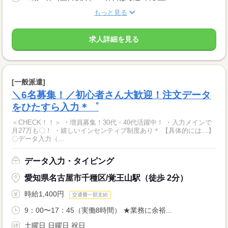
もっと見る
求人詳細を見る
[一般派遣]
＼6名募集！／初心者さん大歓迎！注文データ
をひたすら入力＊゜
＜CHECK！！＞ ・増員募集！30代・40代活躍中！ ・入力メインで
月27万も〇！ ・嬉しいインセンティブ制度あり＊ 【具体的には…】
〇データ入力（...
データ入力・タイピング
愛知県名古屋市千種区/覚王山駅（徒歩 2分）
時給1,400円
交通費一部支給
9：00〜17：45（実働8時間） ★業務に余裕...
土曜日 日曜日 祝日