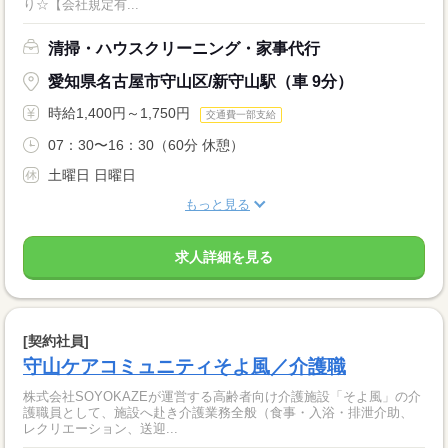
り☆【会社規定有...
清掃・ハウスクリーニング・家事代行
愛知県名古屋市守山区/新守山駅（車 9分）
時給1,400円～1,750円
交通費一部支給
07：30〜16：30（60分 休憩）
土曜日 日曜日
もっと見る
求人詳細を見る
[契約社員]
守山ケアコミュニティそよ風／介護職
株式会社SOYOKAZEが運営する高齢者向け介護施設「そよ風」の介
護職員として、施設へ赴き介護業務全般（食事・入浴・排泄介助、
レクリエーション、送迎...