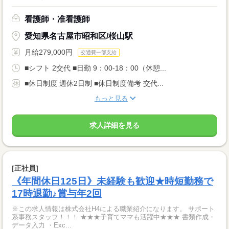
看護師・准看護師
愛知県名古屋市昭和区/桜山駅
月給279,000円
交通費一部支給
■シフト 2交代 ■日勤 9：00-18：00（休憩...
■休日制度 週休2日制 ■休日制度備考 交代...
もっと見る
求人詳細を見る
[正社員]
《年間休日125日》未経験も歓迎★時短勤務で
17時退勤♪賞与年2回
※この求人情報は株式会社H4による職業紹介になります。 サポート
系事務スタッフ！！！ ★★★子育てママも活躍中★★★ 書類作成・
データ入力 ・Exc...