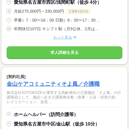
愛知県名古屋市西区/浅間町駅（徒歩 4分）
月給275,000円～330,000円
交通費全額支給
早番）7：00〜16：00 日勤）8：30〜17：30 ...
年間休日107日 ※シフト制（月9公休、2月は...
もっと見る
求人詳細を見る
[契約社員]
金山ケアコミュニティそよ風／介護職
株式会社SOYOKAZEが運営する高齢者向け介護施設「そよ風」の介
護職員として、施設へ赴き介護業務全般（食事・入浴・排泄介助、
レクリエーション、送迎...
ホームヘルパー（訪問介護等）
愛知県名古屋市中区/金山駅（徒歩 10分）