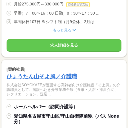
月給275,000円～330,000円
交通費全額支給
早番）7：00〜16：00 日勤）8：30〜17：30 ...
年間休日107日 ※シフト制（月9公休、2月は...
もっと見る
求人詳細を見る
[契約社員]
ひょうたん山そよ風／介護職
株式会社SOYOKAZEが運営する高齢者向け介護施設「そよ風」の介
護職員として、施設へ赴き介護業務全般（食事・入浴・排泄介助、
レクリエーション、送迎...
ホームヘルパー（訪問介護等）
愛知県名古屋市守山区/守山自衛隊前駅（バス None
分）