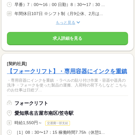
早番）7：00〜16：00 日勤）8：30〜17：30 ...
年間休日107日 ※シフト制（月9公休、2月は...
もっと見る
求人詳細を見る
[契約社員]
【フォークリフト】・専用容器にインクを重鎮
・専用容器にインクを重鎮 ・ラベルの貼り付け作業・容器や器具の
洗浄 ・フォークを使った製品の運搬、入荷時の荷下ろしなど こちら
のお仕事は日総ブ...
フォークリフト
愛知県名古屋市南区/笠寺駅
時給1,550円～
交通費一部支給
［1］08：30〜17：15 稼働時間7.75h（休憩1...