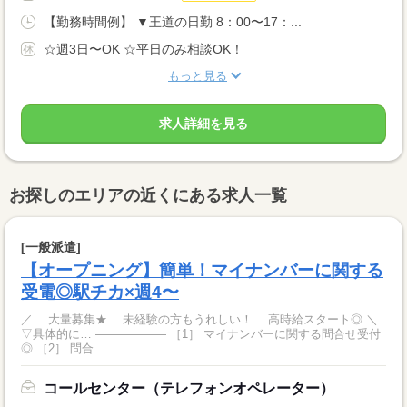
【勤務時間例】 ▼王道の日勤 8：00〜17：...
☆週3日〜OK ☆平日のみ相談OK！
もっと見る
求人詳細を見る
お探しのエリアの近くにある求人一覧
[一般派遣]
【オープニング】簡単！マイナンバーに関する
受電◎駅チカ×週4〜
／ 大量募集★ 未経験の方もうれしい！ 高時給スタート◎ ＼
▽具体的に… ―――――― ［1］ マイナンバーに関する問合せ受付
◎ ［2］ 問合...
コールセンター（テレフォンオペレーター）