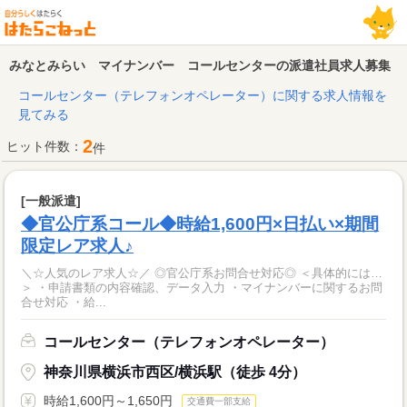
みなとみらい マイナンバー コールセンターの派遣社員求人募集
コールセンター（テレフォンオペレーター）に関する求人情報を
見てみる
2
ヒット件数：
件
[一般派遣]
◆官公庁系コール◆時給1,600円×日払い×期間
限定レア求人♪
＼☆人気のレア求人☆／ ◎官公庁系お問合せ対応◎ ＜具体的には…
＞ ・申請書類の内容確認、データ入力 ・マイナンバーに関するお問
合せ対応 ・給...
コールセンター（テレフォンオペレーター）
神奈川県横浜市西区/横浜駅（徒歩 4分）
時給1,600円～1,650円
交通費一部支給